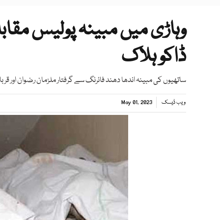
ڈاکو ہلاک
ساتھیوں کی مبینہ اندھا دھند فائرنگ سے گرفتار ملزمان رضوان اور قرب
ویب ڈیسک
May 01, 2023