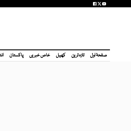
صفحۂ اول
تازہ ترین
کھیل
خاص خبریں
پاکستان
انٹ