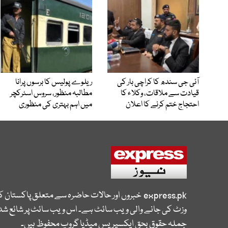
آئی جی سندھ کا کراچی بار کی
ریلوے پولیس کا برسوں پرانا
قیادت سے ملاقات، وکلاء کا
مطالبہ منظور، سروس اسٹرکچر
احتجاج ختم کرنے کا اعلان
میں اہم بہتری کی منظوری
express.pk
خبروں اور حالات حاضرہ سے متعلق پاکستان 
وزٹ کی جانے والی ویب سائٹ ہے۔ اس ویب سائٹ پر شائع شدہ
جملہ حقوق بحق ایکسپریس میڈیا گروپ محفوظ ہیں۔