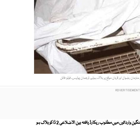
لزمان رضوان اور قربان موقع پر ہلاک ہوئے، ترجمان پولیس۔ فوٹو: فائل
تھانہ ٹھینگی کے علاقہ میں مبینہ پولیس مقابلہ کے دوران قتل ڈکیتی جیسی سنگین وارداتوں میں مطلوب ریکارڈ یافتہ بین الاضلاعی 2 ڈاکو ہلاک ہو