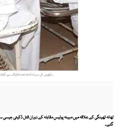
ساتھیوں کی مبینہ اندھا دھند فائرنگ سے گرفتار م
گئے۔