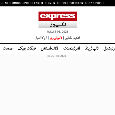
IVE STREAMING
EXPRESS ENTERTAINMENT
CRICKET PAKISTAN
TODAY'S PAPER
AUGUST 06, 2026
اشتہار لگائیں |
لائیو ٹی وی
| آج کا اخبار
ر نیشنل
ٹاپ ٹرینڈ
انٹرٹینمنٹ
لائف اسٹائل
فیکٹ چیک
صحت