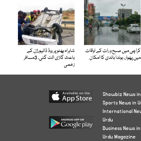
کراچی میں صبح و رات کے اوقات
شاہراہ بھٹو پر روڈ ڈائیورژن کے
میں پھوار، بوندا باندی کا امکان
باعث گاڑی الٹ گئی، 3مسافر
زخمی
Showbiz News in
Sports News in U
International Ne
Urdu
Business News in
Urdu Magazine