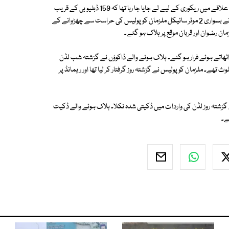
ایکسپریس نیوز کے مطابق پولیس ترجمان کا کہنا ہے کہ ملزمان کو ٹھینگی کے علاقے میں ریکوری کے لیے لے جایا جا رہا تھا کہ 159 ڈبلیو بی کے قریب
پولیس کا ملزمان کے ساتھیوں سے سامنا ہو گیا، ملزمان کے 4 نامعلوم ساتھیوں نے بسواری 2 موٹر سائیکل ملزمان کو پولیس کی حراست سے چھڑوانے کے
ان رضوان اور قربان موقع پر ہلاک ہو گئے۔
ٹھاتے ہوئے فرار ہو گئے۔ ہلاک ہونے والے ڈاکوؤں نے گزشتہ شب لڈن
 تھے۔ ملزمان کو پولیس نے گزشتہ روز گرفتار کر لیا تھا اور ریمانڈ پر
گزشتہ روز لڈن کی واردات میں ڈکیتی شدہ نکلا۔ ہلاک ہوئے والے ڈکیت
ھے۔