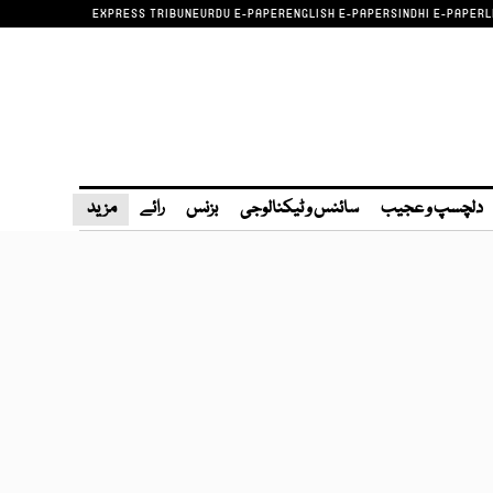
EXPRESS TRIBUNE
URDU E-PAPER
ENGLISH E-PAPER
SINDHI E-PAPER
L
دلچسپ و عجیب
سائنس و ٹیکنالوجی
بزنس
رائے
مزید