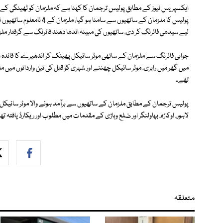
لیے سیدھی فائرنگ کر دی، ساتھیوں کی مبینہ اندھا دھند فائرنگ سے گرفتار ملزم
جوابی فائرنگ سے ملزمان کے ساتھی موٹر سائیکل پھینک کر اندھیرے کا فائدہ ا
میں گھر میں رابری، موٹر سائیکل چھننے اور شہری کو قتل کی تین وارداتوں میں ملوث
تھے۔
پولیس ترجمان کے مطابق ملزمان کے ساتھیوں سے برآمد ہونے والا موٹر سائیکل 
لاہور، اوکاڑہ، بہاولنگر اور ضلع وہاڑی کے مقدمات میں مطلوب اور ریکارڈ یافتہ ت
متعلقہ