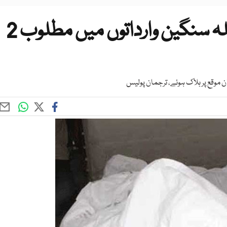
وہاڑی میں مبینہ پولیس مقابلہ سنگین وارداتوں میں مطلوب 2
ان موقع پر ہلاک ہوئے، ترجمان پولیس