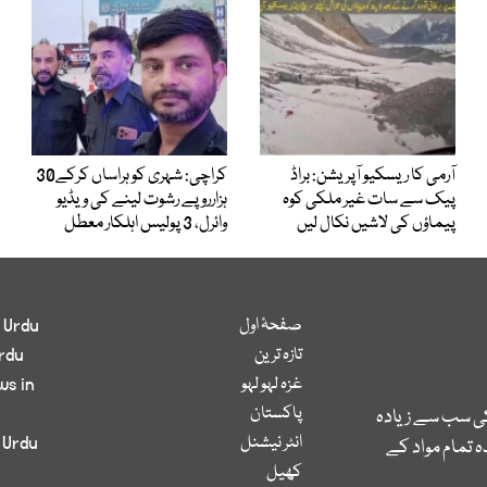
آرمی کا ریسکیو آپریشن: براڈ
کراچی: شہری کو ہراساں کرکے30
پیک سے سات غیر ملکی کوہ
ہزارروپے رشوت لینے کی ویڈیو
پیماؤں کی لاشیں نکال لیں
وائرل، 3 پولیس اہلکار معطل
صفحۂ اول
 Urdu
تازہ ترین
rdu
غزہ لہو لہو
ws in
پاکستان
کی سب سے زیادہ
انٹر نیشنل
 Urdu
 تمام مواد کے
کھیل