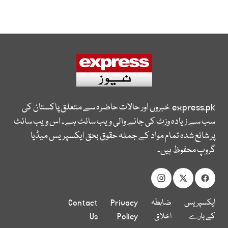
express.pk
خبروں اور حالات حاضرہ سے متعلق پاکستان کی
سب سے زیادہ وزٹ کی جانے والی ویب سائٹ ہے۔ اس ویب سائٹ
پر شائع شدہ تمام مواد کے جملہ حقوق بحق ایکسپریس میڈیا
گروپ محفوظ ہیں۔
ایکسپریس
ضابطہ
Privacy
Contact
کے بارے
اخلاق
Policy
Us