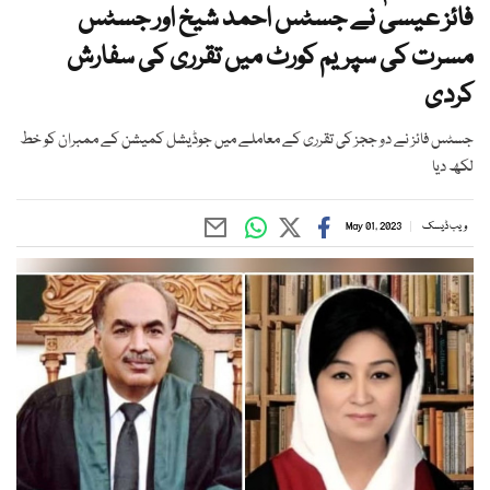
فائز عیسیٰ نے جسٹس احمد شیخ اور جسٹس
مسرت کی سپریم کورٹ میں تقرری کی سفارش
کردی
جسٹس فائز نے دو ججز کی تقرری کے معاملے میں جوڈیشل کمیشن کے ممبران کو خط
لکھ دیا
ویب ڈیسک
May 01, 2023