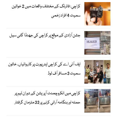
کراچی: فائرنگ کے مختلف واقعات میں 2 خواتین
سمیت 4 افراد زخمی
جشن آزادی کے موقع پر کراچی کی جھنڈا گلی سیل
ایف آئی اے کی کراچی ایئرپورٹ پر کارروائیاں، خاتون
سمیت 3 مسافر آف لوڈ
کراچی میں انکروچمنٹ آپریشن کے دوران ٹیم پر
حملہ اور ہنگامہ آرائی کرنے پر 33 ملزمان گرفتار