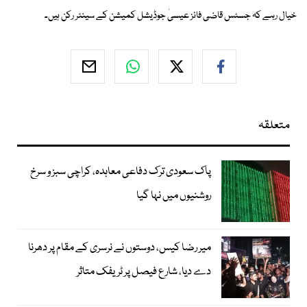
خیال رہے کہ جسٹس قاضی فائز عیسیٰ جوڈیشل کمیشن کے سینئر رکن ہیں۔
متعلقہ
پاک سعودی ترک دفاعی معاہدہ، کراچی سبز و سرخ
روشنیوں میں نہا گیا
میر رضا کیس، دوستوں نے نرسری کے مقام پر دھرنا
دے دیا، شارع فیصل پر ٹریفک متاثر