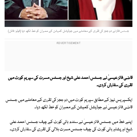
جسٹس فائز نے دو ججز کی تقرری کے معاملے میں جوڈیشل کمیشن کے ممبران کو خط لکھ دیا (فوٹو : فائل)
قاضی فائز عیسیٰ نے جسٹس احمد علی شیخ اور جسٹس مسرت کی سپریم کورٹ میں
تقرری کی سفارش کردی۔
ایکسپریس نیوز کے مطابق سپریم کورٹ میں دو ججز کی تقرری کے معاملے میں جسٹس
قاضی فائز عیسیٰ نے جوڈیشل کمیشن کے ممبران کو خط لکھ دیا۔
اپنے خط میں جسٹس فائز عیسیٰ نے سندھ ہائی کورٹ کے چیف جسٹس احمد علی
شیخ اور پشاور ہائی کورٹ کی چیف جسٹس مسرت ہلالی کی تقرری کی سفارش کردی۔