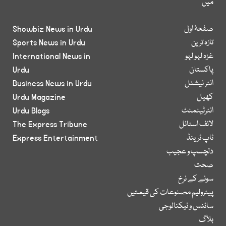
میں
صفحۂ اول
Showbiz News in Urdu
تازہ ترین
Sports News in Urdu
غزہ لہو لہو
International News in
پاکستان
Urdu
انٹر نیشنل
Business News in Urdu
کھیل
Urdu Magazine
انٹرٹینمنٹ
Urdu Blogs
لائف اسٹائل
The Express Tribune
ٹاپ ٹرینڈ
Express Entertainment
دلچسپ و عجیب
صحت
سونے کے نرخ
پیٹرولیم مصنوعات کی قیمتیں
سائنس و ٹیکنالوجی
بلاگ