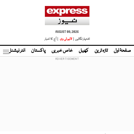
AUGUST 09, 2026
اشتہار لگائیں |
لائیو ٹی وی
| آج کا اخبار
صفحۂ اول
تازہ ترین
کھیل
خاص خبریں
پاکستان
انٹر نیشنل
ٹا