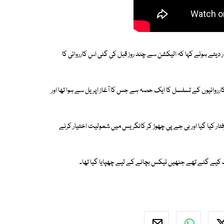
 دیتے ہوئے کہا کہ الیکشن سے چند روز قبل کی گئی اس کارروائی کا
روائیوں کے تسلسل کا ایک حصہ ہے جس کا آغاز اپریل سے ہوا تھا اور
ار کیا گیا اور بی جے پی چھوڑ کر کانگریس میں شمولیت اختیار کرنے
 کیے گئے تھے جنھیں ٹیکس بچانے کے لیے چھپایا گیا تھا۔