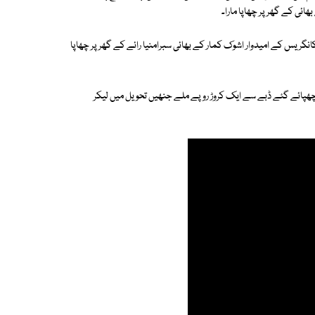
ئی کے گھر پر چھاپا مارا۔
نگریس کے امیدوار اشوک کمار کے بھائی سبرامنیا رائے کے گھر پر چھاپا
 چھپائے گئے ڈبے سے ایک کروڑ روپے ملے جنھیں تحویل میں لیکر