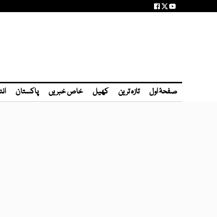
صفحۂ اول
تازہ ترین
کھیل
خاص خبریں
پاکستان
انٹ