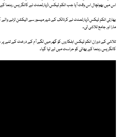
اس میں بھونچال اس وقت آیا جب انکم ٹیکس ڈپارٹمنٹ نے کانگریس رہنما کے بھا
بھارتی انکم ٹیکس ڈپارٹمنٹ نے کرناٹک کے شہر میسور سے الیکشن لڑنے والے کا
مارا اور جامع تلاشی لی۔
تلاشی کے دوران انکم ٹیکس اہلکاروں کو گھر میں لگے آم کے درخت کے تنے پر
کانگریس رہنما کے بھائی کو حراست میں لے لیا گیا۔