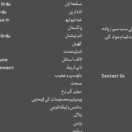
صفحۂ اول
 Urdu
تازہ ترین
rdu
غزہ لہو لہو
ws in
پاکستان
کی سب سے زیادہ
انٹر نیشنل
 Urdu
 تمام مواد کے
کھیل
انٹرٹینمنٹ
لائف اسٹائل
bune
ٹاپ ٹرینڈ
inment
دلچسپ و عجیب
Contact Us
صحت
سونے کے نرخ
پیٹرولیم مصنوعات کی قیمتیں
سائنس و ٹیکنالوجی
بلاگ
بزنس
ویڈیوز