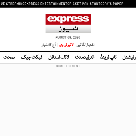
IVE STREAMING
EXPRESS ENTERTAINMENT
CRICKET PAKISTAN
TODAY'S PAPER
AUGUST 08, 2026
اشتہار لگائیں |
لائیو ٹی وی
| آج کا اخبار
ر نیشنل
ٹاپ ٹرینڈ
انٹرٹینمنٹ
لائف اسٹائل
فیکٹ چیک
صحت