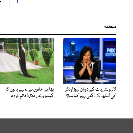
متعلقہ
لائیو نشریات کے دوران نیوز اینکر
بھارتی خاتون نے لمبے بالوں کا
کی آنکھ لگ گئی، پھر کیا ہوا؟
گینیز ورلڈ ریکارڈ قائم کر دیا