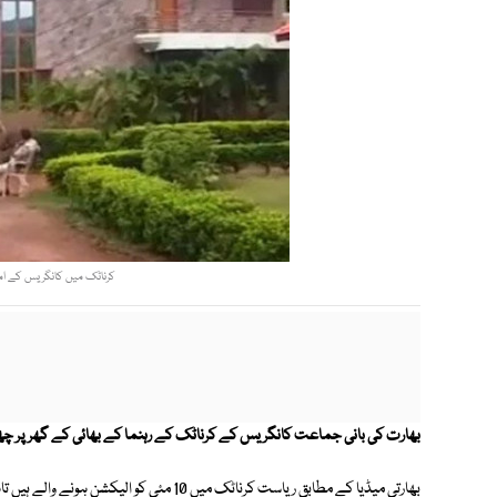
کرناٹک میں کانگریس کے امیدو
بھارت کی بانی جماعت کانگریس کے کرناٹک کے رہنما کے بھائی کے گھر پر چھاپے کے دوران درخت م
بھارتی میڈیا کے مطابق ریاست کرناٹک میں 10 