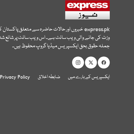
express.pk
خبروں اور حالات حاضرہ سے متعلق پاکستان 
وزٹ کی جانے والی ویب سائٹ ہے۔ اس ویب سائٹ پر شائع شدہ
جملہ حقوق بحق ایکسپریس میڈیا گروپ محفوظ ہیں۔
ایکسپریس کے بارے میں
ضابطہ اخلاق
Privacy Policy