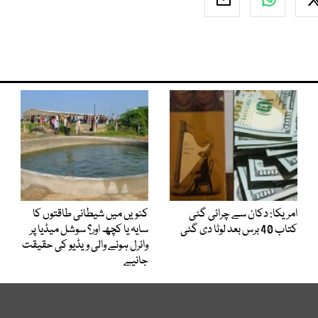
امریکا: دکان سے چرائی گئی
کنویں میں شیطانی طاقتوں کا
کتاب 40 برس بعد لوٹا دی گئی
سایہ یا کچھ اور؟ سوشل میڈیا پر
وائرل ہونے والی ویڈیو کی حقیقت
جانیے