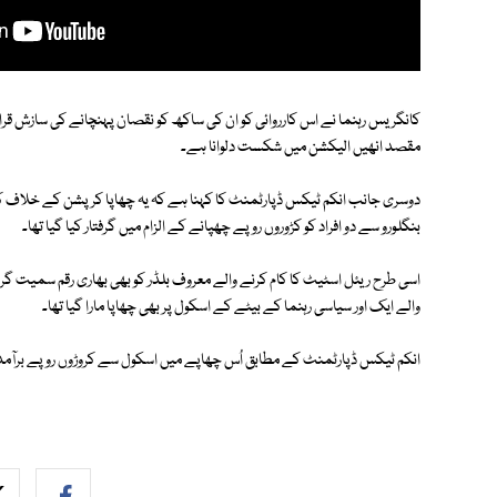
کانگریس رہنما نے اس کارروائی کو ان کی ساکھ کو نقصان پہنچانے کی سازش قرار
مقصد انھیں الیکشن میں شکست دلوانا ہے۔
دوسری جانب انکم ٹیکس ڈپارٹمنٹ کا کہنا ہے کہ یہ چھاپا کرپشن کے خلاف کار
بنگلورو سے دو افراد کو کڑوروں روپے چھپانے کے الزام میں گرفتار کیا گیا تھا۔
اسی طرح ریئل اسٹیٹ کا کام کرنے والے معروف بلڈر کو بھی بھاری رقم سمیت گرفت
والے ایک اور سیاسی رہنما کے بیٹے کے اسکول پر بھی چھاپا مارا گیا تھا۔
انکم ٹیکس ڈپارٹمنٹ کے مطابق اُس چھاپے میں اسکول سے کروڑوں روپے برآمد