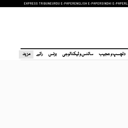
EXPRESS TRIBUNE
URDU E-PAPER
ENGLISH E-PAPER
SINDHI E-PAPER
L
دلچسپ و عجیب
سائنس و ٹیکنالوجی
بزنس
رائے
مزید