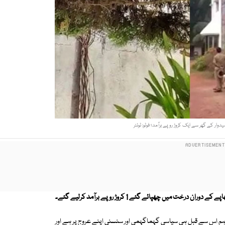
ار کے گھر سے ایک کروڑ روپے برآمد؛ فوٹو: ٹوئٹر
یں چھپائے گئے 1 کروڑ روپے برآمد کرلیے گئے۔
مئی کو الیکشن ہونے والے ہیں تاہم اس سے قبل ہی سیاسی گہماگہمی اور سنسنی اپنے عروج پر ہے اور