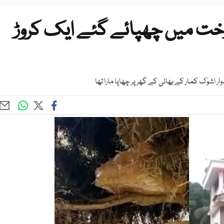
خت میں چھپائے گئے ایک کروڑ
 اشوک کمار کے بھائی کے گھر پر چھاپا مارا تھا