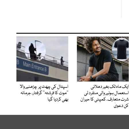
ایک ماہ تک بغیر دھلائی
اسپتال کی چھت پر چڑھنے والا
استعمال ہونے والی منفرد ٹی
’’موت کا فرشتہ‘‘ گرفتار، جرمانہ
شرٹ متعارف، کمپنی کا حیران
بھی کردیا گیا
کن دعویٰ