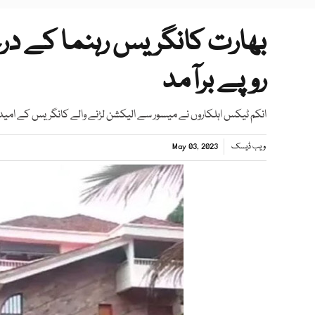
بھارت کانگریس رہنما کے در
روپے برآمد
انکم ٹیکس اہلکاروں نے میسور سے الیکشن لڑنے والے کانگریس کے امیدوار
ویب ڈیسک
May 03, 2023