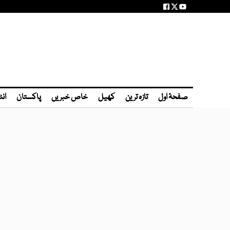
صفحۂ اول
تازہ ترین
کھیل
خاص خبریں
پاکستان
انٹ