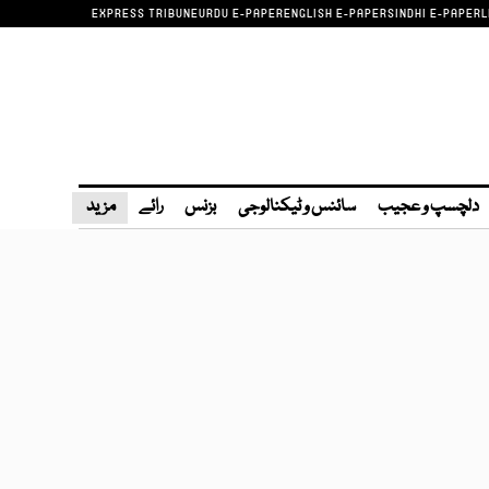
EXPRESS TRIBUNE
URDU E-PAPER
ENGLISH E-PAPER
SINDHI E-PAPER
L
دلچسپ و عجیب
سائنس و ٹیکنالوجی
بزنس
رائے
مزید