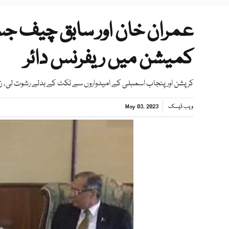
عمران خان اور سابق چیف ج
کمیشن میں ریفرنس دائر
کرپشن اور پنجاب اسمبلی کے امیدواروں سے ٹکٹ کے بدلے رشوت لی، ن لیگ
ویب ڈیسک
May 03, 2023