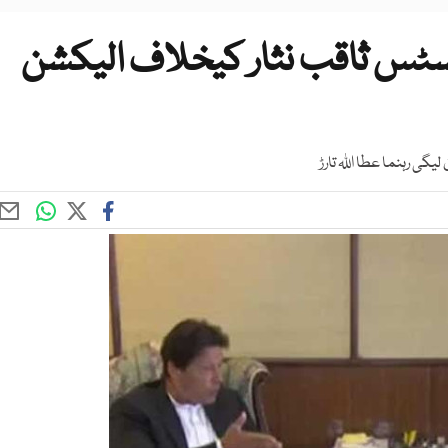
سٹس ثاقب نثار کیخلاف الیکشن
ی رہنما عطا اللہ تارڑ