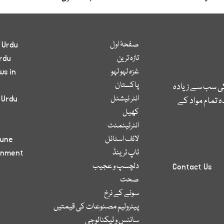
صفحۂ اول
 Urdu
تازہ ترین
rdu
غزہ لہو لہو
ws in
پاکستان
کی سب سے زیادہ
انٹر نیشنل
 Urdu
 تمام مواد کے
کھیل
انٹرٹینمنٹ
لائف اسٹائل
bune
ٹاپ ٹرینڈ
inment
دلچسپ و عجیب
Contact Us
صحت
سونے کے نرخ
پیٹرولیم مصنوعات کی قیمتیں
سائنس و ٹیکنالوجی