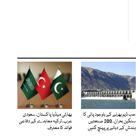
حب ڈیم بھرنے کے باوجود پانی کا
بھارتی میڈیا پاکستان، سعودی
سنگین بحران، 300 صنعتیں
عرب، ترکیہ معاہدے کے دفاعی
بندش کے دہانے پر پہنچ گئیں
فوائد کا معترف