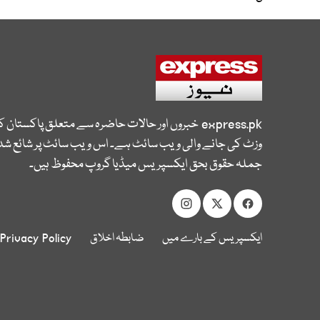
express.pk
خبروں اور حالات حاضرہ سے متعلق پاکستان 
وزٹ کی جانے والی ویب سائٹ ہے۔ اس ویب سائٹ پر شائع شدہ
جملہ حقوق بحق ایکسپریس میڈیا گروپ محفوظ ہیں۔
ایکسپریس کے بارے میں
ضابطہ اخلاق
Privacy Policy