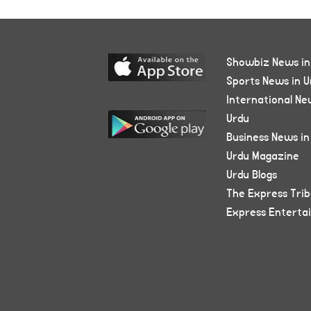
Showbiz News in
Sports News in U
International Ne
Urdu
Business News in
Urdu Magazine
Urdu Blogs
The Express Tri
Express Enterta