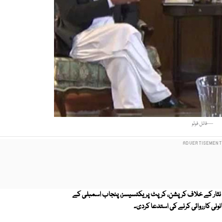
—فائل فوٹو
 نثار کے خلاف کرپشن، کرپٹ پریکٹسیسز، پنجاب اسمبلی کے
نی کارروائی کرنے کی استدعا کردی۔