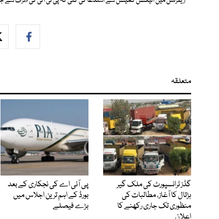
ریفرنس میں الیکشن کمیشن سے استدعا کی گئی کہ پی ٹی آئی کی طرف سے جنر
متعلقہ
گڈز ٹرانسپورٹ کی ملک گیر
پی آئی اے کی نجکاری کے بعد
ہڑتال کا آغاز، مطالبات کی
بورڈ کے اہم ترین اجلاس میں
منظوری تک جاری رکھنے کا
بڑے فیصلے
اعلان