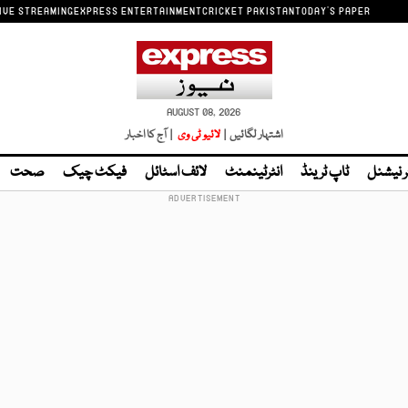
IVE STREAMING
EXPRESS ENTERTAINMENT
CRICKET PAKISTAN
TODAY'S PAPER
AUGUST 08, 2026
اشتہار لگائیں |
لائیو ٹی وی
| آج کا اخبار
ر نیشنل
ٹاپ ٹرینڈ
انٹرٹینمنٹ
لائف اسٹائل
فیکٹ چیک
صحت