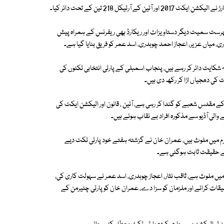
کل 218 تین کے تحت دائر کیا۔
ی فہرست سمیت دیگر دستاویزات اور ریکارڈ بھی ریفرنس کے ہمراہ پیش
ری، میاں عزیر، اعجاز احمد چوہدری، اسد عمر کو فریق بنایا گیا ہے۔
ہ شکایت دائر کر رہے ہیں، پنجاب اسمبلی کے پارٹی انتخابی ٹکٹوں کی
کی دھجیاں اڑا کر رکھ دی ہیں۔
 مقدس شعبے کو گندا کر رہی ہے، آئین ، قانون اور الیکشن ایکٹ کی
 جرم میں ملوث ہیں، عمران خان نے گزشتہ ہفتے خود پارٹی ٹکٹ دیے
 میں ملوث ہے، ثاقب نثار، اعجاز چوہدری، اسد عمر نے سہولت کاری کی،
یقات کرائے اور ملزمان کو سزا دے، عمران خان کو پارٹی چئیرمن کے