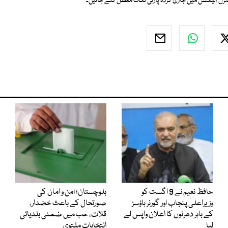
ل الیکشن میں جاری کردہ پارٹی ٹکٹ معطل کئے جائیں۔
حافظ نعیم نے 9 اگست کو
بلوچستان؛ امن و امان کی
وزیراعلیٰ پنجاب اور گورنر ہاؤسز
صورتحال کے باعث خضدار،
کے باہر دھرنوں کا اعلان واپس لے
قلات، حب میں ضمنی بلدیاتی
لیا
انتخابات ملتوی