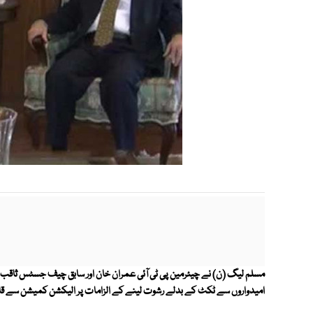
مسلم لیگ (ن) نے چیئرمین پی ٹی آئی عمران خان اور سابق چیف جسٹس ثاقب
امیدواروں سے ٹکٹ کے بدلے رشوت لینے کے الزامات پر الیکشن کمیشن سے قانو