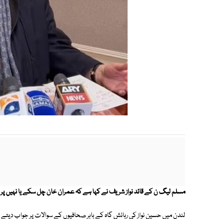
مسلم لیگ ن کے قائد نواز شریف نے کہا ہے کہ عمران خان چل سکے یا نہیں پر
لندن میں حسین نواز کی رہائش گاہ کے باہر صحافیوں کے سوالات پر جواب دیتے ہو