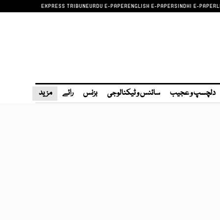
EXPRESS TRIBUNE
URDU E-PAPER
ENGLISH E-PAPER
SINDHI E-PAPER
L
دلچسپ و عجیب
سائنس و ٹیکنالوجی
بزنس
رائے
مزید