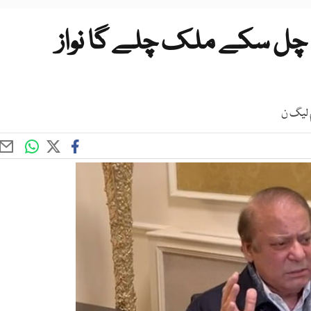
 چل سکے ملک چلے گا نواز
م لیگ ن