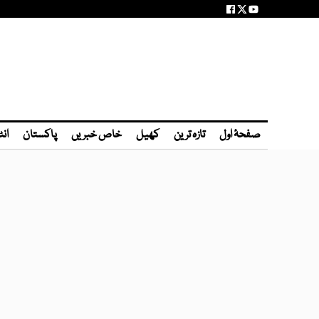
صفحۂ اول
تازہ ترین
کھیل
خاص خبریں
پاکستان
انٹ