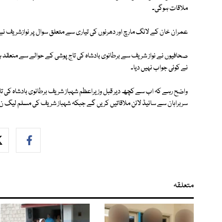
ملاقات ہوگی۔
عمران خان کے لانگ مارچ اور دھرنوں کی تیاری سے متعلق سوال پر نوازشریف 
صحافیوں نے نواز شریف سے برطانوی بادشاہ کی تاج پوشی کے حوالے سے منعقد 
نے کوئی جواب نہیں دیا۔
واضح رہے کہ اب سے کچھ دیر قبل وزیراعظم شہباز شریف برطانوی بادشاہ کی ت
سربراہان سے سائیڈ لائن ملاقاتیں کریں گے جبکہ شہباز شریف کی مسلم لیگ ن
متعلقہ