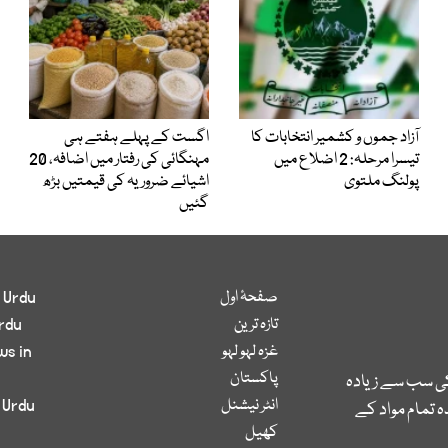
آزاد جموں و کشمیر انتخابات کا
اگست کے پہلے ہفتے ہی
تیسرا مرحلہ: 2 اضلاع میں
مہنگائی کی رفتار میں اضافہ، 20
پولنگ ملتوی
اشیائے ضروریہ کی قیمتیں بڑھ
گئیں
صفحۂ اول
 Urdu
تازہ ترین
rdu
غزہ لہو لہو
ws in
پاکستان
کی سب سے زیادہ
انٹر نیشنل
 Urdu
 تمام مواد کے
کھیل