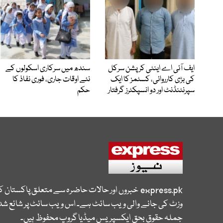
ایف آئی اے اینٹی کرپشن سرکل
سندھ میں سرکاری اسکولوں کے
کی بڑی کارروائی، کسٹمز کا ایک
نئے اوقات جاری، فوری نفاذ کا
سپرنٹنڈنٹ اور دو انسپکٹرز گرفتار
حکم
express.pk
خبروں اور حالات حاضرہ سے متعلق پاکستان 
وزٹ کی جانے والی ویب سائٹ ہے۔ اس ویب سائٹ پر شائع شدہ
جملہ حقوق بحق ایکسپریس میڈیا گروپ محفوظ ہیں۔