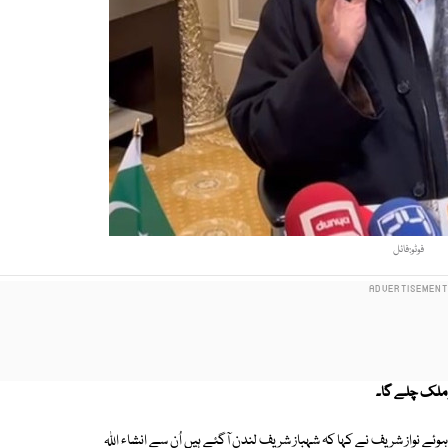
فوٹو:فائل
 ملک چلے گا۔
ئے نواز شریف نے کہا کہ شہباز شریف لندن آگئے ہیں اُن سے انشاء اللہ