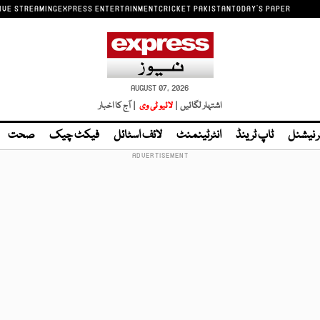
IVE STREAMING
EXPRESS ENTERTAINMENT
CRICKET PAKISTAN
TODAY'S PAPER
AUGUST 07, 2026
اشتہار لگائیں |
لائیو ٹی وی
| آج کا اخبار
ر نیشنل
ٹاپ ٹرینڈ
انٹرٹینمنٹ
لائف اسٹائل
فیکٹ چیک
صحت