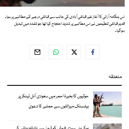
اس ہنگامہ آرائی کا آغاز غیر قبائلی آبادی کی جانب سے قبائلی درجے کے مطالبے پر ہوا۔
قدیم قبائلی تنظیموں نے اس مطالبے پر شدید احتجاج کیا تھا جو تشدد میں تبدیل
ہوگیا۔
متعلقہ
حوثیوں کا بحیرۂ احمر میں سعودی آئل ٹینکر پر
بیلسٹک میزائلوں سے حملے کا دعویٰ
یوکرینی سبزی فروش کو ڈرون سے نشانہ بنانے کی