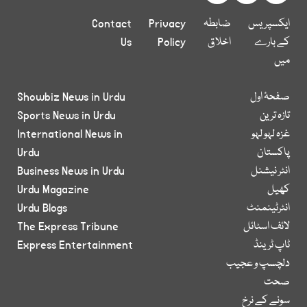
ایکسپریس
ضابطہ
Privacy
Contact
کے بارے
اخلاق
Policy
Us
میں
صفحۂ اول
Showbiz News in Urdu
تازہ ترین
Sports News in Urdu
غزہ لہو لہو
International News in
پاکستان
Urdu
انٹر نیشنل
Business News in Urdu
کھیل
Urdu Magazine
انٹرٹینمنٹ
Urdu Blogs
لائف اسٹائل
The Express Tribune
ٹاپ ٹرینڈ
Express Entertainment
دلچسپ و عجیب
صحت
سونے کے نرخ