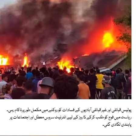
پولیس قبائلی اور غیر قبائلی آبادیوں کے فسادات کو روکنے میں مکمل طور پرناکام رہی۔
ریاست میں فوج کو طلب کرکے 5 روز کے لیے انٹرنیٹ سروس معطل اور اجتماعات پر
پابندی لگادی گئی۔