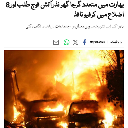
بھارت میں متعدد گرجا گھر نذر آتش فوج طلب اور 8
اضلاع میں کرفیو نافذ
5 روز کے لیے انٹرنیٹ سروس معطل اور اجتماعات پر پابندی لگادی گئی
ویب ڈیسک
May 04, 2023