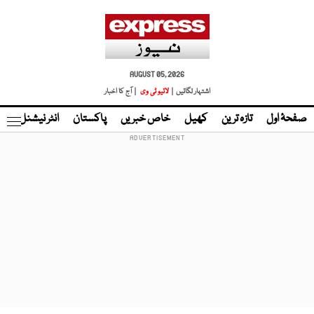
AUGUST 05, 2026
اشتہار لگائیں |
لائیو ٹی وی
| آج کا اخبار
صفحۂ اول
تازہ ترین
کھیل
خاص خبریں
پاکستان
انٹر نیشنل
ٹا