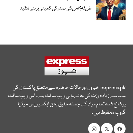
طریقہ؟ امریکی صدر کی کمپنی پر نئی تنقید
express.pk
خبروں اور حالات حاضرہ سے متعلق پاکستان کی
سب سے زیادہ وزٹ کی جانے والی ویب سائٹ ہے۔ اس ویب سائٹ
پر شائع شدہ تمام مواد کے جملہ حقوق بحق ایکسپریس میڈیا
گروپ محفوظ ہیں۔