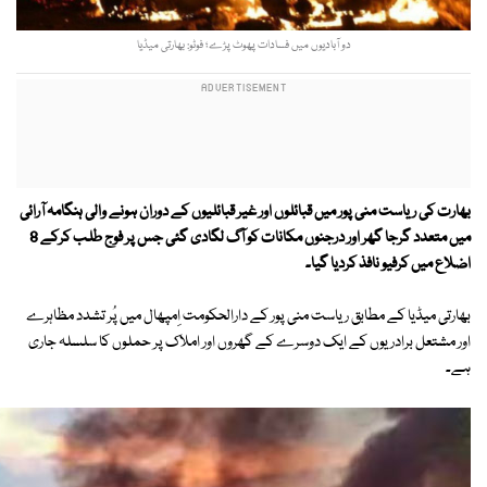
دو آبادیوں میں فسادات پھوٹ پڑے؛ فوٹو: بھارتی میڈیا
بھارت کی ریاست منی پور میں قبائلوں اور غیر قبائلیوں کے دوران ہونے والی ہنگامہ آرائی
میں متعدد گرجا گھر اور درجنوں مکانات کو آگ لگادی گئی جس پر فوج طلب کرکے 8
اضلاع میں کرفیو نافذ کردیا گیا۔
بھارتی میڈیا کے مطابق ریاست منی پور کے دارالحکومت اِمپھال میں پُر تشدد مظاہرے
اور مشتعل برادریوں کے ایک دوسرے کے گھروں اور املاک پر حملوں کا سلسلہ جاری
ہے۔