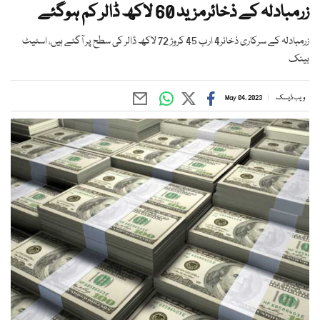
زرمبادلہ کے ذخائرمزید 60 لاکھ ڈالر کم ہوگئے
زرمبادلہ کے سرکاری ذخائر4 ارب 45 کروڑ 72 لاکھ ڈالر کی سطح پر آگئے ہیں، اسٹیٹ
بینک
ویب ڈیسک
May 04, 2023