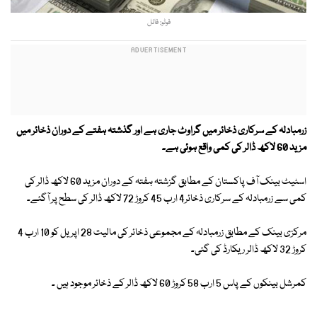
فوٹو: فائل
زرمبادلہ کے سرکاری ذخائر میں گراوٹ جاری ہے اور گذشتہ ہفتے کے دوران ذخائر میں
مزید 60 لاکھ ڈالر کی کمی واقع ہوئی ہے۔
اسٹیٹ بینک آف پاکستان کے مطابق گزشتہ ہفتہ کے دوران مزید 60 لاکھ ڈالر کی
کمی سے زرمبادلہ کے سرکاری ذخائر4 ارب 45 کروڑ 72 لاکھ ڈالر کی سطح پر آگئے۔
مرکزی بینک کے مطابق زرمبادلہ کے مجموعی ذخائر کی مالیت 28 اپریل کو 10 ارب 4
کروڑ 32 لاکھ ڈالر ریکارڈ کی گئی۔
کمرشل بینکوں کے پاس 5 ارب 58 کروڑ 60 لاکھ ڈالر کے ذخائر موجود ہیں ۔