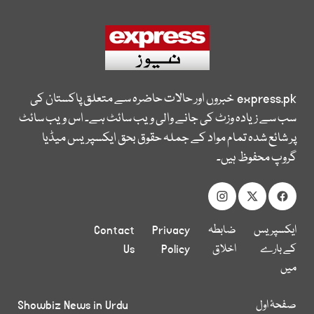
express.pk
خبروں اور حالات حاضرہ سے متعلق پاکستان کی
سب سے زیادہ وزٹ کی جانے والی ویب سائٹ ہے۔ اس ویب سائٹ
پر شائع شدہ تمام مواد کے جملہ حقوق بحق ایکسپریس میڈیا
گروپ محفوظ ہیں۔
ایکسپریس
ضابطہ
Privacy
Contact
کے بارے
اخلاق
Policy
Us
میں
صفحۂ اول
Showbiz News in Urdu