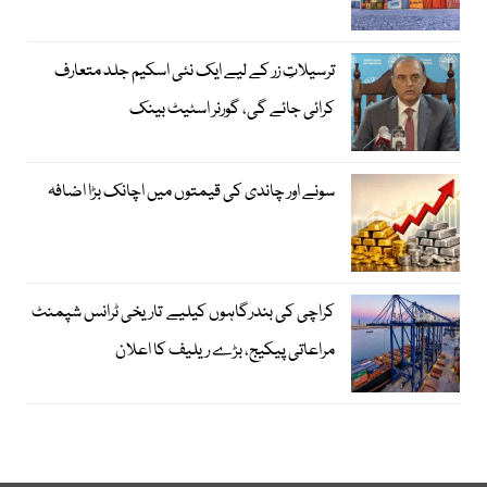
ترسیلاتِ زر کے لیے ایک نئی اسکیم جلد متعارف
کرائی جائے گی، گورنر اسٹیٹ بینک
سونے اور چاندی کی قیمتوں میں اچانک بڑا اضافہ
کراچی کی بندرگاہوں کیلیے تاریخی ٹرانس شپمنٹ
مراعاتی پیکیج، بڑے ریلیف کا اعلان