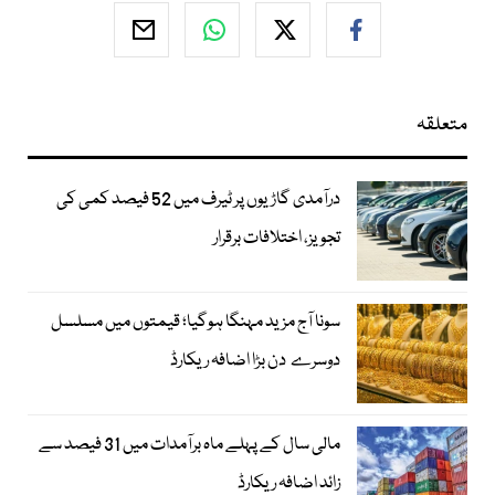
متعلقہ
درآمدی گاڑیوں پر ٹیرف میں 52 فیصد کمی کی
تجویز، اختلافات برقرار
سونا آج مزید مہنگا ہوگیا؛ قیمتوں میں مسلسل
دوسرے دن بڑا اضافہ ریکارڈ
مالی سال کے پہلے ماہ برآمدات میں 31 فیصد سے
زائد اضافہ ریکارڈ