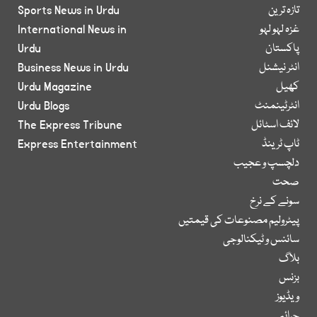
تازہ ترین
Sports News in Urdu
غزہ لہو لہو
International News in
پاکستان
Urdu
انٹر نیشنل
Business News in Urdu
کھیل
Urdu Magazine
انٹرٹینمنٹ
Urdu Blogs
لائف اسٹائل
The Express Tribune
ٹاپ ٹرینڈ
Express Entertainment
دلچسپ و عجیب
صحت
سونے کے نرخ
پیٹرولیم مصنوعات کی قیمتیں
سائنس و ٹیکنالوجی
بلاگ
بزنس
ویڈیوز
جرائم