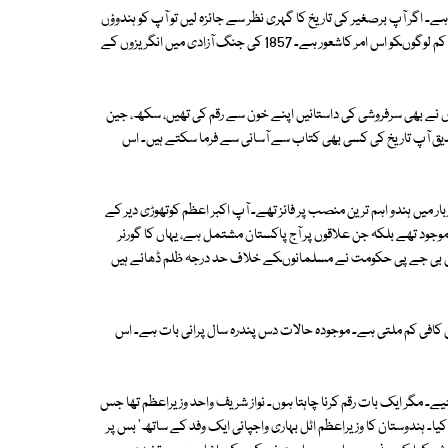
ے۔ اگر آپ برصغیر کی تاریخ کا گہری نظر سے جائزہ لیں تو آپ کو ہندوؤں
اور مسلمانوں کے درمیان نفرت کا الاؤ' 1857کے بعد سلگتا ہوا نظر آتا ہے۔ بہت کم لوگوںکو اس امر کاشعور ہے۔ 1857 کی جنگ آزادی میں انگریزوں کے
ؤں نے بھی سرفروشی کی داستانیں اپنے خون سے رقم کی تھیں، سکھ، جین
یق آپ تاریخ کی کسی بھی کتاب سے آسانی سے فرما سکتے ہیں۔ اس
ر میں ہندو اہم ترین منصب پر فائز تھے۔ آپ اکبر اعظم کوتھوڑی دیر کے
جود تھے بلکہ جن علاقوں پر آج پاکستان مشتمل ہے، یہاں کا گورنر
میں بی جے پی حکومت نے مسلمانوںکے خلاف حد درجہ ظلم ڈھائے ہیں
افی کم ملتی ہے۔ موجودہ حالات دس پندرہ سال پرانی بات ہے۔ اس
ے۔ مگر ایک بات رقم کرنا چاہتا ہوں۔ نواز شریف واحد وزیراعظم تھا جس
ا۔ ہندوستان کا وزیراعظم اٹل بہاری واجپائی ایک وفد کے ساتھ' بس پر