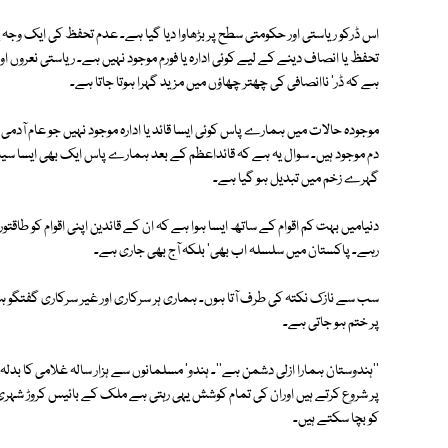
اس ڈرکو ریاستی اور حکومتی سطح پر بڑھاوا دیا گیا ہے۔ عدم تحفظ کی ایک وجہ یہ
تحفظ یا انصاف دینے کے لیے کوئی ادارہ یا فورم موجود نہیں ہے۔ ریاستی نعروں
ہے کہ ڈر' ناانصافی کی چھتر چھاؤں میں مزید گہرا ہوتا جاتا ہے۔
موجودہ حالات میں ہمارے پاس کوئی ایسا قائد یا ادارہ موجود نہیں جو عام آدمی
دم موجود ہیں۔ سوال یہ ہے کہ قائداعظم کے بعد ہمارے پاس ایک بھی ایسا سیاسی
گہرے زخم میں تبدیل ہو گیا ہے۔
دنیامیں بہت کم اقوام کے ساتھ ایسا ہوا ہے کہ ان کے قائدین اپنی اقوام کو طاق
رہے۔ پاکستان میں سلسلہ اب بھی' بلکہ آج بھی جاری ہے۔
سب سے نازک نکتہ کی طرف آتا ہوں۔ ہماری ہر سرکاری اور غیر سرکاری گفتگو 
پر ختم ہو جاتی ہے۔
''ہندوستان ہمارا ازلی دشمن ہے''۔ ہندو' مسلمانوں سے ہزار سالہ غلامی کا بدل
پر شروع کرتے ہیں اوران کی تمام کوشش یہی رہتی ہے ملک کے بائیس کروڑ شہری ب
کو بچا سکتے ہیں۔