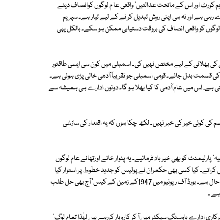
یم کورٹ اور اس کے ماتحت عدالتیں' واقعی عا م لوگوں کوانصاف دینے
ہی ہے اور نہ ہی اپنی روش تبدیل کر نے کے لیے تیار ہے۔ سپریم
گوں کو واقعی انصاف کی بروقت دستیابی ممکن ہو سکے۔ بالکل یہی
ی کی بھلائی کے لیے مختص نہیں کی۔ اسمبلی میں کون سی ایسی طاقتور
 قسمت بدل جائے۔ قومی اسمبلی جو تقریباً آدھی خالی پڑی ہوئی ہے۔
ہے، اس میں عام آدمی کا کیا بھلا ہو گا۔ دونوں ادارے ہی ہمیشہ سے
 کی کوئی خیر کی خبر نہیں۔ لکھ چکا ہوں کہ یہ اقتدار کی سازشی
رلیمنٹ کو بھی خیر باد فرمائیے۔ یہ پٹوار خانے اورتھانے عام لوگوں
 کراتے۔ کیا کسی بھی حکمران نے پولیس کو جدید خطوط پر استوار کیا
ہے کہ وہ واقعی لوگوں کی محافظ بن جائے۔ ریونیو کے مختلف اداروں کا بھی یہی حال ہے۔ بورڈ آف ریونیو میں 1947کے زمین کے کیس' آج بھی حل طلب
ہے ۔
اری ادارے ہاوسنگ سیکٹر میں آ کر کاروبار کررہے ہیں لہٰذا تمام لوگ'