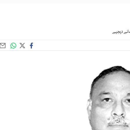
انے دیجیے