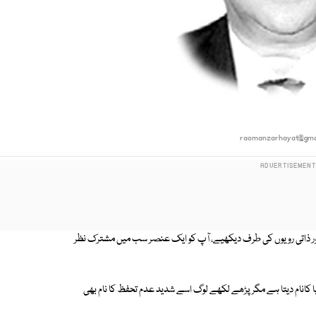
raomanzarhayat@gma
 اور ذاتی رویوں کی طرف دیکھیے، آپ کو ایک عنصر سب میں مشترک نظر
انام دیتا ہے مگر پڑھے لکھے لوگ اسے شدید عدم تحفظ کا نام بھی