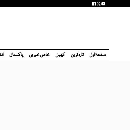
صفحۂ اول
تازہ ترین
کھیل
خاص خبریں
پاکستان
انٹ