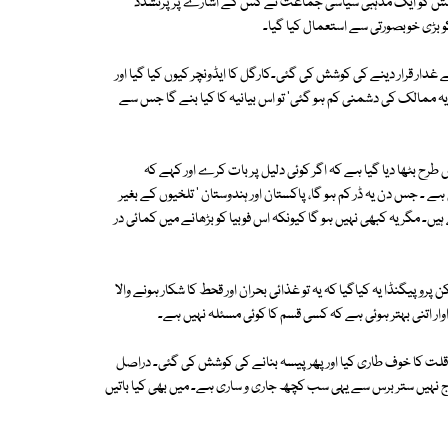
ی کوشش کو ایک مذہبی سیاسی جماعت نے کس کے اشارے پر پرتشدد
 بڑی خوبصورتی سے استعمال کیا گیا۔
ار قرار دینے کی کوشش کی گئی۔کارگل کا ایڈونچر کیوں کیا گیا اور
ہ ممالک کی دشمنی کم ہو گئی' تو اس بیانیہ کا کیا بنے گا جس سے
 بٹھا دیا گیا ہے کہ اگر کوئی دلیل پر بات کرے اور کہے کہ
ے ۔ جس دن یہ ڈر کم ہو گا، پاکستان اور ہندوستان ' تلخیوں کے بغیر
ہیں۔ مگر یہ کبھی نہیں ہو گا کیونکہ اس فوبیا کو بڑھانے میں کمائی در
روپیگنڈا یہ کیاگیا کہ یہ تو غذائی بحران اور قحط کا شکار ہونے والا
وار اتنی بہتر ہوئی ہے کہ کسی قسم کا کوئی مسئلہ نہیں ہے۔
ی قلت کا خوف طاری کیا اور پھر پیسہ بنانے کی کوشش کی گئی۔ دراصل
ج نہیں ستر برس سے یہی سب کچھ جاری و ساری ہے۔ میں بھی کیا باتیں