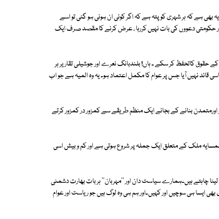
 بھی ہے کہ ہر شہری کو پتہ ہے کہ اگر کوئی ان ہونی ہو گئی تو اسے
 اور حکومتی دعووں کی بات نہیں کررہا ، عرض کرنے کا مقصد صرف ایک
 کے حقوق کاتحفظ کر سکے ۔ ہاں! بلندبانگ نعرے اور جوشیلی تقاریر ہر
 قائد نہیں آیا جس پر عوام کا مکمل اعتماد ہو۔ یہ وہ المیہ ہے جو اب
تور اورمتمدن بنانے کے بجائے ایک منظم طریقے سے کمزور در کمزور کرتے
ہمسایہ ملک کے متعلق ایک جملہ پر شروع ہوتی ہے اور کم و بیش اسی
ہ لینا چاہتے ہیں۔ہمارے سیاست دان اور ''مہربان'' ہر بات بھارت دشمنی
ھی ایسا ہی سوچیں اور کہیں۔اور ہم ہی وہ لوگ ہیں جو ریاست اور عوام