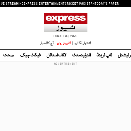
IVE STREAMING
EXPRESS ENTERTAINMENT
CRICKET PAKISTAN
TODAY'S PAPER
AUGUST 08, 2026
اشتہار لگائیں |
لائیو ٹی وی
| آج کا اخبار
ر نیشنل
ٹاپ ٹرینڈ
انٹرٹینمنٹ
لائف اسٹائل
فیکٹ چیک
صحت