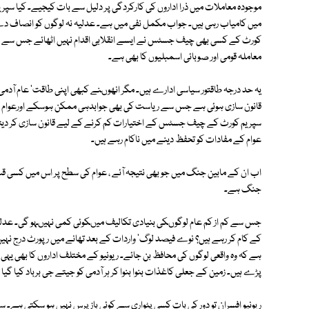
موجودہ معاملات میں ذرا اداروں کی کارکردگی پر دلیل سے بات کیجیے۔ کیا سپر
میں کامیاب رہی ہیں۔ جواب مکمل نفی میں ہے۔ عدلیہ نہ لوگوں کو انصاف دے ر
کورٹ کے کسی بھی چیف جسٹس نے ایسے انقلابی اقدام نہیں اٹھائے جس سے لو
معاملہ قومی اور صوبائی اسمبلیوں کا بھی ہے۔
یہ حد درجہ طاقتور سیاسی ادارے ہیں۔ مگر انھوںنے کبھی اپنی طاقت' عام آدم
قانون سازی ہوئی ہے جس سے ریاست کی بھی جوابدہی ممکن ہوسکے اورعوام کی
سپریم کورٹ کے چیف جسٹس کے اختیارات کم کرنے کے لیے قانون سازی کر دیتی 
عوام کے مفادات کو تحفظ دینے میں ناکام رہے ہیں۔
اب ان کے مابین جنگ میں جو بھی نتیجہ آئے ، عوام کی سطح پر اس میں کسی قسم
جنگ ہے۔
جس سے کم از کم عام لوگوںکی بنیادی تکالیف میںکوئی کمی نہیںہو گی۔ عدلیہ' پا
کے کام کر رہے ہیں؟ نوے فیصد لوگ' واردات کے بعد تھانے میں رپورٹ درج نہیں
پڑے ہیں۔ زمین کے جعلی کاغذات بنوا بنوا کر ہر آدمی کو جیتے جی برباد کیا گیا 
ریونیو افسران تو دور کی بات کسی پٹواری سے کوئی باز پرس نہیں ہو سکتی ہے۔ سرک