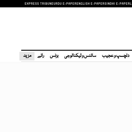
EXPRESS TRIBUNE
URDU E-PAPER
ENGLISH E-PAPER
SINDHI E-PAPER
L
دلچسپ و عجیب
سائنس و ٹیکنالوجی
بزنس
رائے
مزید