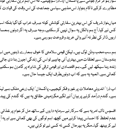
سوار ہو کر گرم جوشی سے پاکستان آیا۔ ذرا سوچیئے۔ کہ اس اہم ترین سفارت
مظاہرے کرکے ناکام بنوایا، اس مذہبی سیاسی جماعت کی اس وقت کی قیادت کو
میاںنواز شریف کی اس بہترین سفارتی کوشش کونہ صرف خراب کیاگیا بلکہ اسے غد
کس نے کیا، آج ہم بالکل یہ سوال نہیں کر سکتے۔ وجہ صرف یہ اگر دونوں ہمسای
اربوں ڈالر کی نظر نہ آنے والی خرید و فروخت ہو رہی ہے۔
ہم سب محب وطن لوگ ہیں۔ لیکن قومی سلامتی کا خوف ہمارے ذہنوں میں اس طرح
ہندوستان سے تعلقات میں بہتری آنی چاہیے تو اس کی زندگی اجیرن بنا دی جاتی ہ
زندہ رہنا سیکھ لیں گے۔ ہم اقتصادی اور قومی ترقی کی شاہراہ پر گامزن ہو سکتے 
کمائی ہے، المیہ یہ ہے کہ اب دونوںطرف ایک جیسا حال ہے۔
اب ذرا ' اندرونی معاملات پر غور و فکر کیجیے۔ پاکستان' ایک زرعی ملک ہے لیکن پ
ہے۔ گندم درآمد کرنے پر بیان آنے لگے مگرزمینی حقائق یہ ہیں کہ گندم کی پیدا
افسوس ناک امر یہ ہے کہ سرکار نے سرمایہ داروں کے ساتھ مل کر عوام پر غذائ
عدم تحفظ کا احساس پیدا کرنے میں کچھ اہم لوگوں کی بھی کمائی ہے اور یہ آ
لے کر بیٹھ گیا۔ مگر یہ بہرحال کسی نہ کسی نے تو کرنی ہیں۔