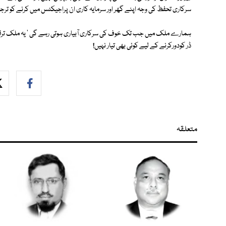
سرکاری تحفظ کی وجہ اپنے گھر اور سرمایہ کاری ان پراجیکٹس میں کرنے کو تر
ہمارے ملک میں جب تک خوف کی سرکاری آبیاری ہوتی رہے گی ' یہ ملک ترقی ک
ڈر کودورکرنے کے لیے کوئی بھی تیار نہیں!
متعلقہ