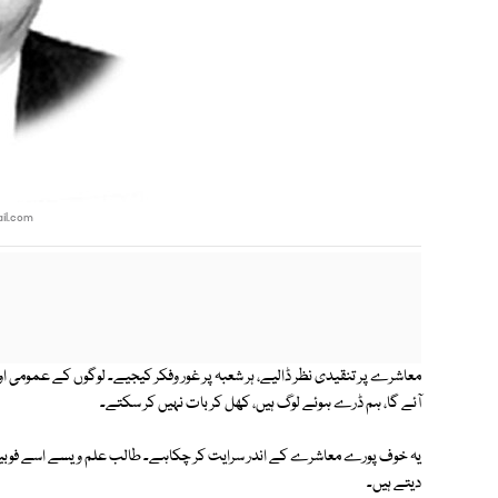
il.com
معاشرے پر تنقیدی نظر ڈالیے، ہر شعبہ پر غور وفکر کیجیے۔ لوگوں کے عمومی
آئے گا، ہم ڈرے ہوئے لوگ ہیں، کھل کر بات نہیں کر سکتے۔
یہ خوف پورے معاشرے کے اندر سرایت کر چکاہے۔ طالب علم ویسے اسے فوبیا ک
دیتے ہیں۔