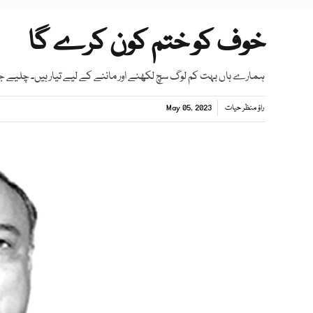
خوف کو ختم کون کرے گا
ہمارے ہاں بہت کم لوگ سچ لکھنے اور ماننے کے لیے تیار ہیں۔ چلیے ج
راؤ منظر حیات
May 05, 2023