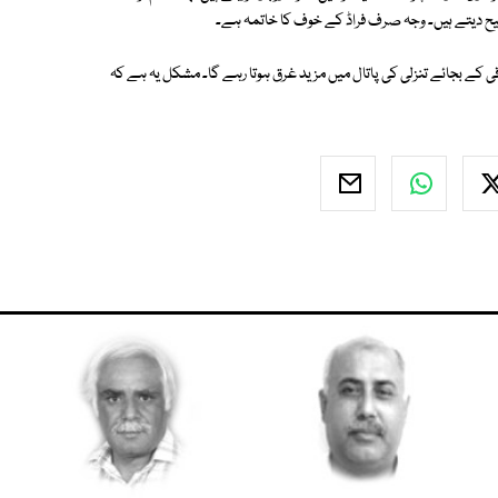
جیح دیتے ہیں۔ وجہ صرف فراڈ کے خوف کا خاتمہ ہے۔
ے بجائے تنزلی کی پاتال میں مزید غرق ہوتا رہے گا۔ مشکل یہ ہے کہ