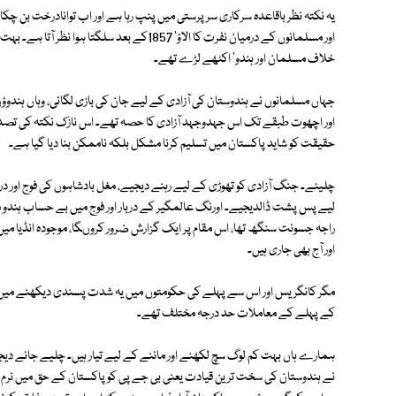
یہ نکتہ نظر باقاعدہ سرکاری سرپرستی میں پنپ رہا ہے اور اب توانادرخت بن چکاہ
خلاف مسلمان اور ہندو' اکٹھے لڑے تھے۔
جہاں مسلمانوں نے ہندوستان کی آزادی کے لیے جان کی بازی لگائی، وہاں ہندو
اور اچھوت طبقے تک اس جہدوجہد آزادی کا حصہ تھے۔ اس نازک نکتہ کی تصد
حقیقت کو شاید پاکستان میں تسلیم کرنا مشکل بلکہ ناممکن بنا دیا گیا ہے۔
چلیئے۔ جنگ آزادی کو تھوڑی کے لیے رہنے دیجیے، مغل بادشاہوں کی فوج اور دربا
لیے پس پشت ڈالدیجیے۔ اورنگ عالمگیر کے دربار اور فوج میں بے حساب ہندو مو
راجہ جسونت سنگھ تھا، اس مقام پر ایک گزارش ضرور کروںگا، موجودہ انڈیا 
اور آج بھی جاری ہیں۔
مگر کانگریس اور اس سے پہلے کی حکومتوں میں یہ شدت پسندی دیکھنے میں ک
کے پہلے کے معاملات حد درجہ مختلف تھے۔
ہمارے ہاں بہت کم لوگ سچ لکھنے اور ماننے کے لیے تیار ہیں۔ چلیے جانے دیجی
نے ہندوستان کی سخت ترین قیادت یعنی بی جے پی کو پاکستان کے حق میں نرم کی