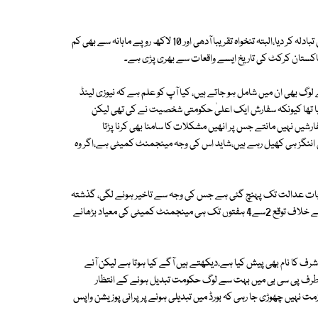
نجم سیٹھی نے یہ سفارش مان لی اور ندیم خان کو نکالا نہیں بلکہ ویمنز ونگ میں تبادلہ کر دیا،البتہ تنخواہ تقریبا آدھی اور 10 لاکھ روپے ماہانہ سے بھی کم
، پاکستان کرکٹ کی تاریخ ایسے واقعات سے بھری پڑی ہے۔
لوگ بھی ان میں شامل ہو جاتے ہیں، کیا آپ کو علم ہے کہ نیوزی لینڈ
گیا تھا کیونکہ سفارش ایک اعلیٰ حکومتی شخصیت نے کی تھی لیکن
رشیں نہیں مانتے جس پر انھیں مشکلات کا سامنا بھی کرنا پڑتا
 اننگز ہی کھیل رہے ہیں،شاید اس کی وجہ مینجمنٹ کمیٹی ہے،اگر وہ
 بات عدالت تک پہنچ گئی ہے جس کی وجہ سے تاخیر ہونے لگی، گذشتہ
دنوں الیکشن کمشنر کی تقرری پر کچھ ہلچل بھی مچی پھر آئی پی سی منسٹری نے خلاف توقع 2سے4 ہفتوں تک ہی مینجمنٹ کمیٹی کی معیاد بڑھانے
ف کا نام بھی پیش کیا ہے،دیکھتے ہیں آگے کیا ہوتا ہے لیکن آنے
ی طرف پی سی بی میں بہت سے لوگ حکومت تبدیل ہونے کے انتظار
مت نہیں چھوڑی جا رہی کہ بورڈ میں تبدیلی ہونے پر پرانی پوزیشن واپس