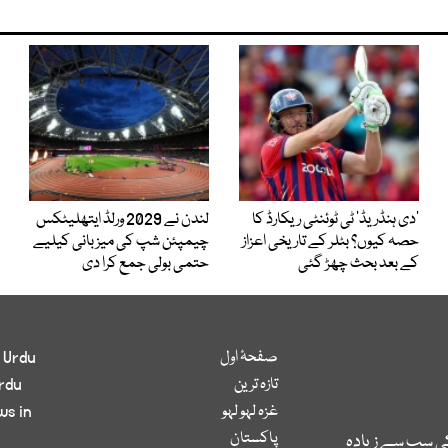
’دی ہنڈریڈ‘ ٹی ٹوئنٹی ریکارڈ کا
لندن نے 2029 ورلڈ ایتھلیٹکس
حصہ کیوں؟ بٹلر کے تاریخی اعزاز
چیمپئن شپ کی میزبانی کیلیے
کے بعد بحث چھڑ گئی
حتمی بولی جمع کرا دی
صفحۂ اول
 Urdu
تازہ ترین
rdu
غزہ لہو لہو
ws in
پاکستان
کی سب سے زیادہ