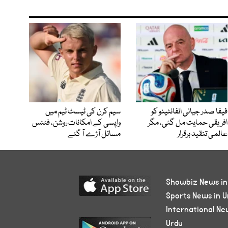
فیفا صدر جیانی انفانٹینو کو
سیم کرن کی ٹیسٹ ٹیم میں
افریقی حمایت مل گئی، مگر
واپسی کے امکانات روشن، فٹنس
عالمی تنقید برقرار
مسائل آڑے آ گئے
Showbiz News in
Sports News in U
International Ne
Urdu