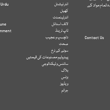
انٹر نیشنل
 Urdu
 تمام مواد کے
کھیل
انٹرٹینمنٹ
لائف اسٹائل
bune
ٹاپ ٹرینڈ
inment
دلچسپ و عجیب
Contact Us
صحت
سونے کے نرخ
پیٹرولیم مصنوعات کی قیمتیں
سائنس و ٹیکنالوجی
بلاگ
بزنس
ویڈیوز
جرائم