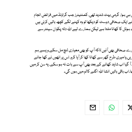
ی ہوا، گرمی بہت شدید تھی، کمنٹیٹرز جب گراؤنڈ میں فرائض انجام
ے ایک صحافی دوست کو دیکھا تو وہ کہنے لگے کچھ باتیں کرنی ہیں
 ہوٹل کا کھانا ملتا ہے لیکن ہمارے لیے اللہ دتہ پکوان سینٹر سے
یں گورے صحافی بھی آئیں تاکہ آپ کو بھی معیاری لنچ مل سکے،ویسے ہم
یں،یا میری طرح گھر سے کھانا کھا کر آیا کرو، اس پر انھوں نے کھا جانے
ٓ گیا اب شاید کھانے کے بعد بھی آپ سے بات نہ ہو سکے، یہ سن کر میں
اب باقی باتیں انشا اللہ اگلے کالم میں ہوں گی۔