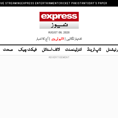
IVE STREAMING
EXPRESS ENTERTAINMENT
CRICKET PAKISTAN
TODAY'S PAPER
AUGUST 08, 2026
اشتہار لگائیں |
لائیو ٹی وی
| آج کا اخبار
ر نیشنل
ٹاپ ٹرینڈ
انٹرٹینمنٹ
لائف اسٹائل
فیکٹ چیک
صحت