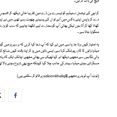
میچ کی بات کر لیں۔
کراچی کے نیشنل اسٹیڈیم کو تیسرے ون ڈے میں تقریبا خالی دیکھ کر افسوس ہ
دے کر واپس اپنے باکس میں آئے تو ان کے پسینے چھوٹ رہے تھے، میں نے اپن
کھانا کھا کر آتا ہوں لیکن بھائی آپ کو ہمارے لیے لکھنا چاہیے کہ سب کو بڑے
منگوایا جاتا ہے ۔
یہ امتیاز کیوں برتا جا رہا ہے، میں نے کہا کہ آپ دعا کیا کریں کہ ہر سیریز م
میڈیا والوں کا کام رپورٹنگ کرنا ہے، ایسی باتوں میں پڑ کر اپنا وقت کیوں ضائع کر
والی نگاہوں سے مجھے دیکھا اور کہا ٹھیک ہی بھائی مجھے اچانک ایک کام یاد ا
مسکراتے ہوئے میڈیا سینٹر کی جانب چلا گیا کیونکہ میچ بھی شروع ہونے والا تھا،
(نوٹ: آپ ٹویٹر پر مجھے @saleemkhaliq پر فالو کر سکتے ہیں)