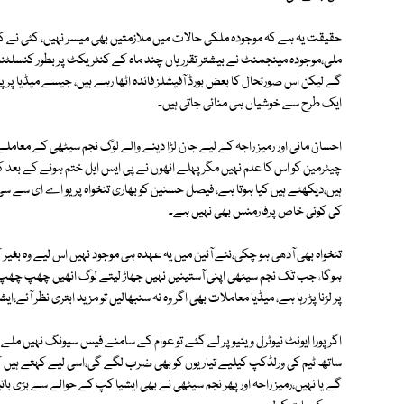
حقیقت یہ ہے کہ موجودہ ملکی حالات میں ملازمتیں بھی میسر نہیں، کئی نے کوش
ملی،موجودہ مینجمنٹ نے بیشتر تقرریاں چند ماہ کے کنٹریکٹ پر بطور کنسلٹن
گے لیکن اس صورتحال کا بعض بورڈ آفیشلز فائدہ اٹھا رہے ہیں، جیسے میڈیا پر پ
ایک طرح سے خوشیاں ہی منائی جاتی ہیں۔
احسان مانی اور رمیز راجہ کے لیے جان لڑا دینے والے لوگ نجم سیٹھی کے معامل
چیئرمین کو اس کا علم نہیں مگر پہلے انھوں نے پی ایس ایل ختم ہونے کے بعد کوئ
ہیں،دیکھتے ہیں کیا ہوتا ہے، فیصل حسنین کو بھاری تنخواہ پر یو اے ای سے سی ای
کی کوئی خاص پرفارمنس بھی نہیں ہے۔
تنخواہ بھی آدھی ہو چکی،نئے آئین میں یہ عہدہ ہی موجود نہیں اس لیے وہ بغ
ہوگا، جب تک نجم سیٹھی اپنی آستینیں نہیں جھاڑ لیتے لوگ انھیں چھپ چھپ
پر لڑنا پڑ رہا ہے، میڈیا معاملات بھی اگر وہ نہ سنبھالیں تو مزید ابتری نظر آ
اگر پورا ایونٹ نیوٹرل وینیو پر لے گئے تو عوام کے سامنے فیس سیونگ نہیں ملے
ساتھ ٹیم کی ورلڈکپ کیلیے تیاریوں کو بھی ضرب لگے گی،اسی لیے کہتے ہیں 
گے یا نہیں،رمیز راجہ اور پھر نجم سیٹھی نے بھی ایشیا کپ کے حوالے سے بڑی با