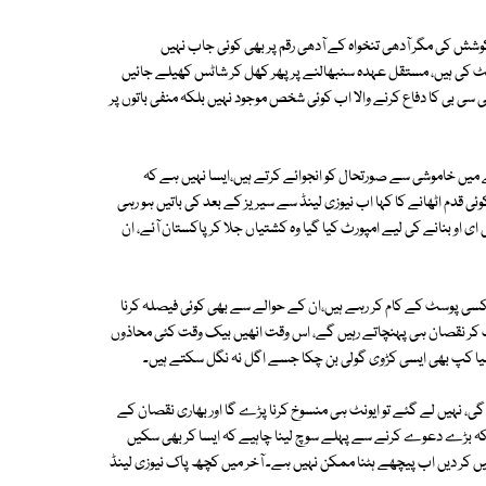
ش کی مگر آدھی تنخواہ کے آدھی رقم پر بھی کوئی جاب نہیں
ٹ کی ہیں، مستقل عہدہ سنبھالنے پر پھر کھل کر شاٹس کھیلے جائیں
ی سی بی کا دفاع کرنے والا اب کوئی شخص موجود نہیں بلکہ منفی باتوں پر
ے میں خاموشی سے صورتحال کو انجوائے کرتے ہیں،ایسا نہیں ہے کہ
ی قدم اٹھانے کا کہا اب نیوزی لینڈ سے سیریز کے بعد کی باتیں ہو رہی
 او بنانے کی لیے امپورٹ کیا گیا وہ کشتیاں جلا کر پاکستان آئے، ان
یر کسی پوسٹ کے کام کر رہے ہیں،ان کے حوالے سے بھی کوئی فیصلہ کرنا
 کر نقصان ہی پہنچاتے رہیں گے، اس وقت انھیں بیک وقت کئی محاذوں
ئے،ایشیا کپ بھی ایسی کڑوی گولی بن چکا جسے اگل نہ نگل سکتے ہیں۔
 گی، نہیں لے گئے تو ایونٹ ہی منسوخ کرنا پڑے گا اور بھاری نقصان کے
کہ بڑے دعوے کرنے سے پہلے سوچ لینا چاہیے کہ ایسا کر بھی سکیں
تیں کر دیں اب پیچھے ہٹنا ممکن نہیں ہے۔ آخر میں کچھ پاک نیوزی لینڈ