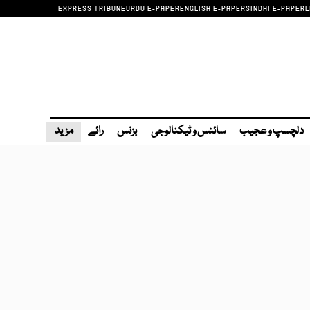
EXPRESS TRIBUNE
URDU E-PAPER
ENGLISH E-PAPER
SINDHI E-PAPER
L
دلچسپ و عجیب
سائنس و ٹیکنالوجی
بزنس
رائے
مزید