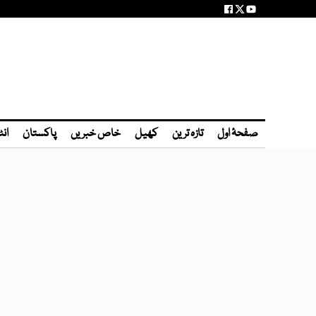
صفحۂ اول
تازہ ترین
کھیل
خاص خبریں
پاکستان
انٹ