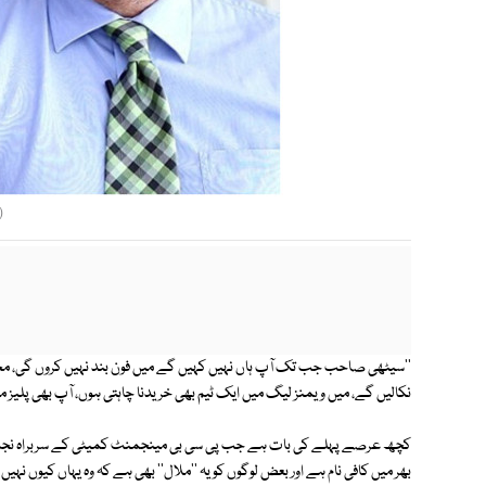
(
''سیٹھی صاحب جب تک آپ ہاں نہیں کہیں گے میں فون بند نہیں کروں گی، مجھ
نکالیں گے، میں ویمنز لیگ میں ایک ٹیم بھی خریدنا چاہتی ہوں، آپ بھی پلیز می
کچھ عرصے پہلے کی بات ہے جب پی سی بی مینجمنٹ کمیٹی کے سربراہ نجم سیٹھ
بھر میں کافی نام ہے اور بعض لوگوں کو یہ ''ملال'' بھی ہے کہ وہ یہاں کیوں نہ