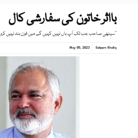
بااثر خاتون کی سفارشی کال
’’سیٹھی صاحب جب تک آپ ہاں نہیں کہیں گے میں فون بند نہیں کروں
May 05, 2023
Saleem Khaliq