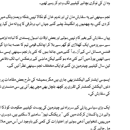
وہ ان کی نوکری بچانے کیلیے تگ و دو کر رہے تھے۔
کر دی گئی، وہ چھٹیوں پر انگلینڈ چلے گئے جہاں اب برطرفی کا پروانہ مل گیا
یہاں سفارش کے بغیر کام نہیں ہوتے اور بعض اوقات اصول پسندی کا لبادہ اوڑھے 
سے سیریز میں ایک کھلاڑی کو گھر سے بلا کر اچانک قومی ٹیم کا حصہ بنا دیا 
فٹنس مسائل اس کے آڑے آ گئے،میں جانتا ہوں کہ کئی بار نجم سیٹھی ایسی سفا
ہے،انھیں بورڈ میں آئے کئی ماہ ہو گئے لیکن ماضی کے برعکس اب تک دفاعی
تین سال کیلیے چیئرمین بن گئے تو ایک مختلف نجم سیٹھی نظر آئیں گے۔
ایسوسی ایشنز کے الیکشنز بھی جاری ہیں مگر ہمیشہ کی طرح بعض مقامات پر
کی سفارش کی۔
ایک بڑی سیاسی پارٹی کے سربراہ نے چیئرمین کی پوسٹ کیلیے حکومت کو ذکا اشر
والے دن پاکستان کرکٹ میں کئی '' بریکنگ نیوز'' سامنے لا سکتے ہیں، دوسر
میںہیں، تنخواہیں آدھی ہونے اور اختیارات کی کمی کے باوجود اس آس میں ملاز
مل جائے گی۔