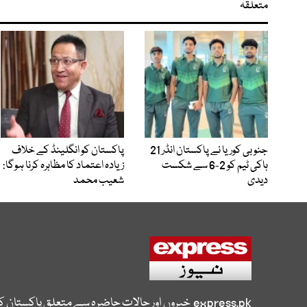
متعلقہ
جنوبی کوریا نے پاکستان انڈر 21
پاکستان کو انگلینڈ کے خلاف
ہاکی ٹیم کو 2-6 سے شکست
زیادہ اعتماد کا مظاہرہ کرنا ہوگا:
دیدی
شعیب محمد
express.pk
خبروں اور حالات حاضرہ سے متعلق پاکستان 