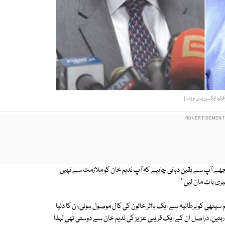
فوٹو: ایکسپریس ویب)
ے آپ سے یقین دہانی چاہیے کہ آپ ندیم خان کو ملازمت سے نہیں
ری بات مان لیں''
ی کو برطانیہ سے ایک بااثر خاتون کی کال موصول ہوئی،ان کا دنیا
یں رہتیں، دراصل ان کے ایک قریبی عزیز کی ندیم خان سے دوستی تھی لہذا