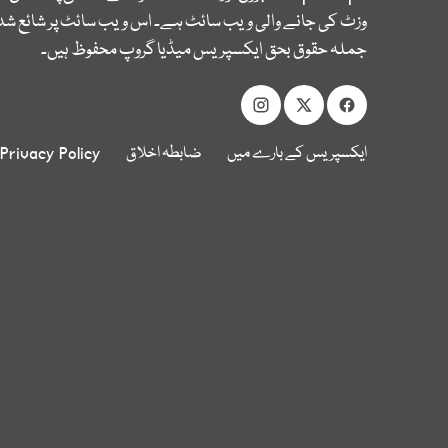
وزٹ کی جانے والی ویب سائٹ ہے۔ اس ویب سائٹ پر شائع شدہ
جملہ حقوق بحق ایکسپریس میڈیا گروپ محفوظ ہیں۔
ایکسپریس کے بارے میں
ضابطہ اخلاق
Privacy Policy