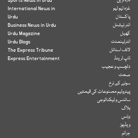
تازہ ترین
Sports News in Urdu
غزہ لہو لہو
International News in
پاکستان
Urdu
انٹر نیشنل
Business News in Urdu
کھیل
Urdu Magazine
انٹرٹینمنٹ
Urdu Blogs
لائف اسٹائل
The Express Tribune
ٹاپ ٹرینڈ
Express Entertainment
دلچسپ و عجیب
صحت
سونے کے نرخ
پیٹرولیم مصنوعات کی قیمتیں
سائنس و ٹیکنالوجی
بلاگ
بزنس
ویڈیوز
جرائم