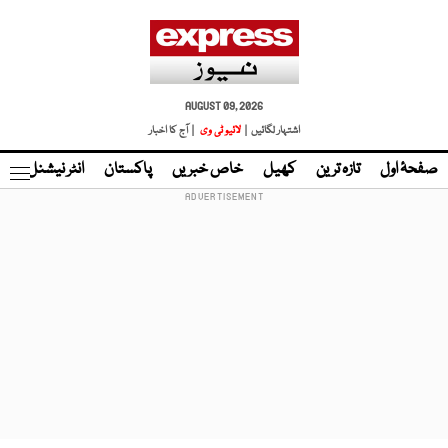
AUGUST 09, 2026
اشتہار لگائیں |
لائیو ٹی وی
| آج کا اخبار
صفحۂ اول
تازہ ترین
کھیل
خاص خبریں
پاکستان
انٹر نیشنل
ٹا