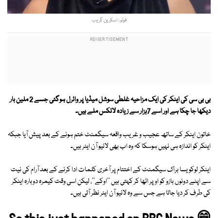
فوٹو : اسکرین گریب
بی بی سی کی اینکر کی ایک مزاحیہ غلطی سوشل میڈیا پر وائرل ہوگئی جسے 2 ملین بار
دیکھا جا چکا ہے اور اسے 7ہزار سے زیادہ لائکس ملے ہیں۔
خاتون اینکر کے ساتھ عجیب و غریب واقعہ سیگمنٹ ختم ہونے کے بعد پیش آیا جبکہ
اینکر کو اندازہ ہی نہیں ہوسکا کہ وہ اب بھی لائیو آن ایئر ہیں۔
اینکر لوکویسا براک سیگمنٹ کے اختتام پر آخری کلمات ادا کرنے کے بعد آرام کی نیت
سے اپنے دونوں بازو کو اوپر اٹھا کر کہتی ہیں ''اوکے''، لیکن اسی وقت کیمرہ دوبارہ اینکر
کی طرف کر دیا جاتا ہے جس سے وہ لائیو آن ایئر نظر آتی ہیں۔