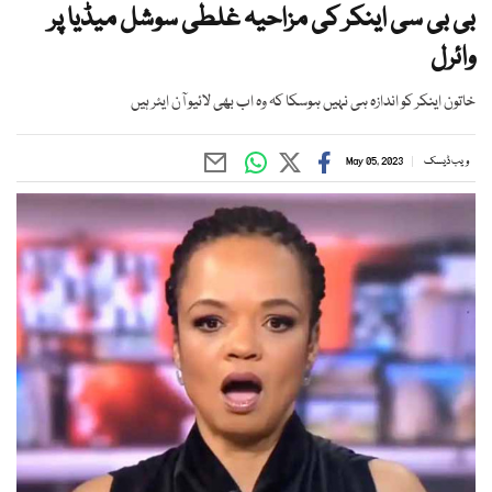
بی بی سی اینکر کی مزاحیہ غلطی سوشل میڈیا پر
وائرل
خاتون اینکر کو اندازہ ہی نہیں ہوسکا کہ وہ اب بھی لائیو آن ایئر ہیں
ویب ڈیسک
May 05, 2023