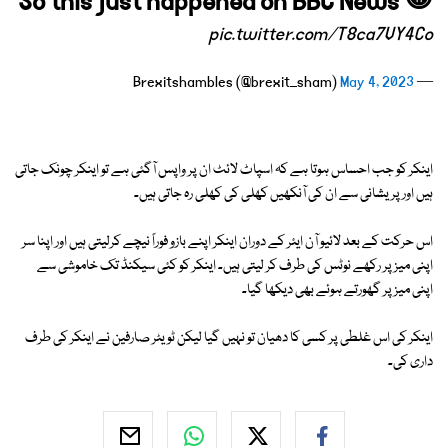
So this just happened on BBC News 😁
pic.twitter.com/T8ca7VY4Co
May 4, 2023
— Brexitshambles (@brexit_sham)
اینکر کو جب احساس ہوتا ہے کہ اسپاٹ لائٹ ان پر واپس آگئی ہے تو اینکر چونک جاتی
ہیں اور پریشانی سے ان کی آنکھیں کھلی کی کھلی رہ جاتی ہیں۔
اس حرکت کے بعد لائیو آن ایئر کے دوران اینکر اپنے بازو فوراً نیچے کرلیتی ہیں اور اپنا سر
اپنی میز پر رکھے نوٹس کی طرف کر لیتی ہیں۔ اینکر کو کئی سیکنڈ تک خاموشی سے
اپنی میز پر گھورتے ہوئے بھی دیکھا گیا۔
اینکر کی اس غلطی پر کسی کا دھیان تو نہیں گیا لیکن ٹویٹر صارفین نے اینکر کی طرف
داری کی۔