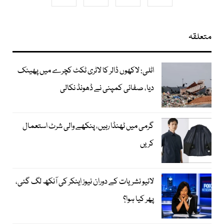
متعلقہ
اٹلی: لاکھوں ڈالر کا لاٹری ٹکٹ کچرے میں پھینک
دیا، صفائی کمپنی نے ڈھونڈ نکالی
گرمی میں ٹھنڈا رہیں، پنکھے والی شرٹ استعمال
کریں
لائیو نشریات کے دوران نیوز اینکر کی آنکھ لگ گئی،
پھر کیا ہوا؟