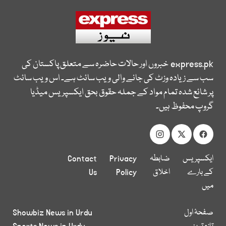
express.pk
خبروں اور حالات حاضرہ سے متعلق پاکستان کی
سب سے زیادہ وزٹ کی جانے والی ویب سائٹ ہے۔ اس ویب سائٹ
پر شائع شدہ تمام مواد کے جملہ حقوق بحق ایکسپریس میڈیا
گروپ محفوظ ہیں۔
ایکسپریس
ضابطہ
Privacy
Contact
کے بارے
اخلاق
Policy
Us
میں
صفحۂ اول
Showbiz News in Urdu