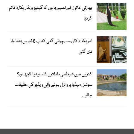
بھارتی خاتون نے لمبے بالوں کا گینیز ورلڈ ریکارڈ قائم
کر دیا
امریکا: دکان سے چرائی گئی کتاب 40 برس بعد لوٹا
دی گئی
کنویں میں شیطانی طاقتوں کا سایہ یا کچھ اور؟
سوشل میڈیا پر وائرل ہونے والی ویڈیو کی حقیقت
جانیے