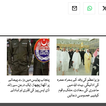
وزیراعظم کی وفد کے ہمراہ عمرہ
پنجاب پولیس میں بڑے پیمانے
کی ادائیگی، بیت اللہ میں
پر اکھاڑ پچھاڑ، ایک درجن سے زائد
حاضری کی سعادت، ملک و قوم
ڈی ایس پیز کی تقرری اور تبادلے
کیلیے خصوصی دعائیں