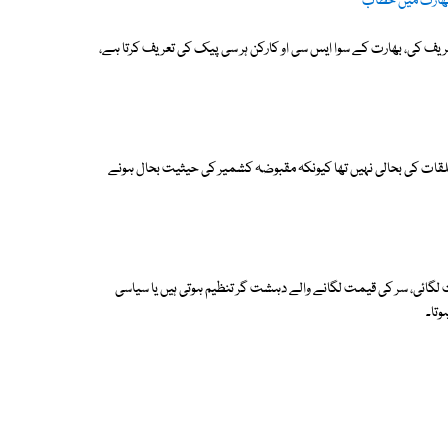
ا بھارت میں خطاب
یف کی، بھارت کے سوا ایس سی او کارکن ہر سی پیک کی تعریف کرتا ہے،
لقات کی بحالی نہیں تھا کیونکہ مقبوضہ کشمیر کی حیثیت بحال ہونے
لگائی، سر کی قیمت لگانے والے دہشت گر تنظیم ہوتی ہیں یا سیاسی
وتا۔