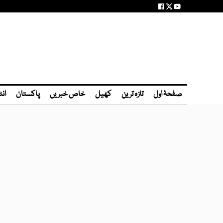
صفحۂ اول
تازہ ترین
کھیل
خاص خبریں
پاکستان
انٹ