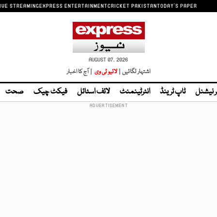
IVE STREAMING
EXPRESS ENTERTAINMENT
CRICKET PAKISTAN
TODAY'S PAPER
AUGUST 07, 2026
اشتہار لگائیں |
لائیو ٹی وی
| آج کا اخبار
ر نیشنل
ٹاپ ٹرینڈ
انٹرٹینمنٹ
لائف اسٹائل
فیکٹ چیک
صحت