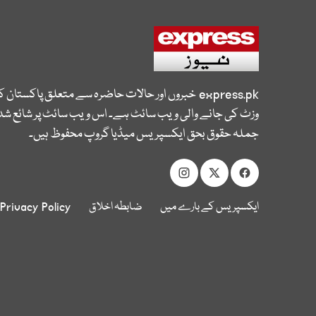
express.pk
خبروں اور حالات حاضرہ سے متعلق پاکستان 
وزٹ کی جانے والی ویب سائٹ ہے۔ اس ویب سائٹ پر شائع شدہ
جملہ حقوق بحق ایکسپریس میڈیا گروپ محفوظ ہیں۔
ایکسپریس کے بارے میں
ضابطہ اخلاق
Privacy Policy