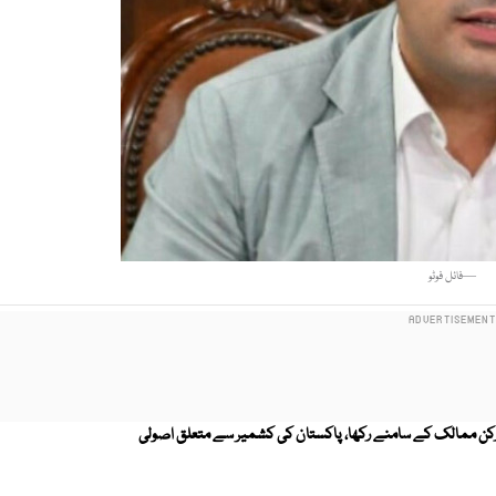
—فائل فوٹو
قف رکن ممالک کے سامنے رکھا، پاکستان کی کشمیر سے متعلق اصولی