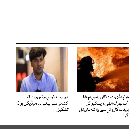
راولپنڈی، دو دکانوں میں اچانک
میر رضا کیس، راتوں رات قبر
آگ بھڑک اٹھی، ریسکیو کی
کشائی سے پہلے نیا میڈیکل بورڈ
بروقت کارروائی سے بڑا نقصان ٹل
تشکیل
گیا