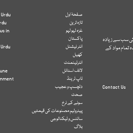
صفحۂ اول
 Urdu
تازہ ترین
rdu
غزہ لہو لہو
ws in
پاکستان
کی سب سے زیادہ
انٹر نیشنل
 Urdu
 تمام مواد کے
کھیل
انٹرٹینمنٹ
لائف اسٹائل
bune
ٹاپ ٹرینڈ
inment
دلچسپ و عجیب
Contact Us
صحت
سونے کے نرخ
پیٹرولیم مصنوعات کی قیمتیں
سائنس و ٹیکنالوجی
بلاگ