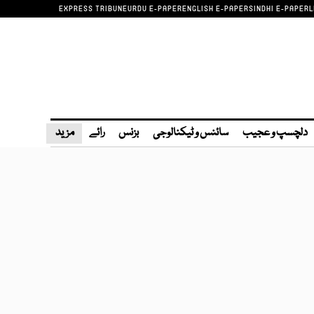
EXPRESS TRIBUNE
URDU E-PAPER
ENGLISH E-PAPER
SINDHI E-PAPER
L
دلچسپ و عجیب
سائنس و ٹیکنالوجی
بزنس
رائے
مزید