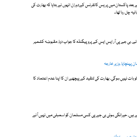
عد پاکستان میں پریس کانفرنس کےدوران انہوں نے بتایا کہ بھارت کی
یہ چل رہا تھا۔
ے، بی جے پی آر ایس ایس کے پروپیگنڈہ کا جواب دیا، مقبوضہ کشمیر
پہنچایا، وزیر خارجہ
 تو بات نہیں ہوگی، بھارت کی تنقید کے پیچھے ان کا اپنا عدم اعتماد کا
تے ہیں، حیرانگی ہوئی بی جے پی کسی مسلمان کو اسمبلی میں نہیں آنے