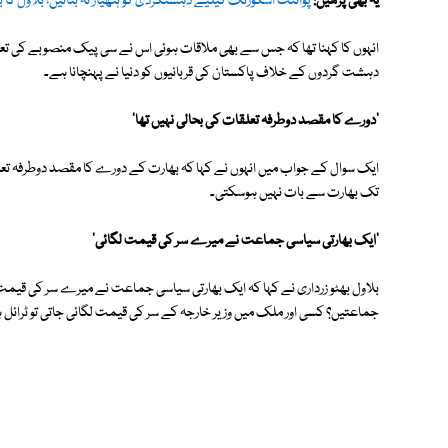
یہ بھی پڑھیں:
پوائنٹ اسکورنگ کیلیے دہشتگردی کو ہتھیار نہ بنائیں؛ بلاول ک
انہوں کا کہنا تھا کہ جس سے بھی ملاقات ہوئی اس نے سی پیک منصوبے کی تعر
دہشت گردوں کے خلاف پاکستان کی قربانیوں کو دنیا نے پہنچانا ہے۔
'دورے کا مقصد دوطرفہ تعلقات کی بحالی نہیں تھا'
ایک سوال کے جواب میں انہوں نے کہا کہ بھارت کے دورے کا مقصد دوطرفہ تع
تک بھارت سے بات نہیں ہوسکتی۔
'ایک بھارتی سیاسی جماعت نے میرے سر کی قیمت لگائی'
بلاول بھٹو زرداری نے کہا کہ ایک بھارتی سیاسی جماعت نے میرے سر کی قیمت 
جماعتیں؟ کسی اور ملک میں وزیر خارجہ کے سر کی قیمت لگائی جاتی تو ٹرائل ہ