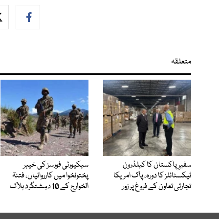
متعلقہ
سفیرِ پاکستان کا کیلڈرون
سیکیورٹی فورسز کی خیبر
ٹیکسٹائلز کا دورہ، پاک امریکا
پختونخوا میں کارروائیاں، فتنۃ
تجارتی تعاون کے فروغ پر زور
الخوارج کے 10 دہشتگرد ہلاک