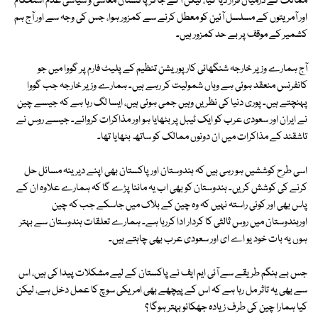
ممالک کے درمیان قرار دیا گیا، لیکن آگے جاکر پاکستان معاشی و سیاسی عدم استحکام
اور آمریتوں کے مسلسل آئین کو معطل کرنے سے کمزور ہوا، جس کی وجہ سے اور آج ہم
کشمیر کے موقف پر بے حد کمزور ہیں۔
آج ہمارے وزیر خارجہ شنگھائی کارپوریشن تنظیم کے پلیٹ فارم پر گووا میں جو
کانفرنس منعقد ہوئی ہے وہاں شمولیت کر رہے ہیں۔ ہمارے وزیر خارجہ جب گووا
پہنچتے ہیں۔ پوری دنیا کی نظریں وہیں جمی ہوئی ہیں، ایسا لگ رہا ہے کہ جیسے چین
نے ایران اور سعودی عرب کو ایک ٹیبل پر بٹھایا ہو اور مذاکرات کروائے۔ جیسے روس نے
تاشقند کے مذاکرات میں ان دونوں ممالک کو ساتھ بٹھایا تھا۔
اسی طرح کوششیں ہو رہی ہیں کہ ہندوستان اور پاکستان بھی اپنے دیرینہ مسائل حل
کرنے کی کوشش کریں۔ ہندوستان کو بھی اب یہ ماننا پڑے گا کہ ہمارے علاوہ ان کے
پاس بھی اور کوئی راستہ نہیں کہ وہ چین کے بلاک میں جاسکے جب کہ چین
اورہندوستان میں روس ثالثی کا کردار ادا کررہا ہے۔ ہمارے تعلقات ہندوستان سے بہتر
ہوں یہ بات خود یو اے ای اور سعودی عرب بھی چاہتے ہیں۔
جس بے ہنگم طریقے سے آئی ایم ایف نے پاکستان کے لیے مشکلات پیدا کی ہیں، اس
سے بھی یہ تاثر مل رہا ہے کہ اس کے پیچھے بھی امریکی سوچ کا عمل دخل ہے، لیکن
کیا ہمارا چین کی طرف زیادہ جھکائو بہتر ہوگا ؟