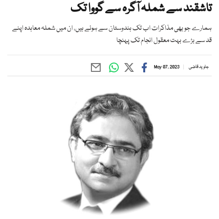
تاشقند سے شملہ آگرہ سے گووا تک
ہمارے جو بھی مذاکرات اب تک ہندوستان سے ہوئے ہیں، ان میں شملہ معاہدہ اپنے
قد سے بڑے بہت معقول انجام تک پہنچا
جاوید قاضی
May 07, 2023