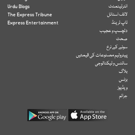
انٹرٹینمنٹ
Urdu Blogs
لائف اسٹائل
The Express Tribune
ٹاپ ٹرینڈ
Express Entertainment
دلچسپ و عجیب
صحت
سونے کے نرخ
پیٹرولیم مصنوعات کی قیمتیں
سائنس و ٹیکنالوجی
بلاگ
بزنس
ویڈیوز
جرائم