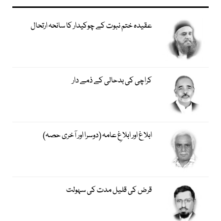
عقیدہ ختم نبوت کے چوکیدار کا سانحہ ارتحال
کراچی کی بدحالی کے ذمے دار
ابلاغ اور ابلاغِ عامہ (دوسرا اور آخری حصہ)
قرض کی قلیل مدت کی سہولت