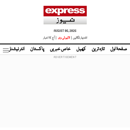
AUGUST 06, 2026
اشتہار لگائیں |
لائیو ٹی وی
| آج کا اخبار
صفحۂ اول
تازہ ترین
کھیل
خاص خبریں
پاکستان
انٹر نیشنل
ٹا