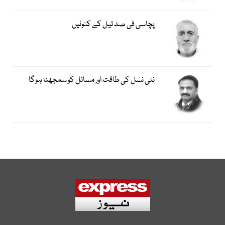
پچاسی فی صد تیل کے کنوئیں
نئی نسل کی طاقت اور مسائل کو سمجھنا ہوگا