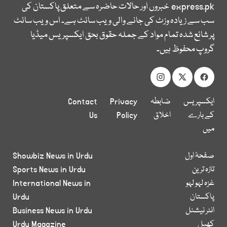
express.pk
خبروں اور حالات حاضرہ سے متعلق پاکستان کی
سب سے زیادہ وزٹ کی جانے والی ویب سائٹ ہے۔ اس ویب سائٹ
پر شائع شدہ تمام مواد کے جملہ حقوق بحق ایکسپریس میڈیا
گروپ محفوظ ہیں۔
ایکسپریس
ضابطہ
Privacy
Contact
کے بارے
اخلاق
Policy
Us
میں
صفحۂ اول
Showbiz News in Urdu
تازہ ترین
Sports News in Urdu
غزہ لہو لہو
International News in
پاکستان
Urdu
انٹر نیشنل
Business News in Urdu
کھیل
Urdu Magazine