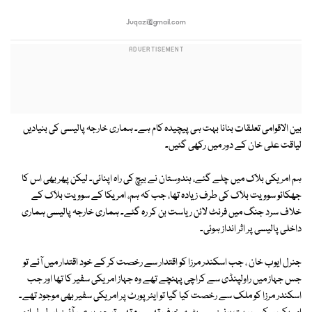
Jvqazi@gmail.com
بین الاقوامی تعلقات بنانا بہت ہی پیچیدہ کام ہے۔ ہماری خارجہ پالیسی کی بنیادیں
لیاقت علی خان کے دور میں رکھی گئیں۔
ہم امریکی بلاک میں چلے گئے، ہندوستان نے بیچ کی راہ اپنائی۔ لیکن پھر بھی اس کا
جھکائو سوویت بلاک کی طرف زیادہ تھا، جب کہ ہم، امریکا کے سوویت بلاک کے
خلاف سرد جنگ میں فرنٹ لائن ریاست بن کر رہ گئے۔ ہماری خارجہ پالیسی ہماری
داخلی پالیسی پر اثر انداز ہوئی۔
جنرل ایوب خان ، جب اسکندر مرزا کو اقتدار سے رخصت کر کے خود اقتدار میں آئے تو
جس جہاز میں راولپنڈی سے کراچی پہنچے تھے وہ جہاز امریکی سفیر کا تھا اور جب
اسکندر مرزا کو ملک سے رخصت کیا گیا تو ایئرپورٹ پر امریکی سفیر بھی موجود تھے۔