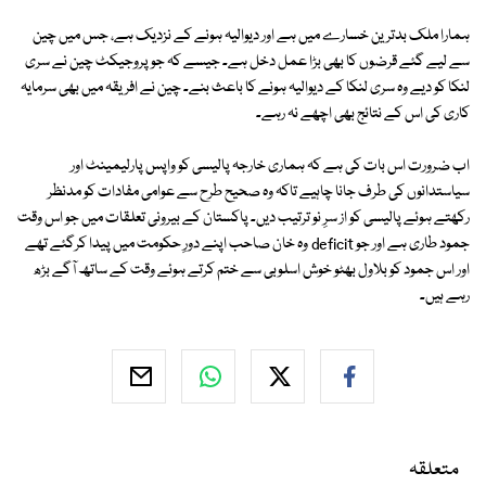
ہمارا ملک بدترین خسارے میں ہے اور دیوالیہ ہونے کے نزدیک ہے، جس میں چین
سے لیے گئے قرضوں کا بھی بڑا عمل دخل ہے۔ جیسے کہ جو پروجیکٹ چین نے سری
لنکا کو دیے وہ سری لنکا کے دیوالیہ ہونے کا باعث بنے۔ چین نے افریقہ میں بھی سرمایہ
کاری کی اس کے نتائج بھی اچھے نہ رہے۔
اب ضرورت اس بات کی ہے کہ ہماری خارجہ پالیسی کو واپس پارلیمینٹ اور
سیاستدانوں کی طرف جانا چاہیے تاکہ وہ صحیح طرح سے عوامی مفادات کو مدنظر
رکھتے ہوئے پالیسی کو از سرِ نو ترتیب دیں۔ پاکستان کے بیرونی تعلقات میں جو اس وقت
جمود طاری ہے اور جو deficit وہ خان صاحب اپنے دورِ حکومت میں پیدا کرگئے تھے
اور اس جمود کو بلاول بھٹو خوش اسلوبی سے ختم کرتے ہوئے وقت کے ساتھ آگے بڑھ
رہے ہیں۔
متعلقہ