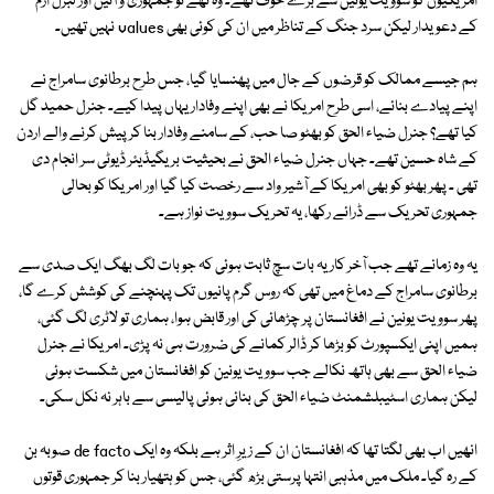
امریکیوں کو سوویت یونین سے بڑے خوف تھے۔ وہ تھے تو جمہوری و آئین اور لبرل ازم
کے دعویدار لیکن سرد جنگ کے تناظر میں ان کی کوئی بھی values نہیں تھیں۔
ہم جیسے ممالک کو قرضوں کے جال میں پھنسایا گیا، جس طرح برطانوی سامراج نے
اپنے پیادے بنائے، اسی طرح امریکا نے بھی اپنے وفادار یہاں پیدا کیے۔ جنرل حمید گل
کیا تھے؟ جنرل ضیاء الحق کو بھٹو صا حب، کے سامنے وفادار بنا کر پیش کرنے والے اردن
کے شاہ حسین تھے۔ جہاں جنرل ضیاء الحق نے بحیثیت بریگیڈیئر ڈیوٹی سر انجام دی
تھی ۔ پھر بھٹو کو بھی امریکا کے آشیر واد سے رخصت کیا گیا اور امریکا کو بحالی
جمہوری تحریک سے ڈرائے رکھا، یہ تحریک سوویت نواز ہے۔
یہ وہ زمانے تھے جب آخر کار یہ بات سچ ثابت ہوئی کہ جو بات لگ بھگ ایک صدی سے
برطانوی سامراج کے دماغ میں تھی کہ روس گرم پانیوں تک پہنچنے کی کوشش کرے گا،
پھر سوویت یونین نے افغانستان پر چڑھائی کی اور قابض ہوا، ہماری تو لاٹری لگ گئی،
ہمیں اپنی ایکسپورٹ کو بڑھا کر ڈالر کمانے کی ضرورت ہی نہ پڑی۔ امریکا نے جنرل
ضیاء الحق سے بھی ہاتھ نکالے جب سوویت یونین کو افغانستان میں شکست ہوئی
لیکن ہماری اسٹیبلشمنٹ ضیاء الحق کی بنائی ہوئی پالیسی سے باہر نہ نکل سکی۔
انھیں اب بھی لگتا تھا کہ افغانستان ان کے زیرِ اثر ہے بلکہ وہ ایک de facto صوبہ بن
کے رہ گیا۔ ملک میں مذہبی انتہا پرستی بڑھ گئی، جس کو ہتھیار بنا کر جمہوری قوتوں