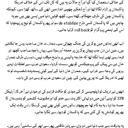
کے خلاف استعمال کیا گیا اور آج حالات یہ ہیں کہ کل تک اس کے خلاف امریکا
پاکستان پر الزام لگاتا تھا اور آج ڈھکے چھپے انداز میں انھی کے ساتھ کھڑا ہے۔ کیونکہ
پاکستان چین کی طرف جھکائو رکھتا ہے۔ کچھ قوتیں دنیا میں ایسی بھی ہیں جو یہ
چاہتی ہیں کہ پاکستان کسی طرح de stablize ہو اور پھر پاکستان کو نہج پر پہنچایا کہ
اس کے ایٹمی پروگرام کو roll back کرلیا جائے۔
اب انھی زمانوں میں یوکرین کی جنگ چھڑتی ہے۔ ہمارے خان صاحب روس جا نکلتے
ہیں۔ عین اس دن جب پیوتن یوکرین پر حملہ آور ہوتا ہے۔ یہاں باجوہ صاحب کچھ اور
فرما رہے تھے ایسا لگتا تھا کہ خارجہ پالیسی پر واضح موقف نہیں۔ دوسری طرف عمران
خان نے سی پیک کے پروجیکٹس کو بھی سست کردیا۔ سعودی عرب سے تعلقات اپنے
رویوں کی وجہ سے خراب کیے۔ عمران خان دنیا کے لیے کوئی پسندیدہ شخصیت تو نہ
تھے نہ امریکا کے، نہ یورپی یونین کے، چین اور سعودی عرب تو رہے دور کی بات۔
انھوں نے ٹریک ٹو ڈپلومیسی کر کے مودی کو طاقت فراہم کی اور مودی نے آخر ِکار آرٹیکل
370 کو اپنے آئین میں دو تہائی اکثریت سے ختم کیا اور مقبوضہ کشمیر کو ہندوستان کا
حصہ بنا دیا ۔ یہ وہ کام تھا جو پچھتر سالوں میں کوئی بھی نہیں کرسکا ۔ اس وقت ایک
بھرپور کوشش یہ کی گئی ہے کہ پاکستان کو دیوار سے لگایا جائے۔
یہ وہ وقت ہے جب دنیا میں دو بڑی سپر پاور طاقتیں پھر سے ابھر کے سامنے آ رہی ہیں۔