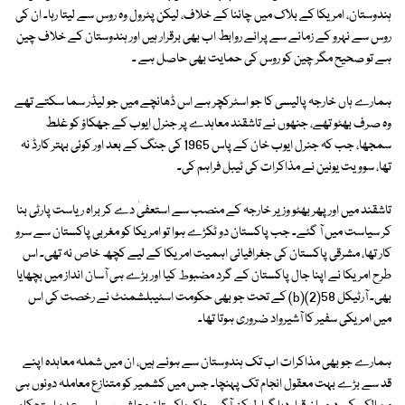
ہندوستان، امریکا کے بلاک میں چائنا کے خلاف، لیکن پٹرول وہ روس سے لیتا رہا۔ ان کی
روس سے نہرو کے زمانے سے پرانے روابط اب بھی برقرار ہیں اور ہندوستان کے خلاف چین
ہے تو صحیح مگر چین کو روس کی حمایت بھی حاصل ہے ۔
ہمارے ہاں خارجہ پالیسی کا جو اسٹرکچر ہے اس ڈھانچے میں جو لیڈر سما سکتے تھے
وہ صرف بھٹو تھے، جنھوں نے تاشقند معاہدے پر جنرل ایوب کے جھکاؤ کو غلط
سمجھا، جب کہ جنرل ایوب خان کے پاس 1965 کی جنگ کے بعد اور کوئی بہتر کارڈ نہ
تھا، سوویت یونین نے مذاکرات کی ٹیبل فراہم کی۔
تاشقند میں اور پھر بھٹو وزیر خارجہ کے منصب سے استعفیٰ دے کر براہ ریاست پارٹی بنا
کر سیاست میں آ گئے۔ جب پاکستان دو ٹکڑے ہوا تو امریکا کو مغربی پاکستان سے سرو
کار تھا، مشرقی پاکستان کی جغرافیائی اہمیت امریکا کے لیے کچھ خاص نہ تھی۔ اس
طرح امریکا نے اپنا جال پاکستان کے گرد مضبوط کیا اور بڑے ہی آسان انداز میں بچھایا
بھی۔ آرٹیکل 58(2)(b) کے تحت جو بھی حکومت اسٹیبلشمنٹ نے رخصت کی اس
میں امریکی سفیر کا آشیرواد ضروری ہوتا تھا۔
ہمارے جو بھی مذاکرات اب تک ہندوستان سے ہوئے ہیں، ان میں شملہ معاہدہ اپنے
قد سے بڑے بہت معقول انجام تک پہنچا۔ جس میں کشمیر کو متنازع معاملہ دونوں ہی