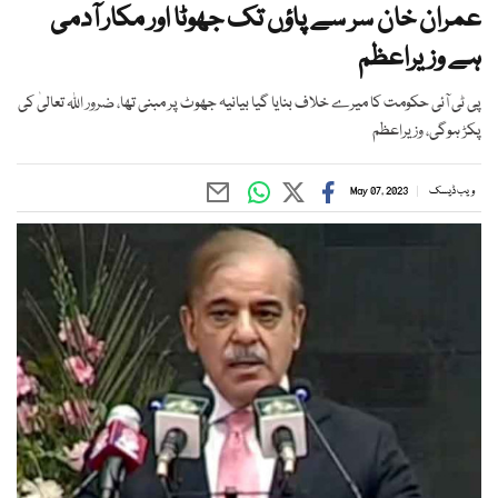
عمران خان سر سے پاؤں تک جھوٹا اور مکار آدمی
ہے وزیراعظم
پی ٹی آئی حکومت کا میرے خلاف بنایا گیا بیانیہ جھوٹ پر مبنی تھا، ضرور اللہ تعالیٰ کی
پکڑ ہوگی، وزیراعظم
ویب ڈیسک
May 07, 2023