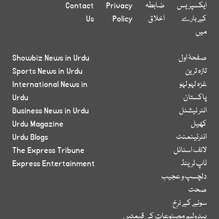
ایکسپریس
ضابطہ
Privacy
Contact
کے بارے
اخلاق
Policy
Us
میں
صفحۂ اول
Showbiz News in Urdu
تازہ ترین
Sports News in Urdu
غزہ لہو لہو
International News in
پاکستان
Urdu
انٹر نیشنل
Business News in Urdu
کھیل
Urdu Magazine
انٹرٹینمنٹ
Urdu Blogs
لائف اسٹائل
The Express Tribune
ٹاپ ٹرینڈ
Express Entertainment
دلچسپ و عجیب
صحت
سونے کے نرخ
پیٹرولیم مصنوعات کی قیمتیں