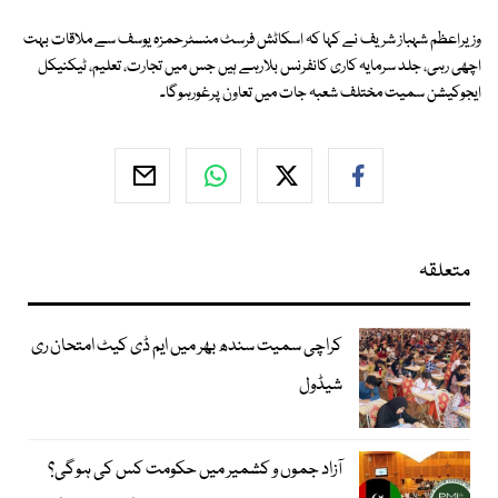
وزیراعظم شہباز شریف نے کہا کہ اسکاٹش فرسٹ منسٹرحمزہ یوسف سے ملاقات بہت
اچھی رہی، جلد سرمایہ کاری کانفرنس بلارہے ہیں جس میں تجارت، تعلیم، ٹیکنیکل
ایجوکیشن سمیت مختلف شعبہ جات میں تعاون پرغورہوگا۔
متعلقہ
کراچی سمیت سندھ بھر میں ایم ڈی کیٹ امتحان ری
شیڈول
آزاد جموں و کشمیر میں حکومت کس کی ہوگی؟