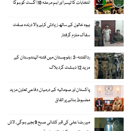
انتخابات کا تیسرا اور اہم مرحلہ 10 اگست کو ہوگا
بیوہ خاتون کے ساتھ زیادتی کرنے والا درندہ صفت
سفاک ملزم گرفتار
ردالفتنہ-3 : بلوچستان میں فتنہ الہندوستان کے
مزید 12 دہشت گرد ہلاک
پاکستان اور صومالیہ کے درمیان دفاعی تعاون مزید
مضبوط بنانے پر اتفاق
میر رضا علی کی قبر کشائی صبح 9 بجے ہوگی، لاش