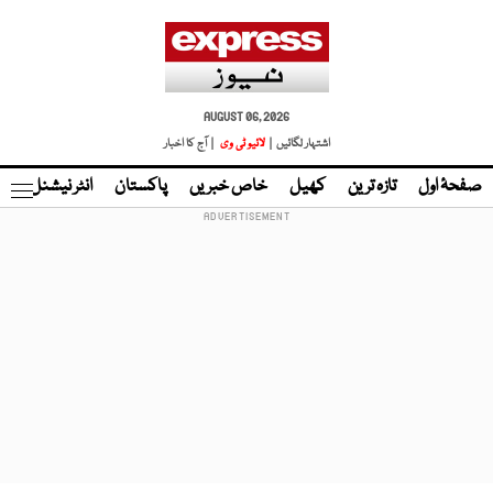
AUGUST 06, 2026
اشتہار لگائیں |
لائیو ٹی وی
| آج کا اخبار
صفحۂ اول
تازہ ترین
کھیل
خاص خبریں
پاکستان
انٹر نیشنل
ٹا