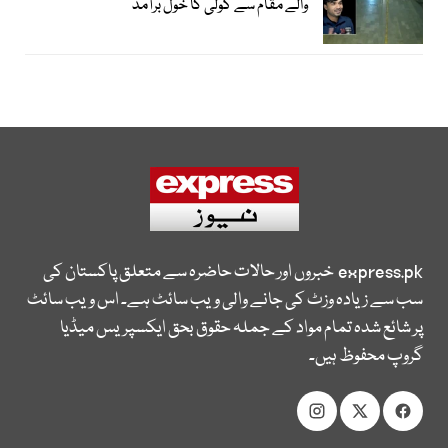
والے مقام سے گولی کا خول برآمد
express.pk
خبروں اور حالات حاضرہ سے متعلق پاکستان کی
سب سے زیادہ وزٹ کی جانے والی ویب سائٹ ہے۔ اس ویب سائٹ
پر شائع شدہ تمام مواد کے جملہ حقوق بحق ایکسپریس میڈیا
گروپ محفوظ ہیں۔