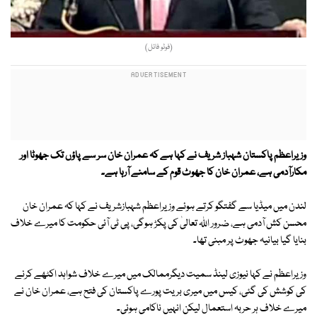
(فوٹو فائل)
وزیراعظم پاکستان شہباز شریف نے کہا ہے کہ عمران خان سر سے پاؤں تک جھوٹا اور
مکارآدمی ہے، عمران خان کا جھوٹ قوم کے سامنے آرہا ہے۔
لندن میں میڈیا سے گفتگو کرتے ہوئے وزیراعظم شہبازشریف نے کہا کہ عمران خان
محسن کش آدمی ہے، ضرور اللہ تعالیٰ کی پکڑ ہوگی، پی ٹی آئی حکومت کا میرے خلاف
بنایا گیا بیانیہ جھوٹ پر مبنی تھا۔
وزیراعظم نے کہا نیوزی لینڈ سمیت دیگرممالک میں میرے خلاف شواہد اکٹھے کرنے
کی کوشش کی گئی، کیس میں میری بریت پورے پاکستان کی فتح ہے، عمران خان نے
میرے خلاف ہر حربہ استعمال لیکن انہیں ناکامی ہوئی۔