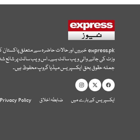
express.pk
خبروں اور حالات حاضرہ سے متعلق پاکستان 
وزٹ کی جانے والی ویب سائٹ ہے۔ اس ویب سائٹ پر شائع شدہ
جملہ حقوق بحق ایکسپریس میڈیا گروپ محفوظ ہیں۔
ایکسپریس کے بارے میں
ضابطہ اخلاق
Privacy Policy