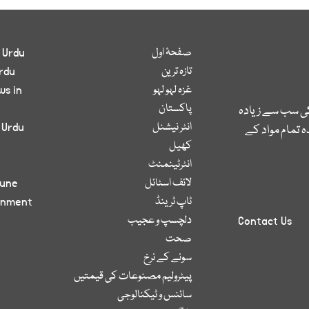
صفحۂ اول
 Urdu
تازہ ترین
rdu
غزہ لہو لہو
ws in
پاکستان
کی سب سے زیادہ
انٹر نیشنل
 Urdu
 تمام مواد کے
کھیل
انٹرٹینمنٹ
لائف اسٹائل
bune
ٹاپ ٹرینڈ
inment
دلچسپ و عجیب
Contact Us
صحت
سونے کے نرخ
پیٹرولیم مصنوعات کی قیمتیں
سائنس و ٹیکنالوجی