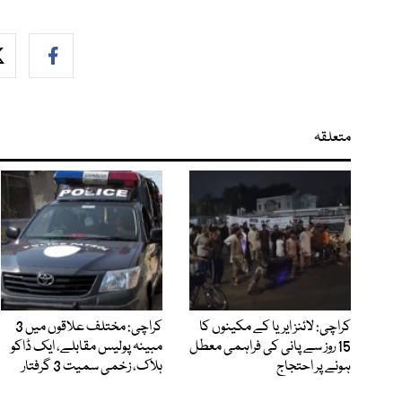
متعلقہ
کراچی: لائنز ایریا کے مکینوں کا
کراچی: مختلف علاقوں میں 3
15 روز سے پانی کی فراہمی معطل
مبینہ پولیس مقابلے، ایک ڈاکو
ہونے پر احتجاج
ہلاک، زخمی سمیت 3 گرفتار