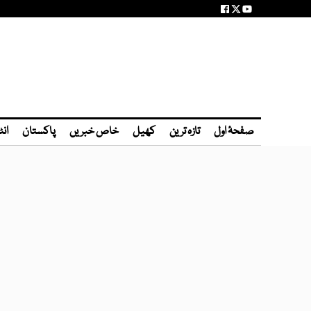
صفحۂ اول
تازہ ترین
کھیل
خاص خبریں
پاکستان
انٹ