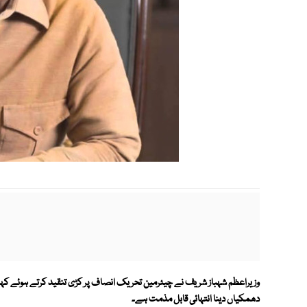
وزیراعظم شہباز شریف نے چیئرمین تحریک انصاف پر کڑی تنقید کرتے ہوئے کہا ہے 
دھمکیاں دینا انتہائی قابل مذمت ہے۔