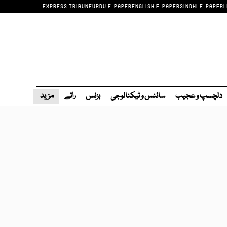
EXPRESS TRIBUNE
URDU E-PAPER
ENGLISH E-PAPER
SINDHI E-PAPER
L
دلچسپ و عجیب
سائنس و ٹیکنالوجی
بزنس
رائے
مزید