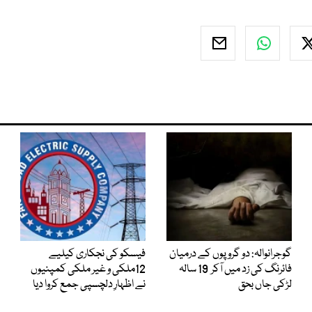
گوجرانوالہ: دو گروپوں کے درمیان
فیسکو کی نجکاری کیلیے
فائرنگ کی زد میں آکر 19 سالہ
12ملکی و غیر ملکی کمپنیوں
لڑکی جاں بحق
نے اظہارِ دلچسپی جمع کروا دیا