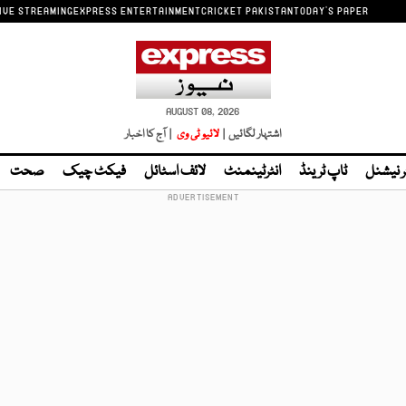
IVE STREAMING
EXPRESS ENTERTAINMENT
CRICKET PAKISTAN
TODAY'S PAPER
AUGUST 08, 2026
اشتہار لگائیں |
لائیو ٹی وی
| آج کا اخبار
ر نیشنل
ٹاپ ٹرینڈ
انٹرٹینمنٹ
لائف اسٹائل
فیکٹ چیک
صحت