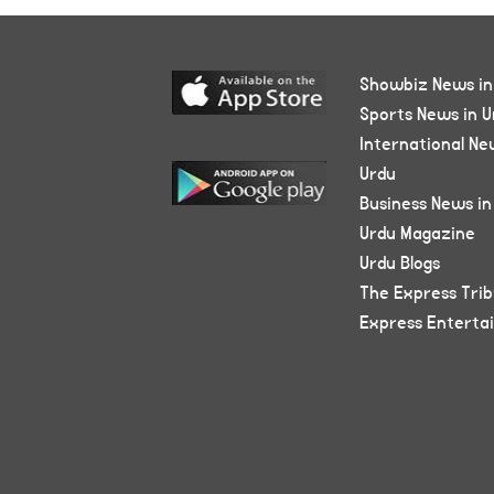
Showbiz News in
Sports News in U
International Ne
Urdu
Business News in
Urdu Magazine
Urdu Blogs
The Express Tri
Express Enterta