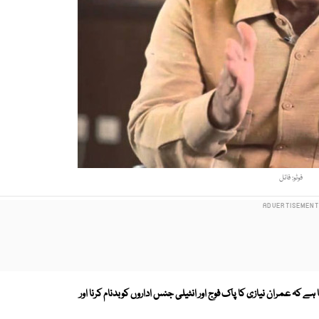
فوٹو: فائل
کہ عمران نیازی کا پاک فوج اور انٹیلی جنس اداروں کوبدنام کرنا اور