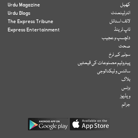
کھیل
Urdu Magazine
انٹرٹینمنٹ
Urdu Blogs
لائف اسٹائل
The Express Tribune
ٹاپ ٹرینڈ
Express Entertainment
دلچسپ و عجیب
صحت
سونے کے نرخ
پیٹرولیم مصنوعات کی قیمتیں
سائنس و ٹیکنالوجی
بلاگ
بزنس
ویڈیوز
جرائم