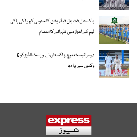
پاکستان فٹ بال فیڈریشن کا جنوبی کوریا کی ہاکی
ٹیم کے اعزاز میں ظہرانے کا اہتمام
دوسرا ٹیسٹ میچ: پاکستان نے ویسٹ انڈیز کو 8
وکٹوں سے ہرا دیا