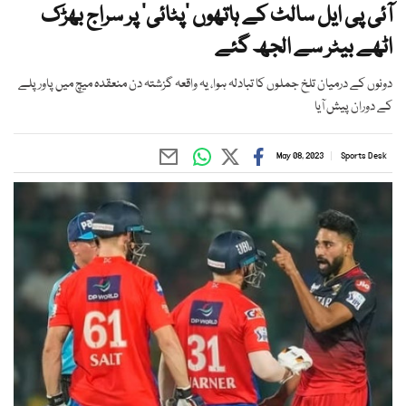
آئی پی ایل سالٹ کے ہاتھوں ’پٹائی‘ پر سراج بھڑک
اٹھے بیٹر سے الجھ گئے
دونوں کے درمیان تلخ جملوں کا تبادلہ ہوا، یہ واقعہ گزشتہ دن منعقدہ میچ میں پاورپلے
کے دوران پیش آیا
May 08, 2023
Sports Desk