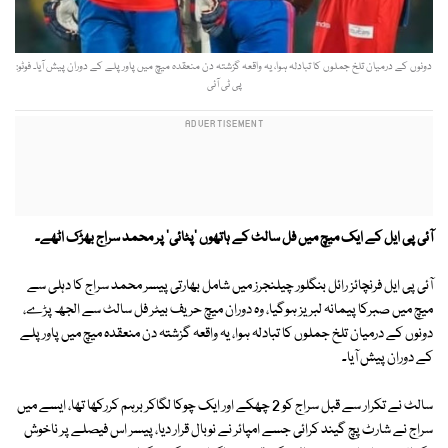
دونوں کے درمیان تلخ جملوں کا تبادلہ ہوا، یہ واقعہ گزشتہ دن منعقدہ میچ میں پاورپلے کے دوران پیش آیا۔ فوٹو:
پی ٹی آئی
آئی پی ایل کے ایک میچ میں فل سالٹ کے ہاتھوں 'پٹائی' پر محمد سراج بھڑک اٹھے۔
آئی پی ایل فرنچائز رائل بنگلور چیلنجرز میں شامل بھارتی پیسر محمد سراج کا دہلی سے
میچ میں صبرکا پیمانہ لبریز ہوگیا، وہ دوران میچ حریف بیٹر فل سالٹ سے الجھ پڑے،
دونوں کے درمیان تلخ جملوں کا تبادلہ ہوا، یہ واقعہ گزشتہ دن منعقدہ میچ میں پاورپلے
کے دوران پیش آیا۔
سالٹ نے تکرار سے قبل سراج کو 2 چھکے اور ایک چوکا لگاکر برہم کررکھا تھا، ایسے میں
سراج نے شارٹ پچ گیند کرائی جسے امپائر نے نوبال قرار دیا، پیسر اس فیصلے پر ناخوش