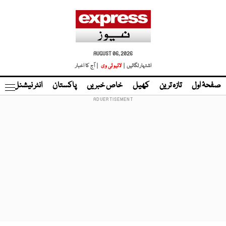
AUGUST 06, 2026
اشتہار لگائیں |
لائیو ٹی وی
| آج کا اخبار
صفحۂ اول
تازہ ترین
کھیل
خاص خبریں
پاکستان
انٹر نیشنل
ٹا