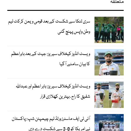
متعلقہ
سری لنکا سے شکست کے بعد قومی ویمن کرکٹ ٹیم
وطن واپس پہنچ گئی
ویسٹ انڈیز کیخلاف سیریز: جیت کے بعد بابراعظم
کا بیان سامنے آگیا
ویسٹ انڈیز کیخلاف سیریز: بابر اعظم اور عبداللہ
شفیق کا راج، بہترین کھلاڑی قرار
آئی ٹی ایف ماسٹرز ورلڈ ٹیم چیمپئن شپ: پاکستان
نے امریکا کو 0-3 سے شکست دے دی