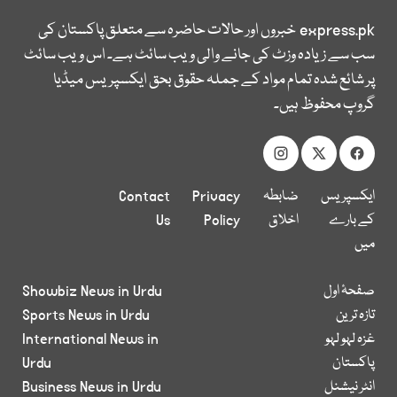
express.pk
خبروں اور حالات حاضرہ سے متعلق پاکستان کی
سب سے زیادہ وزٹ کی جانے والی ویب سائٹ ہے۔ اس ویب سائٹ
پر شائع شدہ تمام مواد کے جملہ حقوق بحق ایکسپریس میڈیا
گروپ محفوظ ہیں۔
ایکسپریس
ضابطہ
Privacy
Contact
کے بارے
اخلاق
Policy
Us
میں
صفحۂ اول
Showbiz News in Urdu
تازہ ترین
Sports News in Urdu
غزہ لہو لہو
International News in
پاکستان
Urdu
انٹر نیشنل
Business News in Urdu