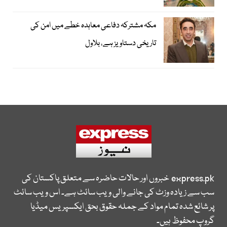
مکہ مشترکہ دفاعی معاہدہ خطے میں امن کی
تاریخی دستاویز ہے، بلاول
express.pk
خبروں اور حالات حاضرہ سے متعلق پاکستان کی
سب سے زیادہ وزٹ کی جانے والی ویب سائٹ ہے۔ اس ویب سائٹ
پر شائع شدہ تمام مواد کے جملہ حقوق بحق ایکسپریس میڈیا
گروپ محفوظ ہیں۔