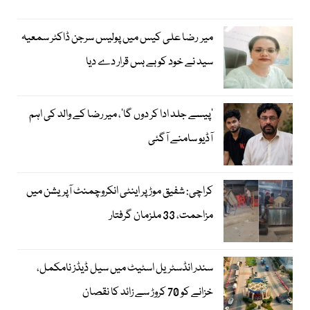
میر رضا علی کیس میں پولیس سرجن ڈاکٹر سمعیہ
سید نے خود کو بے بس قرار دے دیا
’پیسے جلد ادا کر دوں گا‘، میر رضا کے والد کی اہم
آڈیو سامنے آگئی
کراچی: شفیق موڑ پر اینٹی انکروچمنٹ آپریشن میں
مزاحمت، 33 ملزمان گرفتار
سندر انڈسٹریل اسٹیٹ میں سیل ڈیڈز نامکمل،
خزانے کو 70 کروڑ سے زائد کا نقصان