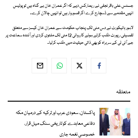
جسٹس علی باقر نجفی نے ریمارکس دیے کہ اگر عمران خان بے گناہ ہیں تو پولیس
انہیں مقدمے سے ڈسچارج کرے اگر قصوروار ہیں تو انہیں چالان کرے۔
لاہور ہائیکورٹ نے دس مئی تک پنجاب حکومت سے عمران خان کیسز سے متعلق
تفصیلی رپورٹ طلب کرتے ہوئے کارروائی 12 مئی تک ملتوی کردی اور آئندہ سماعت پر
جے آئی ٹی کے سربراہ کو بھی ذاتی حیثیت میں طلب کرلیا۔
متعلقہ
پاکستان، سعودی عرب اور ترکیہ کے درمیان مکہ
دفاعی معاہدے کو تاریخی سنگ میل قرار،
خصوصی نغمہ جاری