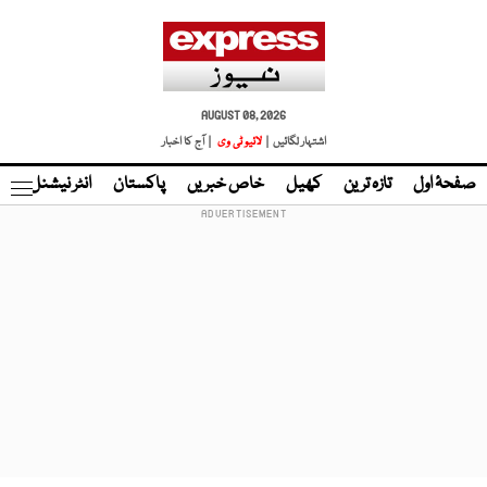
AUGUST 08, 2026
اشتہار لگائیں |
لائیو ٹی وی
| آج کا اخبار
صفحۂ اول
تازہ ترین
کھیل
خاص خبریں
پاکستان
انٹر نیشنل
ٹا