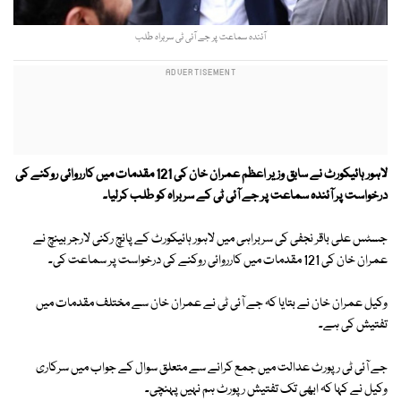
آئندہ سماعت پر جے آئی ٹی سربراہ طلب
لاہور ہائیکورٹ نے سابق وزیر اعظم عمران خان کی 121 مقدمات میں کارروائی روکنے کی
درخواست پر آئندہ سماعت پر جے آئی ٹی کے سربراہ کو طلب کرلیا۔
جسٹس علی باقر نجفی کی سربراہی میں لاہور ہائیکورٹ کے پانچ رکنی لارجر بینچ نے
عمران خان کی 121 مقدمات میں کارروائی روکنے کی درخواست پر سماعت کی۔
وکیل عمران خان نے بتایا کہ جے آئی ٹی نے عمران خان سے مختلف مقدمات میں
تفتیش کی ہے۔
جے آئی ٹی رپورٹ عدالت میں جمع کرانے سے متعلق سوال کے جواب میں سرکاری
وکیل نے کہا کہ ابھی تک تفتیش رپورٹ ہم نہیں پہنچی۔