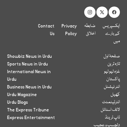
ایکسپریس
ضابطہ
Privacy
Contact
کے بارے
اخلاق
Policy
Us
میں
صفحۂ اول
Showbiz News in Urdu
تازہ ترین
Sports News in Urdu
غزہ لہو لہو
International News in
پاکستان
Urdu
انٹر نیشنل
Business News in Urdu
کھیل
Urdu Magazine
انٹرٹینمنٹ
Urdu Blogs
لائف اسٹائل
The Express Tribune
ٹاپ ٹرینڈ
Express Entertainment
دلچسپ و عجیب