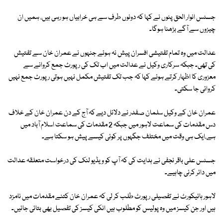
جسٹس انوار الحق پنوں نے کہا کہ دونوں طرف سے ہی خرابیاں ہو رہی ہیں، ہمیں ان
چیزوں سے آگے بڑھنا ہوگا۔
عدالت میں وہ تمام تفتیشی افسران پیش نہ ہوئے جنہوں نے عمران خان سے تفتیش
کی تھی۔ جبکہ سرکاری وکیل نے عدالت میں اب تک کی رپورٹ جمع کروانے سے
معزوری کا اظہار کرتے ہوئے کہا کہ جب تک تفتیش مکمل نہیں ہوتی رپورٹ جمع نہیں
کروائی جا سکتی۔
عمران خان کے وکیل سلمان صفدر نے دلائل دیے کہ آج کے دن عمران خان کے خلاف
دس مقدمات کی سماعت لاہور میں جبکہ 2 مقدمات کی سماعت اسلام آباد میں
ہے،ایک ہی وقت میں مختلف جگہوں پر کوئی کیسے پیش ہو سکتا ہے۔
جسٹس علی باقر نجفی نے ہدایت کی کہ آپ کو ویڈیو لنک کی درخواست متعلقہ عدالت
میں دائر کرنی چاہیے۔
لاہور ہائیکورٹ نے تفصیلی رپورٹ طلب کر لی کہ عمران خان کتنے مقدمات میں نامزد
ہیں اور جن کیسز میں وہ پولیس کو مطلوب ہیں انکی کیسز کی تفصیل بھی بتائی جائیں۔