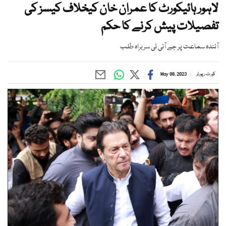
لاہور ہائیکورٹ کا عمران خان کیخلاف کیسز کی
تفصیلات پیش کرنے کا حکم
آئندہ سماعت پر جے آئی ٹی سربراہ طلب
کورٹ رپورٹر
May 08, 2023