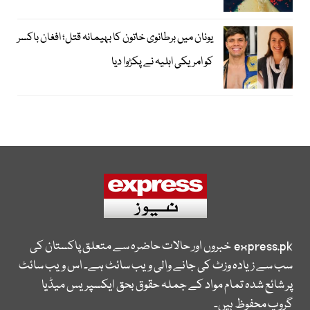
یونان میں برطانوی خاتون کا بہیمانہ قتل؛ افغان باکسر
کو امریکی اہلیہ نے پکڑوا دیا
express.pk
خبروں اور حالات حاضرہ سے متعلق پاکستان کی
سب سے زیادہ وزٹ کی جانے والی ویب سائٹ ہے۔ اس ویب سائٹ
پر شائع شدہ تمام مواد کے جملہ حقوق بحق ایکسپریس میڈیا
گروپ محفوظ ہیں۔