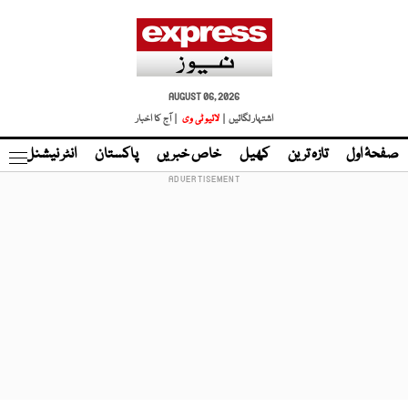
AUGUST 06, 2026
اشتہار لگائیں |
لائیو ٹی وی
| آج کا اخبار
صفحۂ اول
تازہ ترین
کھیل
خاص خبریں
پاکستان
انٹر نیشنل
ٹا