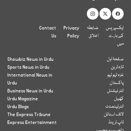
ایکسپریس
ضابطہ
Privacy
Contact
کے بارے
اخلاق
Policy
Us
میں
صفحۂ اول
Showbiz News in Urdu
تازہ ترین
Sports News in Urdu
غزہ لہو لہو
International News in
پاکستان
Urdu
انٹر نیشنل
Business News in Urdu
کھیل
Urdu Magazine
انٹرٹینمنٹ
Urdu Blogs
لائف اسٹائل
The Express Tribune
ٹاپ ٹرینڈ
Express Entertainment
دلچسپ و عجیب