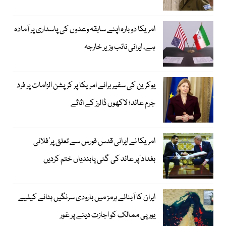
امریکا دوبارہ اپنے سابقہ وعدوں کی پاسداری پر آمادہ
ہے، ایرانی نائب وزیر خارجہ
یوکرین کی سفیر برائے امریکا پر کرپشن الزامات پر فرد
جرم عائد؛ لاکھوں ڈالرز کے اثاثے
امریکا نے ایرانی قدس فورس سے تعلق پر’فلائی
بغداد‘پر عائد کی گئی پابندیاں ختم کردیں
ایران کا آبنائے ہرمز میں بارودی سرنگیں ہٹانے کیلیے
یورپی ممالک کو اجازت دینے پر غور