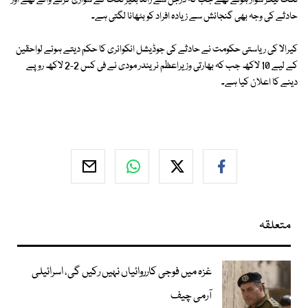
ٹکٹ لیکر سوار ہوئے تھے جب کہ درجن سے زائد بغیر ٹکٹ کے سواری کرنے والے تھے اور
حادثے کی وجہ بھی گنجائش سے زیادہ افراد کو بٹھانا لگتی ہے۔
کیرالا کی ریاستی حکومت نے حادثے کی جوڈیشل انکوائری کا حکم دیتے ہوئے لواحقین
کے لیے 10 لاکھ جب کہ بھارتی وزیراعظم نریندر مودی نے فی کس 2-2 لاکھ روپے
دینے کا اعلان کیا ہے۔
متعلقہ
غزہ میں فوجی کارروائیاں نہیں رکیں گی، اسرائیلی
آرمی چیف