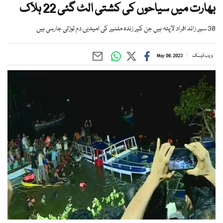
بھارت میں سیاحوں کی کشتی الٹ گئی 22 ہلاک
30 سے زائد افراد لاپتہ ہیں جن کے زندہ ملنے کی امیدیں دم توڑتی جارہی ہیں
ویب ڈیسک
May 08, 2023