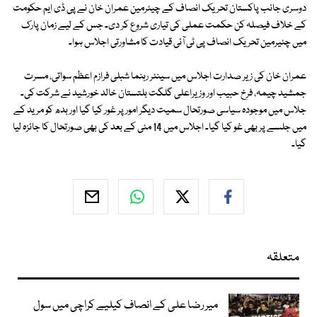
دوسری جانب پاکستان تحریک انصاف کے چیئرمین عمران خان نے پی ڈی ایم حکومت
کے خلاف فیصلہ کن حکمت عملی کی تیاری شروع کر دی۔ جس کے لیے زمان پارک
میں چئیرمین تحریک انصاف پی ٹی آئی قیادت کا مشاورتی اجلاس ہوا۔
عمران خان کی زیر صدارت اجلاس میں سینئر رہنما شبلی فرازم اعظم سواتی، مسرت
جمشید چیمہ، فرخ حبیب اور وزیراعلی گلگت بلتستان خالد خورشید نے شرکت کی۔
جلاس میں موجودہ سیاسی صورتحال سمیت دیگر امور پر غور کیا گیا اور بدھ کو مرید کے
میں جلسے پر بھی غو کیا گیا۔ اجلاس میں 14 مئی کے بعد کی بھی صورتحال کا جائزہ لیا
گیا۔
متعلقہ
میر رضا علی کے انصاف کیلیے کراچی میں سول