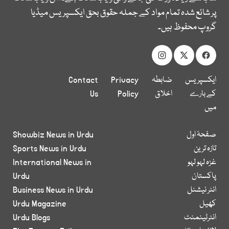
پر شائع شدہ تمام مواد کے جملہ حقوق بحق ایکسپریس میڈیا
گروپ محفوظ ہیں۔
ایکسپریس
ضابطہ
Privacy
Contact
کے بارے
اخلاق
Policy
Us
میں
صفحۂ اول
Showbiz News in Urdu
تازہ ترین
Sports News in Urdu
غزہ لہو لہو
International News in
پاکستان
Urdu
انٹر نیشنل
Business News in Urdu
کھیل
Urdu Magazine
انٹرٹینمنٹ
Urdu Blogs