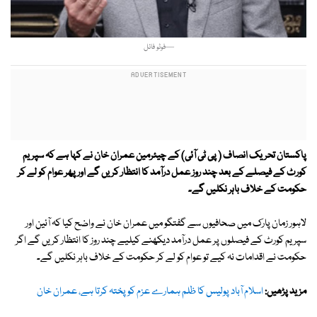
—فوٹو فائل
پاکستان تحریک انصاف ( پی ٹی آئی) کے چیئرمین عمران خان نے کہا ہے کہ سپریم
کورٹ کے فیصلے کے بعد چند روز عمل درآمد کا انتظار کریں گے اور پھر عوام کو لے کر
حکومت کے خلاف باہر نکلیں گے۔
لاہور زمان پارک میں صحافیوں سے گفتگو میں عمران خان نے واضح کیا کہ آئین اور
سپریم کورٹ کے فیصلوں پر عمل درآمد دیکھنے کیلیے چند روز کا انتظار کریں گے اگر
حکومت نے اقدامات نہ کیے تو عوام کو لے کر حکومت کے خلاف باہر نکلیں گے۔
مزید پڑھیں:
اسلام آباد پولیس کا ظلم ہمارے عزم کو پختہ کرتا ہے، عمران خان