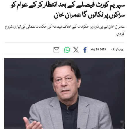
سپریم کورٹ فیصلے کے بعد انتظار کر کے عوام کو
سڑکوں پر نکالوں گا عمران خان
عمران خان نے پی ڈی ایم حکومت کے خلاف فیصلہ کن حکمت عملی کی تیاری شروع
کر دی
ویب ڈیسک
May 08, 2023