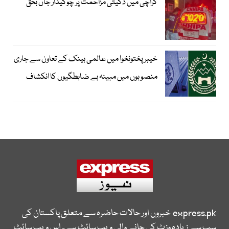
کراچی میں ڈکیتی مزاحمت پر چوکیدار جاں بحق
خیبرپختونخوا میں عالمی بینک کے تعاون سے جاری
منصوبوں میں مبینہ بے ضابطگیوں کا انکشاف
express.pk
خبروں اور حالات حاضرہ سے متعلق پاکستان کی
سب سے زیادہ وزٹ کی جانے والی ویب سائٹ ہے۔ اس ویب سائٹ