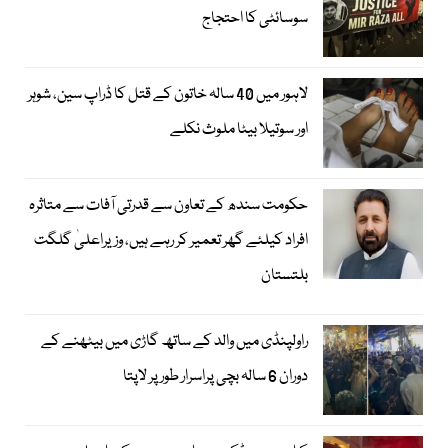
سوسائٹی کا احتجاج
لاہور میں 40 سالہ خاتون کے قتل کا ڈراپ سین، شوہر
اور سوتیلا بیٹا ملوث نکلے
حکومت سندھ کے تعاون سے قدرتی آفات سے متاثرہ
افراد کیلئے گھر تعمیر کر رہے ہیں، وزیراعلیٰ گلگت
بلتستان
راولپنڈی میں والد کے ساتھ گاڑی میں بیٹھنے کے
دوران 6 سالہ بچی پراسرار طور پر لاپتا