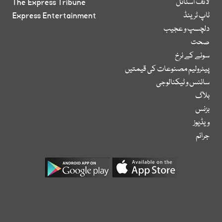
لائف اسٹائل
The Express Tribune
ٹاپ ٹرینڈ
Express Entertainment
دلچسپ و عجیب
صحت
سونے کے نرخ
پیٹرولیم مصنوعات کی قیمتیں
سائنس و ٹیکنالوجی
بلاگ
بزنس
ویڈیوز
جرائم