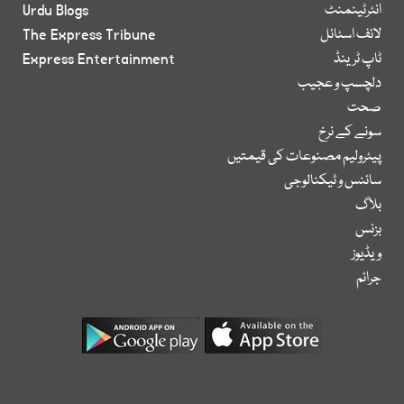
انٹرٹینمنٹ
Urdu Blogs
لائف اسٹائل
The Express Tribune
ٹاپ ٹرینڈ
Express Entertainment
دلچسپ و عجیب
صحت
سونے کے نرخ
پیٹرولیم مصنوعات کی قیمتیں
سائنس و ٹیکنالوجی
بلاگ
بزنس
ویڈیوز
جرائم