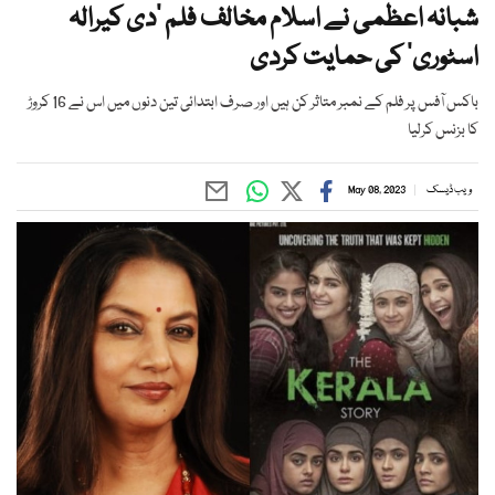
شبانہ اعظمی نے اسلام مخالف فلم ’دی کیرالہ
اسٹوری‘ کی حمایت کردی
باکس آفس پر فلم کے نمبر متاثر کن ہیں اور صرف ابتدائی تین دنوں میں اس نے 16 کروڑ
کا بزنس کرلیا
ویب ڈیسک
May 08, 2023