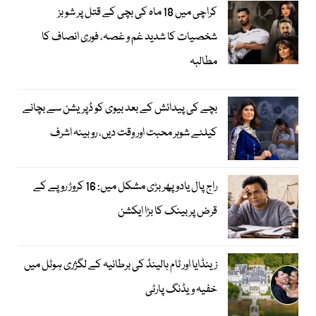
کراچی میں 18 ماہ کی بچی کے قتل پر شوبز
شخصیات کا شدید غم و غصہ، فوری انصاف کا
مطالبہ
بچے کی پیدائش کے بعد بیوی کو ڈپریشن سے بچانے
کیلئے شوہر محبت اور وقت دیں، روبینہ اشرف
راج پال یادو پھر بڑی مشکل میں: 16 کروڑ روپے کے
قرض پر بینک کا بڑا ایکشن
زینڈایا اور ٹام ہالینڈ کی برطانیہ کے لگژری ہوٹل میں
خفیہ ویڈنگ پارٹی