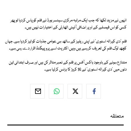
انہوں نے مزید لکھا کہ جب ایک مرتبہ مرکزی سینسر بورڈ نے فلم کو پاس کردیا تو پھر
کسی کو اس فیصلے کے اوپر اضافی آئینی اتھارٹی کے اختیارات نہیں ہیں۔
فلم 'دی کیرالہ اسٹوری' نے اپنی ریلیز کے ساتھ ہی عوامی جذبات کو تیز کردیا ہے، جہاں
کچھ لوگ فلم کی تعریف کررہے ہیں وہیں اکثریت اسے پروپیگنڈا قرار دے رہی ہے۔
متنازع ہونے کے باوجود باکس آفس پر فلم کے نمبر متاثر کن ہیں اور صرف ابتدائی تین
دنوں میں 'دی کیرالہ اسٹوری' نے 16 کروڑ کا بزنس کرلیا ہے۔
متعلقہ