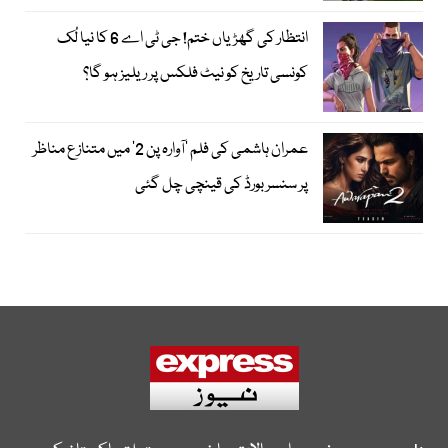
انتظار کی گھڑیاں ختم! جی ٹی اے 6 کا نیا لُک
کونسی تاریخ کو نیٹ فلکس پر ریلیز ہو گا؟
عمران ہاشمی کی فلم ’آوارہ پن 2‘ میں متنازع مناظر
پر سنسر بورڈ کی قینچی چل گئی