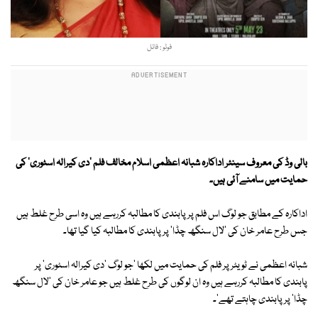
فوٹو : فائل
بالی وڈ کی معروف سینئر اداکارہ شبانہ اعظمی اسلام مخالف فلم 'دی کیرالہ اسٹوری' کی
حمایت میں سامنے آئی ہیں۔
اداکارہ کے مطابق جو لوگ اس فلم پر پابندی کا مطالبہ کررہے ہیں وہ اسی طرح غلط ہیں
جس طرح عامر خان کی 'لال سنگھ چڈا' پر پابندی کا مطالبہ کیا گیا تھا۔
شبانہ اعظمی نے ٹویٹر پر فلم کی حمایت میں لکھا 'جو لوگ 'دی کیرالہ اسٹوری' پر
پابندی کا مطالبہ کررہے ہیں وہ ان لوگوں کی طرح غلط ہیں جو عامر خان کی 'لال سنگھ
چڈا' پر پابندی چاہتے تھے'۔