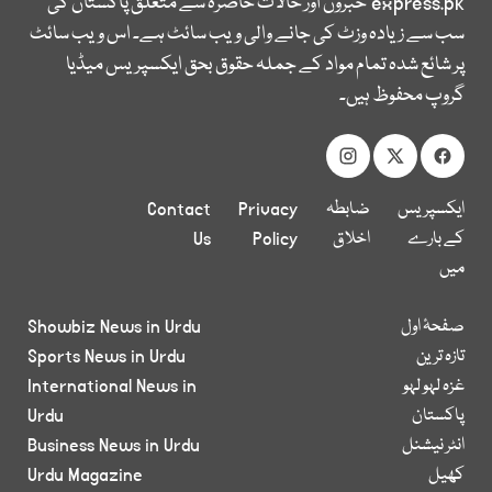
express.pk
خبروں اور حالات حاضرہ سے متعلق پاکستان کی
سب سے زیادہ وزٹ کی جانے والی ویب سائٹ ہے۔ اس ویب سائٹ
پر شائع شدہ تمام مواد کے جملہ حقوق بحق ایکسپریس میڈیا
گروپ محفوظ ہیں۔
ایکسپریس
ضابطہ
Privacy
Contact
کے بارے
اخلاق
Policy
Us
میں
صفحۂ اول
Showbiz News in Urdu
تازہ ترین
Sports News in Urdu
غزہ لہو لہو
International News in
پاکستان
Urdu
انٹر نیشنل
Business News in Urdu
کھیل
Urdu Magazine