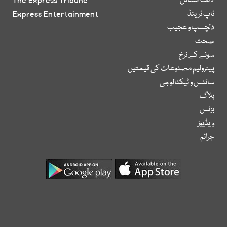
لائف اسٹائل
The Express Tribune
ٹاپ ٹرینڈ
Express Entertainment
دلچسپ و عجیب
صحت
سونے کے نرخ
پیٹرولیم مصنوعات کی قیمتیں
سائنس و ٹیکنالوجی
بلاگ
بزنس
ویڈیوز
جرائم