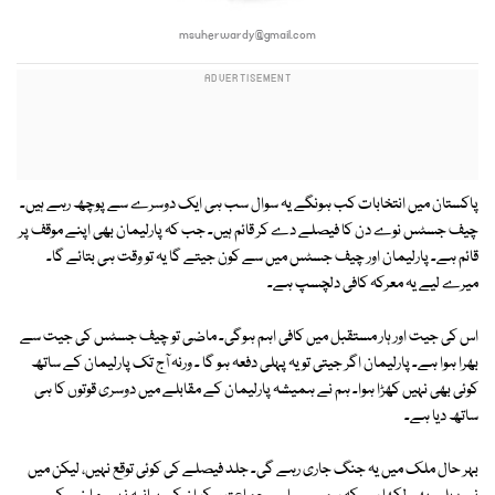
msuherwardy@gmail.com
پاکستان میں انتخابات کب ہونگے یہ سوال سب ہی ایک دوسرے سے پوچھ رہے ہیں۔
چیف جسٹس نوے دن کا فیصلے دے کر قائم ہیں۔ جب کہ پارلیمان بھی اپنے موقف پر
قائم ہے۔ پارلیمان اور چیف جسٹس میں سے کون جیتے گا یہ تو وقت ہی بتائے گا۔
میرے لیے یہ معرکہ کافی دلچسپ ہے۔
اس کی جیت اور ہار مستقبل میں کافی اہم ہوگی۔ ماضی تو چیف جسٹس کی جیت سے
بھرا ہوا ہے۔ پارلیمان اگر جیتی تو یہ پہلی دفعہ ہو گا ۔ ورنہ آج تک پارلیمان کے ساتھ
کوئی بھی نہیں کھڑا ہوا۔ ہم نے ہمیشہ پارلیمان کے مقابلے میں دوسری قوتوں کا ہی
ساتھ دیا ہے۔
بہر حال ملک میں یہ جنگ جاری رہے گی۔ جلد فیصلے کی کوئی توقع نہیں، لیکن میں