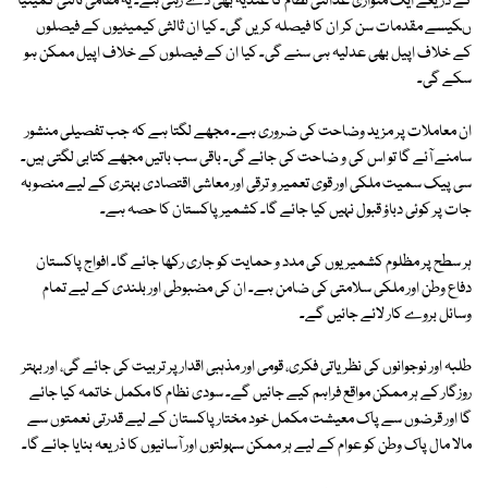
کے ذریعے ایک متوازی عدالتی نظام کا عندیہ بھی دے رہی ہے۔ یہ مقامی ثالثی کمیٹیا
ںکیسے مقدمات سن کر ان کا فیصلہ کریں گی۔ کیا ان ثالثی کیمیٹیوں کے فیصلوں
کے خلاف اپیل بھی عدلیہ ہی سنے گی۔ کیا ان کے فیصلوں کے خلاف اپیل ممکن ہو
سکے گی۔
ان معاملات پر مزید وضاحت کی ضروری ہے۔ مجھے لگتا ہے کہ جب تفصیلی منشور
سامنے آئے گا تو اس کی و ضاحت کی جائے گی۔ باقی سب باتیں مجھے کتابی لگتی ہیں۔
سی پیک سمیت ملکی اور قوی تعمیر و ترقی اور معاشی اقتصادی بہتری کے لیے منصوبہ
جات پر کوئی دباؤ قبول نہیں کیا جائے گا۔ کشمیر پاکستان کا حصہ ہے۔
ہر سطح پر مظلوم کشمیریوں کی مدد و حمایت کو جاری رکھا جائے گا۔ افواج پاکستان
دفاع وطن اور ملکی سلامتی کی ضامن ہے۔ ان کی مضبوطی اور بلندی کے لیے تمام
وسائل بروے کار لائے جائیں گے۔
طلبہ اور نوجوانوں کی نظریاتی فکری، قومی اور مذہبی اقدار پر تربیت کی جائے گی، اور بہتر
روزگار کے ہر ممکن مواقع فراہم کیے جائیں گے۔ سودی نظام کا مکمل خاتمہ کیا جائے
گا اور قرضوں سے پاک معیشت مکمل خود مختار پاکستان کے لیے قدرتی نعمتوں سے
مالا مال پاک وطن کو عوام کے لیے ہر ممکن سہولتوں اور آسانیوں کا ذریعہ بنایا جائے گا۔