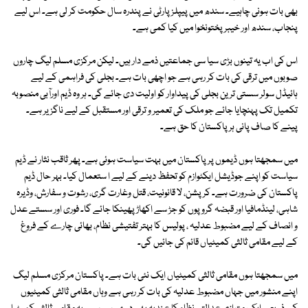
بھی بات ہونی چاہیے۔ سندھ میں پیپلزپارٹی نے پندرہ سال حکومت کر لی ہے۔ اس لیے
پنجاب، سندھ اور خیبر پختونخوا میں کیا کمی ہے۔
اس کی اب یہ تینوں بڑی سیا سی جماعتیں ذمے دار ہیں۔ لیکن مرکزی مسلم لیگ چاروں
صوبوں میں ترقی کی بات کر رہی ہے جو اچھی بات ہے۔ بجلی کی فراہمی کے لیے
ہائیڈل سولر سستی ترین بجلی کی پیداوار کو اولیت دی جائے گی۔ ہر وہ ڈیم اورآبی منصوبہ
تکمیل تک پہنچایا جائے جو ملک کی تعمیر و ترقی اور مستقبل کے لیے ناگزیر ہے۔
پینے کا صاف پانی ہر پاکستان کا حق ہے۔
میں سمجھتا ہوں ڈیموں پر پاکستان میں بہت سیاست ہوئی ہے۔ پھر ثاقب نثار نے ڈیم
سیاست کو اپنے جوڈیشل ایکٹوازم کو تحفظ دینے کے لیے ا ستعمال کیا۔ بہر حال ڈیم
پاکستان کی ضرورت ہے۔ کرپشن، لا قانونیت، قتل وغارت گری، رشوت و سفارش، وڈیرہ
شاہی، لینڈمافیا اور قبضہ گروپوں کو جڑ سے اکھاڑ پھینکا جائے گا۔ فوری اور سستے عدل
و انصاف کے لیے مضبوط عدلیہ ، پولیس کا بہتر تفتیشی نظام، بھائی چارے کے فروغ
کے لیے مقامی ثالثی کمیٹیاں قائم کی جائیں گی۔
میں سمجھتا ہوں مقامی ثالثی کمیٹیاں ایک نئی بات ہے۔ پاکستان مرکزی مسلم لیگ
اپنے منشور میں جہاں مضبوط عدلیہ کی بات کر رہی ہے وہاں مقامی ثالثی کمیٹیوں