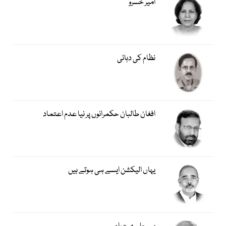
امیر خسروؒ
نظام کی دہائی
افغان طالبان حکمرانوں پر نیا عدم اعتماد
یہاں الیکشن ایسے ہی ہوتے ہیں