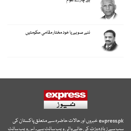
بے چارے عوام
نئے صوبے یا خود مختار مقامی حکومتیں
express.pk
خبروں اور حالات حاضرہ سے متعلق پاکستان کی
سب سے زیادہ وزٹ کی جانے والی ویب سائٹ ہے۔ اس ویب سائٹ