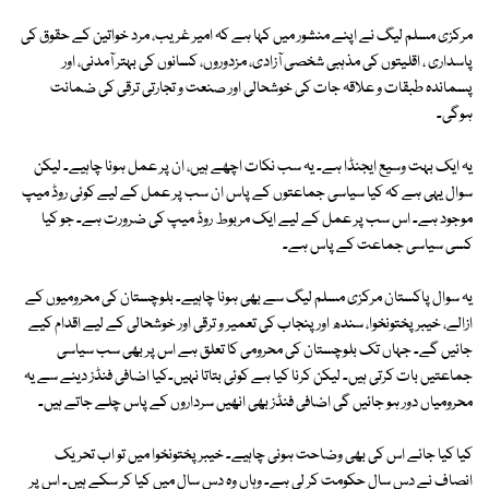
مرکزی مسلم لیگ نے اپنے منشور میں کہا ہے کہ امیر غریب، مرد خواتین کے حقوق کی
پاسداری ، اقلیتوں کی مذہبی شخصی آزادی، مزدوروں، کسانوں کی بہتر آمدنی، اور
پسماندہ طبقات و علاقہ جات کی خوشحالی اور صنعت و تجارتی ترقی کی ضمانت
ہوگی۔
یہ ایک بہت وسیع ایجنڈا ہے۔ یہ سب نکات اچھے ہیں، ان پر عمل ہونا چاہیے۔ لیکن
سوال یہی ہے کہ کیا سیاسی جماعتوں کے پاس ان سب پر عمل کے لیے کوئی روڈ میپ
موجود ہے۔ اس سب پر عمل کے لیے ایک مربوط روڈ میپ کی ضرورت ہے۔ جو کیا
کسی سیاسی جماعت کے پاس ہے۔
یہ سوال پاکستان مرکزی مسلم لیگ سے بھی ہونا چاہیے۔ بلوچستان کی محرومیوں کے
ازالے، خیبر پختونخوا، سندھ اور پنجاب کی تعمیر و ترقی اور خوشحالی کے لیے اقدام کیے
جائیں گے۔ جہاں تک بلوچستان کی محرومی کا تعلق ہے اس پر بھی سب سیاسی
جماعتیں بات کرتی ہیں۔ لیکن کرنا کیا ہے کوئی بتاتا نہیں۔کیا اضافی فنڈز دینے سے یہ
محرومیاں دور ہو جائیں گی اضافی فنڈز بھی انھیں سرداروں کے پاس چلے جاتے ہیں۔
کیا کیا جائے اس کی بھی وضاحت ہونی چاہیے۔ خیبر پختونخوا میں تو اب تحریک
انصاف نے دس سال حکومت کر لی ہے۔ وہاں وہ دس سال میں کیا کر سکے ہیں۔ اس پر