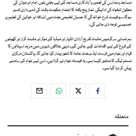
مساجد و مدارس کی تعمیر و آبادکاری مساجد کے لیے بجلی بلوں، امام اور موذن کی
معقول تنخواہ کی ادائیگی، نماز پنج وقتہ کا اہتمام حکومت وقت کی ذمے داری تصور
ہوگا۔ سو فیصد شرح خو اندگی کا حصول تعلیمی بجٹ میں اضافہ اور خواتین کی تعلیم پر
خصوصی توجہ دی جائے گی۔
ہم نصابی سرگرمیوں مثبت تفریح آزادی اظہار اور میڈیا کے موثر اور مثبت کرار اور کھیلوں
کے فروغ کے لیے اقدامات کیے جائیں گے۔ دیہی علاقوں شہروں میں مزید اسپتالوں کا
قیام اور عوام میں فرسٹ ایڈ صحت عامہ کا شعور بیدار کیا جائے گا۔ پاکستان مرکزی
مسلم لیگ کا منشور کیسا ہے۔ یہ فیصلہ عوام نے کرنا ہیں۔ اسی لیے عوام کے سامنے
پیش کر دیا گیا ہے۔
متعلقہ