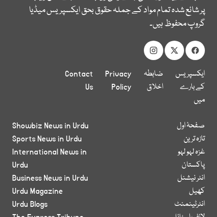
پر شائع شدہ تمام مواد کے جملہ حقوق بحق ایکسپریس میڈیا
گروپ محفوظ ہیں۔
ایکسپریس
ضابطہ
Privacy
Contact
کے بارے
اخلاق
Policy
Us
میں
صفحۂ اول
Showbiz News in Urdu
تازہ ترین
Sports News in Urdu
غزہ لہو لہو
International News in
پاکستان
Urdu
انٹر نیشنل
Business News in Urdu
کھیل
Urdu Magazine
انٹرٹینمنٹ
Urdu Blogs