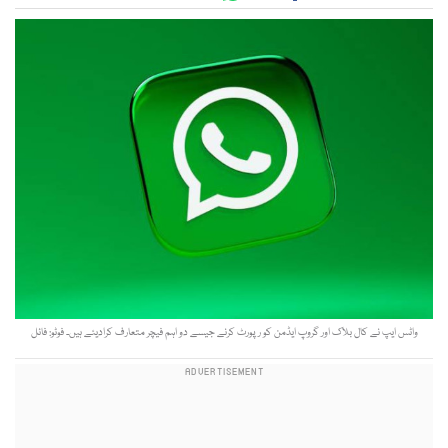
واٹس ایپ نے کال بلاک اور گروپ ایڈمن کو رپورٹ کرنے جیسے دو اہم فیچر متعارف کرادیئے ہیں۔ فوٹو: فائل