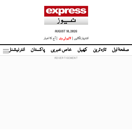
AUGUST 10, 2026
اشتہار لگائیں |
لائیو ٹی وی
| آج کا اخبار
صفحۂ اول
تازہ ترین
کھیل
خاص خبریں
پاکستان
انٹر نیشنل
ٹا