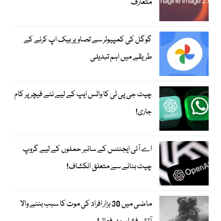
متعارف
گوگل کی کمپیوٹر سے تصاویر بیک اپ کرنے کے
طریقے میں اہم تبدیلی
چیٹ جی پی ٹی کا واٹس ایپ کے لیے نئے فیچر پر کام
جاری!
اے آئی ایجنٹس کے سائبر حملوں کے لیے گروپ
چیٹ بنانے سے متعلق انکشاف!
ماضی میں 30 ہزار افراد کی موت کا سبب بننے والا