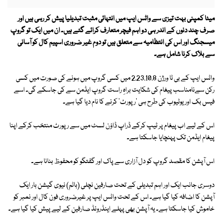
میٹا کمپنی بہت تیزی سے واٹس ایپ میں انتہائی مثبت تبدیلیا پیش کر رہی ہیں اور
صرف چند دنوں کے اندر ہی دو اہم فیچر متعارف کرائے گئے ہیں۔ ان میں ایک تو گروپ
میسجنگ اور اس کی انتظامیہ سے متعلق ہیں تو دوم غیر ضروری اسپیم کال کو آسانی
سے بلاک کرنا شامل ہے۔
واٹس ایپ کے بی ٹا ورژن 2.23.10.8 میں کسی گروپ میں ہونے کی صورت میں کسی
رکن سےنامناسب پیغام کی شکایت براہِ راست گروپ ایڈمن سے کی جاسکے گی۔ اسے
فیس بک اور یوٹیوب کی طرح ہی 'رپورٹ' کرنے کا نام دیا گیا ہے۔
اس کے لیے اب پیغام پر ٹیپ کرکے ڈراپ ڈاؤن لسٹ میں سے رپورٹ منتخب کرکے اپنا
پیغام ایڈمن تک پہنچایا جاسکتا ہے۔
اس آپشن کا مقصد گروپ کو دل آزاری سے پاک اور گفتگو کو محفوظ بنانا ہے۔
دوسری جانب ایک اور اہم تبدیلی کے تحت صارفین نچلی (باٹم) نیوی گیشن بار ایک
آپشن کا اضافہ کیا گیا ہے۔ اس کے تحت واٹس ایپ پر غیرضروری فون کال اور نمبر کو
خاموش کیا جاسکتا ہے۔ یہ آپشن بھی پہلے اینڈروئڈ صارفین کے لیے پیش کیا گیا ہے۔