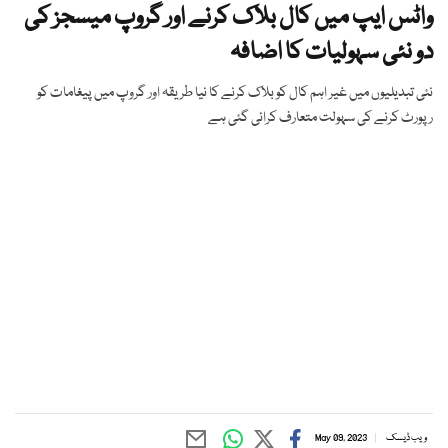
واٹس ایپ میں کال بلاک کرنے اور گروپ میسجز کی
دو نئی سہولیات کا اضافہ
نئی تبدیلیوں میں غیر اہم کال کو بلاک کرنے کا نیا طریقہ اور گروپ میں پیغامات کو
رپورٹ کرنے کی سہولت متعارف کرائی گئی ہے
ویب ڈیسک
May 09, 2023