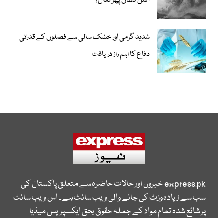
آتش فشاں پھر فعال!
شدید گرمی اور خشک سالی سے فصلوں کے قدرتی
دفاع کا اہم راز دریافت
express.pk
خبروں اور حالات حاضرہ سے متعلق پاکستان کی
سب سے زیادہ وزٹ کی جانے والی ویب سائٹ ہے۔ اس ویب سائٹ
پر شائع شدہ تمام مواد کے جملہ حقوق بحق ایکسپریس میڈیا