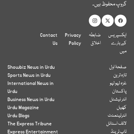
گروپ محفوظ ہیں۔
ایکسپریس
ضابطہ
Privacy
Contact
کے بارے
اخلاق
Policy
Us
میں
صفحۂ اول
Showbiz News in Urdu
تازہ ترین
Sports News in Urdu
غزہ لہو لہو
International News in
پاکستان
Urdu
انٹر نیشنل
Business News in Urdu
کھیل
Urdu Magazine
انٹرٹینمنٹ
Urdu Blogs
لائف اسٹائل
The Express Tribune
ٹاپ ٹرینڈ
Express Entertainment