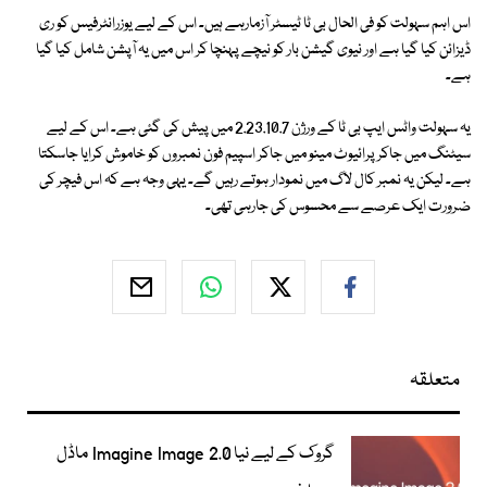
اس اہم سہولت کو فی الحال بی ٹا ٹیسٹر آزمارہے ہیں۔ اس کے لیے یوزرانٹرفیس کو ری
ڈیزائن کیا گیا ہے اور نیوی گیشن بار کو نیچے پہنچا کر اس میں یہ آپشن شامل کیا گیا
ہے۔
یہ سہولت واٹس ایپ بی ٹا کے ورژن 2.23.10.7 میں پیش کی گئی ہے۔ اس کے لیے
سیٹنگ میں جاکر پرائیوٹ مینو میں جاکر اسپیم فون نمبروں کو خاموش کرایا جاسکتا
ہے۔ لیکن یہ نمبر کال لاگ میں نمودار ہوتے رہیں گے۔ یہی وجہ ہے کہ اس فیچر کی
ضرورت ایک عرصے سے محسوس کی جارہی تھی۔
متعلقہ
گروک کے لیے نیا Imagine Image 2.0 ماڈل