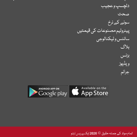
دلچسپ و عجیب
صحت
سونے کے نرخ
پیٹرولیم مصنوعات کی قیمتیں
سائنس و ٹیکنالوجی
بلاگ
بزنس
ویڈیوز
جرائم
تمام مواد کے جملہ حقوق © 2026 ایکسپریس اردو