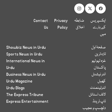
ایکسپریس
ضابطہ
Privacy
Contact
کے بارے
اخلاق
Policy
Us
میں
صفحۂ اول
Showbiz News in Urdu
تازہ ترین
Sports News in Urdu
غزہ لہو لہو
International News in
پاکستان
Urdu
انٹر نیشنل
Business News in Urdu
کھیل
Urdu Magazine
انٹرٹینمنٹ
Urdu Blogs
لائف اسٹائل
The Express Tribune
ٹاپ ٹرینڈ
Express Entertainment
دلچسپ و عجیب