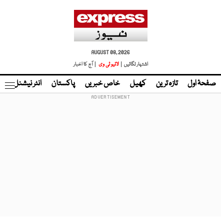
AUGUST 08, 2026
اشتہار لگائیں |
لائیو ٹی وی
| آج کا اخبار
صفحۂ اول
تازہ ترین
کھیل
خاص خبریں
پاکستان
انٹر نیشنل
ٹا