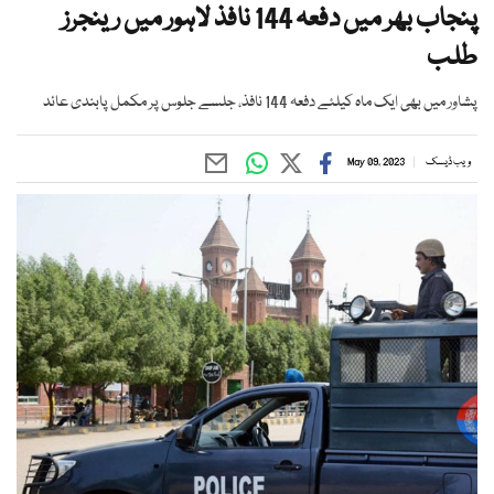
پنجاب بھر میں دفعہ 144 نافذ لاہور میں رینجرز
طلب
پشاور میں بھی ایک ماہ کیلئے دفعہ 144 نافذ، جلسے جلوس پر مکمل پابندی عائد
ویب ڈیسک
May 09, 2023