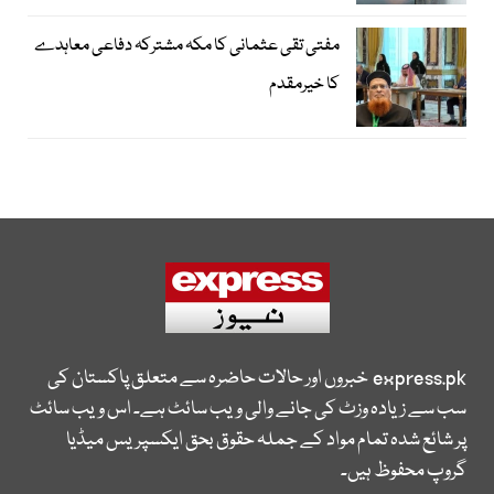
مفتی تقی عثمانی کا مکہ مشترکہ دفاعی معاہدے
کا خیرمقدم
express.pk
خبروں اور حالات حاضرہ سے متعلق پاکستان کی
سب سے زیادہ وزٹ کی جانے والی ویب سائٹ ہے۔ اس ویب سائٹ
پر شائع شدہ تمام مواد کے جملہ حقوق بحق ایکسپریس میڈیا
گروپ محفوظ ہیں۔