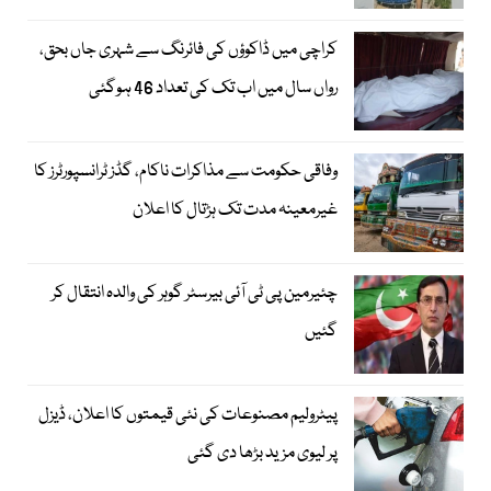
کراچی میں ڈاکوؤں کی فائرنگ سے شہری جاں بحق،
رواں سال میں اب تک کی تعداد 46 ہوگئی
وفاقی حکومت سے مذاکرات ناکام، گڈز ٹرانسپورٹرز کا
غیرمعینہ مدت تک ہڑتال کا اعلان
چئیرمین پی ٹی آئی بیرسٹر گوہر کی والدہ انتقال کر
گئیں
پیٹرولیم مصنوعات کی نئی قیمتوں کا اعلان، ڈیزل
پر لیوی مزید بڑھا دی گئی