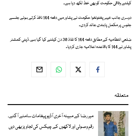
کیلئے وفاقی حکومت کو بھی خط لکھ دیا ہے۔
دوسری جانب خیبرپختونخوا حکومت نے پشاور میں دفعہ 144 نافذ کرتے ہوئے جلسے
جلوس پر مکمل پابندی عائد کردی۔
ضلعی انتظامیہ کے مطابق دفعہ 144 کا نفاذ 30 دن کیلئے کیا گیا ہے، ڈپٹی کمشنر
پشاور نے 144 کا باقاعدہ اعلامیہ جاری کردیا۔
متعلقہ
میر رضا کے مبینہ آخری آڈیو پیغامات سامنے آگئے،
رقم وصولی اور لاکھوں کے چیکس کی تجاویز بھی دیں