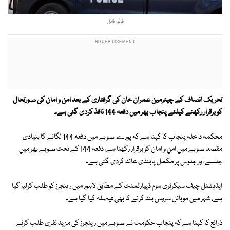
فوٹو: فائل
تحریک انصاف کے چیئرمین عمران خان کی گرفتاری کے بعد امن و امان کی صورتحال
کو برقرار رکھنے کیلئے پنجاب بھر میں دفعہ 144 نافذ کردی گئی ہے۔
‏محکمہ داخلہ پنجاب کا کہنا ہے کہ پورے صوبے میں دفعہ 144 لگانے کا بنیادی
مقصد صوبے میں امن و امان کو برقرار رکھنا ہے، دفعہ 144 کے تحت صوبے بھر میں
جلسے اور جلوس پر مکمل پابندی عائد کردی گئی ہے۔
ایڈیشنل چیف سیکرٹری ہوم ڈیپارٹمنٹ کے مطابق لاہور میں رینجرز کو طلب کرلیا گیا
ہے، شہر میں موبائل سروس بند کرنے کا بھی فیصلہ کیا گیا ہے۔
ذرائع کا کہنا ہے کہ پنجاب حکومت نے صوبے میں رینجرز کی مزید نفری طلب کرنے