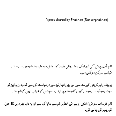
A post shared by Prabhas (@actorprabhas)
فلم 'آدی پرش' کی ٹیم لیک ہونے والی وڈیوز کو سوشل میڈیا پلیٹ فارموں سے ہٹانے
کیلئے سرگرم ہوگئی ہے۔
پربھاس اور کریتی کے مداحوں نے بھی اتھارٹیز سے درخواست کی ہے کہ وہ ان وڈیوز کو
سوشل میڈیا سے ہٹوائے کیوں کہ وہ فلم پر اپنے سسپنس کو خراب نہیں کرنا چاہتے۔
فلم کو سات سو کروڑ انڈین روپے کی خطیر رقم سے بنایا گیا ہے اور یہ دنیا بھر میں 16 جون
کو ریلیز کی جائے گی۔