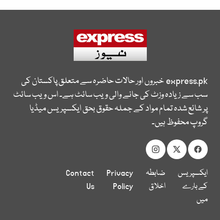
express.pk
خبروں اور حالات حاضرہ سے متعلق پاکستان کی
سب سے زیادہ وزٹ کی جانے والی ویب سائٹ ہے۔ اس ویب سائٹ
پر شائع شدہ تمام مواد کے جملہ حقوق بحق ایکسپریس میڈیا
گروپ محفوظ ہیں۔
ایکسپریس
ضابطہ
Privacy
Contact
کے بارے
اخلاق
Policy
Us
میں