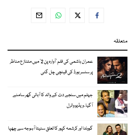
متعلقہ
عمران ہاشمی کی فلم ’آوارہ پن 2‘ میں متنازع مناظر
پر سنسر بورڈ کی قینچی چل گئی
جہلم میں سنجے دت کے والد کا آبائی گھر سامنے
آگیا، ویڈیو وائرل
گووندا اور کرشمہ کپور کا تعلق سنیتا آہوجہ سے چھپا