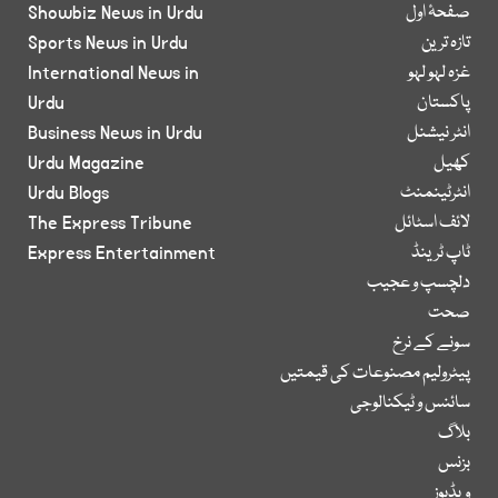
صفحۂ اول
Showbiz News in Urdu
تازہ ترین
Sports News in Urdu
غزہ لہو لہو
International News in
پاکستان
Urdu
انٹر نیشنل
Business News in Urdu
کھیل
Urdu Magazine
انٹرٹینمنٹ
Urdu Blogs
لائف اسٹائل
The Express Tribune
ٹاپ ٹرینڈ
Express Entertainment
دلچسپ و عجیب
صحت
سونے کے نرخ
پیٹرولیم مصنوعات کی قیمتیں
سائنس و ٹیکنالوجی
بلاگ
بزنس
ویڈیوز