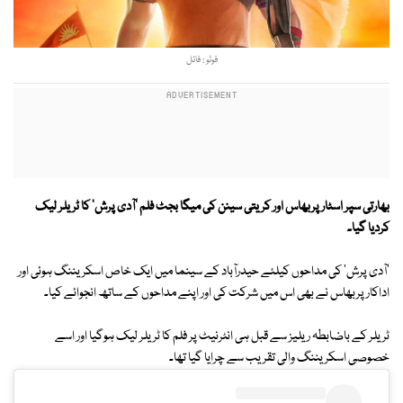
فوٹو : فائل
بھارتی سپر اسٹار پربھاس اور کریتی سینن کی میگا بجٹ فلم 'آدی پرش' کا ٹریلر لیک
کردیا گیا۔
'آدی پرش' کی مداحوں کیلئے حیدرآباد کے سینما میں ایک خاص اسکریننگ ہوئی اور
اداکار پربھاس نے بھی اس میں شرکت کی اور اپنے مداحوں کے ساتھ انجوائے کیا۔
ٹریلر کے باضابطہ ریلیز سے قبل ہی انٹرنیٹ پر فلم کا ٹریلر لیک ہوگیا اور اسے
خصوصی اسکریننگ والی تقریب سے چرایا گیا تھا۔