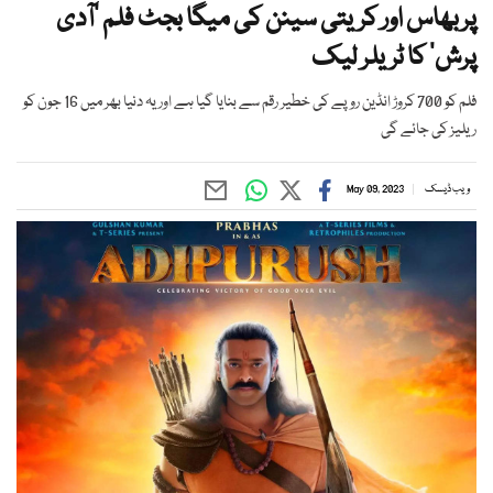
پربھاس اور کریتی سینن کی میگا بجٹ فلم ’آدی
پرش‘ کا ٹریلر لیک
فلم کو 700 کروڑ انڈین روپے کی خطیر رقم سے بنایا گیا ہے اور یہ دنیا بھر میں 16 جون کو
ریلیز کی جائے گی
ویب ڈیسک
May 09, 2023