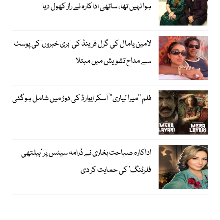
ہوا نہیں تھا، ساتھی اداکارہ نے راز کھول دیا
لامین یامال کی گرل فرینڈ کی ’بری خبروں‘کی پوسٹ
سے مداح تشویش میں مبتلا
فلم ’’میرا لیاری‘‘ آسکر ایوارڈ کی دوڑ میں شامل ہوگئی
اداکارہ صباحت بخاری نے ڈرامہ سیٹس پر ’ہیلتھی
فلرٹنگ‘ کی حمایت کر دی