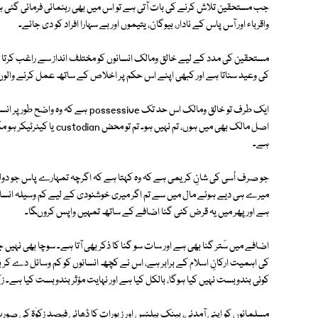
جب مستحقین تلاش کرنے کی بات آتی ہے تو اس میں بھی رہنمائی فرمائی گئی ہے
واقرباء اور آس پاس کے نادار، بیوگان، یتیموں اور بے سہارا افراد کو دی جائے۔
مستحقین کی مدد کے لیے خالق ومالک انسانوں کو مختلف انداز سے راغب کرتا ہے
کی وعید سناتا ہے اور کبھی اپنے اس حکم پر اخلاص کے ساتھ عمل کرنے والوں 
ایک طرف تو خالق ومالک اس حد تک essive
ہے۔
جو صرف اُسی کی شانِ کریمی ہے کہ وہ کہتا ہے کہ اگرچہ تمہارے پاس جو دولت
میرے ہی دیے ہوئے مال میں سے تم اگر میری خوشنودی کے لیے کم وسیلہ انسا
ہے اور پھر میں یہ قرض کئی گنا اضافے کے ساتھ تمہیں واپس کروںگا۔
اضافے میں سَتر گنا بھی ہے اور سات سو گنا کا ذکر بھی آتا ہے۔ سوچا بھی نہ
کی اہمیت ارکانِ اسلام کے برابر ہے، اس نے کچھ انسانوں کو کم وسائل دے کر بھ
کوئی بندوبست نہیں کیا ہوگا، بالکل کیا ہے اور نہایت مؤثر بندوبست کیا ہے۔ زکوٰ
مسلمانوں کو اپنی آمدنی، بینک بیلنس اور زیورات کا ڈھائی فیصد زکوٰۃ کی صورت م