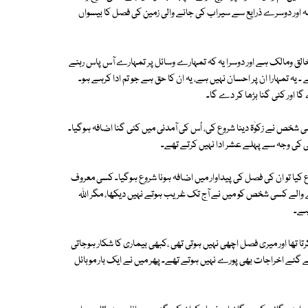
اور دوسرے ذرایع سے سیراب کی جانے والی زمین کی فصل کا بیسواں
 خالق ومالک ہے اور دوسرا یہ کہ تمہارے وسائل پر تمہارے آس پاس رہنے
یہ تمہارا ان پر احسان نہیں ہے، یہ ان کا حق ہے جو تم ادا کرہے ہو۔
ا اور کئی گنا بڑھا کر دے گا۔
خص نے زکوٰۃ دینا شروع کی، اُس کی آمدنی میں کئی گنا اضافہ ہوگیا۔
می کی وجہ سے پہلے عشر ادا نہیں کرتے تھے۔
کیا تو ان کی فصل کی پیداوار میں اضافہ ہونا شروع ہوگیا۔ کسی معروف
ے والے کسی شخص کو میں نے آج تک غریب ہوتے نہیں دیکھا، مگر اﷲ
ہے۔
رتا تھا اور میری فصل اچھی نہیں ہوتی تھی ،کبھی بیماری کا شکار ہوجاتی
 گئے اخراجات بھی پورے نہیں ہوتے تھے۔ پھر میں نے ایک بار موبائل