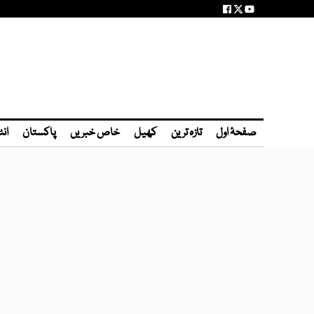
صفحۂ اول
تازہ ترین
کھیل
خاص خبریں
پاکستان
انٹ