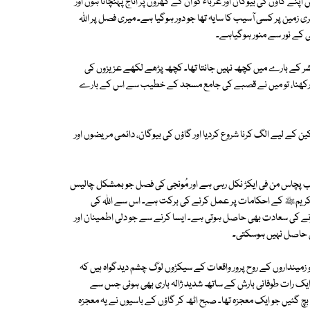
نے گاؤں کی بیوگان اور غرباء کو ان کے گھروں پر اناج پہنچاتا ہوں اور
 زمین پر کسی آسیب کا سایہ تھا جو دور ہوگیا ہے۔ میری فصل پر اﷲ
 کے نور سے منور ہوگیاہے۔
ُشر کے بارے میں کچھ نہیں جانتا تھا۔ کچھ پڑھے لکھے عزیزوں کی
 روزے رکھنا، تو میں نے قصبے کی جامع مسجد کے خطیب سے اس کے بارے
 کے لیے الگ کرنا شروع کردیا اور گاؤں کی بیوگان، دائمی مریضوں اور
 اب پچاس من فی ایکڑ نکل رہی ہے اور مُونجی کی فصل جو بمشکل چالیس
، یہ اﷲ تعالیٰ اور نبی کریمﷺ کے احکامات پر عمل کرنے کی برکت ہے۔ اس سے اﷲ کی
نے کی سعادت بھی حاصل ہوتی ہے۔ ایسا کرنے سے جو دلی اطمینان اور
ی حاصل نہیں ہوسکتی۔
زمینداروں کے روح پرور واقعات کے سیکڑوں لوگ چشم دیدگواہ ہیں کہ
ایک رات طوفانی بارش کے ساتھ شدید ژالہ باری بھی ہوئی جس سے
چ گئیں جو ایک معجزہ تھا۔ صبح اٹھ کر گاؤں کے باسیوں نے یہ معجزہ