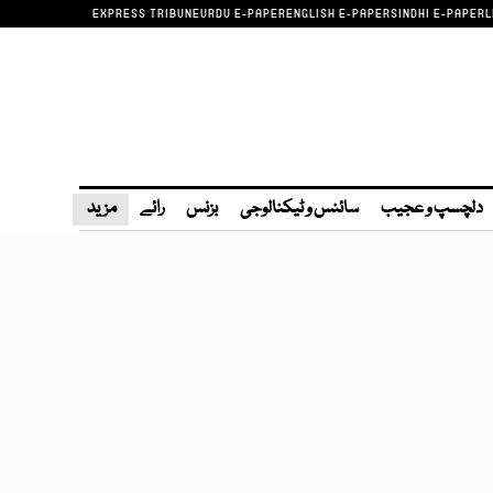
EXPRESS TRIBUNE
URDU E-PAPER
ENGLISH E-PAPER
SINDHI E-PAPER
L
دلچسپ و عجیب
سائنس و ٹیکنالوجی
بزنس
رائے
مزید