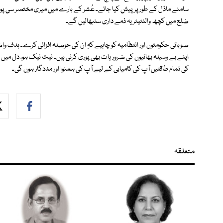
سامنے ماڈل کے طور پر پیش کیا جائے۔ عُشر کے بارے میں میری مختصر سی پوسٹ
ضلع میں کچھ والنٹیئر یہ ذمے داری سنبھالیں گے۔
صوبائی حکومتوں اور انتظامیہ کو چاہیے کہِ ان کی حوصلہ افزائی کرے۔ ہدف وا
اپنے بے وسیلہ بھائیوں کی ضروریات بھی پوری کرنی ہیں۔ نیت نیک ہو، دل میں ا
کی تمام طاقتیں آپ کی کامیابی کے لیے آپ کی ہمنوا اور مددگار ہوں گی۔
متعلقہ