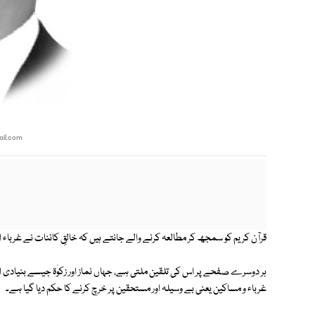
il.com
قرآن کریم کو سمجھ کر مطالعہ کرنے والے جانتے ہیں کہ خالقِ کائنات نے غربا
ہر دوسرے صفحے پر اس کی تلقین ملتی ہے، جہاں نماز اور زکوٰۃ جیسے بنیادی ارکا
غرباء و مساکین یعنی بے وسیلہ اور مستحقین پر خرچ کرنے کا حکم دیا گیا ہے۔