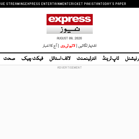
IVE STREAMING
EXPRESS ENTERTAINMENT
CRICKET PAKISTAN
TODAY'S PAPER
AUGUST 08, 2026
اشتہار لگائیں |
لائیو ٹی وی
| آج کا اخبار
ر نیشنل
ٹاپ ٹرینڈ
انٹرٹینمنٹ
لائف اسٹائل
فیکٹ چیک
صحت