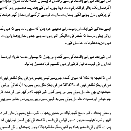
اس کے بعد میں نے باقاعدگی سے ہر فصل کا بیسواں حصہ نکالنا شروع کردیا، میں اپ
اگر فصل بک جاتی تو نقد رقم دے دیتا ہوں۔ اس کے بعد ایسا محسوس ہوا کہ میری
کی برکتیں نازل ہونے لگیں ہمارے سارے قرضے اترگئے اور ہمارا گھر خوشحالی
اپنے علاقے کے ایک اور زمیندار نے مجھے خود بتایا کہ سچی بات ہے کہ میں ع
زبانی پہلی بار سنا کہ عُشر کی ادائیگی اتنی ہی اہم ہے جتنی نماز پڑھنا یا
میں مزید معلومات حاصل کیں۔
اس کے بعد میں نے باقاعدگی سے گندم اور چاول کا بیسواں حصہ غرباء اور مساکین
ناداروں کی فہرست تیار کرکے ان میں تقسیم کرنا معمول بنالیا۔
اس کا نتیجہ یہ نکلا کہ میری گندم جو پہلے تیس بتیس من فی ایکڑ نکلتی تھی
من فی ایکڑ نکلتی تھی، اب 65\60 من فی ایکڑ نکل رہی ہے
خوشنودی بھی حاصل ہوتی ہے اور اپنے گاؤں کے کچھ نادار گھرانوں کی مدد کر
جو خوشی اور مسرت حاصل ہوتی ہے وہ کہیں سے اربوں روپے مل جانے سے بھ
وسطی پنجاب کے ضلع گوجرنوالہ اور جنوبی پنجاب کے ضلع رحیم یار خان کے دو 
انھوں نے بالترتیب خربوزے اور کپاس کی فصل کاشت کی تھی فصل تیار تھی کہ 
پورے گاؤں کی فصلیںتباہ ہوگئیں مگر مذکورہ بالا دونوں زمینداروں کی فصلیں ب