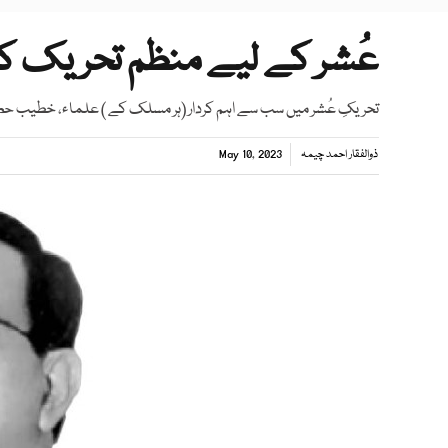
عُشر کے لیے منظم تحریک 
تحریکِ عُشر میں سب سے اہم کردار (ہر مسلک کے ) علماء، خطیب حضرات
ذوالفقار احمد چیمہ
May 10, 2023