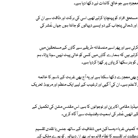
ا معجزہ ہے جو خالقِ کائنات نے دکھا دیا ہے۔
کے مستحق افراد کو پہنچایا کرتے تھے، اسی کی برکت اور طاقت سے ان کی
اور شمالی پنجاب کے دو ایسے دیہاتوں کو جانتا ہوں جہاں عُشر کی
ا کرتی ہے اور پھر اسے منصفانہ طریقے سے گاؤں کے مستحقین میں
رتے ہیں کہ ہمارے گاؤں میں کسی کو خالی پیٹ نہیں سونا پڑتا۔ ہم
و ہنر سکھا کر پاؤں پر کھڑا کردیا ہے۔
ٓج بھی معجزے دکھا سکتا ہے اور یہ آج بھی غربت کے ناسور کا خاتمہ
اعلم ہے۔ ان کی آگہی اور ترغیب کے لیے ایک منظم اور مربوط تحریک
یا، مقامی اکابرین اور نوجوانوں کا ہے، اس مقدس مشن کی تکمیل کے
 کر کے انھیں عُشر کی اہمیت وفضیلت سے آگاہ کریں۔
 یہ کمیٹی غرباء ومساکین میں شفافیت کے ساتھ جنس یا نقدی تقسیم
کردے۔ فوری طور پر ہر ضلع کے پانچ دیہات منتخب ہوں جن میں عُشر کی collection اور تقسیم کا نظام قائم ہو اور پھر ان دیہاتوں کو پورے ملک کے