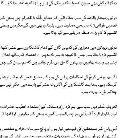
دیکھا تو کوئی بھی حیران نہ ہوا بلکہ ہر ایک کی زبان پر تھا کہ یہ عُشر ادا کرنے ک
دونوں زمیندار باقاعدگی سے احکام اِلہٰی کے مطابق غَلّہ یا نقد رقم اپنی بستی 
فصلیں طوفانی ژالہ باری میں محفوظ رہیں۔ یقینا اور بھی ہوں گے مگر میں وسطی 
تقسیم کا کام بڑے منظم طریقے سے کیا جاتا ہے۔
دونوں دیہاتوں میں معززین کی کمیٹی گاؤں کے تمام کاشتکاروں سے عُشر اکٹھ
تقسیم کردیا جاتا ہے، جس کا نتیجہ یہ ہے کہ وہ پورے اعتماد کے ساتھ اعلان ک
اپنے بے وسیلہ بھائیوں اور بہنوں کا حق اس طرح لوٹاتے ہیں کہ ہم نے ان کے بچوں ک
اگر اﷲ اور نبی کریمؐ کی احکامات پر اس کی روح کے مطابق عمل کیا جائے تو یہ ا
کرسکتا ہے۔ ہمارے کاشتکاروں کی اکثریت عشر کے بارے میں حکم اِلہٰی سے ل
چلانے کی ضرورت ہے۔
تحریکِ عُشر میں سب سے اہم کردار (ہر مسلک کے ) علماء، خطیب حضرات، میڈ
لیے باکردار افراد آگے آئیں اور اپنے قصبے، گاؤں یا بستی کے مکینوں کو اکٹھا
آس پاس کے مستحقین کی فہرستیں تیار ہوں اور پانچ سے سات افراد پر مشتمل