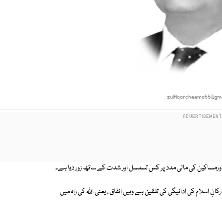
zulfiqarcheema55@gma
ء اورمساکین کی مالی مدد پر کس تسلسل اور شدت کے ساتھ زور دیا ہے۔
نِ اسلام کی ادائیگی کی تلقین ہے وہیں انفاق ، یعنی اﷲ کی راہ میں