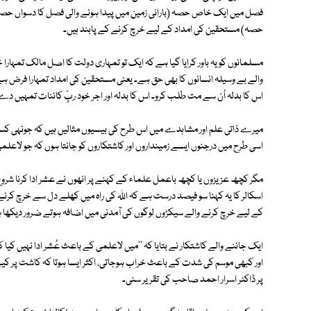
فصل میں ایک خاص حصہ (بارانی زمین میں پیدا ہونے والی فصل کا دسواں حصہ 
حصہ) مستحقین کی امداد کے لیے خرچ کرنے کے پابند ہیں۔
مسلمانوں کو یہ باور کرایا گیا ہے کہ ایک تو تمہاری دولت کا اصل مالک تمہارا
والے بے وسیلہ انسانوں کا بھی حق ہے۔ یعنی مستحقین کی امداد تمہارا فرض ہے ۔ 
اس کا بدلہ اُن سے مت طلب کرو۔ اس کا بدلہ اور اجر خود ربِّ کائنات تمہیں دے گ
میرے ذاتی علم اور مشاہدے میں اس طرح کی بیسیوں مثالیں ہیں کہ جونہی کسی ش
اسی طرح میں درجنوں ایسے زمینداروں اور کاشتکاروں کو جانتا ہوں کہ جو لاعل
مگر کچھ عزیزوں یا کچھ باعمل علماء کے کہنے پر انھوں نے عشر ادا کرنا شروع 
اسکالر کا یہ کہنا سو فیصد درست ہے کہ اﷲ کی راہ میں کھلے دل سے خرچ کرن
کے لیے خرچ کرنے والے سیکڑوں لوگوں کی آمدنی میں اضافہ ہوتے ضرور دیکھا 
ایک جاننے والے کاشتکار نے بتایا کہ ''میں لاعلمی کے باعث عُشر ادا نہیں کیا ک
اور کبھی موسم کی شدت کے باعث خراب ہوجاتی، اکثر ایسا ہوتا کہ کاشت پر کیے
پر ڈاکٹر اسرار احمد صاحب کی تقریر سنی۔