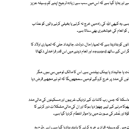
 اور بتایا گیا ہے کہ اس میں سب سے زیادہ ترجیح اپنے کم وسیلہ عزیز
، وہ کبھی اﷲ کی راہ میں خرچ نہ کرنے یا بخیلی کرنے والوں کو عذاب
کو انعام کی خوشخبری بھی سناتا ہے۔
poss ہے کہ وہ واضح طور پر انسانوں کو بتادیتا ہے کہ تمہارا مال، دولت، جائیداد حتٰی کہ تمہاری اولاد کا
اصل مالک بھی میں ہوں، تم نہیں ہو۔ تم تو محض custodian یا کیئرٹیکر ہو مگر اس کے ساتھ reward اور انعام دینے میں اس قدر فراخدلی دکھاتا
 یا جائیداد یا بینک بیلنس ہے، اس کا مالک تو میں ہی ہوں، مگر
نوں کی مدد پر خرچ کروگے تو میں سمجھوںگا کہ تم نے مجھے قرض دیا
یں جاسکتا کہ جس رب کائنات کے نزدیک غریبوں اور مسکینوں کی مالی مدد
وکا مرنے کے لیے چھوڑ دیا ہوگا اور ان کی مالی مشکلات دور کرنے کا
ۃ اور عُشر کی صورت میں بڑا موثر انتطام کردیا گیا ہے۔
یں کم وسیلہ افراد پر خرچ کرنے کا پابند بنادیا گیا ہے۔ اسی طرح وہ