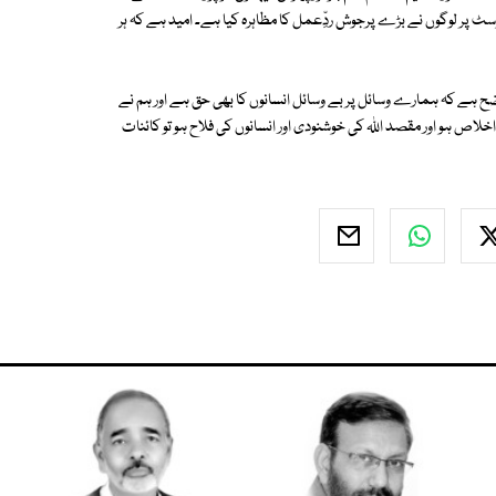
 پر لوگوں نے بڑے پرجوش ردِّعمل کا مظاہرہ کیا ہے۔ امید ہے کہ ہر
ضح ہے کہ ہمارے وسائل پر بے وسائل انسانوں کا بھی حق ہے اور ہم نے
خلاص ہو اور مقصد اﷲ کی خوشنودی اور انسانوں کی فلاح ہو تو کائنات