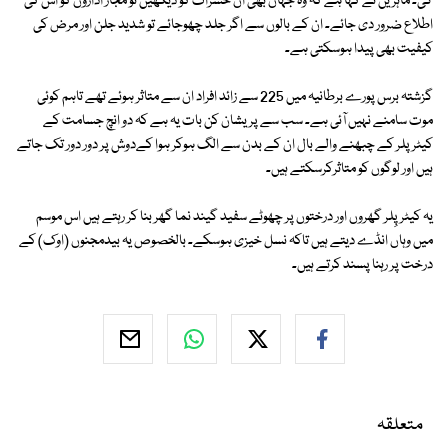
گی۔ ماہرین نے کہا ہے کہ وہ جہاں بھی ان حشرات کو دیکھیں تو مجاز اداروں کو اس کی
اطلاع ضرور دی جائے۔ ان کے بالوں سے اگر جلد چھوجائے تو شدید جلن اور مرض کی
کیفیت بھی پیدا ہوسکتی ہے۔
گزشتہ برس پورے برطانیہ میں 225 سے زائد افراد ان سے متاثر ہوئے تھے تاہم کوئی
موت سامنے نہیں آئی ہے۔ سب سے پریشان کن بات یہ ہے کہ دو انچ جسامت کے
کیٹرپلر کے چبھنے والے بال ان کے بدن سے الگ ہوکر ہوا کےدوش پر دور دور تک جاتے
ہیں اور لوگوں کو متاثرکرسکتے ہیں۔
یہ کیٹرپِلر گھروں اور درختوں پر چھوٹے سفید گیند نما گھر بنا کر رہتے ہیں اس موسم
میں وہاں انڈے دیتے ہیں تاکہ نسل خیزی ہوسکے۔ بالخصوص یہ بیدمجنوں (اوک) کے
درخت پر رہنا پسند کرتے ہیں۔
متعلقہ