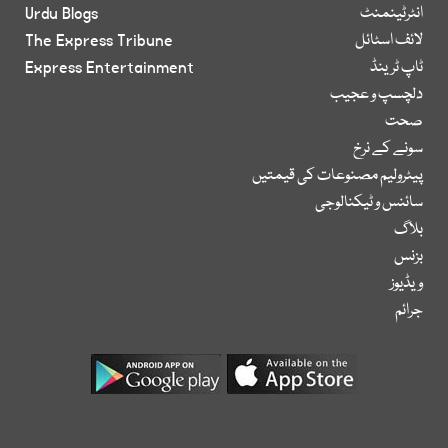
انٹرٹینمنٹ
Urdu Blogs
لائف اسٹائل
The Express Tribune
ٹاپ ٹرینڈ
Express Entertainment
دلچسپ و عجیب
صحت
سونے کے نرخ
پیٹرولیم مصنوعات کی قیمتیں
سائنس و ٹیکنالوجی
بلاگ
بزنس
ویڈیوز
جرائم