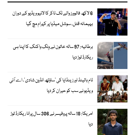
6 لاکھ فالوورز والے ٹک ٹاکر کا لائیو ویڈیو کے دوران
بہیمانہ قتل، سوشل میڈیا پر کہرام مچ گیا
برطانیہ: 97 سالہ خاتون نے وِنگ واکنگ کا اپنا ہی
ریکارڈ توڑ دیا
ٹام ہالینڈ اور زینڈایا کی ’ساؤتھ انڈین شادی‘، اے آئی
ویڈیو نے سب کو حیران کر دیا
امریکا: 18 سالہ پروفیسر نے 306 سال پرانا ریکارڈ توڑ
دیا