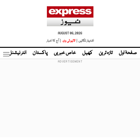
AUGUST 06, 2026
اشتہار لگائیں |
لائیو ٹی وی
| آج کا اخبار
صفحۂ اول
تازہ ترین
کھیل
خاص خبریں
پاکستان
انٹر نیشنل
ٹا