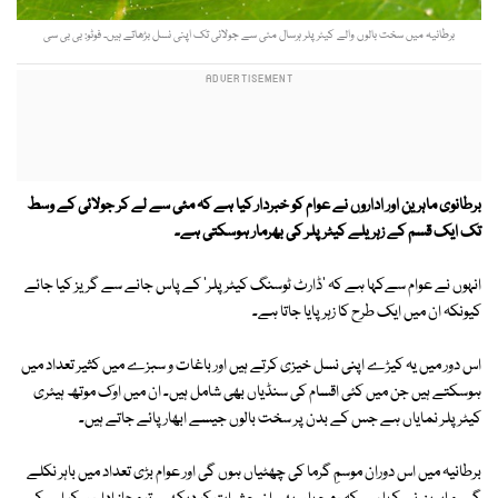
برطانیہ میں سخت بالوں والے کیٹرپلر ہرسال مئی سے جولائی تک اپنی نسل بڑھاتے ہیں۔ فوٹو: بی بی سی
برطانوی ماہرین اور اداروں نے عوام کو خبردار کیا ہے کہ مئی سے لے کر جولائی کے وسط
تک ایک قسم کے زہریلے کیٹرپلر کی بھرمار ہوسکتی ہے۔
انہوں نے عوام سےکہا ہے کہ 'ڈارٹ ٹوسنگ کیٹرپلر' کے پاس جانے سے گریز کیا جائے
کیونکہ ان میں ایک طرح کا زہر پایا جاتا ہے۔
اس دور میں یہ کیڑے اپنی نسل خیزی کرتے ہیں اور باغات و سبزے میں کثیر تعداد میں
ہوسکتے ہیں جن میں کئی اقسام کی سنڈیاں بھی شامل ہیں۔ ان میں اوک موتھ ہیئری
کیٹر پلر نمایاں ہے جس کے بدن پر سخت بالوں جیسے ابھار پائے جاتے ہیں۔
برطانیہ میں اس دوران موسمِ گرما کی چھٹیاں ہوں گی اور عوام بڑی تعداد میں باہر نکلے