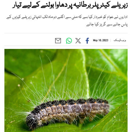
زہریلے کیٹرپلر برطانیہ پر دھاوا بولنے کےلیے تیار
اداروں نے عوام کو خبردار کیا ہے کہ مئی سے اگلے دو ماہ تک انتہائی زہریلے کیڑوں کے
پاس جانے سے گریز کیا جائے
ویب ڈیسک
May 10, 2023