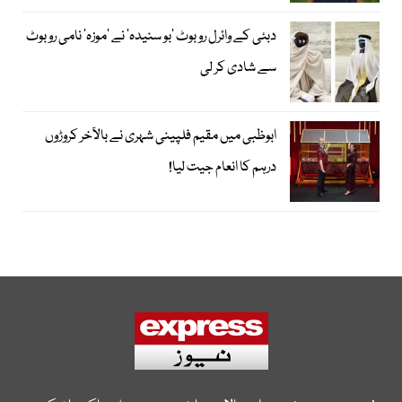
دبئی کے وائرل روبوٹ ’بو سنیدہ‘ نے ’موزہ‘ نامی روبوٹ
سے شادی کر لی
ابوظبی میں مقیم فلپینی شہری نے بالآخر کروڑوں
درہم کا انعام جیت لیا!