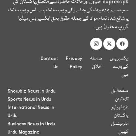
express.pk
خبروں اور حالات حاضرہ سے متعلق پاکستان کی
سب سے زیادہ وزٹ کی جانے والی ویب سائٹ ہے۔ اس ویب سائٹ
پر شائع شدہ تمام مواد کے جملہ حقوق بحق ایکسپریس میڈیا
گروپ محفوظ ہیں۔
ایکسپریس
ضابطہ
Privacy
Contact
کے بارے
اخلاق
Policy
Us
میں
صفحۂ اول
Showbiz News in Urdu
تازہ ترین
Sports News in Urdu
غزہ لہو لہو
International News in
پاکستان
Urdu
انٹر نیشنل
Business News in Urdu
کھیل
Urdu Magazine