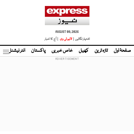
AUGUST 09, 2026
اشتہار لگائیں |
لائیو ٹی وی
| آج کا اخبار
صفحۂ اول
تازہ ترین
کھیل
خاص خبریں
پاکستان
انٹر نیشنل
ٹا