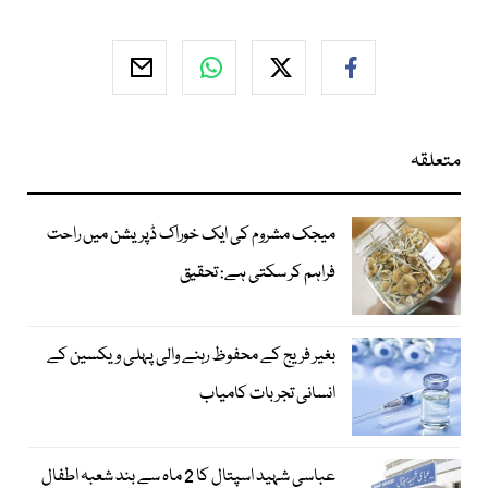
متعلقہ
میجک مشروم کی ایک خوراک ڈپریشن میں راحت
فراہم کر سکتی ہے: تحقیق
بغیر فریج کے محفوظ رہنے والی پہلی ویکسین کے
انسانی تجربات کامیاب
عباسی شہید اسپتال کا 2 ماہ سے بند شعبہ اطفال