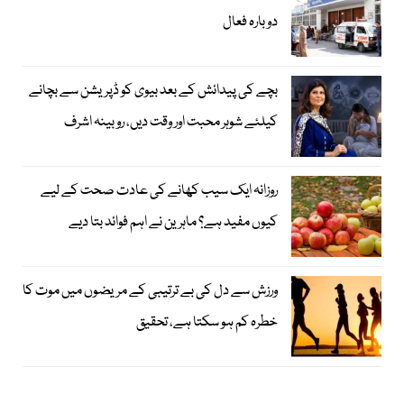
دوبارہ فعال
بچے کی پیدائش کے بعد بیوی کو ڈپریشن سے بچانے
کیلئے شوہر محبت اور وقت دیں، روبینہ اشرف
روزانہ ایک سیب کھانے کی عادت صحت کے لیے
کیوں مفید ہے؟ ماہرین نے اہم فوائد بتا دیے
ورزش سے دل کی بے ترتیبی کے مریضوں میں موت کا
خطرہ کم ہو سکتا ہے، تحقیق