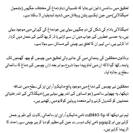
تحقیق میں سائنس دانون نے بتایا کہ نفسیاتی دباؤ دماغ کی مختلف جگہوں (بشمول
امیگڈلائی) میں جین ایکسپریشن پروفائل میں شدید تبدیلیاں لا سکتا ہے۔
امیگڈلائی بادام کی شکل کی دو جگہیں ہوتی ہیں جو دماغ کی گہرائی میں موجود ہوتی
ہیں۔ یہ حصے خطروں کے جواب میں ان سے لڑنے یا ڈر کر بھاگنے کے عمل میں کردار
ادا کرتے ہیں، اس لیے ان کا تعلق بے چینی کے مسائل سے ہوتا ہے۔
برطانوی محققین کی رہنمائی میں کی جانے والی تحقیق میں چوہوں کو چھ گھنٹوں تک
پابند رکھا گیا تاکہ ان میں تناؤ پیدا ہونا شروع ہو اور بعد ازاں چوہوں کے دماغ کا سالماتی
سطح پر جائزہ لیا۔
محققین نے چوہوں کے دماغ میں موجود پانچ مائیکرو آر این ایز کی سطح میں اضافہ
دیکھا۔ یہ چھوٹے سالمے (جو انسانوں کے اندر بھی ہوتے ہیں) امیگڈلائی کے اندر خلیاتی
عملیوں کو کنٹرول کرنے والے متعدد پروٹین کو قابو میں رکھتے ہیں۔
ٹیم نے دیکھا کہ miR483-5p نامی مائیکرو آر این ایز سالماتی رکاوٹ کے طور پر عمل
کرتے ہیں اور pgap2 نامی ایک دوسرے جین کے مظہر کو دبا کر بے چینی سے راحت کا
اثر پیدا کرتے ہیں۔