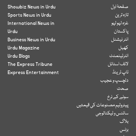
صفحۂ اول
Showbiz News in Urdu
تازہ ترین
Sports News in Urdu
غزہ لہو لہو
International News in
پاکستان
Urdu
انٹر نیشنل
Business News in Urdu
کھیل
Urdu Magazine
انٹرٹینمنٹ
Urdu Blogs
لائف اسٹائل
The Express Tribune
ٹاپ ٹرینڈ
Express Entertainment
دلچسپ و عجیب
صحت
سونے کے نرخ
پیٹرولیم مصنوعات کی قیمتیں
سائنس و ٹیکنالوجی
بلاگ
بزنس