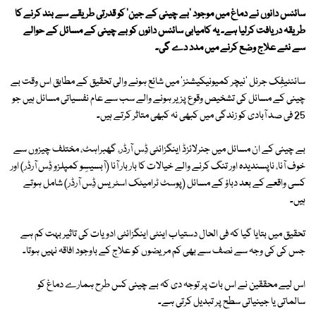
سائنس دانوں نے دماغ میں موجود 'بے چینی کے جین' کو قدرتی طریقے سے بند کرنے کا
طریقہ دریافت کرلیا ہے۔ یہ کامیابی سائنس دانوں کو بے چینی کے مسائل کے حوالے
سے نئے علاج وضع کرنے میں مدد دے گی۔
سائنٹیفِک جرنل 'نیچر کمیونیکیشنز' میں شائع ہونے والی تحقیق کے مطابق اس وقت بے
چینی کے مسائل کی تشخیص وقوع پزیر ہونے والے سب سے عام نفسیاتی مسائل ہیں جو
25 فی صد آبادی کو زندگی میں کبھی نہ کبھی متاثر کرتے ہیں۔
بے چینی کے ان مسائل میں جنرلائزڈ اینگزائٹی ڈِس آرڈر، گھبراہٹ، مختلف چیزوں سے
خوف آنا، ناپسندیدہ اور تنگ کرنے والے خیالات کا بار بار آنا (آبسیسِو کمپلزو ڈِس آرڈر) اور
کسی واقعے کے بعد دباؤ کے مسائل (پوسٹ ٹرامیٹک اسٹریس ڈِس آرڈر) شامل ہوتے
ہیں۔
تحقیق میں بتایا گیا کہ فی الحال دستیاب اینٹی اینگزائٹی ادویات کی تاثیر بہت کم ہے
جس کی کی وجہ سے نصف سے بھی کم مریضوں کو علاج کے باوجود افاقہ نہیں ہوتا۔
اس لیے محققین نے اس بات پر توجہ دی کہ بے چینی کس طرح ہمارے دماغ کو
سالماتی یا جینیاتی سطح پر تبدیل کرتی ہے۔