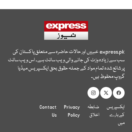
express.pk
خبروں اور حالات حاضرہ سے متعلق پاکستان کی
سب سے زیادہ وزٹ کی جانے والی ویب سائٹ ہے۔ اس ویب سائٹ
پر شائع شدہ تمام مواد کے جملہ حقوق بحق ایکسپریس میڈیا
گروپ محفوظ ہیں۔
ایکسپریس
ضابطہ
Privacy
Contact
کے بارے
اخلاق
Policy
Us
میں