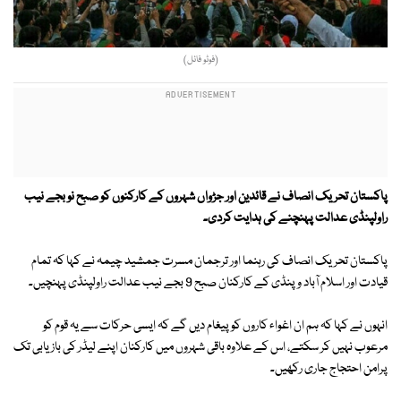
(فوٹو فائل)
پاکستان تحریک انصاف نے قائدین اور جڑواں شہروں کے کارکنوں کو صبح نو بجے نیب
راولپنڈی عدالت پہنچنے کی ہدایت کردی۔
پاکستان تحریک انصاف کی رہنما اور ترجمان مسرت جمشید چیمہ نے کہا کہ تمام
قیادت اور اسلام آباد و پنڈی کے کارکنان صبح 9 بجے نیب عدالت راولپنڈی پہنچیں۔
انہوں نے کہا کہ ہم ان اغواء کاروں کو پیغام دیں گے کہ ایسی حرکات سے یہ قوم کو
مرعوب نہیں کر سکتے، اس کے علاوہ باقی شہروں میں کارکنان اپنے لیڈر کی بازیابی تک
پرامن احتجاج جاری رکھیں۔