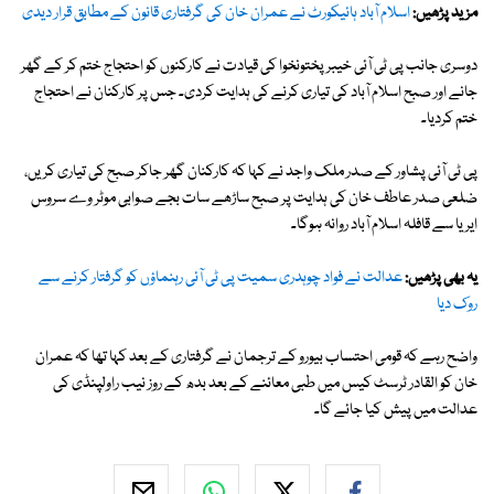
مزید پڑھیں:
اسلام آباد ہائیکورٹ نے عمران خان کی گرفتاری قانون کے مطابق قرار دیدی
دوسری جانب پی ٹی آئی خیبرپختونخوا کی قیادت نے کارکنوں کو احتجاج ختم کر کے گھر
جانے اور صبح اسلام آباد کی تیاری کرنے کی ہدایت کردی۔ جس پر کارکنان نے احتجاج
ختم کردیا۔
پی ٹی آئی پشاور کے صدر ملک واجد نے کہا کہ کارکنان گھر جاکر صبح کی تیاری کریں،
ضلعی صدر عاطف خان کی ہدایت پر صبح ساڑھے سات بجے صوابی موٹر وے سروس
ایریا سے قافلہ اسلام آباد روانہ ہوگا۔
یہ بھی پڑھیں:
عدالت نے فواد چوہدری سمیت پی ٹی آئی رہنماؤں کو گرفتار کرنے سے
روک دیا
واضح رہے کہ قومی احتساب بیورو کے ترجمان نے گرفتاری کے بعد کہا تھا کہ عمران
خان کو القادر ٹرسٹ کیس میں طبی معائنے کے بعد بدھ کے روز نیب راولپنڈی کی
عدالت میں پیش کیا جائے گا۔