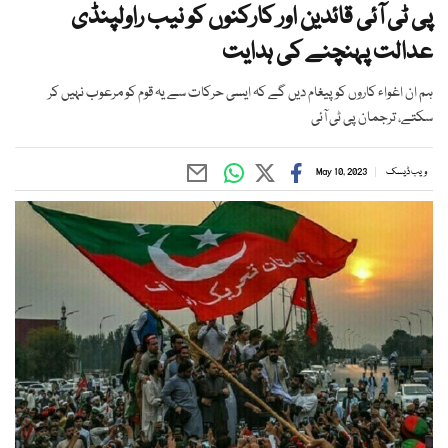
پی ٹی آئی قائدین اور کارکنوں کو نیب راولپنڈی
عدالت پہنچنے کی ہدایت
ہم ان اغواء کاروں کو پیغام دیں گے کہ ایسی حرکات سے یہ قوم کو مرعوب نہیں کر
سکتے، ترجمان پی ٹی آئی
ویب ڈیسک
May 10, 2023