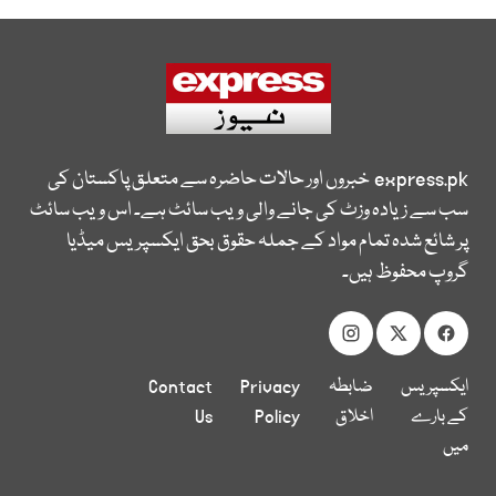
express.pk
خبروں اور حالات حاضرہ سے متعلق پاکستان کی
سب سے زیادہ وزٹ کی جانے والی ویب سائٹ ہے۔ اس ویب سائٹ
پر شائع شدہ تمام مواد کے جملہ حقوق بحق ایکسپریس میڈیا
گروپ محفوظ ہیں۔
ایکسپریس
ضابطہ
Privacy
Contact
کے بارے
اخلاق
Policy
Us
میں