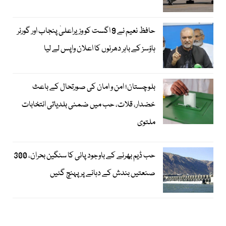
حافظ نعیم نے 9 اگست کو وزیراعلیٰ پنجاب اور گورنر
ہاؤسز کے باہر دھرنوں کا اعلان واپس لے لیا
بلوچستان؛ امن و امان کی صورتحال کے باعث
خضدار، قلات، حب میں ضمنی بلدیاتی انتخابات
ملتوی
حب ڈیم بھرنے کے باوجود پانی کا سنگین بحران، 300
صنعتیں بندش کے دہانے پر پہنچ گئیں