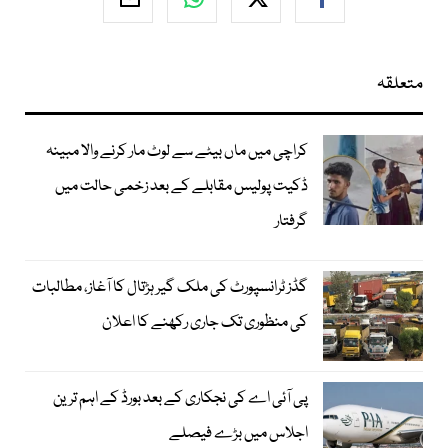
متعلقہ
کراچی میں ماں بیٹے سے لوٹ مار کرنے والا مبینہ
ڈکیت پولیس مقابلے کے بعد زخمی حالت میں
گرفتار
گڈز ٹرانسپورٹ کی ملک گیر ہڑتال کا آغاز، مطالبات
کی منظوری تک جاری رکھنے کا اعلان
پی آئی اے کی نجکاری کے بعد بورڈ کے اہم ترین
اجلاس میں بڑے فیصلے