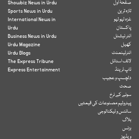
صفحۂ اول
Showbiz News in Urdu
تازہ ترین
Sports News in Urdu
غزہ لہو لہو
International News in
پاکستان
Urdu
انٹر نیشنل
Business News in Urdu
کھیل
Urdu Magazine
انٹرٹینمنٹ
Urdu Blogs
لائف اسٹائل
The Express Tribune
ٹاپ ٹرینڈ
Express Entertainment
دلچسپ و عجیب
صحت
سونے کے نرخ
پیٹرولیم مصنوعات کی قیمتیں
سائنس و ٹیکنالوجی
بلاگ
بزنس
ویڈیوز