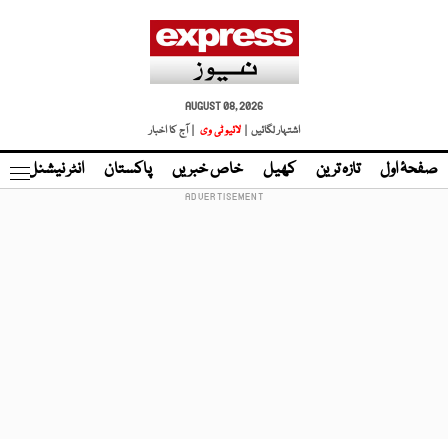
AUGUST 08, 2026
اشتہار لگائیں |
لائیو ٹی وی
| آج کا اخبار
صفحۂ اول
تازہ ترین
کھیل
خاص خبریں
پاکستان
انٹر نیشنل
ٹا