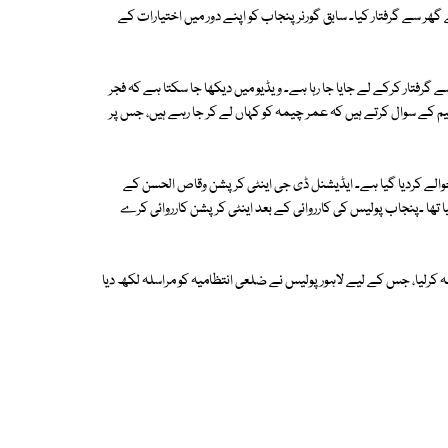
گھر سے گرفتار کیا۔ سابق گورنر پنجاب کو اپنے دور میں اختیارات کے
 گرفتار کرکے لے جایا جا رہا ہے۔ ویڈیو میں دیکھا جا سکتا ہے کہ فجر
اینٹی کرپشن ٹیم کے سوال کرتے ہیں کہ عمر چیمہ کو کہاں لے کر جا رہے ہیں، جس پر
حوالے کردیا گیا ہے۔ ایڈیشنل ڈی جی اینٹی کرپشن وقاص الحسن کے
مہ کے خلاف 7 اے ٹی کا مقدمہ درج کیا تھا ۔پنجاب پولیس کی کارروائی کے بعد اینٹی کرپشن کارروائی کرے
لہ کرلیا، جس کے لیے لاہور پولیس نے ضلعی انتظامیہ کو مراسلہ لکھ دیا