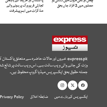
چمن اور لکی مروت میں دستی بم
پاکستان اور امریکا کے باہمی
حملوں میں 3 افراد جاں بحق
تجارتی فریم ورک پر ہونے والے
مذاکرات میں اہم پیشرفت
express.pk
خبروں اور حالات حاضرہ سے متعلق پاکستان 
وزٹ کی جانے والی ویب سائٹ ہے۔ اس ویب سائٹ پر شائع شدہ
جملہ حقوق بحق ایکسپریس میڈیا گروپ محفوظ ہیں۔
ایکسپریس کے بارے میں
ضابطہ اخلاق
Privacy Policy