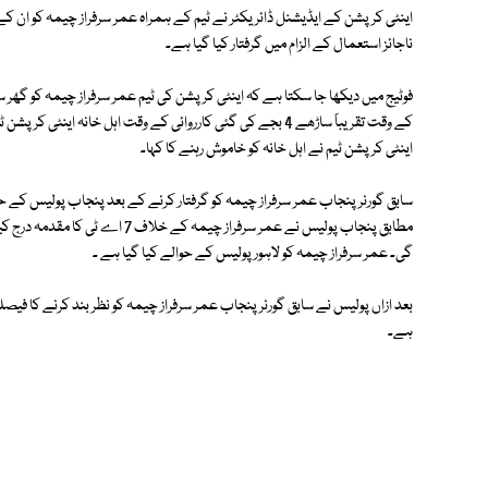
اینٹی کرپشن کے ایڈیشنل ڈائریکٹر نے ٹیم کے ہمراہ عمر سرفراز چیمہ کو ان کے 
ناجائز استعمال کے الزام میں گرفتار کیا گیا ہے۔
فوٹیج میں دیکھا جا سکتا ہے کہ اینٹی کرپشن کی ٹیم عمر سرفراز چیمہ کو گھر سے
کے وقت تقریباً ساڑھے 4 بجے کی گئی کارروائی کے وقت اہل خانہ 
اینٹی کرپشن ٹیم نے اہل خانہ کو خاموش رہنے کا کہا۔
سابق گورنر پنجاب عمر سرفراز چیمہ کو گرفتار کرنے کے بعد پنجاب پولیس کے 
مطابق پنجاب پولیس نے عمر سرفراز چی
گی۔ عمر سرفراز چیمہ کو لاہور پولیس کے حوالے کیا گیا ہے ۔
بعد ازاں پولیس نے سابق گورنر پنجاب عمر سرفراز چیمہ کو نظر بند کرنے کا فیص
ہے۔