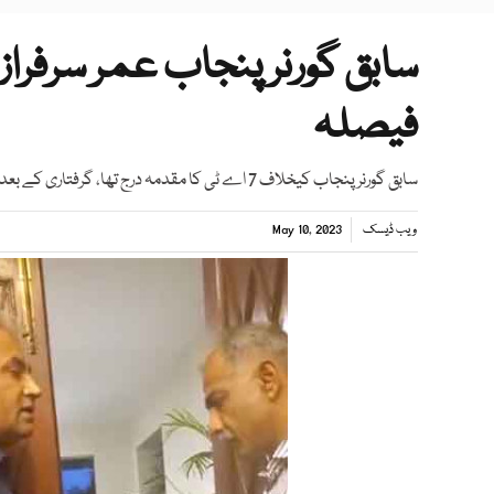
سابق گورنر پنجاب عمر سرفراز
فیصلہ
سابق گورنر پنجاب کیخلاف 7 اے ٹی کا مقدمہ درج تھا، گرفتاری کے بعد پنجاب پولیس کے حوالے کردیا، ایڈیشنل ڈی جی اینٹی کرپشن
ویب ڈیسک
May 10, 2023