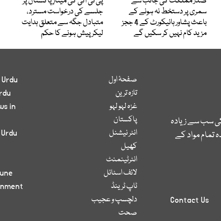
صدر مملکت کی جانب سے
پی ٹی آئی کی مینارِ پاکستان پر
سمری پر دستخط نہ ہونے کے
جلسے کی درخواست مسترد،
باعث پشاور ہائیکورٹ کے 4 ججز
متبادل جگہ سے متعلق ہدایت
مزید کام نہیں کر سکیں گے
لیکرپیش ہونے کا حکم
صفحۂ اول
 Urdu
تازہ ترین
rdu
غزہ لہو لہو
ws in
پاکستان
کی سب سے زیادہ
انٹر نیشنل
 Urdu
 تمام مواد کے
کھیل
انٹرٹینمنٹ
لائف اسٹائل
bune
ٹاپ ٹرینڈ
inment
دلچسپ و عجیب
Contact Us
صحت