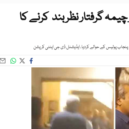
 چیمہ گرفتار نظربند کرنے کا