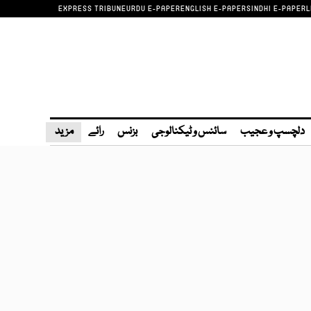
EXPRESS TRIBUNE
URDU E-PAPER
ENGLISH E-PAPER
SINDHI E-PAPER
L
دلچسپ و عجیب
سائنس و ٹیکنالوجی
بزنس
رائے
مزید