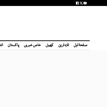
صفحۂ اول
تازہ ترین
کھیل
خاص خبریں
پاکستان
انٹ