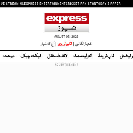
IVE STREAMING
EXPRESS ENTERTAINMENT
CRICKET PAKISTAN
TODAY'S PAPER
AUGUST 05, 2026
اشتہار لگائیں |
لائیو ٹی وی
| آج کا اخبار
ر نیشنل
ٹاپ ٹرینڈ
انٹرٹینمنٹ
لائف اسٹائل
فیکٹ چیک
صحت