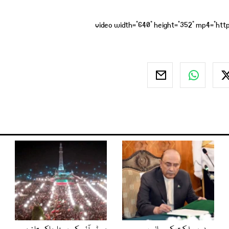
[video width="640" height="352" mp4="h