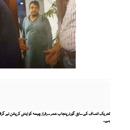
تحریک انصاف کے سابق گورنر پنجاب عمر سرفراز چیمہ کو اینٹی کرپشن نے گرفتا
ہے۔