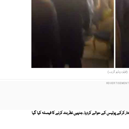
(فوٹو: ویڈیو گریب)
ر کرکے پولیس کے حوالے کردیا، جنہیں نظربند کرنے کا فیصلہ کیا گیا