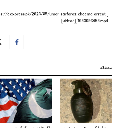
ttps://c.express.pk/2023/05/umar-sarfaraz-cheema-arrest-
1683696458.mp4"][/video]
متعلقہ