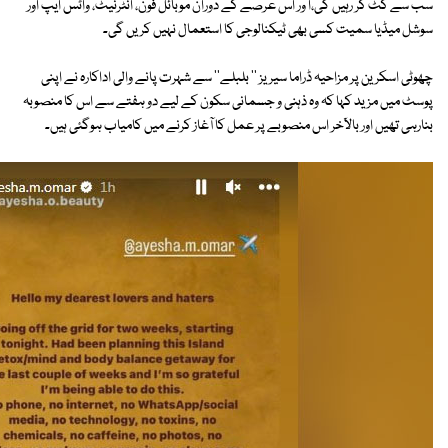
سب سے کٹ کر رہیں گی،ا ور اس عرصے کے دوران موبائل فون، انٹرنیٹ، واٹس ایپ اور
سوشل میڈیا سمیت کسی بھی ٹیکنالوجی کا استعمال نہیں کریں گی۔
چھوٹی اسکرین پر مزاحیہ ڈراما سیریز '' بلبلے'' سے شہرت پانے والی اداکارہ نے اپنی
پوسٹ میں مزید کہا کہ وہ ذہنی و جسمانی سکون کے لیے دو ہفتے سے اس کا منصوبہ
بنارہی تھیں اور بالآخر اس منصوبے پر عمل کا آغاز کرنے میں کامیاب ہوگئی ہیں۔