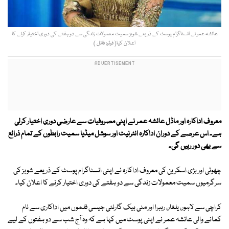
عائشہ عمر نے انسٹاگرام پوسٹ کے ذریعے شوبز سمیت معمولات زندگی سے دو ہفتے کی دوری اختیار کرنے کا
اعلان کیا( فوٹو: فائل )
معروف اداکارہ اور ماڈل عائشہ عمر نے اپنی مصروفیات سے عارضی دوری اختیار کرلی
ہے۔ اس عرصے کے دوران اداکارہ انٹرنیٹ اور سوشل میڈیا سمیت رابطوں کے تمام ذرائع
سے بھی دور رہیں گی۔
چھوٹی اور بڑی اسکرین کی معروف اداکارہ نے اپنی انسٹاگرام پوسٹ کے ذریعے شوبز کی
سرگرمیوں سمیت معمولات زندگی سے دو ہفتے کی دوری اختیار کرنے کا اعلان کیا۔
کراچی سے لاہور، یلغار، رہبرا اور منی بیک گارنٹی جیسی فلموں میں اداکاری سے نام
کمانے والی عائشہ عمر نے اپنی پوسٹ میں کہا ہے کہ وہ آج شب سے دو ہفتوں کے لیے