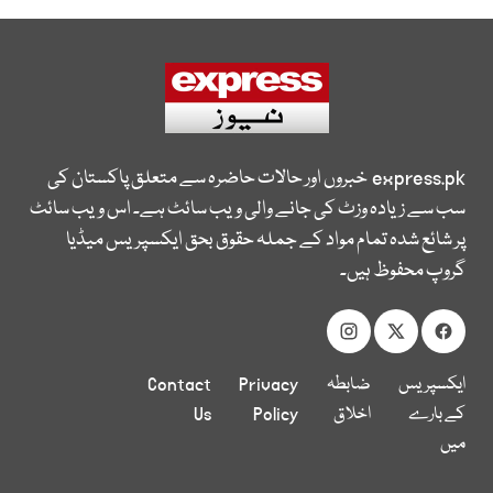
express.pk
خبروں اور حالات حاضرہ سے متعلق پاکستان کی
سب سے زیادہ وزٹ کی جانے والی ویب سائٹ ہے۔ اس ویب سائٹ
پر شائع شدہ تمام مواد کے جملہ حقوق بحق ایکسپریس میڈیا
گروپ محفوظ ہیں۔
ایکسپریس
ضابطہ
Privacy
Contact
کے بارے
اخلاق
Policy
Us
میں