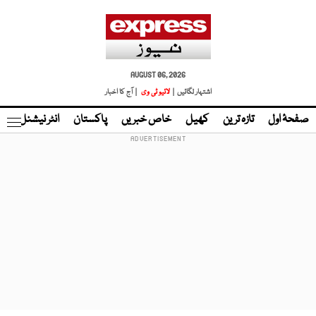
AUGUST 06, 2026
اشتہار لگائیں |
لائیو ٹی وی
| آج کا اخبار
صفحۂ اول
تازہ ترین
کھیل
خاص خبریں
پاکستان
انٹر نیشنل
ٹا