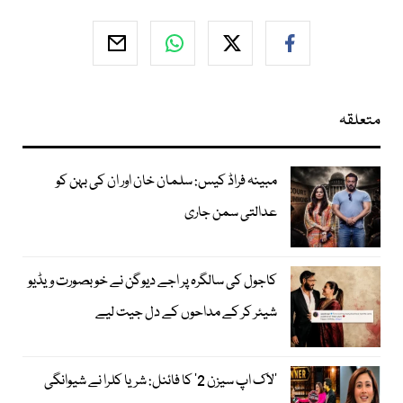
متعلقہ
مبینہ فراڈ کیس: سلمان خان اور ان کی بہن کو
عدالتی سمن جاری
کاجول کی سالگرہ پر اجے دیوگن نے خوبصورت ویڈیو
شیئر کر کے مداحوں کے دل جیت لیے
’لاک اپ سیزن 2‘ کا فائنل: شریا کلرا نے شیوانگی