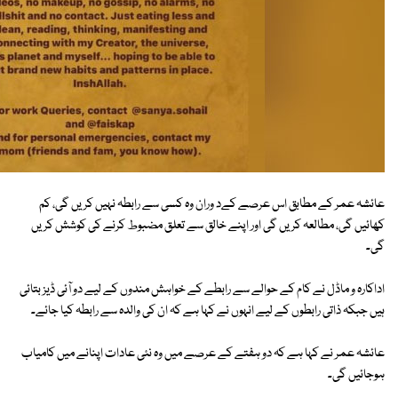
عائشہ عمر کے مطابق اس عرصے کےد وران وہ کسی سے رابطہ نہیں کریں گی، کم
کھائیں گی، مطالعہ کریں گی اور اپنے خالق سے تعلق مضبوط کرنے کی کوشش کریں
گی۔
اداکارہ و ماڈل نے کام کے حوالے سے رابطے کے خواہش مندوں کے لیے دو آئی ڈیز بتائی
ہیں جبکہ ذاتی رابطوں کے لیے انہوں نے کہا ہے کہ ان کی والدہ سے رابطہ کیا جائے۔
عائشہ عمر نے کہا ہے کہ دو ہفتے کے عرصے میں وہ نئی عادات اپنانے میں کامیاب
ہوجائیں گی۔