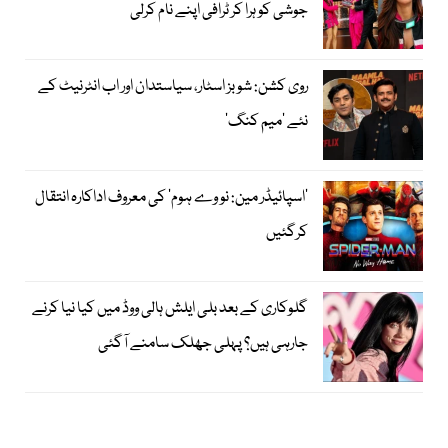
جوشی کو ہرا کر ٹرافی اپنے نام کرلی
روی کشن: شوبز اسٹار، سیاستدان اور اب انٹرنیٹ کے
نئے ’میم کنگ‘
’اسپائیڈر مین: نو وے ہوم‘ کی معروف اداکارہ انتقال
کرگئیں
گلوکاری کے بعد بلی ایلش ہالی ووڈ میں کیا نیا کرنے
جارہی ہیں؟ پہلی جھلک سامنے آگئی