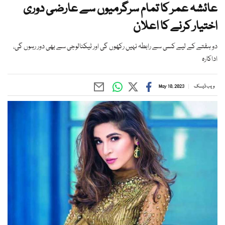
عائشہ عمر کا تمام سرگرمیوں سے عارضی دوری
اختیار کرنے کا اعلان
دو ہفتے کے لیے کسی سے رابطہ نہیں رکھوں گی اور ٹیکنالوجی سے بھی دور رہوں گی،
اداکارہ
ویب ڈیسک
May 10, 2023