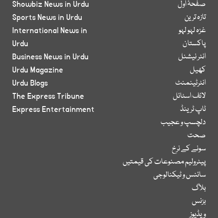
صفحۂ اول
Showbiz News in Urdu
تازہ ترین
Sports News in Urdu
غزہ لہو لہو
International News in
پاکستان
Urdu
انٹر نیشنل
Business News in Urdu
کھیل
Urdu Magazine
انٹرٹینمنٹ
Urdu Blogs
لائف اسٹائل
The Express Tribune
ٹاپ ٹرینڈ
Express Entertainment
دلچسپ و عجیب
صحت
سونے کے نرخ
پیٹرولیم مصنوعات کی قیمتیں
سائنس و ٹیکنالوجی
بلاگ
بزنس
ویڈیوز