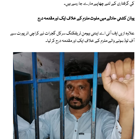
کی گرفتاری کے لئے چھاپے مارے جا رہے ہیں۔
یونان کشتی حادثے میں ملوث ملزم کے خلاف ایک اور مقدمہ درج
علاوہ ازیں ایف آئی اے اینٹی ہیومن ٹریفکنگ سرکل گجرات نے کراچی ائرپورٹ سے
آف لوڈ ہونے والے ملزم کے خلاف ایک اور مقدمہ درج کر لیا۔