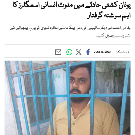
یونان کشتی حادثے میں ملوث انسانی اسمگلرز کا
اہم سرغنہ گرفتار
وقاص احمد نے دیگر ساتھیوں کی ملی بھگت سے متاثرہ شہری کو یورپ بھجوانے کے
لئے پیسے وصول کئے۔
ویب ڈیسک
June 19, 2023