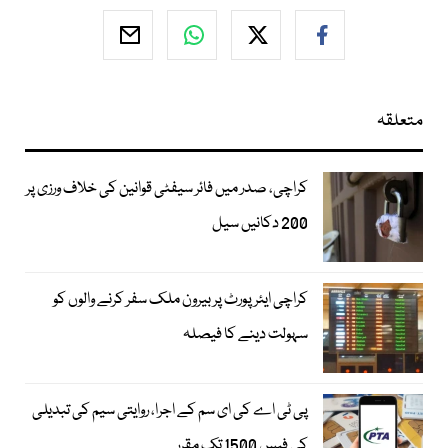
متعلقہ
کراچی، صدر میں فائر سیفٹی قوانین کی خلاف ورزی پر
200 دکانیں سیل
کراچی ایئرپورٹ پر بیرون ملک سفر کرنے والوں کو
سہولت دینے کا فیصلہ
پی ٹی اے کی ای سم کے اجرا، روایتی سیم کی تبدیلی
کی فیس 1500 تک مقرر