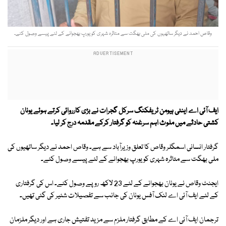
وقاص احمد نے دیگر ساتھیوں کی ملی بھگت سے متاثرہ شہری کو یورپ بھجوانے کے لئے پیسے وصول کئے۔
ایف آئی اے اینٹی ہیومن ٹریفکنگ سرکل گجرات نے بڑی کارروائی کرتے ہوئے یونان
کشتی حادثے میں ملوث اہم سرغنہ کو گرفتار کرکے مقدمہ درج کر لیا۔
گرفتار انسانی اسمگلر وقاص کا تعلق وزیرآباد سے ہے۔ وقاص احمد نے دیگر ساتھیوں کی
ملی بھگت سے متاثرہ شہری کو یورپ بھجوانے کے لئے پیسے وصول کئے۔
ایجنٹ وقاص نے یونان بھجوانے کے لئے 23 لاکھ روپے وصول کئے۔ اس کی گرفتاری
کے لئے ایف آئی اے لنک آفس یونان کی جانب سے تفصیلات شئیر کی گئی تھیں۔
ترجمان ایف آئی اے کے مطابق گرفتار ملزم سے مزید تفتیش جاری ہے اور دیگر ملزمان