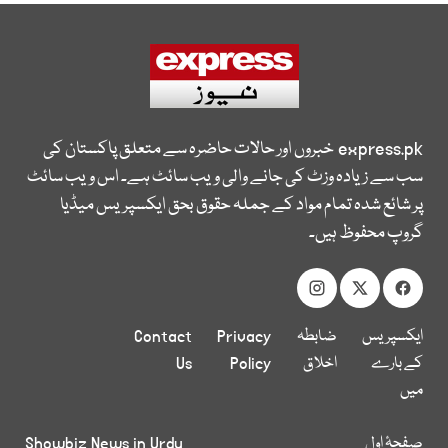
express.pk
خبروں اور حالات حاضرہ سے متعلق پاکستان کی
سب سے زیادہ وزٹ کی جانے والی ویب سائٹ ہے۔ اس ویب سائٹ
پر شائع شدہ تمام مواد کے جملہ حقوق بحق ایکسپریس میڈیا
گروپ محفوظ ہیں۔
ایکسپریس
ضابطہ
Privacy
Contact
کے بارے
اخلاق
Policy
Us
میں
صفحۂ اول
Showbiz News in Urdu