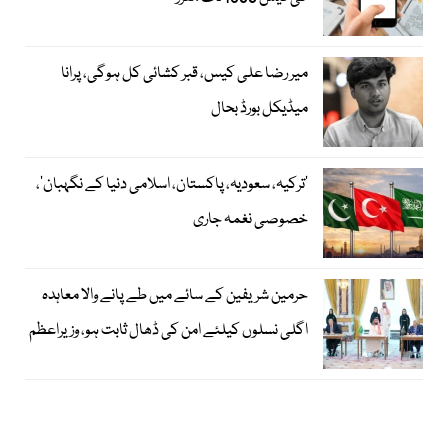
میر رضا علی کیس، قبر کشائی کل ہوگی، پرانا
میڈیکل بورڈ بحال
‘ترکیہ، سعودیہ، پاکستان، اسلامی دنیا کے نگہبان’،
خصوصی نغمہ جاری
حرمین شریفین کے سائے میں طے پانے والا معاہدہ
اگلی نسلوں کیلئے امن کی ڈھال ثابت ہو، وزیراعظم