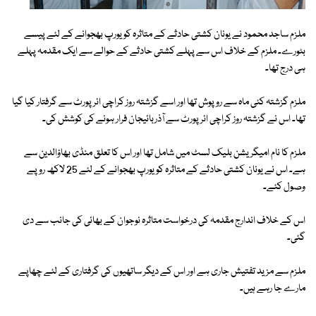
ملزم ساجد محمود نے یونان کشتی حادثے کے متاثرہ کو یورپ بھجوانے کے لئے پیسے
بٹورے۔ ملزم کے خلاف اس سے پہلے کشتی حادثے کے حوالے سے ایک مقدمہ پہلے
ہی درج تھا۔
ملزم گزشتہ کئی ماہ سے روپوش تھا اور اسے گزشتہ روز کراچی ائرپورٹ سے گرفتار کیا گیا
تھا۔ اس نے گزشتہ روز کراچی ائرپورٹ سے آذربائیجان فرار ہونے کی کوشش کی۔
ملزم کا نام امیگریشن بلیک لسٹ میں شامل تھا اور اس کا تعلق منڈی بھاؤالدین سے
ہے۔ اس نے یونان کشتی حادثے کے متاثرہ کو یورپ بھجوانے کے لئے 25 لاکھ روپے
وصول کئے۔
اس کے خلاف اندارج مقدمہ کی درخواست متاثرہ نوجوان کے بھائی کی جانب سے دی
گئی۔
ملزم سے مزید تفتیش جاری ہے اور اس کے دیگر ساتھیوں کی گرفتاری کے لئے چھاپے
مارے جا رہے ہیں۔