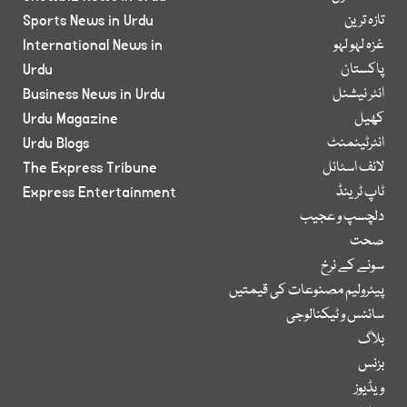
تازہ ترین
Sports News in Urdu
غزہ لہو لہو
International News in
پاکستان
Urdu
انٹر نیشنل
Business News in Urdu
کھیل
Urdu Magazine
انٹرٹینمنٹ
Urdu Blogs
لائف اسٹائل
The Express Tribune
ٹاپ ٹرینڈ
Express Entertainment
دلچسپ و عجیب
صحت
سونے کے نرخ
پیٹرولیم مصنوعات کی قیمتیں
سائنس و ٹیکنالوجی
بلاگ
بزنس
ویڈیوز