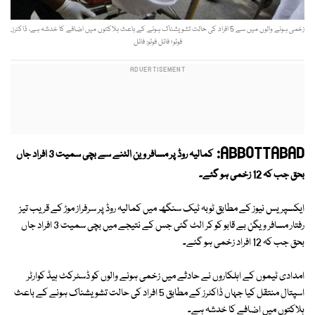
زخمی ہونے والوں میں سے 5 افراد کی حالت تشویشناک ہونے کے باعث ہلاکتوں میں اضافے کا خدشہ ہے، ڈاکٹرز.
فوٹو؛ فائل فوٹو: فائل
ABBOTTABAD:
کمالیہ روڈ پر مسافر وین الٹنے سے بچی سمیت 3 افراد جاں
بحق جب کہ 12 زخمی ہو گئے۔
ایکسپریس نیوز کے مطابق ٹوبہ ٹیک سنگھ میں کمالیہ روڈ پر سرفراز موڑ کے قریب تیز
رفتار مسافر ویگن بے قابو کو کر الٹ گئی جس کے نتیجے میں بچی سمیت 3 افراد جاں
بحق جب کہ 12 افراد زخمی ہو گئے۔
امدادی ٹیموں کے اہلکاروں نے حادثے میں زخمی ہونے والوں کو ڈسٹرکٹ ہیڈ کوارٹر
اسپتال منتقل کیا جہاں ڈاکٹرز کے مطابق 5 افراد کی حالت تشویشناک ہونے کے باعث
ہلاکتوں میں اضافے کا خدشہ ہے۔