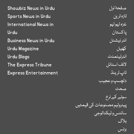
صفحۂ اول
Showbiz News in Urdu
تازہ ترین
Sports News in Urdu
غزہ لہو لہو
International News in
پاکستان
Urdu
انٹر نیشنل
Business News in Urdu
کھیل
Urdu Magazine
انٹرٹینمنٹ
Urdu Blogs
لائف اسٹائل
The Express Tribune
ٹاپ ٹرینڈ
Express Entertainment
دلچسپ و عجیب
صحت
سونے کے نرخ
پیٹرولیم مصنوعات کی قیمتیں
سائنس و ٹیکنالوجی
بلاگ
بزنس