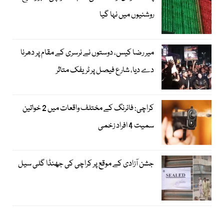
روشنیوں میں نہا گیا
میر رضا کیس، دوستوں نے نرسری کے مقام پر دھرنا
دے دیا، شارع فیصل پر ٹریفک متاثر
کراچی: فائرنگ کے مختلف واقعات میں 2 خواتین
سمیت 4 افراد زخمی
جشن آزادی کے موقع پر کراچی کی جھنڈا گلی سیل