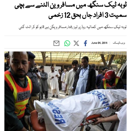
ٹوبہ ٹیک سنگھ میں مسافر وین الٹنے سے بچی
سمیت 3 افراد جاں بحق 12 زخمی
ٹوبہ ٹیک سنگھ میں کمالیہ روڈ پر تیز رفتار مسافر ویگن بے قابو کو کر الٹ گئی
ویب ڈیسک
June 04, 2014