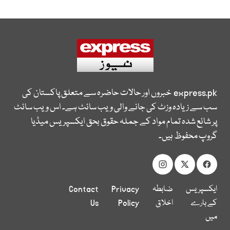
express.pk
خبروں اور حالات حاضرہ سے متعلق پاکستان کی
سب سے زیادہ وزٹ کی جانے والی ویب سائٹ ہے۔ اس ویب سائٹ
پر شائع شدہ تمام مواد کے جملہ حقوق بحق ایکسپریس میڈیا
گروپ محفوظ ہیں۔
ایکسپریس
ضابطہ
Privacy
Contact
کے بارے
اخلاق
Policy
Us
میں