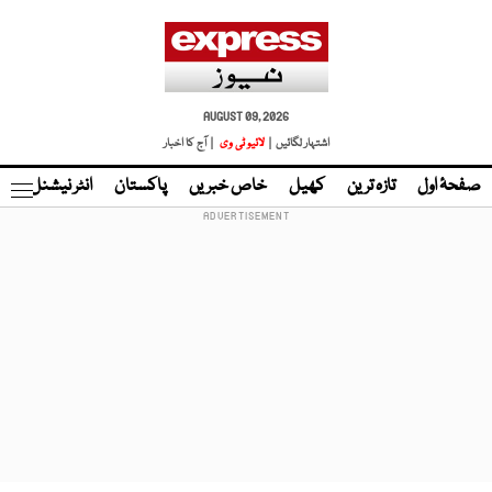
AUGUST 09, 2026
اشتہار لگائیں |
لائیو ٹی وی
| آج کا اخبار
صفحۂ اول
تازہ ترین
کھیل
خاص خبریں
پاکستان
انٹر نیشنل
ٹا