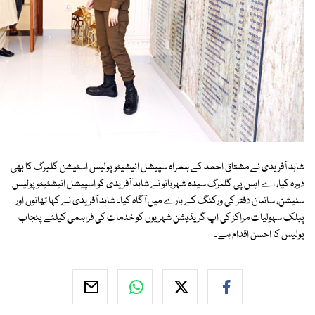
شاہد آفریدی نے مشتاق احمد کے ہمراہ سپیشل انیشیٹو پولیس اسٹیشن گلبرگ کا بھی
دورہ کیا، اے ایس پی گلبرگ سیدہ شہربانو نے شاہد آفریدی کو اسپیشل انیشئیٹو پولیس
سٹیشن، سائبان دفتر کی ورکنگ کے بارے میں آگاہ کیا۔ شاہد آفریدی نے کہا تھانوں اور
پبلک سہولیات مراکز کی اپ گریڈیشن شہریوں کو خدمات کی فراہمی کیلئے پنجاب
پولیس کا احسن اقدام ہے۔