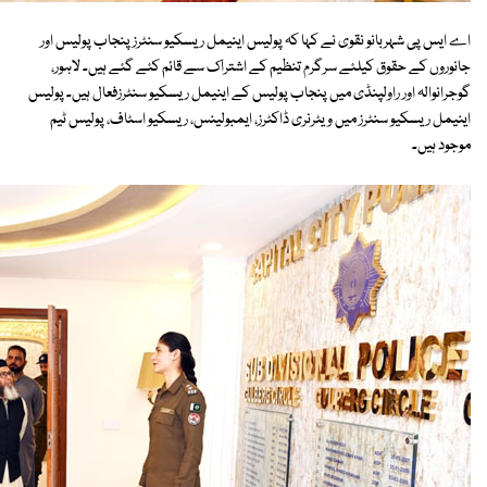
اے ایس پی شہربانو نقوی نے کہا کہ پولیس اینیمل ریسکیو سنٹرز پنجاب پولیس اور
جانوروں کے حقوق کیلئے سرگرم تنظیم کے اشتراک سے قائم کئے گئے ہیں۔ لاہور،
گوجرانوالہ اور راولپنڈی میں پنجاب پولیس کے اینیمل ریسکیو سنٹرزفعال ہیں۔ پولیس
اینیمل ریسکیو سنٹرز میں ویٹرنری ڈاکٹرز، ایمبولینس، ریسکیو اسٹاف، پولیس ٹیم
موجود ہیں۔