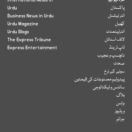
غزہ لہو لہو
International News in
پاکستان
Urdu
انٹر نیشنل
Business News in Urdu
کھیل
Urdu Magazine
انٹرٹینمنٹ
Urdu Blogs
لائف اسٹائل
The Express Tribune
ٹاپ ٹرینڈ
Express Entertainment
دلچسپ و عجیب
صحت
سونے کے نرخ
پیٹرولیم مصنوعات کی قیمتیں
سائنس و ٹیکنالوجی
بلاگ
بزنس
ویڈیوز
جرائم