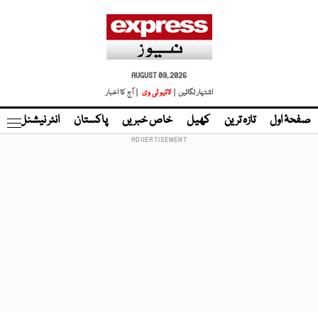
AUGUST 09, 2026
اشتہار لگائیں |
لائیو ٹی وی
| آج کا اخبار
صفحۂ اول
تازہ ترین
کھیل
خاص خبریں
پاکستان
انٹر نیشنل
ٹا