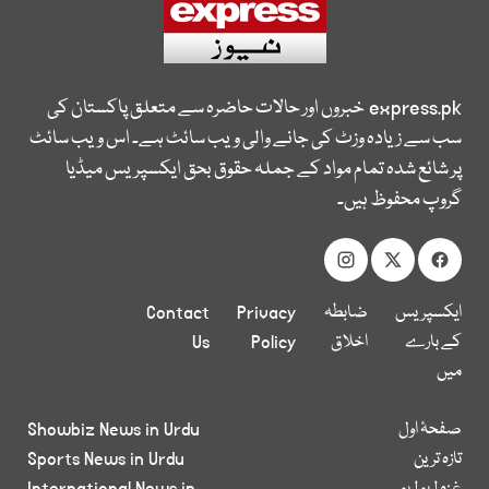
express.pk
خبروں اور حالات حاضرہ سے متعلق پاکستان کی
سب سے زیادہ وزٹ کی جانے والی ویب سائٹ ہے۔ اس ویب سائٹ
پر شائع شدہ تمام مواد کے جملہ حقوق بحق ایکسپریس میڈیا
گروپ محفوظ ہیں۔
ایکسپریس
ضابطہ
Privacy
Contact
کے بارے
اخلاق
Policy
Us
میں
صفحۂ اول
Showbiz News in Urdu
تازہ ترین
Sports News in Urdu