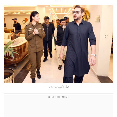
فوٹو: ایکسپریس ویب