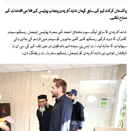
پاکستان کرکٹ ٹیم کے سابق کپتان شاہد آفریدی پنجاب پولیس کے فلاحی اقدامات کے
مداح نکلے۔
شاہد آفریدی کا سابق لیگ سپنر مشتاق احمد کے ہمراہ پولیس اینیمل ریسکیو سینٹر
گلبرگ کا دورہ کرکے ریسکیو کئے گئے جانوروں کو سینٹر میں فراہم کی جانے والی
سہولیات کا جائزہ لیا۔ اے ایس پی سیدہ شہربانو نقوی اور جے ایف کے کی سی ای او
ذوفشاں انوشے نے شاہد آفریدی کو اینیمل ریسکیو سنٹر بارے بریفنگ دی۔