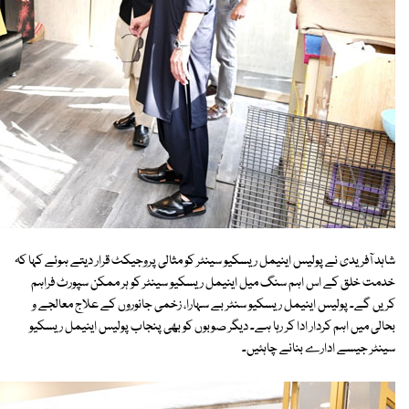
شاہد آفریدی نے پولیس اینیمل ریسکیو سینٹر کو مثالی پروجیکٹ قرار دیتے ہوئے کہا کہ
خدمت خلق کے اس اہم سنگ میل اینیمل ریسکیو سینٹر کو ہر ممکن سپورٹ فراہم
کریں گے۔ پولیس اینیمل ریسکیو سنٹر بے سہارا، زخمی جانوروں کے علاج معالجے و
بحالی میں اہم کردار ادا کر رہا ہے۔ دیگر صوبوں کو بھی پنجاب پولیس اینیمل ریسکیو
سینٹر جیسے ادارے بنانے چاہئیں۔