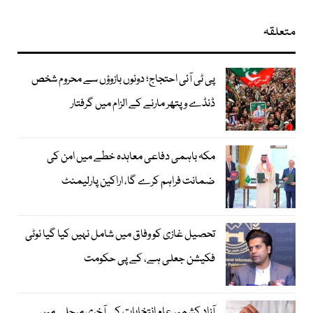
متعلقہ
پی ٹی آئی احتجاج؛ دونوں بازوؤں سے محروم شخص
ڈنڈے و پتھر مارنے کے الزام میں گرفتار
مکہ باہمی دفاعی معاہدہ خطے میں امن کی
ضمانت فراہم کرے گا، اراکین پارلیمنٹ
تحصیل غازی کو وفاق میں شامل نہیں کیا گیا نوٹی
فکیشن جعلی ہے، کے پی حکومت
آزاد کشمیر عام انتخابات کے آخری مرحلے میں