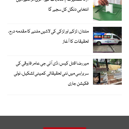
انتخابی دنگل کل سجے گا
ملتان: لڑکے اور لڑکی کی لاشیں ملنے کا مقدمہ درج،
تحقیقات کا آغاز
میر رضا قتل کیس: ڈی آئی جی عامر فاروقی کی
سربراہی میں نئی تحقیقاتی کمیٹی تشکیل، نوٹی
فکیشن جاری