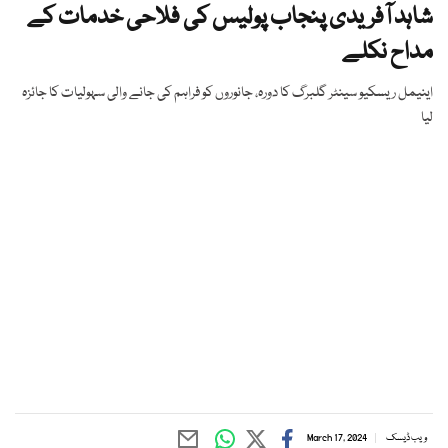
شاہد آفریدی پنجاب پولیس کی فلاحی خدمات کے
مداح نکلے
اینیمل ریسکیو سینٹر گلبرگ کا دورہ، جانوروں کو فراہم کی جانے والی سہولیات کا جائزہ
لیا
ویب ڈیسک
March 17, 2024