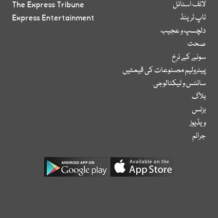
لائف اسٹائل
The Express Tribune
ٹاپ ٹرینڈ
Express Entertainment
دلچسپ و عجیب
صحت
سونے کے نرخ
پیٹرولیم مصنوعات کی قیمتیں
سائنس و ٹیکنالوجی
بلاگ
بزنس
ویڈیوز
جرائم