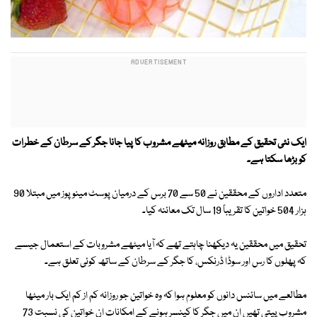
ایک نئی تحقیق کے مطابق روزانہ میٹھے مشروب کا پیا جانا جگر کے سرطان کے خطرات
کو بڑھا سکتا ہے۔
متعدد اداروں کے محققین نے 50 سے 70 برس کے درمیان پوسٹ مینو پوز میں مبتلا 90
ہزار 504 خواتین کا تقریباً 19 سال تک معائنہ کیا۔
تحقیق میں محققین یہ دیکھنا چاہتے تھے کہ آیا میٹھے مشروبات کے استعمال جیسے
کہ پھلوں کا رس اور سوڈا ڈرنکس، کا جگر کے سرطان کے ساتھ کوئی تعلق ہے۔
مطالعے میں سائنس دانوں کو معلوم ہوا کہ وہ خواتین جو روزانہ کم از کم ایک بار میٹھا
مشروب پیتی تھیں ان میں جگر کا کینسر ہونے کے امکانات ان خواتین کی نسبت 73