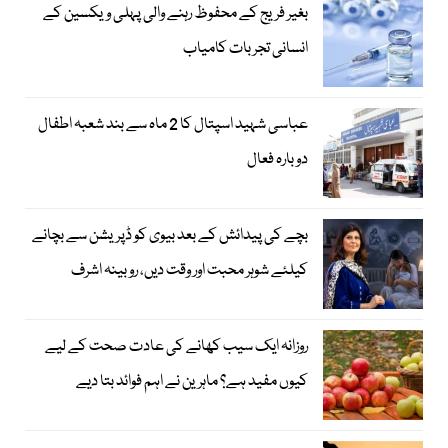
بغیر فریج کے محفوظ رہنے والی پہلی ویکسین کے
انسانی تجربات کامیاب
عباسی شہید اسپتال کا 2 ماہ سے بند شعبہ اطفال
دوبارہ فعال
بچے کی پیدائش کے بعد بیوی کو ڈپریشن سے بچانے
کیلئے شوہر محبت اور وقت دیں، روبینہ اشرف
روزانہ ایک سیب کھانے کی عادت صحت کے لیے
کیوں مفید ہے؟ ماہرین نے اہم فوائد بتا دیے