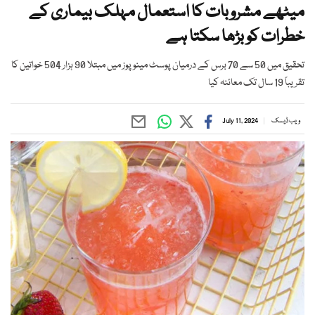
میٹھے مشروبات کا استعمال مہلک بیماری کے
خطرات کو بڑھا سکتا ہے
تحقیق میں 50 سے 70 برس کے درمیان پوسٹ مینو پوز میں مبتلا 90 ہزار 504 خواتین کا
تقریباً 19 سال تک معائنہ کیا
ویب ڈیسک
July 11, 2024