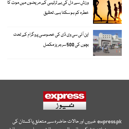
ورزش سے دل کی بے ترتیبی کے مریضوں میں موت کا
خطرہ کم ہو سکتا ہے، تحقیق
این آئی سی وی ڈی کی خصوصی پروگرام کے تحت
بچوں کی 500 سرجریز مکمل
express.pk
خبروں اور حالات حاضرہ سے متعلق پاکستان کی