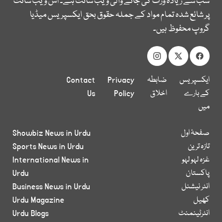
سب سے زیادہ وزٹ کی جانے والی ویب سائٹ ہے۔ اس ویب سائٹ
پر شائع شدہ تمام مواد کے جملہ حقوق بحق ایکسپریس میڈیا
گروپ محفوظ ہیں۔
ایکسپریس
ضابطہ
Privacy
Contact
کے بارے
اخلاق
Policy
Us
میں
صفحۂ اول
Showbiz News in Urdu
تازہ ترین
Sports News in Urdu
غزہ لہو لہو
International News in
پاکستان
Urdu
انٹر نیشنل
Business News in Urdu
کھیل
Urdu Magazine
انٹرٹینمنٹ
Urdu Blogs