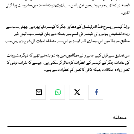
فیصد زیادہ تھے جو مہینے میں تین یا اس سے تھوڑی زیادہ تعداد میں مشروبات پیا کرتی
تھیں۔
ورلڈ کینسر ریسرچ فنڈ انٹرنیشنل کے مطابق جگر کا کینسر دنیا بھر میں چھٹی سب سے
زیادہ تشخیص ہونے والی کینسر کی قسم ہے جبکہ امیریکن کینسر سوسائیٹی کے
مطابق امریکا میں اس بیماری کے کیسز اور اس سے متعلقہ اموات کی شرح بڑھ رہی ہے۔
اس تحقیق سے قبل کیے جانے والے مطالعوں میں یہ شواہد ملے تھے کہ دیگر مشروبات
کی عادات جگر کے کینسر کے خطرات کو متاثر کر سکتی ہیں، جیسے کہ شراب نوشی کا
تعلق زیادہ امکانات جبکہ کافی کا تعلق کم خطرات سے ہے۔
متعلقہ