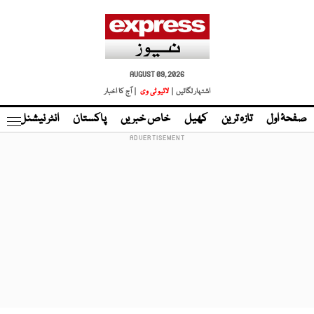
AUGUST 09, 2026
اشتہار لگائیں |
لائیو ٹی وی
| آج کا اخبار
صفحۂ اول
تازہ ترین
کھیل
خاص خبریں
پاکستان
انٹر نیشنل
ٹا