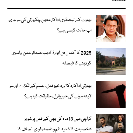
متعلقہ
بھارت کے لیجنڈری اداکار متھن چکرورتی کی سرجری،
اب حالت کیسی ہے؟
2025 کا ’کمال فن ایوارڈ‘ ادیب عبدالرحمٰن براہوی
کو دینے کا فیصلہ
بھارتی اداکارہ کا لرزہ خیز قتل، جسم کے ٹکڑے اور سر
لاپتہ ہونے کی خبر وائرل، حقیقت کیا ہے؟
کراچی میں 18 ماہ کی بچی کے قتل پر شوبز
شخصیات کا شدید غم و غصہ، فوری انصاف کا