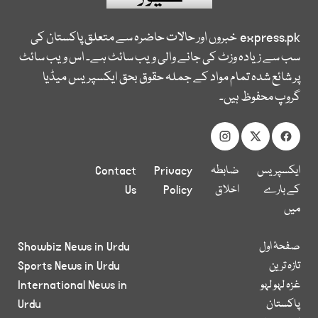
express.pk
خبروں اور حالات حاضرہ سے متعلق پاکستان کی
سب سے زیادہ وزٹ کی جانے والی ویب سائٹ ہے۔ اس ویب سائٹ
پر شائع شدہ تمام مواد کے جملہ حقوق بحق ایکسپریس میڈیا
گروپ محفوظ ہیں۔
ایکسپریس
ضابطہ
Privacy
Contact
کے بارے
اخلاق
Policy
Us
میں
صفحۂ اول
Showbiz News in Urdu
تازہ ترین
Sports News in Urdu
غزہ لہو لہو
International News in
پاکستان
Urdu