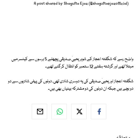
A post shared by Shagufta Ejaz (@shaguftaejazofficial)
واضح رہے کہ شگفتہ اعجاز کے شوہر یحییٰ صدیقی پچھلے 5 برسوں سے کینسر میں
مبتلا تھے اور گزشتہ ہفتے 12 ستمبر کو انتقال کرگئے تھے۔
شگفتہ اعجاز اور یحییٰ صدیقی کی یہ دوسری شادی تھی، دونوں کی پہلی شادیوں سے دو
دو بچے ہیں جبکہ ان دونوں کی دو مشترکہ بیٹیاں بھی ہیں۔