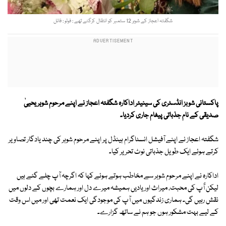
شگفتہ اعجاز کے شوہر 12 ستمبر کو انتقال کرگئے تھے : فوٹو : فائل
پاکستانی شوبز انڈسٹری کی سینیئر اداکارہ شگفتہ اعجاز نے اپنے مرحوم شوہر یحییٰ
صدیقی کے نام جذباتی پیغام جاری کردیا۔
شگفتہ اعجاز نے اپنے آفیشل انسٹاگرام ہینڈل پر اپنے مرحوم شوہر کی چند یادگار تصاویر
کرتے ہوئے ایک طویل جذباتی نوٹ تحریر کیا۔
اداکارہ نے اپنے مرحوم شوہر سے مخاطب ہوتے ہوئے کہا کہ اگرچہ آپ چلے گئے ہیں
لیکن آٓپ کی محبت، میراث اور یادیں ہمیشہ میرے دل اور ہمارے بچوں کے دلوں میں
نقش رہیں گی۔ ہماری زندگیوں میں آپ کی موجودگی ایک نعمت تھی اور میں اس وقت
کے لیے بہت مشکور ہوں جو ہم نے ساتھ گزارے۔