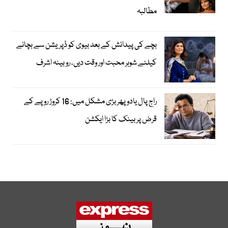
مطالبہ
بچے کی پیدائش کے بعد بیوی کو ڈپریشن سے بچانے
کیلئے شوہر محبت اور وقت دیں، روبینہ اشرف
راج پال یادو پھر بڑی مشکل میں: 16 کروڑ روپے کے
قرض پر بینک کا بڑا ایکشن