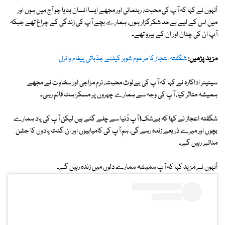
اُنہوں نے کہا کہ آپ کی محبت، رہنمائی اور مجھے ایسا انسان بنایا جو آج میں ہوں اور
میں اس کے لیے بےحد شکرگزار ہوں، ہمارے بچے آپ کی زندگی کے چراغ تھے جبکہ
آپ ان کی چٹان اور ان کے ہیرو تھے۔
مزید پڑھیں:
شگفتہ اعجاز کا مرحوم شوہر کیلئے جذباتی پیغام وائرل
سینیئر اداکارہ نے کہا کہ آپ کی بےلوث محبت، نرم مزاجی اور سخاوت نے مجھے
ہمیشہ متاثر کیا، آپ کی وجہ سے ہمارے چہروں پر مسکراہٹ قائم رہی۔
شگفتہ اعجاز نے کہا کہ بےشک! آپ دُنیا سے چلے گئے ہیں لیکن آپ کی یاد ہمارے
بچوں اور میرے ذریعے زندہ رہے گی، ہم آپ کی کامیابیوں اور ان گنت یادوں کا جشن
مناتے رہیں گے۔
اُنہوں نے مزید کہا کہ آپ ہمیشہ ہمارے دلوں میں زندہ رہیں گے۔