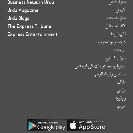
انٹر نیشنل
Business News in Urdu
کھیل
Urdu Magazine
انٹرٹینمنٹ
Urdu Blogs
لائف اسٹائل
The Express Tribune
ٹاپ ٹرینڈ
Express Entertainment
دلچسپ و عجیب
صحت
سونے کے نرخ
پیٹرولیم مصنوعات کی قیمتیں
سائنس و ٹیکنالوجی
بلاگ
بزنس
ویڈیوز
جرائم