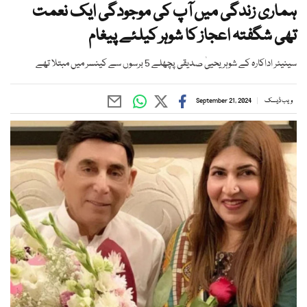
ہماری زندگی میں آپ کی موجودگی ایک نعمت
تھی شگفتہ اعجاز کا شوہر کیلئے پیغام
سینیئر اداکارہ کے شوہر یحییٰ صدیقی پچھلے 5 برسوں سے کینسر میں مبتلا تھے
ویب ڈیسک
September 21, 2024