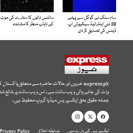
سام سنگ نے گوگل سے پہلے
سائنس دانوں کا ستارے کی موت
38 نئی اینڈرائیڈ سیکیورٹی اپ
کے نایاب منظر کا مشاہدہ
ڈیٹس کی تصدیق کر دی
express.pk
خبروں اور حالات حاضرہ سے متعلق پاکستان 
وزٹ کی جانے والی ویب سائٹ ہے۔ اس ویب سائٹ پر شائع شدہ
جملہ حقوق بحق ایکسپریس میڈیا گروپ محفوظ ہیں۔
ایکسپریس کے بارے میں
ضابطہ اخلاق
Privacy Policy