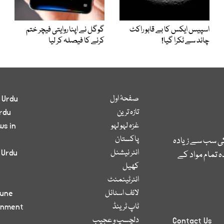
اسپیس ایکس کا بے قابو راکٹ
گوگل نے اپنا روایتی فیچر ختم
چاند سے ٹکرا گیا!
کرنے کا فیصلہ کر لیا
صفحۂ اول
 Urdu
تازہ ترین
rdu
غزہ لہو لہو
ws in
پاکستان
کی سب سے زیادہ
انٹر نیشنل
 Urdu
 تمام مواد کے
کھیل
انٹرٹینمنٹ
لائف اسٹائل
bune
ٹاپ ٹرینڈ
inment
دلچسپ و عجیب
Contact Us