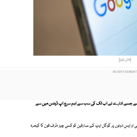
[فائل-فوٹو]
یا ہے جسے ادارے نے اب تک کی سب سے اہم سرچ اپ ڈیٹس میں سے
 آئی او ایس دونوں پر گوگل ایپ کے صارفین کو کسی چیز طرف فون کا کیمرہ