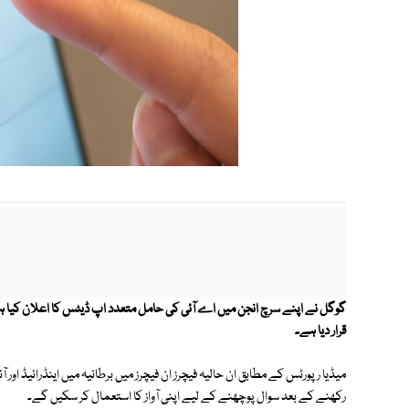
گوگل نے اپنے سرچ انجن میں اے آئی کی حامل متعدد اپ ڈیٹس کا اعلان ک
قرار دیا ہے۔
میڈیا رپورٹس کے مطابق ان حالیہ فیچرز ان فیچرز میں برطانیہ میں اینڈرائیڈ اور
رکھنے کے بعد سوال پوچھنے کے لیے اپنی آواز کا استعمال کر سکیں گے۔