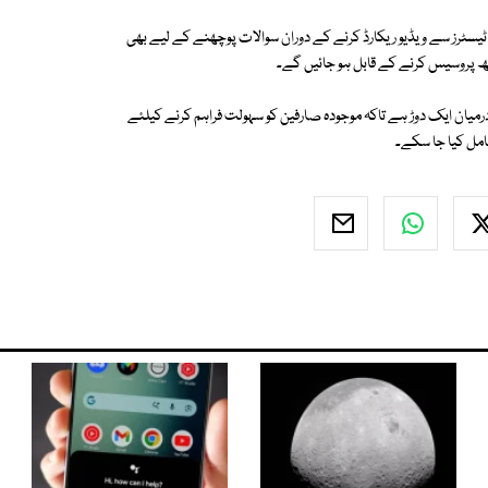
 ٹیسٹرز سے ویڈیو ریکارڈ کرنے کے دوران سوالات پوچھنے کے لیے بھی
میان ایک دوڑ ہے تاکہ موجودہ صارفین کو سہولت فراہم کرنے کیلئے
شامل کیا جا سکے۔