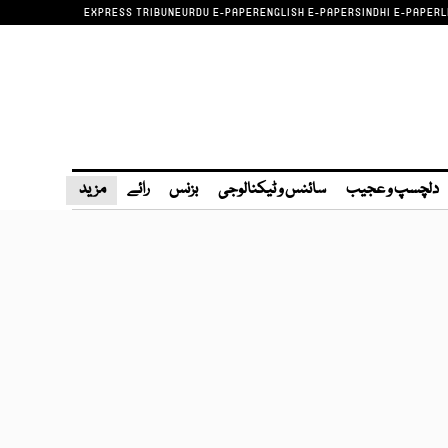
EXPRESS TRIBUNE
URDU E-PAPER
ENGLISH E-PAPER
SINDHI E-PAPER
L
دلچسپ و عجیب
سائنس و ٹیکنالوجی
بزنس
رائے
مزید