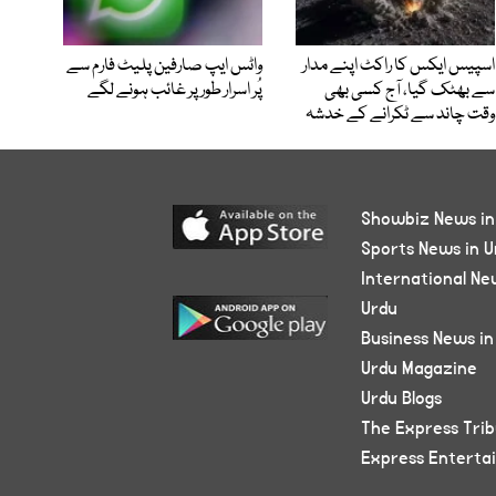
اسپیس ایکس کا راکٹ اپنے مدار
واٹس ایپ صارفین پلیٹ فارم سے
سے بھٹک گیا، آج کسی بھی
پُر اسرار طور پر غائب ہونے لگے
وقت چاند سے ٹکرانے کے خدشہ
Showbiz News in
Sports News in U
International Ne
Urdu
Business News in
Urdu Magazine
Urdu Blogs
The Express Tri
Express Enterta