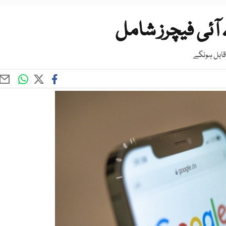
ٓئی فیچرز شامل
قابل ہونگے