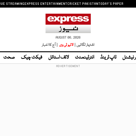
IVE STREAMING
EXPRESS ENTERTAINMENT
CRICKET PAKISTAN
TODAY'S PAPER
AUGUST 06, 2026
اشتہار لگائیں |
لائیو ٹی وی
| آج کا اخبار
ر نیشنل
ٹاپ ٹرینڈ
انٹرٹینمنٹ
لائف اسٹائل
فیکٹ چیک
صحت