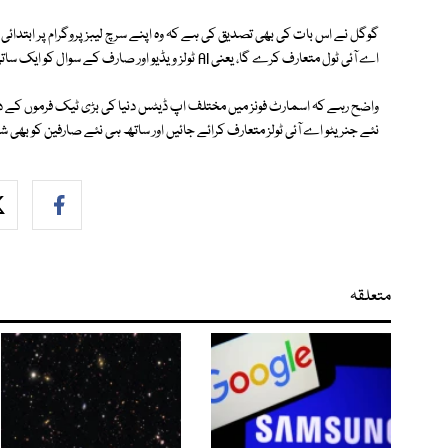
گوگل نے اس بات کی بھی تصدیق کی ہے کہ وہ اپنے سرچ لیبز پروگرام پر ابتدائی
اے آئی ٹول متعارف کرے گا، یعنی AI ٹولز ویڈیو اور صارف کے سوال کو ایک ساتھ پروسیس کرنے کے قابل ہو جائیں گے۔
واضح رہے کہ اسمارٹ فونز میں مختلف اپ ڈیٹس دنیا کی بڑی ٹیک فرموں کے در
نئے جنریٹو اے آئی ٹولز متعارف کرائے جائیں اور ساتھ ہی نئے صارفین کو بھی 
متعلقہ