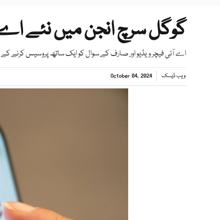
گوگل سرچ انجن میں نئے اے ا
اے آئی فیچر ویڈیو اور صارف کے سوال کو ایک ساتھ پروسیس کرنے کے 
ویب ڈیسک
October 04, 2024