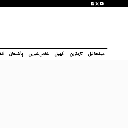
صفحۂ اول
تازہ ترین
کھیل
خاص خبریں
پاکستان
انٹ