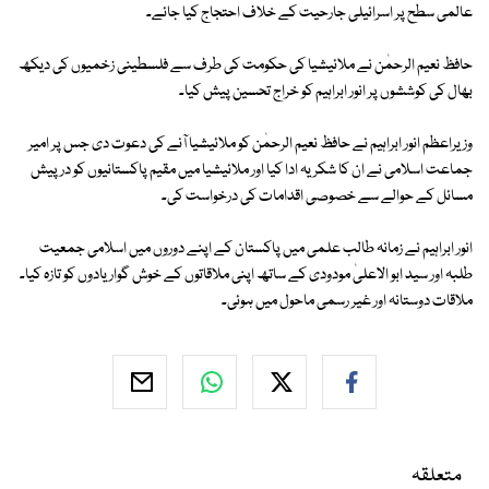
عالمی سطح پر اسرائیلی جارحیت کے خلاف احتجاج کیا جائے۔
حافظ نعیم الرحمٰن نے ملائیشیا کی حکومت کی طرف سے فلسطینی زخمیوں کی دیکھ
بھال کی کوششوں پر انور ابراہیم کو خراج تحسین پیش کیا۔
وزیراعظم انور ابراہیم نے حافظ نعیم الرحمٰن کو ملائیشیا آنے کی دعوت دی جس پر امیر
جماعت اسلامی نے ان کا شکریہ ادا کیا اور ملائیشیا میں مقیم پاکستانیوں کو درپیش
مسائل کے حوالے سے خصوصی اقدامات کی درخواست کی۔
انور ابراہیم نے زمانہ طالب علمی میں پاکستان کے اپنے دوروں میں اسلامی جمعیت
طلبہ اور سید ابو الاعلیٰ مودودی کے ساتھ اپنی ملاقاتوں کے خوش گوار یادوں کو تازہ کیا۔
ملاقات دوستانہ اور غیر رسمی ماحول میں ہوئی۔
متعلقہ