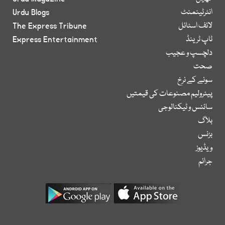
انٹرٹینمنٹ
Urdu Blogs
لائف اسٹائل
The Express Tribune
ٹاپ ٹرینڈ
Express Entertainment
دلچسپ و عجیب
صحت
سونے کے نرخ
پیٹرولیم مصنوعات کی قیمتیں
سائنس و ٹیکنالوجی
بلاگ
بزنس
ویڈیوز
جرائم