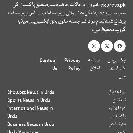
express.pk
خبروں اور حالات حاضرہ سے متعلق پاکستان کی
سب سے زیادہ وزٹ کی جانے والی ویب سائٹ ہے۔ اس ویب سائٹ
پر شائع شدہ تمام مواد کے جملہ حقوق بحق ایکسپریس میڈیا
گروپ محفوظ ہیں۔
ایکسپریس
ضابطہ
Privacy
Contact
کے بارے
اخلاق
Policy
Us
میں
صفحۂ اول
Showbiz News in Urdu
تازہ ترین
Sports News in Urdu
غزہ لہو لہو
International News in
پاکستان
Urdu
انٹر نیشنل
Business News in Urdu
کھیل
Urdu Magazine