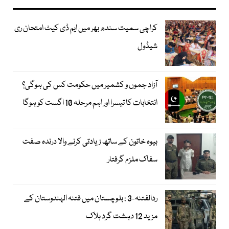
کراچی سمیت سندھ بھر میں ایم ڈی کیٹ امتحان ری
شیڈول
آزاد جموں و کشمیر میں حکومت کس کی ہوگی؟
انتخابات کا تیسرا اور اہم مرحلہ 10 اگست کو ہوگا
بیوہ خاتون کے ساتھ زیادتی کرنے والا درندہ صفت
سفاک ملزم گرفتار
ردالفتنہ-3 : بلوچستان میں فتنہ الہندوستان کے
مزید 12 دہشت گرد ہلاک