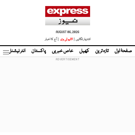
AUGUST 06, 2026
اشتہار لگائیں |
لائیو ٹی وی
| آج کا اخبار
صفحۂ اول
تازہ ترین
کھیل
خاص خبریں
پاکستان
انٹر نیشنل
ٹا