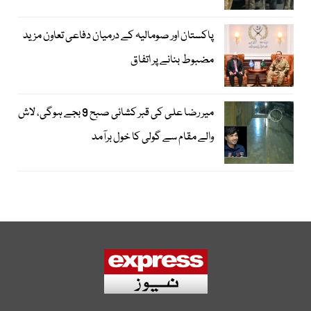
پاکستان اور صومالیہ کے درمیان دفاعی تعاون مزید
مضبوط بنانے پر اتفاق
میر رضا علی کی قبر کشائی صبح 9 بجے ہوگی، لاش
والے مقام سے گولی کا خول برآمد