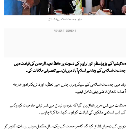
فوٹو : جماعت اسلامی پاکستان
ملائیشیا کے وزیراعظم انور ابراہیم کی دعوت پر حافظ نعیم الرحمٰن کی قیادت میں
جماعت اسلامی کے وفد نے اسلام آباد میں ان سے تفصیلی ملاقات کی۔
وفد میں جماعت اسلامی کے سیکریٹری جنرل امیر العظیم اور ڈائریکٹر امور خارجہ
آصف لقمان قاضی بھی شامل تھے۔
ملاقات میں اس امر پر اتفاق پایا گیا کہ غزہ اور لبنان میں اسرائیلی جارحیت کو روکنے
کے لیے اسلامی ملکوں کی قیادت کو فوری کردار ادا کرنا چاہیے۔
دونوں کے درمیان اتفاق کیا گیا کہ مزاحمت کے ایک سال مکمل ہونے پر سات اکتوبر کو