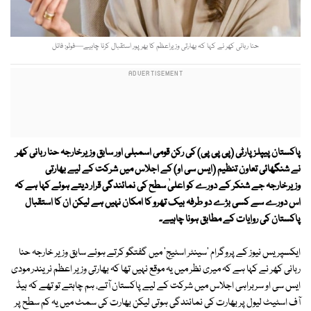
حنا ربانی کھر نے کہا کہ بھارتی وزیراعظم کا بھرپور استقبال کرنا چاہیے—فوٹو: فائل
پاکستان پیپلزپارٹی (پی پی پی) کی رکن قومی اسمبلی اور سابق وزیرخارجہ حنا ربانی کھر
نے شنگھائی تعاون تنظیم (ایس سی او) کے اجلاس میں شرکت کے لیے بھارتی
وزیرخارجہ جے شنکر کے دورے کو اعلیٰ سطح کی نمائندگی قرار دیتے ہوئے کہا ہے کہ
اس دورے سے کسی بڑے دو طرفہ بیک تھرو کا امکان نہیں ہے لیکن ان کا استقبال
پاکستان کی روایات کے مطابق ہونا چاہیے۔
ایکسپریس نیوز کے پروگرام 'سینٹر اسٹیج' میں گفتگو کرتے ہوئے سابق وزیر خارجہ حنا
ربانی کھر نے کہا ہے کہ میری نظر میں یہ موقع نہیں تھا کہ بھارتی وزیر اعظم نریندر مودی
ایس سی او سربراہی اجلاس میں شرکت کے لیے پاکستان آتے، ہم چاہتے تو تھے کہ ہیڈ
آف اسٹیٹ لیول پر بھارت کی نمائندگی ہوتی لیکن بھارت کی سمٹ میں یہ کم سطح پر