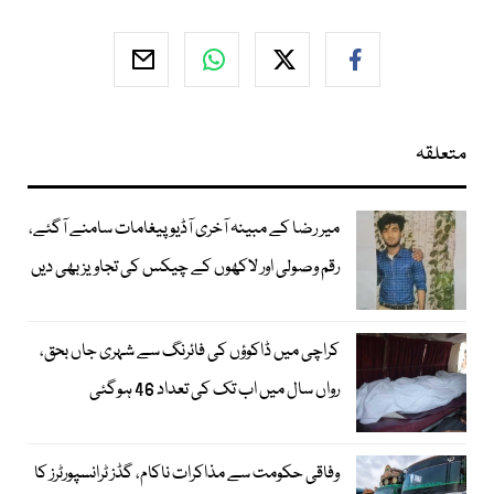
متعلقہ
میر رضا کے مبینہ آخری آڈیو پیغامات سامنے آگئے،
رقم وصولی اور لاکھوں کے چیکس کی تجاویز بھی دیں
کراچی میں ڈاکوؤں کی فائرنگ سے شہری جاں بحق،
رواں سال میں اب تک کی تعداد 46 ہوگئی
وفاقی حکومت سے مذاکرات ناکام، گڈز ٹرانسپورٹرز کا