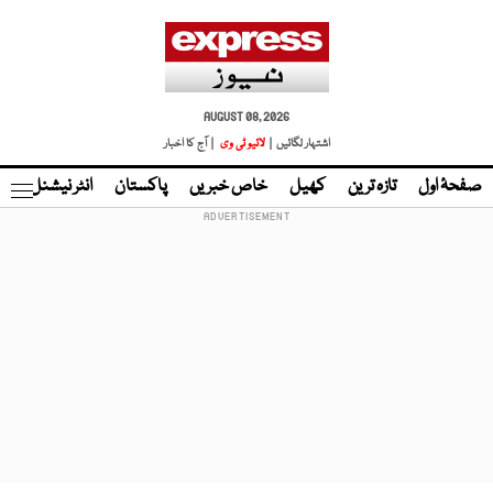
AUGUST 08, 2026
اشتہار لگائیں |
لائیو ٹی وی
| آج کا اخبار
صفحۂ اول
تازہ ترین
کھیل
خاص خبریں
پاکستان
انٹر نیشنل
ٹا