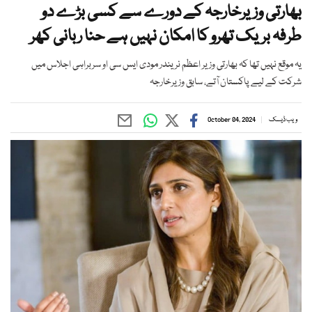
بھارتی وزیرخارجہ کے دورے سے کسی بڑے دو
طرفہ بریک تھرو کا امکان نہیں ہے حنا ربانی کھر
یہ موقع نہیں تھا کہ بھارتی وزیر اعظم نریندر مودی ایس سی او سربراہی اجلاس میں
شرکت کے لیے پاکستان آتے، سابق وزیرخارجہ
ویب ڈیسک
October 04, 2024