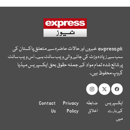
express.pk
خبروں اور حالات حاضرہ سے متعلق پاکستان کی
سب سے زیادہ وزٹ کی جانے والی ویب سائٹ ہے۔ اس ویب سائٹ
پر شائع شدہ تمام مواد کے جملہ حقوق بحق ایکسپریس میڈیا
گروپ محفوظ ہیں۔
ایکسپریس
ضابطہ
Privacy
Contact
کے بارے
اخلاق
Policy
Us
میں