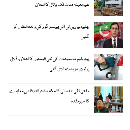
غیرمعینہ مدت تک ہڑتال کا اعلان
چئیرمین پی ٹی آئی بیرسٹر گوہر کی والدہ انتقال کر
گئیں
پیٹرولیم مصنوعات کی نئی قیمتوں کا اعلان، ڈیزل
پر لیوی مزید بڑھا دی گئی
مفتی تقی عثمانی کا مکہ مشترکہ دفاعی معاہدے
کا خیرمقدم