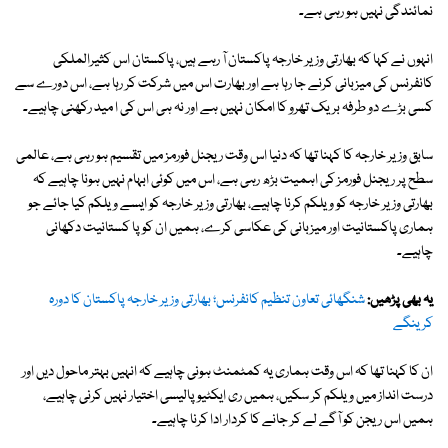
نمائندگی نہیں ہو رہی ہے۔
انہوں نے کہا کہ بھارتی وزیر خارجہ پاکستان آ رہے ہیں، پاکستان اس کثیرالملکی
کانفرنس کی میزبانی کرنے جا رہا ہے اور بھارت اس میں شرکت کر رہا ہے، اس دورے سے
کسی بڑے دو طرفہ بریک تھرو کا امکان نہیں ہے اور نہ ہی اس کی ا مید رکھنی چاہیے۔
سابق وزیر خارجہ کا کہنا تھا کہ دنیا اس وقت ریجنل فورمز میں تقسیم ہو رہی ہے، عالمی
سطح پر ریجنل فورمز کی اہمیت بڑھ رہی ہے، اس میں کوئی ابہام نہیں ہونا چاہیے کہ
بھارتی وزیر خارجہ کو ویلکم کرنا چاہیے، بھارتی وزیر خارجہ کو ایسے ویلکم کیا جائے جو
ہماری پاکستانیت اور میزبانی کی عکاسی کرے، ہمیں ان کو پا کستانیت دکھانی
چاہیے۔
یہ بھی پڑھیں:
شنگھائی تعاون تنظیم کانفرنس؛ بھارتی وزیر خارجہ پاکستان کا دورہ
کرینگے
ان کا کہنا تھا کہ اس وقت ہماری یہ کمٹمنٹ ہونی چاہیے کہ انہیں بہتر ماحول دیں اور
درست انداز میں ویلکم کر سکیں، ہمیں ری ایکٹیو پالیسی اختیار نہیں کرنی چاہیے،
ہمیں اس ریجن کو آگے لے کر جانے کا کردار ادا کرنا چاہیے۔