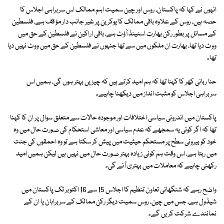
انہوں نے کہا کہ پاکستان، روس اور چین سمیت اہم ممالک اس سربراہی اجلاس کا
حصہ ہیں، روس کے علاوہ باقی ممالک کا یوکرین پر غیر جانب دار مؤ قف ہے، فلسطین
کے مسائل پر بطور رکن بھارت اسٹینڈ آؤٹ ہے، باقی اراکین نے فلسطین کے حق میں
ووٹ دیا تھا، بھارت ان ملکوں میں سے تھا جنہوں نے فلسطین کے حق میں ووٹ نہیں دیا
تھا۔
حنا ربانی کھر کا کہنا تھا کہ ہم امید کرتے ہیں کہ چیزیں بہتر ہوں گی، ہمیں اس
سربراہی اجلاس کو مثبت انداز میں دیکھنا چاہیے۔
پاکستان میں اندرونی سیاسی اختلافات اور موجودہ حالات سے متعلق سوال پر ان کا کہنا
تھا کہ اگر کوئی یہ سمجھے کہ عدم سیاسی اور معاشی استحکام کی صورت حال میں وہ
خود کو بیرونی سطح پر مستحکم حیثیت میں پیش کر سکتا ہے تو وہ احمقوں کی جنت
میں رہتا ہے، اس وقت ہم کوئی زیادہ بہتر صورت حال میں نہیں ہیں لیکن ہمیں امید
رکھنی چاہیے کہ معاملات میں بہتری آئے گی۔
واضح رہے کہ شنگھائی تعاون تنظیم کا اجلاس 15 سے 16 اکتوبر تک پاکستان میں
شیڈول ہے، جس میں چین، روس سمیت دیگر رکن ممالک کے سربراہان یا ان کے
نمائندے شرکت کریں گے۔