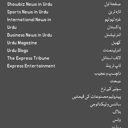
صفحۂ اول
Showbiz News in Urdu
تازہ ترین
Sports News in Urdu
غزہ لہو لہو
International News in
پاکستان
Urdu
انٹر نیشنل
Business News in Urdu
کھیل
Urdu Magazine
انٹرٹینمنٹ
Urdu Blogs
لائف اسٹائل
The Express Tribune
ٹاپ ٹرینڈ
Express Entertainment
دلچسپ و عجیب
صحت
سونے کے نرخ
پیٹرولیم مصنوعات کی قیمتیں
سائنس و ٹیکنالوجی
بلاگ
بزنس
ویڈیوز