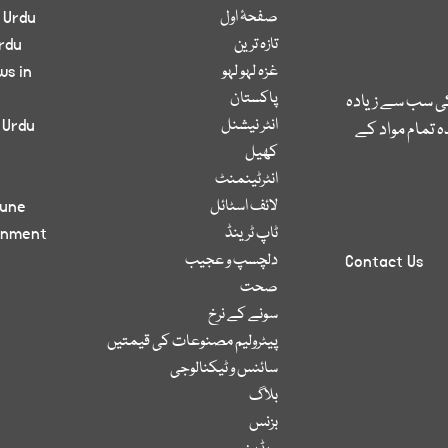
صفحۂ اول
 Urdu
تازہ ترین
rdu
غزہ لہو لہو
ws in
پاکستان
کی سب سے زیادہ
انٹر نیشنل
 Urdu
 تمام مواد کے
کھیل
انٹرٹینمنٹ
لائف اسٹائل
bune
ٹاپ ٹرینڈ
inment
دلچسپ و عجیب
Contact Us
صحت
سونے کے نرخ
پیٹرولیم مصنوعات کی قیمتیں
سائنس و ٹیکنالوجی
بلاگ
بزنس