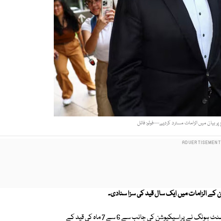
پر بیان میں الزامات مسترد کردیے—فوٹو: فائل
پشن کے الزامات میں ایک سال قید کی سزا سنادی۔
این ڈی ٹی وی کی رپورٹ کے مطابق سنگاپور کے ہائی کورٹ کے جج جسٹس وینسنٹ ہونگ نے پراسیکیوشن کی جانب سے 6 سے 7 ماہ کی قید کے