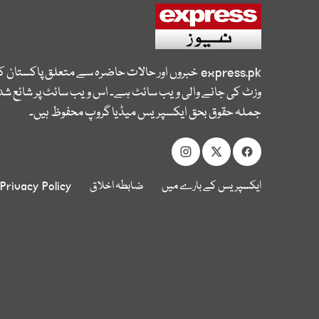
express.pk
خبروں اور حالات حاضرہ سے متعلق پاکستان 
وزٹ کی جانے والی ویب سائٹ ہے۔ اس ویب سائٹ پر شائع شدہ
جملہ حقوق بحق ایکسپریس میڈیا گروپ محفوظ ہیں۔
ایکسپریس کے بارے میں
ضابطہ اخلاق
Privacy Policy