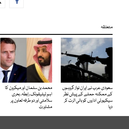
متعلقہ
سعودی عرب نے ایران نواز گروہوں
محمد بن سلمان اور میکرون کا
کے ممکنہ حملے کے پیش نظر
اہم ٹیلیفونک رابطہ، بحری
سیکیورٹی اداروں کو ہائی الرٹ کر
سلامتی اور دو طرفہ تعاون پر
دیا
مشاورت