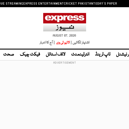
IVE STREAMING
EXPRESS ENTERTAINMENT
CRICKET PAKISTAN
TODAY'S PAPER
AUGUST 07, 2026
اشتہار لگائیں |
لائیو ٹی وی
| آج کا اخبار
ر نیشنل
ٹاپ ٹرینڈ
انٹرٹینمنٹ
لائف اسٹائل
فیکٹ چیک
صحت