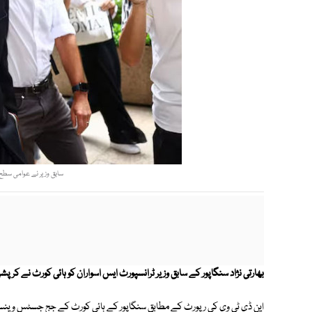
سابق وزیر نے عوامی سطح 
بھارتی نژاد سنگاپور کے سابق وزیر ٹرانسپورٹ ایس اسواران کو ہائی کورٹ نے کر