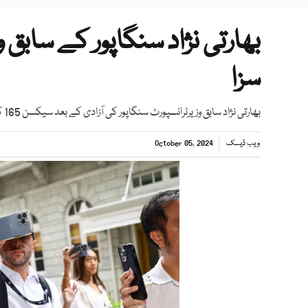
بھارتی نژاد سنگاپور کے سابق 
سزا
بھارتی نژاد سابق وزیرٹرانسپورٹ سنگاپور کی آزادی کے بعد سیکسن 165 کے تحت سزا پانے والے پہلے شہری بن گئے ہیں
ویب ڈیسک
October 05, 2024