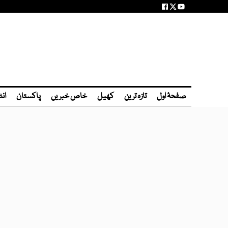
صفحۂ اول
تازہ ترین
کھیل
خاص خبریں
پاکستان
انٹ