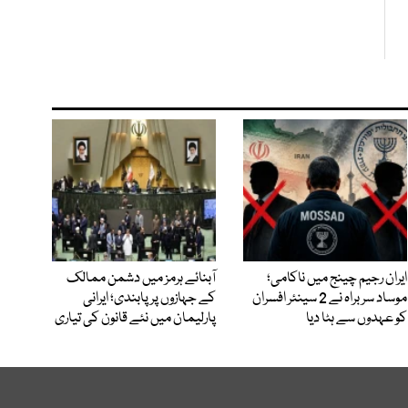
ایران رجیم چینج میں ناکامی؛
آبنائے ہرمز میں دشمن ممالک
موساد سربراہ نے 2 سینئر افسران
کے جہازوں پر پابندی؛ ایرانی
کو عہدوں سے ہٹا دیا
پارلیمان میں نئے قانون کی تیاری