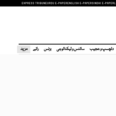
EXPRESS TRIBUNE
URDU E-PAPER
ENGLISH E-PAPER
SINDHI E-PAPER
L
دلچسپ و عجیب
سائنس و ٹیکنالوجی
بزنس
رائے
مزید