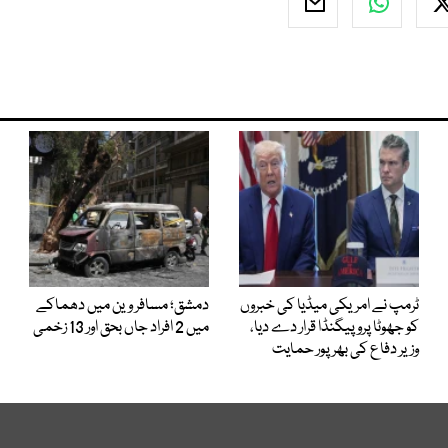
ٹرمپ نے امریکی میڈیا کی خبروں
دمشق؛ مسافر وین میں دھماکے
کو جھوٹا پروپیگنڈا قرار دے دیا،
میں 2 افراد جاں بحق اور 13 زخمی
وزیر دفاع کی بھرپور حمایت