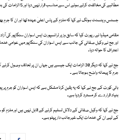
مطالبے کی مخالفت کرتے ہوئے اس سے مناسب قرار نہیں دیا اور 5 الزامات کی بنیاد پر عائد فرد جرم پر ایک سال کی سزا سنادی۔
جسٹس وینسنٹ ہونگ نے کہا کہ ملزم کے پاس اعلیٰ عہدہ تھا اور ان کا جرم بھی ب
اور جج نے وکیل صفائی کی جانب سے ایس اسواران کی سنگاپور میں عوامی خدمات 
اعتراف کا حوالہ دیا۔
جج نے کہا کہ دیگر 30 الزامات ایک جیسے ہیں جہاں ان پر تحائف وص
جرم کا پیمانہ واضح ہوجاتا ہے ۔
ہائی کورٹ کے جج نے کہا کہ یہ یقین کرنا مشکل ہے کہ ایس اسواران کو جرم پر پچ
بنیاد قرار دے کر مسترد کردیا ہے۔
جج نے کہا کہ وکیل صفائی کے دلائل تسلیم کرنے کے قابل نہیں ہیں اور ملزم کو س
کے لیے ان کی خدمات ایک غیرجانب دار پہلو ہے۔