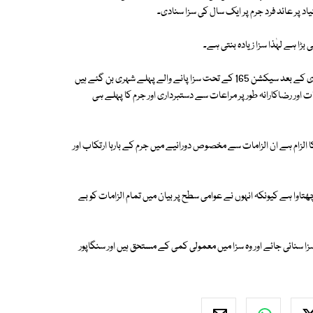
ڑا ہے لہٰذا سزا زیادہ بنتی ہے۔
مقامی میڈیا نے رپورٹ کیا کہ سابق وزیر ٹرانسپورٹ ایس اسواران سنگاپور کی آزادی کے بعد سیکشن 165 کے تحت سزا پانے والے پہلے شہری بن گئے ہیں
اور رضاکارانہ طور پر مراعات سے دستبرداری اور جرم کا پہلے ہی
ول کرنے کا الزام ہے ان الزامات سے مخصوص دورانیے میں جرم کے بارہا ارتکاب اور
ھتاوا ہے کیونکہ انہوں نے عوامی سطح پر بیان میں تمام الزامات کو بے
زا سنائی جائے اور وہ سزا میں معمولی کمی کے مستحق ہیں اور سنگاپور