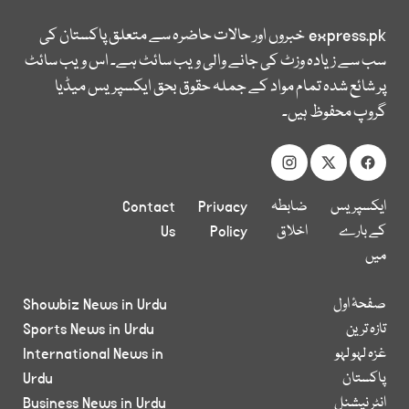
express.pk
خبروں اور حالات حاضرہ سے متعلق پاکستان کی
سب سے زیادہ وزٹ کی جانے والی ویب سائٹ ہے۔ اس ویب سائٹ
پر شائع شدہ تمام مواد کے جملہ حقوق بحق ایکسپریس میڈیا
گروپ محفوظ ہیں۔
ایکسپریس
ضابطہ
Privacy
Contact
کے بارے
اخلاق
Policy
Us
میں
صفحۂ اول
Showbiz News in Urdu
تازہ ترین
Sports News in Urdu
غزہ لہو لہو
International News in
پاکستان
Urdu
انٹر نیشنل
Business News in Urdu