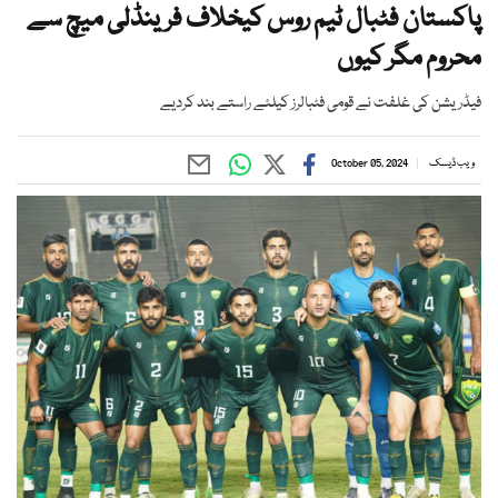
پاکستان فٹبال ٹیم روس کیخلاف فرینڈلی میچ سے
محروم مگر کیوں
فیڈریشن کی غلفت نے قومی فٹبالرز کیلئے راستے بند کردیے
ویب ڈیسک
October 05, 2024