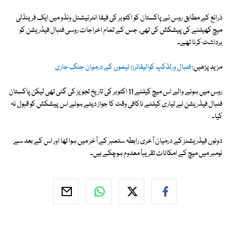
ذرائع کے مطابق روس نے پاکستان کو اکتوبر کی فیفا انٹرنیشنل ونڈو میں ایک فرینڈلی
میچ کھیلنے کی پیشکش کی تھی، جس کے تمام اخراجات روسی فٹبال فیڈریشن کو
برداشت کرنا تھے۔
مزید پڑھیں:
فٹبال ورلڈکپ کوالیفائرز؛ ٹیموں کے درمیان جنگ جاری
روس میں ہونے والے اس میچ کیلئے 11 اکتوبر کی تاریخ تجویز کی گئی تھی لیکن پاکستان
فٹبال فیڈریشن نے تیاری کیلئے ناکافی وقت کا جواز دیتے ہوئے اس پیشکش کو قبول نہ
کیا۔
دونوں فیڈریشنز کے درمیان آخری رابطہ ستمبر کے آخر میں ہوا تھا اور اس کے بعد سے
نومبر میں میچ کے امکانات تقریباً معدوم ہوچکے ہیں۔