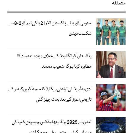
متعلقہ
جنوبی کوریا نے پاکستان انڈر 21 ہاکی ٹیم کو 2-6 سے
شکست دیدی
پاکستان کو انگلینڈ کے خلاف زیادہ اعتماد کا
مظاہرہ کرنا ہوگا: شعیب محمد
’دی ہنڈریڈ‘ ٹی ٹوئنٹی ریکارڈ کا حصہ کیوں؟ بٹلر کے
تاریخی اعزاز کے بعد بحث چھڑ گئی
لندن نے 2029 ورلڈ ایتھلیٹکس چیمپئن شپ کی
میزبانی کیلیے حتمی بولی جمع کرا دی