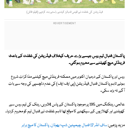
فیڈریشن کی غلفت نے قومی فٹبالرز کیلئے راستے بند کردیے (فوٹو: فائل)
پاکستان فٹبال ٹیم روس جیسے بڑے حریف کیخلاف فیڈریشن کی غفلت کے باعث
فرینڈلی میچ کھیلنے سے محروم ہوگئی۔
روس اور پاکستان کے درمیان اکتوبر میں ممکنہ فرینڈلی میچ کیلئے مذاکرات شروع
ہوئے تاہم پاکستان فٹبال فیڈریشن (پی ایف ایف) کی عدم دلچسپی کی وجہ سے بات
آگے نہ بڑھ سکی۔
عالمی رینکنگ میں 195 پر موجود پاکستان کے پاس 34ویں رینک کی ٹیم روس سے
کھیلنے اور کھلاڑیوں کے سیکھنے کا موقع تھا تاہم غلفت نے فٹبال ٹیم کو محروم کردیا۔
مزید پڑھیں:
ساف انڈر 17 فٹبال چیمپئین شپ؛ بھوٹان، پاکستان کا میچ برابر