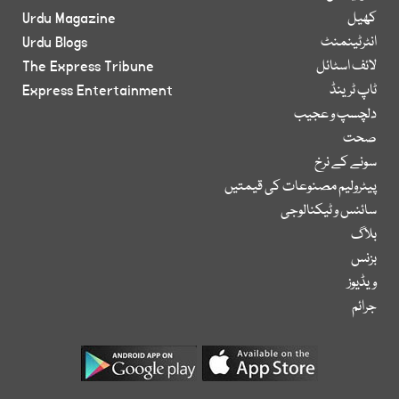
کھیل
Urdu Magazine
انٹرٹینمنٹ
Urdu Blogs
لائف اسٹائل
The Express Tribune
ٹاپ ٹرینڈ
Express Entertainment
دلچسپ و عجیب
صحت
سونے کے نرخ
پیٹرولیم مصنوعات کی قیمتیں
سائنس و ٹیکنالوجی
بلاگ
بزنس
ویڈیوز
جرائم