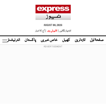
AUGUST 08, 2026
اشتہار لگائیں |
لائیو ٹی وی
| آج کا اخبار
صفحۂ اول
تازہ ترین
کھیل
خاص خبریں
پاکستان
انٹر نیشنل
ٹا