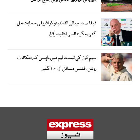
فیفا صدر جیانی انفانٹینو کو افریقی حمایت مل
گئی، مگر عالمی تنقید برقرار
سیم کرن کی ٹیسٹ ٹیم میں واپسی کے امکانات
روشن، فٹنس مسائل آڑے آ گئے