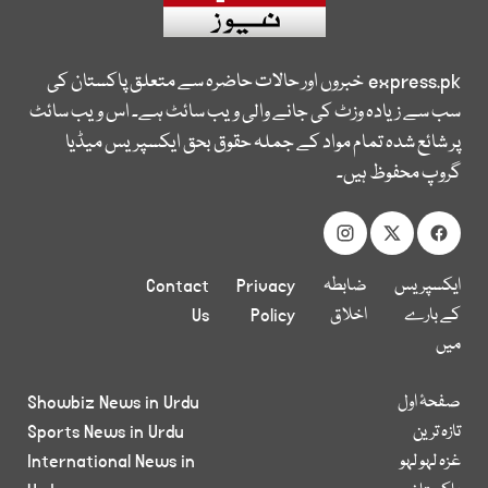
express.pk
خبروں اور حالات حاضرہ سے متعلق پاکستان کی
سب سے زیادہ وزٹ کی جانے والی ویب سائٹ ہے۔ اس ویب سائٹ
پر شائع شدہ تمام مواد کے جملہ حقوق بحق ایکسپریس میڈیا
گروپ محفوظ ہیں۔
ایکسپریس
ضابطہ
Privacy
Contact
کے بارے
اخلاق
Policy
Us
میں
صفحۂ اول
Showbiz News in Urdu
تازہ ترین
Sports News in Urdu
غزہ لہو لہو
International News in