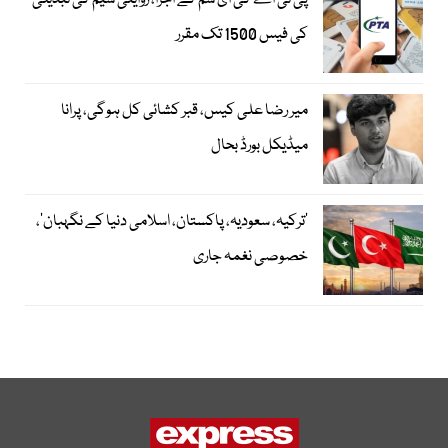
پی ٹی اے کی ای سم کے اجرا، روایتی سیم کی تبدیلی
کی فیس 1500 تک مقرر
میر رضا علی کیس، قبر کشائی کل ہوگی، پرانا
میڈیکل بورڈ بحال
‘ترکیہ، سعودیہ، پاکستان، اسلامی دنیا کے نگہبان’،
خصوصی نغمہ جاری