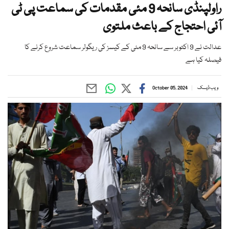
راولپنڈی سانحہ 9 مئی مقدمات کی سماعت پی ٹی
آئی احتجاج کے باعث ملتوی
عدالت نے 9 اکتوبر سے سانحہ 9 مئی کے کیسز کی ریگولر سماعت شروع کرنے کا
فیصلہ کیا ہے
ویب ڈیسک
October 05, 2024