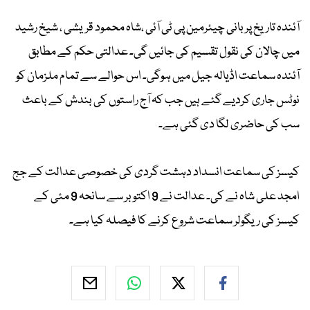
آئندہ تاریخ پر بانی چیئرمین پی ٹی آئی ،شاہ محمود قریشی ، شیخ رشید
میں چالان کی نقول تقسیم کی جائیں گی۔ عدالتی حکم کے مطابق
آئندہ سماعت اڈیالہ جیل میں ہوگی۔ اس حوالے سے تمام ملزمان کو
نوٹس جاری کردیے گئے ہیں جب کہ آج راستوں کی بندش کے باعث
سب کی حاضری لگا دی گئی ہے۔
کیسز کی سماعت انسداد دہشت گردی کی خصوصی عدالت کے جج
امجد علی شاہ نے کی۔ عدالت نے 9 اکتوبر سے سانحہ 9 مئی کے
کیسز کی ریگولر سماعت شروع کرنے کا فیصلہ کیا ہے۔