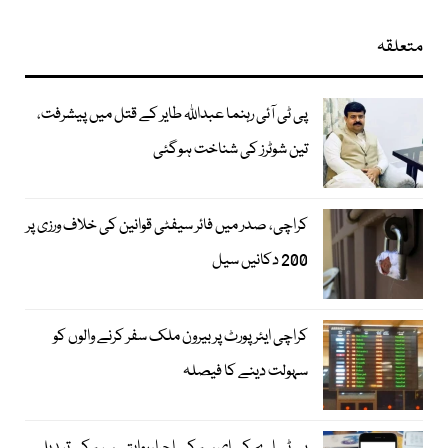
متعلقہ
پی ٹی آئی رہنما عبداللہ طایر کے قتل میں پیشرفت،
تین شوٹرز کی شناخت ہوگئی
کراچی، صدر میں فائر سیفٹی قوانین کی خلاف ورزی پر
200 دکانیں سیل
کراچی ایئرپورٹ پر بیرون ملک سفر کرنے والوں کو
سہولت دینے کا فیصلہ