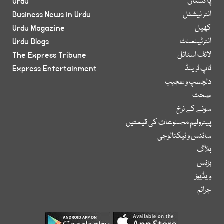
پاکستان
Urdu
انٹر نیشنل
Business News in Urdu
کھیل
Urdu Magazine
انٹرٹینمنٹ
Urdu Blogs
لائف اسٹائل
The Express Tribune
ٹاپ ٹرینڈ
Express Entertainment
دلچسپ و عجیب
صحت
سونے کے نرخ
پیٹرولیم مصنوعات کی قیمتیں
سائنس و ٹیکنالوجی
بلاگ
بزنس
ویڈیوز
جرائم