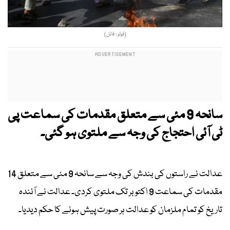
(فوٹو : فائل)
سانحہ 9 مئی سے متعلق مقدمات کی سماعت پی
ٹی آئی احتجاج کی وجہ سے ملتوی ہو گئی۔
عدالت نے راستوں کی بندش کی وجہ سے سانحہ 9 مئی سے متعلق 14
مقدمات کی سماعت 9 اکتوبر تک ملتوی کردی۔ عدالت نے آئندہ
تاریخ کو تمام ملزمان کو عدالت ہر صورت پیش ہونے کا حکم دیدیا۔