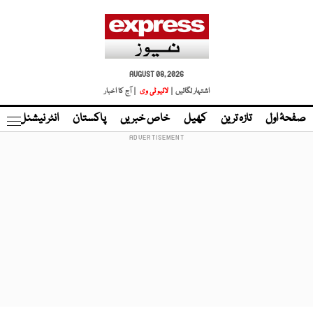
AUGUST 08, 2026
اشتہار لگائیں |
لائیو ٹی وی
| آج کا اخبار
صفحۂ اول
تازہ ترین
کھیل
خاص خبریں
پاکستان
انٹر نیشنل
ٹا