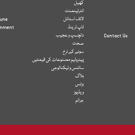
کھیل
انٹرٹینمنٹ
لائف اسٹائل
bune
ٹاپ ٹرینڈ
inment
دلچسپ و عجیب
Contact Us
صحت
سونے کے نرخ
پیٹرولیم مصنوعات کی قیمتیں
سائنس و ٹیکنالوجی
بلاگ
بزنس
ویڈیوز
جرائم