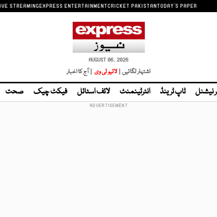
IVE STREAMING
EXPRESS ENTERTAINMENT
CRICKET PAKISTAN
TODAY'S PAPER
AUGUST 06, 2026
اشتہار لگائیں |
لائیو ٹی وی
| آج کا اخبار
ر نیشنل
ٹاپ ٹرینڈ
انٹرٹینمنٹ
لائف اسٹائل
فیکٹ چیک
صحت