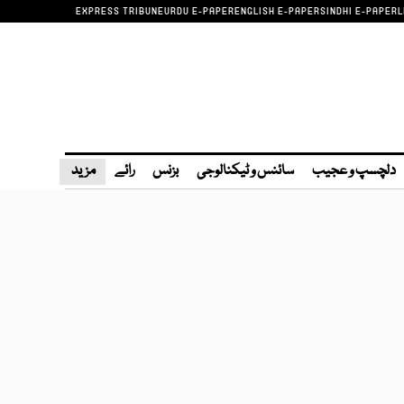
EXPRESS TRIBUNE
URDU E-PAPER
ENGLISH E-PAPER
SINDHI E-PAPER
L
دلچسپ و عجیب
سائنس و ٹیکنالوجی
بزنس
رائے
مزید