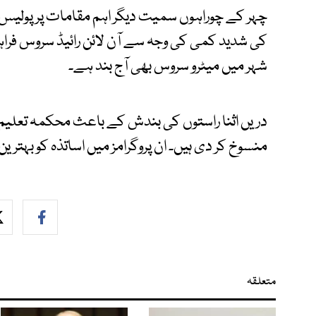
چہر کے چوراہوں سمیت دیگر اہم مقامات پر پولیس
کی شدید کمی کی وجہ سے آن لائن رائیڈ سروس فراہم
شہر میں میٹرو سروس بھی آج بند ہے۔
دریں اثنا راستوں کی بندش کے باعث محکمہ تعلیم
منسوخ کر دی ہیں۔ ان پروگرامز میں اساتذہ کو بہترین
متعلقہ