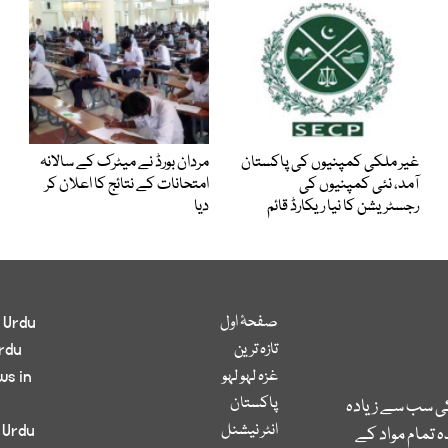
غیر ملکی کمپنیوں کی پاکستان
مردان بورڈ نے میٹرک کے سالانہ
آمد، نئی کمپنیوں کی
امتحانات کے نتائج کا اعلان کر
رجسٹریشن کا نیا ریکارڈ قائم
دیا
صفحۂ اول
 Urdu
تازہ ترین
rdu
غزہ لہو لہو
ws in
پاکستان
کی سب سے زیادہ
انٹر نیشنل
 Urdu
 تمام مواد کے