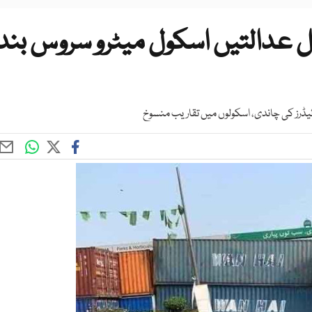
 عدالتیں اسکول میٹرو سروس بند
ئیڈرز کی چاندی، اسکولوں میں تقاریب منسوخ