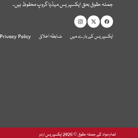
جملہ حقوق بحق ایکسپریس میڈیا گروپ محفوظ ہیں۔
ایکسپریس کے بارے میں
ضابطہ اخلاق
Privacy Policy
تمام مواد کے جملہ حقوق © 2026 ایکسپریس اردو