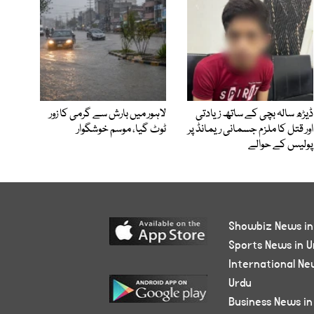
ڈیڑھ سالہ بچی کے ساتھ زیادتی
لاہور میں بارش سے گرمی کا زور
اور قتل کا ملزم جسمانی ریمانڈ پر
ٹوٹ گیا، موسم خوشگوار
پولیس کے حوالے
Showbiz News in
Sports News in U
International Ne
Urdu
Business News in