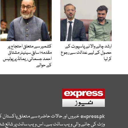
ارشد چائے والا نے پاسپورٹ کے
کشمیر سے متعلق احتجاج پر
حصول کے لیے عدالت سے رجوع
مقدمہ؛ سابق سینیٹر مشتاق
کر لیا
احمد جسمانی ریمانڈ پر پولیس
کے حوالے
express.pk
خبروں اور حالات حاضرہ سے متعلق پاکستان 
وزٹ کی جانے والی ویب سائٹ ہے۔ اس ویب سائٹ پر شائع شدہ