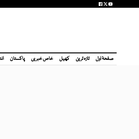
صفحۂ اول
تازہ ترین
کھیل
خاص خبریں
پاکستان
انٹ