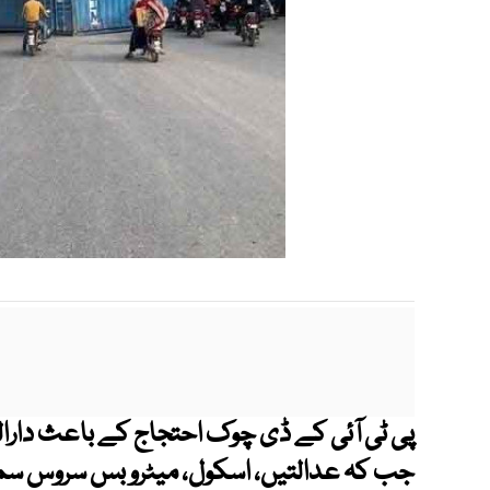
پی ٹی آئی کے ڈی چوک احتجاج کے باعث دارا
جب کہ عدالتیں، اسکول، میٹرو بس سروس سمی