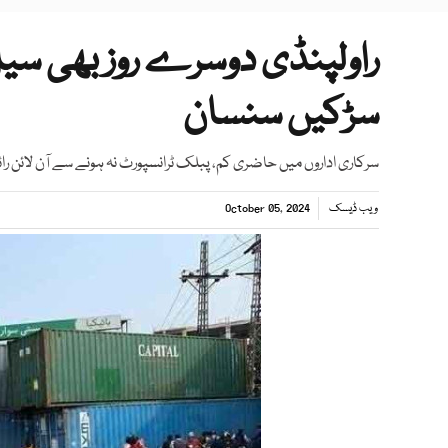
راولپنڈی دوسرے روز بھی سیل
سڑکیں سنسان
سرکاری اداروں میں حاضری کم، پبلک ٹرانسپورٹ نہ ہونے سے آن لائن را
ویب ڈیسک
October 05, 2024