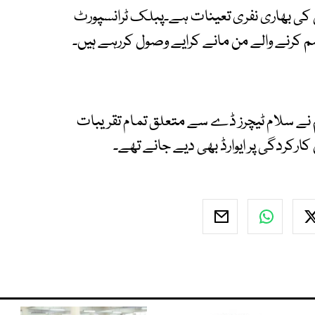
 کی بھاری نفری تعینات ہے۔پبلک ٹرانسپورٹ
 کرنے والے من مانے کرایے وصول کررہے ہیں۔
 نے سلام ٹیچرز ڈے سے متعلق تمام تقریبات
 کارکردگی پر ایوارڈ بھی دیے جانے تھے۔