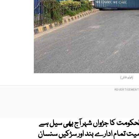
(فوٹو: فائل)
لحکومت کا جڑواں شہر آج بھی سیل ہے
ت تمام ادارے بند اور سڑکیں سنسان