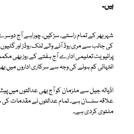
ہیں۔
شہر بھر کے تمام راستے، سڑکیں، چوراہے آج دوسر
کی جانب سے مری روڈ آنے والے لنک روڈز اور گلیوں
پرائیویٹ تعلیمی ادارے آج ہفتے کے روز بھی مکمل
انتہائی کم ہونے کی وجہ سے سرکاری اداروں میں 
اڈیالہ جیل سے ملزمان کو آج بھی عدالتوں میں پی
علاقہ سنسان ہے۔ تمام عدالتوں نے مقدمات کی سم
ملتوی کردی ہے۔