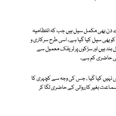
ے دن بھی مکمل سیل ہیں جب کہ انتظامیہ
 کو بھی سیل کیا گیا ہے۔ اسی طرح سرکاری و
 بند ہیں اور سڑکوں پر ٹریفک معمول سے
بھی حاضری کم ہے۔
ش نہیں کیا گیا ، جس کی وجہ سے کچہری کا
اعت بغیر کارروائی کے حاضری لگا کر