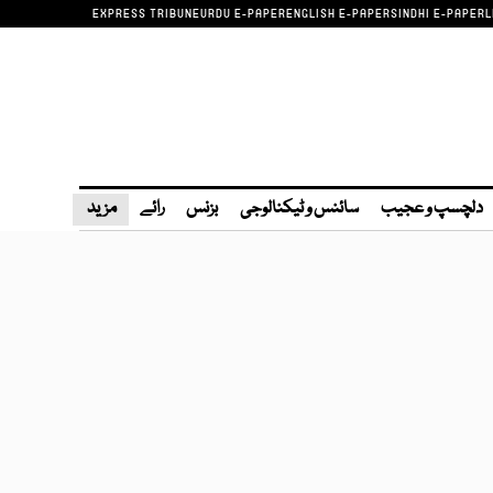
EXPRESS TRIBUNE
URDU E-PAPER
ENGLISH E-PAPER
SINDHI E-PAPER
L
دلچسپ و عجیب
سائنس و ٹیکنالوجی
بزنس
رائے
مزید