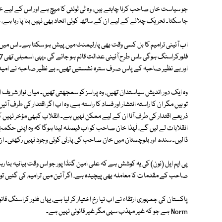
جو سیاست خاں صاحب کرنا چاہتے ہیں، وہ ٹی ٹونٹی کا میچ ہے اور اس کے لیے خا
جا سکتا۔ تحریک چلانے کے لیے ان کے ساتھ کوئی اتحاد بھی نہیں بنا پا رہا 
اب آئینی ترامیم کا بل کسی وقت بھی پارلیمنٹ میں پیش ہو سکتا ہے۔ اس میں 
اور بے نظیر صاحبہ کے پاس صرف سترہ نشستیں تھیں۔ بے نظیر صاحبہ نے امید 
وہ ایک دور اندیش سیاستدان تھیں، وہ پراسز کو سمجھتی تھیں۔ میاں نواز ش
تو ہیں مگر ان کا راستہ انتشار اور فساد کا راستہ ہے، وہ اب اگر اقتدار کی طرف
ذریعے اقتدار کی طرف آنا ان کے لیے ممکن نہیں ہے۔ انقلاب کبھی مؤخر نہیں ک
انقلابات لے لیں گے، لٰہذا خان صاحب کو اب فیصلہ لینا ہوگا کہ وہ اپنی حکمتِ
ڈالیں۔ سندھ اور بلوچستان میں خان صاحب کی پارٹی کوئی وجود نہیں رکھتی۔ ان
پی ایم ایل (نون) کی یہ کوشش ہے کہ علی امین گنڈا پور جو اس وقت بیانیہ بنا رہ
صاحب کے مقدمات کا معاملہ بھی پیچیدہ ہے، اگر آئین میں ترامیم کی گئیں تو
پاکستان کی جمہوری ارتقاء نے اب نیا رخ اختیار کر لیا ہے، یہاں فلور کراسنگ ق
Norm ہے جو کہ غیر مہذب سہی مگر غیر قانونی نہیں ہے۔