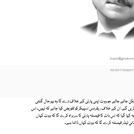
Jvqazi@gmail.co
ں ہوا لیکن جاتے جاتے جو ووٹ اپنی پارٹی کے خلاف دے گا وہ بہرحال گنتی
ہ کریں گے، ان کے خلاف ریفرنس اسپیکرکو تفویض کیا جائے کہ نہیں۔ اس
ہا گیا کہ اس بات کا فیصلہ پارٹی کا سربراہ کرے گا کہ ووٹ کہاں
یمانی لیڈر فیصلہ کرے گا کہ ووٹ کہاں ڈالنا ہے۔