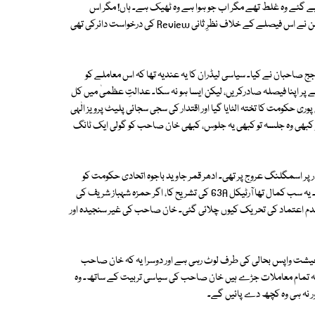
معاملے میں جو بھی فیصلے کیے گئے وہ غلط تھے مگر اب جو ہوا ہے وہ ٹھیک ہے۔ ہاں! مگر اس
فیصلے کا وقت سازگار نہیں ہے! اب سوال یہ ہے کہ سپریم کورٹ بار ایسوسی ایشن نے اس فیصلے کے خلاف نظرِ ثانی Review کی درخواست دائرکی تھی
منٹ نے کرنا تھا وہ جج صاحبان نے کیا۔ سیاسی لیڈران کا یہ عندیہ تھا کہ اس معاملے کو
پر اپنا فیصلہ صادرکریں، لیکن ایسا ہو نہ سکا۔ عدالتِ عظمیٰ میں کل
حکومت کا تختہ الٹایا گیا اور اقتدار کی سجی سجائی پلیٹ پرویز الٰہی
تو کبھی وہ جلسہ تو کبھی یہ جلوس، کبھی خان صاحب کو گولی ایک ٹانگ
 مہنگائی 35% تک پہنچ گئی، افغان بارڈر پر اسمگلنگ عروج پر تھی۔ ادھر قمر جاوید باجوہ اتحادی حکومت کو
بلیک میل کرنے میں مشغول تھے کہ ان کی مدت ملازمت میں اضافہ کیا جائے۔ یہ سب کمال تھا آرٹیکل 63A کی تشریح کا، اگر حمزہ شہباز شریف کی
عدم اعتماد کی تحریک کیوں چلائی گئی۔ خان صاحب کی غیر سنجیدہ اور
عیشت واپس بحالی کی طرف لوٹ رہی ہے اور دوسرا یہ کہ خان صاحب
سکا۔ یہ تمام معاملات جڑے ہیں خان صاحب کی سیاسی تربیت کے ساتھ۔ وہ
اور نہ ہی وہ کچھ دے پائیں گے۔