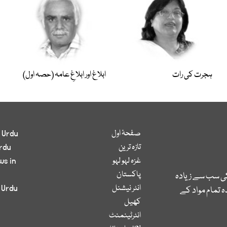
ہجرت کی رات
ابلاغ اور ابلاغِ عامہ (حصہ اول)
صفحۂ اول
 Urdu
تازہ ترین
rdu
غزہ لہو لہو
ws in
پاکستان
کی سب سے زیادہ
انٹر نیشنل
 Urdu
 تمام مواد کے
کھیل
انٹرٹینمنٹ