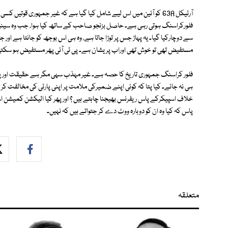
آرٹیکل 63A کو آئین میں اس لیے شامل کیا گیا ہے کہ غیر جمہوری قوتیں 
فلورکراسنگ ہوتی رہی ہے۔ حاصل بزنجو صاحب کے ساتھ کیا ہوا، جب وہ سین
سے دوچارکیا گیا۔ یہ پہاڑ جس پر توڑا جاتا ہے، وہ ہی اس بوجھ کو جانتا ہے ا
مستفیض تھی تو خوش تھی اوراب پریشان ہے۔ پی ٹی آئی پھر مستفیض ہو سکتی ہے
فلور کراسنگ جمہوری تاریخ کا حصہ ہے۔ غیر مہذب سہی مگر ہے حقیقت اور پھر
ہی نہ جائے۔ کیا پتا کہ کوئی اپنے ضمیرکی ملامت پر اپنی پارٹی کی مخالفت کر رہ
خلاف اسپیکرکے پاس ریفرنس بھیجنا چاہتے ہیں ؟ اور پھر کیا الیکشن کمیشن 
پاس کہ کیا وہ ان کو دوبارہ ووٹ دے کر جتواتے ہیں کہ نہیں۔
متعلقہ