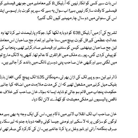
اس بات سے کسی کو انکار نہیں کہ آرٹیکل A کے 
اس کی سنوائی میں دو سال چار مہینے کیوں لگ گئے؟
تشریح کی آڑ میں آرٹیکل 63A کو دوبارہ لکھا گیا، جوکام پارلی
عدالتِ عظمیٰ کے فل کورٹ بینچ میں سنا جائے اور تمام جج صاحبان اس معاملے 
تین جج صاحبان بیٹھتے، کیس کو سنتے اور فیصلے صادرکرتے تھے۔ پنجاب کی پوری 
کو پیش کردی گئی۔ پورے ملک میں افراتفری کا عالم تھا، کبھی یہ لانگ مارچ 
میں لگتی ہے اورکبھی خان صاحب پٹی دوسری ٹانگ میں باندھ کر آجاتے ہیں۔
ڈالر نے تین سو روپے تک کی اڑان بھر لی۔
حکومت پنجاب میں قائم ہو جاتی تو شاید ایسا نہ ہوتا۔ خان صاحب کے خلاف 
ناقص پالیسیوں نے ملکی معیشت کو کھڈے لائن لگا دیا۔
خان صاحب اب تک انقلاب لانے میں ناکام ہیں۔ اس کی ایک وجہ یہ بھی ہے م
لوگوں کو سڑکوں پر نہ لا سکے اور نو مئی جیسا کوئی واقعہ دوبارہ جنم نہ لے 
صرف ہنگامہ آرائی اور شور وغل برپا کرنا جانتے ہیں۔ ان کی کارکردگی صفر تھی 