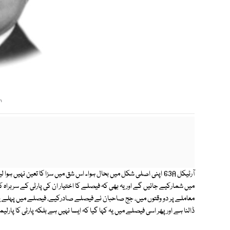
m
آرٹیکل 63A اپنی اصلی شکل میں بحال ہوا۔ اس شق میں سزا کا تعین نہی
میں شمارکیے جائیں گے اور یہ بھی کہ فیصلے کا اختیار ان کی پارٹی کے سربرا
معاملے پر دو وقتوں میں، جج صاحبان نے فیصلے صادرکیے، فیصلے میں پہلے یہ ک
ڈالنا ہے اور پھر اسی فیصلے میں یہ کہا گیا کہ ایسا نہیں ہے بلکہ پارٹی کا پارل