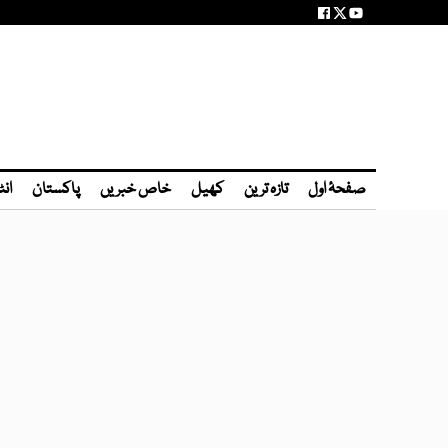
صفحۂ اول
تازہ ترین
کھیل
خاص خبریں
پاکستان
انٹ