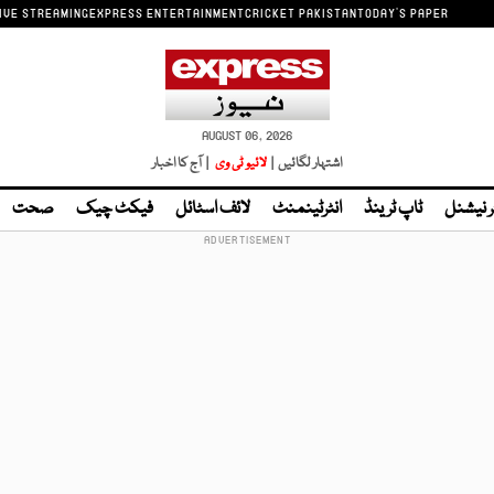
IVE STREAMING
EXPRESS ENTERTAINMENT
CRICKET PAKISTAN
TODAY'S PAPER
AUGUST 06, 2026
اشتہار لگائیں |
لائیو ٹی وی
| آج کا اخبار
ر نیشنل
ٹاپ ٹرینڈ
انٹرٹینمنٹ
لائف اسٹائل
فیکٹ چیک
صحت