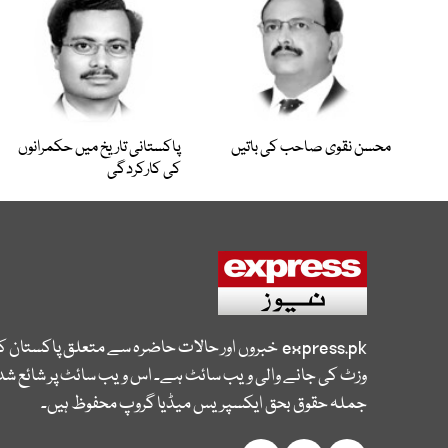
محسن نقوی صاحب کی باتیں
پاکستانی تاریخ میں حکمرانوں
کی کارکردگی
express.pk
خبروں اور حالات حاضرہ سے متعلق پاکستان 
وزٹ کی جانے والی ویب سائٹ ہے۔ اس ویب سائٹ پر شائع شدہ
جملہ حقوق بحق ایکسپریس میڈیا گروپ محفوظ ہیں۔