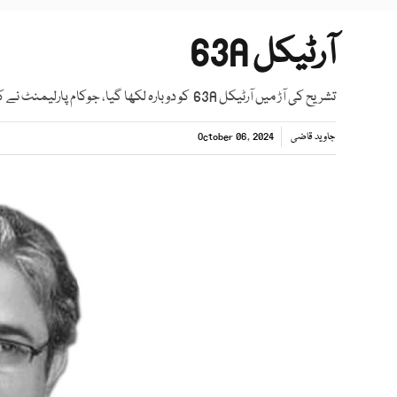
آرٹیکل 63A
تشریح کی آڑ میں آرٹیکل 63A کو دوبارہ لکھا گیا، جوکام پارلیمنٹ نے کرنا تھا وہ جج صاحبان نے کیا۔
جاوید قاضی
October 06, 2024