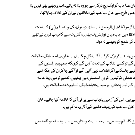
ن صاحب کو ایک پچ درکار ہے جو وہ بنا نہ پائے۔ اب پیچھے بھی نہیں ہٹا
ہے، جس طرح سے خان صاحب کے مخالفین نے ان کے خلاف بنایا تھا۔
اگر مولانا فضل الرحمن نے ساتھ دیا تو ٹھیک ورنہ سقم (بی) کے تحت
فلورکراسنگ ہوگی ۔اس طرح آئینی عدالت قائم ہو جائے گی ۔یہی اسمبلی تھی 1997 میں جب میاں نواز شریف بھاری اکثریت سے کامیاب قرار پائے تھے
کی شمع کو بجھنے نہ دیا۔
ریف اس راستے کو ترک کرکے آگے نکل چکے تھے۔ خان صاحب ایک حقیقت
 آئیں گے تو کسی انقلاب کے تحت آئیں گے کیونکہ جمہوری راستوں کے
یے جاسکتے اگر انقلاب نہیں آئیں گے تو آگے جا کر ان کی جگہ نئے
 عملی کو تبدیل کریں، اسمبلی میں بیٹھیں، تعمیرِ نو میں اپنا حصہ
 کے لیے پنجاب اور خیبر پختونخوا ایک تسلیم شدہ حقیقت ہیں۔
ے ہیں، اس کی آڑ میں پنجاب سے پی ٹی آئی کا خاتمہ کیا جائے۔ خان
 خان صاحب کو ریلیف ملنے کے آثار بہت کم ہیں۔
انون کا سقم ایسا ہی ہے جیسے ہندوستان میں ہے۔ یہ سقم برطانیہ میں