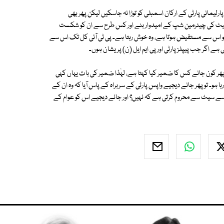
کسی پارلیمانی پارٹی کے ارکان اسمبلی کو توڑا نہ جاسکیں لیکن پھر بھی
یٹ کی چیئرمین شپ کے امیدوار بنے اور کس طرح سے ان کو شکست
ور جو اس سے مستفیض ہوتا ہے، وہ خوش رہتا ہے۔ پی ٹی آئی کل تک اس سے
 اگر جب پیپلز پارٹی اور پی ایم ایل (ن) پریشان ہوں۔
 کون جانے کس کا ضمیر کیا کہتا ہے، لہٰذا ضمیر کی بات یہاں کہی
ا ہو۔ تو پھر جانے دیجیے واپس پارٹی کے سربراہ کے پاس آیا کہ وہ ان کے
اسے سیٹ سے محروم کرتی ہے کہ نہیں؟ اور جانے دیجیے اس کو عوام کے