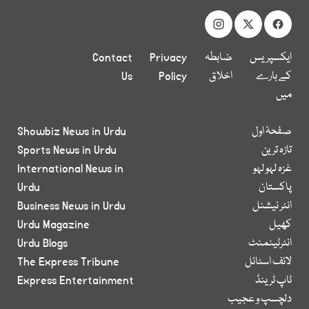
ایکسپریس
ضابطہ
Privacy
Contact
کے بارے
اخلاق
Policy
Us
میں
صفحۂ اول
Showbiz News in Urdu
تازہ ترین
Sports News in Urdu
غزہ لہو لہو
International News in
پاکستان
Urdu
انٹر نیشنل
Business News in Urdu
کھیل
Urdu Magazine
انٹرٹینمنٹ
Urdu Blogs
لائف اسٹائل
The Express Tribune
ٹاپ ٹرینڈ
Express Entertainment
دلچسپ و عجیب