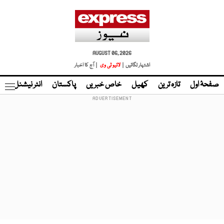
AUGUST 06, 2026
اشتہار لگائیں |
لائیو ٹی وی
| آج کا اخبار
صفحۂ اول
تازہ ترین
کھیل
خاص خبریں
پاکستان
انٹر نیشنل
ٹا