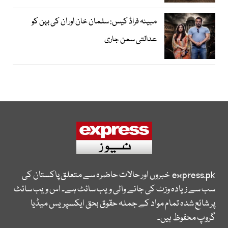
مبینہ فراڈ کیس: سلمان خان اور ان کی بہن کو
عدالتی سمن جاری
express.pk
خبروں اور حالات حاضرہ سے متعلق پاکستان کی
سب سے زیادہ وزٹ کی جانے والی ویب سائٹ ہے۔ اس ویب سائٹ
پر شائع شدہ تمام مواد کے جملہ حقوق بحق ایکسپریس میڈیا
گروپ محفوظ ہیں۔