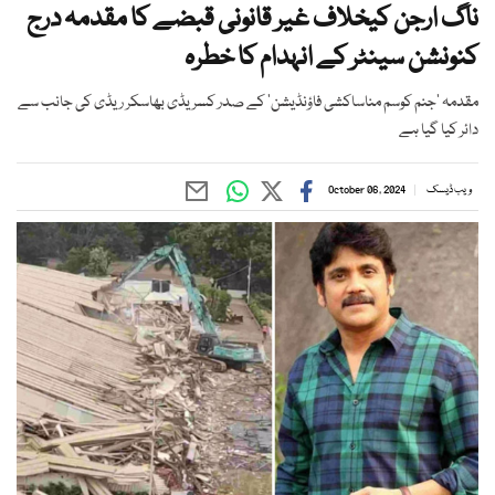
ناگ ارجن کیخلاف غیر قانونی قبضے کا مقدمہ درج
کنونشن سینٹر کے انہدام کا خطرہ
مقدمہ ’جنم کوسم مناساکشی فاؤنڈیشن‘ کے صدر کسریڈی بھاسکر ریڈی کی جانب سے
دائر کیا گیا ہے
ویب ڈیسک
October 06, 2024