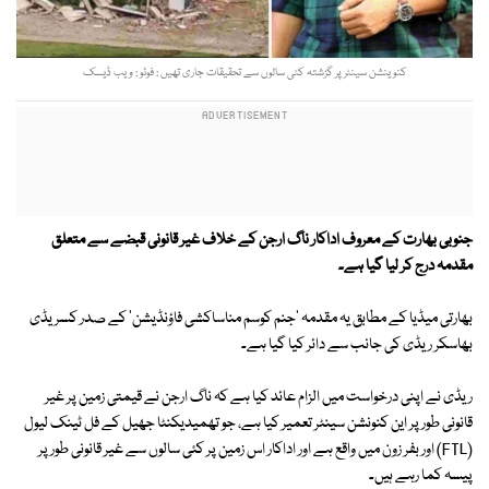
کنوینشن سینٹر پر گزشتہ کئی سالوں سے تحقیقات جاری تھیں : فوٹو : ویب ڈیسک
جنوبی بھارت کے معروف اداکار ناگ ارجن کے خلاف غیر قانونی قبضے سے متعلق
مقدمہ درج کر لیا گیا ہے۔
بھارتی میڈیا کے مطابق یہ مقدمہ 'جنم کوسم مناساکشی فاؤنڈیشن' کے صدر کسریڈی
بھاسکر ریڈی کی جانب سے دائر کیا گیا ہے۔
ریڈی نے اپنی درخواست میں الزام عائد کیا ہے کہ ناگ ارجن نے قیمتی زمین پر غیر
قانونی طور پر این کنونشن سینٹر تعمیر کیا ہے، جو تھمیدیکنٹا جھیل کے فل ٹینک لیول
(FTL) اور بفر زون میں واقع ہے اور اداکار اس زمین پر کئی سالوں سے غیر قانونی طور پر
پیسہ کما رہے ہیں۔