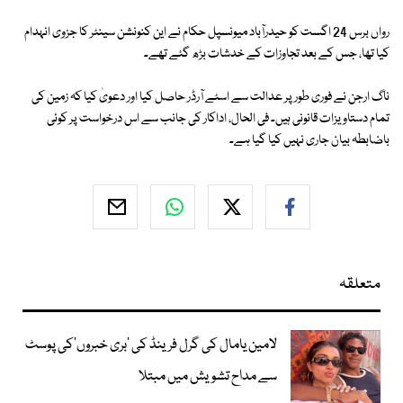
رواں برس 24 اگست کو حیدرآباد میونسپل حکام نے این کنونشن سینٹر کا جزوی انہدام
کیا تھا، جس کے بعد تجاوزات کے خدشات بڑھ گئے تھے۔
ناگ ارجن نے فوری طور پر عدالت سے اسٹے آرڈر حاصل کیا اور دعویٰ کیا کہ زمین کی
تمام دستاویزات قانونی ہیں۔ فی الحال، اداکار کی جانب سے اس درخواست پر کوئی
باضابطہ بیان جاری نہیں کیا گیا ہے۔
متعلقہ
لامین یامال کی گرل فرینڈ کی ’بری خبروں‘کی پوسٹ
سے مداح تشویش میں مبتلا