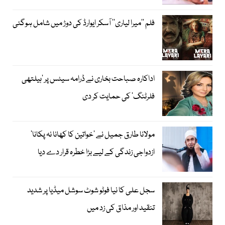
فلم ’’میرا لیاری‘‘ آسکر ایوارڈ کی دوڑ میں شامل ہوگئی
اداکارہ صباحت بخاری نے ڈرامہ سیٹس پر ’ہیلتھی
فلرٹنگ‘ کی حمایت کر دی
مولانا طارق جمیل نے ’خواتین کا کھانا نہ پکانا‘
ازدواجی زندگی کے لیے بڑا خطرہ قرار دے دیا
سجل علی کا نیا فوٹو شوٹ سوشل میڈیا پر شدید
تنقید اور مذاق کی زد میں