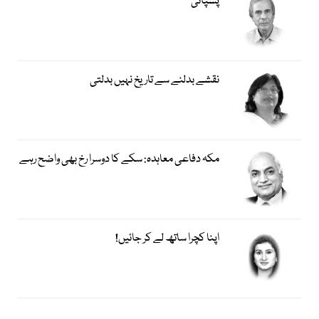
پسپائی
نقشے بدلنے سے تاریخ نہیں بدلتی
مکہ دفاعی معاہدہ: سکے کا دوسرا رخ بھی واضح رہے
اپنا کچرا ساتھ لے کر جائیں!