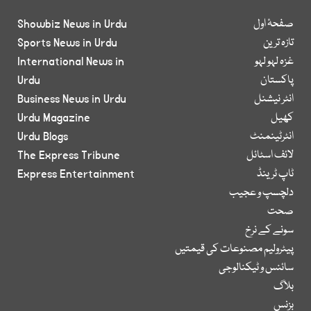
صفحۂ اول
Showbiz News in Urdu
تازہ ترین
Sports News in Urdu
غزہ لہو لہو
International News in
پاکستان
Urdu
انٹر نیشنل
Business News in Urdu
کھیل
Urdu Magazine
انٹرٹینمنٹ
Urdu Blogs
لائف اسٹائل
The Express Tribune
ٹاپ ٹرینڈ
Express Entertainment
دلچسپ و عجیب
صحت
سونے کے نرخ
پیٹرولیم مصنوعات کی قیمتیں
سائنس و ٹیکنالوجی
بلاگ
بزنس