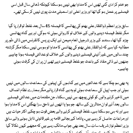
جو ختم کرا دی گئی تھیں اس کا مداوا بھی نہیں ہو سکتا کیونکہ ڈھائی سال قبل اسی
فیصلے پر عمل ہو گیا تھا اور وزیر اعلیٰ اور اسمبلی مدت پوری نہیں کر سکی تھی۔
سابق وزیر اعظم ذوالفقار علی بھٹو کی پھانسی کا فیصلہ 45 سال بعد غلط تو قرار پا گیا
مگر غلط فیصلہ دینے والوں کے خلاف تو کارروائی ہوئی نہ ہوگی، اور بے گناہ پھانسی
چڑھ گیا تھا۔ سندھ کے وزیر شرجیل انعام میمن نے ایک پریس کانفرنس میں ذاتی طور پر
مطالبہ کیا ہے کہ ذوالفقار علی بھٹو کی پھانسی کا مداوا تو ہو ہی نہیں سکتا مگر گزشتہ
چند سالوں میں غیر آئینی فیصلے دینے والوں کے خلاف تو عدالتی فیصلہ ہونا چاہیے
جنھوں نے ذاتی مفاد کے باعث جو غلط فیصلے دیے تھے ان پر ان کی گرفت ہونی
چاہیے۔
یہ بھی ہو چکا ہے کہ عدالتوں میں بے گناہوں کی اپیلوں کی سماعت سالوں میں نہیں
ہوئی اور جب اپیل کی سماعت ہوئی تو وہ بے گناہ قرار پائے مگر ہمارے نظام انصاف
میں تاخیر کرنے والوں کو کوئی پوچھ ہی نہیں سکتا۔ جن مقدمات میں عدالتی فیصلے
سالوں بعد آئے تو ان متاثرین کے ساتھ جو ہوا یا انھوں نے ناحق سزا بھگتی اس کا مداوا ہوا
ہے اور نہ ہی ہو سکتا ہے۔ غلط فیصلے کرنے والے بعض فوت ہو چکے اکثر حیات ہیں
اور مراعات حاصل کر رہے ہیں۔ پاناما کے بجائے اقامہ پر غیر قانونی نااہل ہونے والے سابق
وزیر اعظم نواز شریف سات سال بعد بھی جواب مانگ رہے ہیں کہ مجھے کیوں نکالا گیا