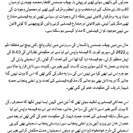
جنرلوں کے ہاتھوں ہوئے تھے اور پہلی بار چیف جسٹس افتخار محمد چوہدری اور میاں
ثاقب نثار نے ملک کے دو منتخب وزیر اعظم برطرف کیے تھے اور معمولی وجوہات کی
بنیاد پر یہ برطرفیاں قانونی نہیں بلکہ ذاتی وجوہات اور سیاسی تھیں اور وہ فیصلے متنازع
تھے مگر غیر آئینی، غیر قانونی اور متنازع فیصلے کرنے والوں کو پوچھنے کا کوئی قانون
ہی نہیں موجود، تو ان فیصلوں کا مداوا کیسے ہو سکتا ہے۔
حال ہی میں چیف جسٹس پاکستان کی سربراہی میں ایک پانچ رکنی بینچ نے متفقہ طور
پر 2022 کی سپریم کورٹ کا فیصلہ واپس لے لیا ہے اور حکومتی نظرثانی کی A-63 کی
اپیل منظور کر لی۔ جو فیصلہ دیا گیا تھا اس کے تحت اگر کوئی رکن اسمبلی پارٹی کی
ہدایت پر عمل نہ کرتے ہوئے ووٹ کاسٹ کیے بغیر ہی رکنیت سے نااہل قرار پا جاتا ہے
جو جرم اس نے ابھی کیا ہی نہیں اس کی سزا یہ مقررکی گئی تھی کہ اس کا ووٹ نہیں گنا
جائے گا اور وہ نااہل بھی ہو جائے گا۔ مذکورہ فیصلے کے تحت وزیر اعلیٰ پنجاب حمزہ
شہباز شریف کی حکومت ختم کی گئی تھی۔
اس عدالتی فیصلے پر تنقید ہوئی تھی کہ آئین میں کہیں ایسا نہیں لکھا کہ منحرف رکن
کا ووٹ گنے بغیر اسے نا اہلی کی سزا مل جائے۔ عدالت نے اب وہ فیصلہ واپس لے لیا
ہے مگر سابقہ فیصلے کے تحت حمزہ شہباز کی حکومت ختم کی گئی تھی اور بعد میں
عمران خان نے پرویز الٰہی وزیر اعلیٰ پنجاب سے زبردستی پنجاب اسمبلی بھی کے پی
اسمبلی کی طرح خوامخواہ تڑوا دی تھی اور دونوں اسمبلیاں مدت مکمل کرائے بغیر ہی