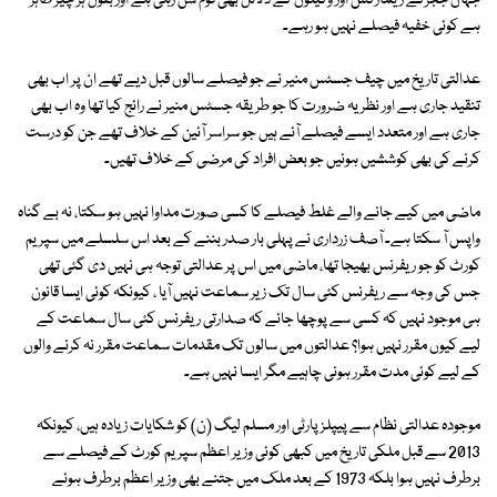
جہاں ججزکے ریمارکس اور وکیلوں کے دلائل بھی قوم سن رہی ہے اور بقول ہر چیز ظاہر
ہے کوئی خفیہ فیصلے نہیں ہو رہے۔
عدالتی تاریخ میں چیف جسٹس منیر نے جو فیصلے سالوں قبل دیے تھے ان پر اب بھی
تنقید جاری ہے اور نظریہ ضرورت کا جو طریقہ جسٹس منیر نے رائج کیا تھا وہ اب بھی
جاری ہے اور متعدد ایسے فیصلے آئے ہیں جو سراسر آئین کے خلاف تھے جن کو درست
کرنے کی بھی کوششیں ہوئیں جو بعض افراد کی مرضی کے خلاف تھیں۔
ماضی میں کیے جانے والے غلط فیصلے کا کسی صورت مداوا نہیں ہو سکتا، نہ بے گناہ
واپس آ سکتا ہے۔ آصف زرداری نے پہلی بار صدر بننے کے بعد اس سلسلے میں سپریم
کورٹ کو جو ریفرنس بھیجا تھا، ماضی میں اس پر عدالتی توجہ ہی نہیں دی گئی تھی
جس کی وجہ سے ریفرنس کئی سال تک زیر سماعت نہیں آیا ، کیونکہ کوئی ایسا قانون
ہی موجود نہیں کہ کسی سے پوچھا جائے کہ صدارتی ریفرنس کئی سال سماعت کے
لیے کیوں مقرر نہیں ہوا؟ عدالتوں میں سالوں تک مقدمات سماعت مقرر نہ کرنے والوں
کے لیے کوئی مدت مقرر ہونی چاہیے مگر ایسا نہیں ہے۔
موجودہ عدالتی نظام سے پیپلز پارٹی اور مسلم لیگ (ن) کو شکایات زیادہ ہیں، کیونکہ
2013 سے قبل ملکی تاریخ میں کبھی کوئی وزیر اعظم سپریم کورٹ کے فیصلے سے
برطرف نہیں ہوا بلکہ 1973 کے بعد ملک میں جتنے بھی وزیر اعظم برطرف ہوئے