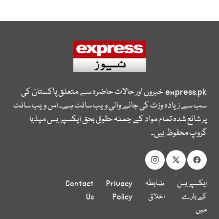
express.pk
خبروں اور حالات حاضرہ سے متعلق پاکستان کی
سب سے زیادہ وزٹ کی جانے والی ویب سائٹ ہے۔ اس ویب سائٹ
پر شائع شدہ تمام مواد کے جملہ حقوق بحق ایکسپریس میڈیا
گروپ محفوظ ہیں۔
ایکسپریس
ضابطہ
Privacy
Contact
کے بارے
اخلاق
Policy
Us
میں