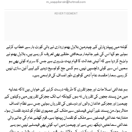
m_saeedarain@hotmail.com
کوئٹہ میں پیپلز پارٹی کے چیئرمین بلاول بھٹو زرداری نے ہائی کورٹ بار سے خطاب کرتے
ہوئے جو کہا اس کی غیر جانبدار صحافتی حلقے بھی تعریف کر رہے ہیں۔ بلاول بھٹو نے
واضح کر دیا ہے کہ آئینی عدالت کا قیام بہت ضروری ہے جس کا سربراہ کوئی بھی ہو
ہمیں اس سے کوئی دلچسپی نہیں، ہم کسی جج کو توسیع دینے کے لیے آئین سازی نہیں
کر رہے، ہمارا مقصد عام آدمی کو فوری طور انصاف کی فراہمی ہے۔
ہم عدالتی اصلاحات اور ججز تقرری کا طریقہ درست کرنے کے خواہاں ہیں تاکہ عدلیہ
میں من پسند ججوں کی تقرریاں نہ ہوں کیونکہ اب تک ججزکی تقرریوں میں وکیلوں کے
چیمبرز اور ججزکے خاندان والوں اور دوستوں کی تقرریاں ہوئیں جس سے نظام انصاف
متاثر ہوا۔ من پسند غیر آئینی فیصلوں سے ملک کے جمہوری نظام کو شدید نقصان ہوا۔
متنازعہ عدالتی فیصلوں سے ملک کو نقصان پہنچا ہے۔ قوم کھلے عام کی جانے والی
عدالتی سماعتیں دیکھ رہی ہے اور چیمبرز میں اب کوئی بھی فیصلے نہیں ہو رہے