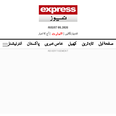
AUGUST 09, 2026
اشتہار لگائیں |
لائیو ٹی وی
| آج کا اخبار
صفحۂ اول
تازہ ترین
کھیل
خاص خبریں
پاکستان
انٹر نیشنل
ٹا