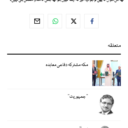
تھا اس سوال کا بھی تو جواب آئے کہ ایسا کیوں ہوا تھا جس کا مداوا ممکن ہی نہیں۔
متعلقہ
مکہ مشترکہ دفاعی معاہدہ
’’ جمہوریت‘‘