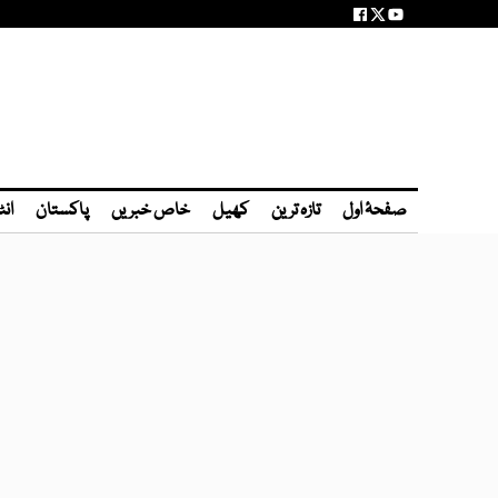
صفحۂ اول
تازہ ترین
کھیل
خاص خبریں
پاکستان
انٹ