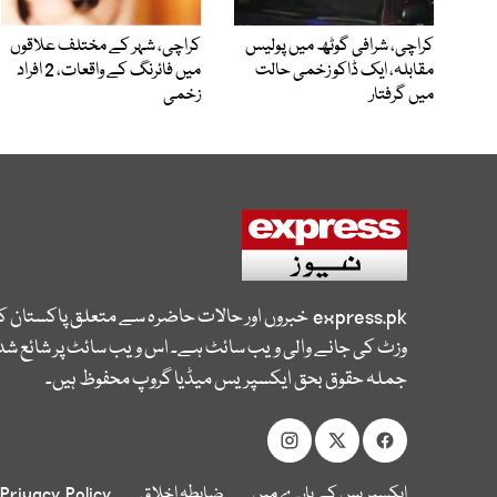
کراچی، شرافی گوٹھ میں پولیس
کراچی، شہر کے مختلف علاقوں
مقابلہ، ایک ڈاکو زخمی حالت
میں فائرنگ کے واقعات، 2 افراد
میں گرفتار
زخمی
express.pk
خبروں اور حالات حاضرہ سے متعلق پاکستان 
وزٹ کی جانے والی ویب سائٹ ہے۔ اس ویب سائٹ پر شائع شدہ
جملہ حقوق بحق ایکسپریس میڈیا گروپ محفوظ ہیں۔
ایکسپریس کے بارے میں
ضابطہ اخلاق
Privacy Policy