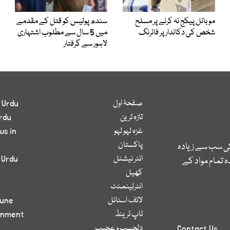
موبائل پیکج نہ کرنے پر مسلح
سندھ پولیس کو قتل کے مقدمے
شخص کی دکاندار پر فائرنگ
میں 5 سال سے مطلوب اشتہاری
لاہور سے گرفتار
صفحۂ اول
 Urdu
تازہ ترین
rdu
غزہ لہو لہو
ws in
پاکستان
کی سب سے زیادہ
انٹر نیشنل
 Urdu
 تمام مواد کے
کھیل
انٹرٹینمنٹ
لائف اسٹائل
bune
ٹاپ ٹرینڈ
inment
دلچسپ و عجیب
Contact Us