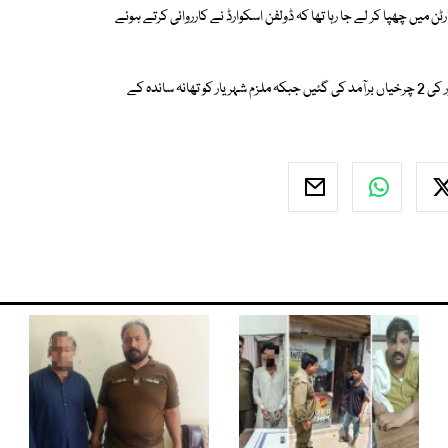
 میں چھپا کر لے جا رہا تھا کہ ڈولفن اسکوارڈ نے کارروائی کرتے ہوئے
ترجمان ڈولفن کے کا کہناہے کہ ملزم کے قبضہ سے 100 سے زائد پتنگیں اور ڈور کی 2 چرخیاں برآمد کی گئیں جبکہ ملزم شہریار کو تھانہ ساندہ کے