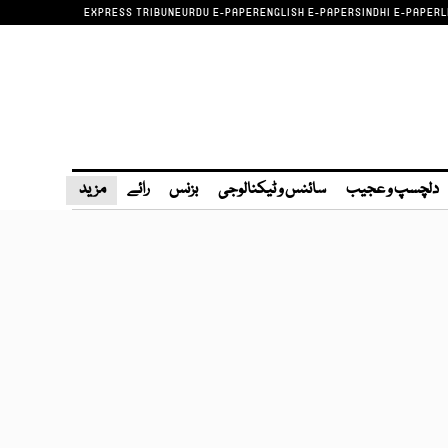
EXPRESS TRIBUNE
URDU E-PAPER
ENGLISH E-PAPER
SINDHI E-PAPER
L
دلچسپ و عجیب
سائنس و ٹیکنالوجی
بزنس
رائے
مزید