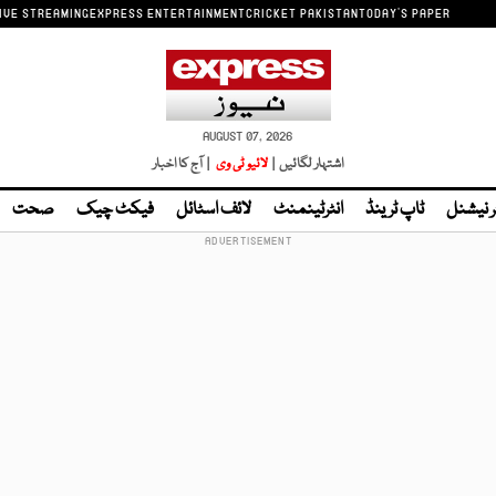
IVE STREAMING
EXPRESS ENTERTAINMENT
CRICKET PAKISTAN
TODAY'S PAPER
AUGUST 07, 2026
اشتہار لگائیں |
لائیو ٹی وی
| آج کا اخبار
ر نیشنل
ٹاپ ٹرینڈ
انٹرٹینمنٹ
لائف اسٹائل
فیکٹ چیک
صحت