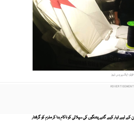
فوٹو- ایکسپریس نیوز
ے لیے تیار کیے گئے پتنگوں کی سپلائی کو ناکام بنا کر ملزم کو گرفتار