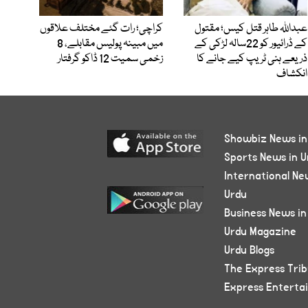
عبداللہ طاہر قتل کیس؛ مقتول
کراچی؛ رات گئے مختلف علاقوں
کے ڈرائیور کو 22سالہ لڑکی کے
میں مبینہ پولیس مقابلے، 8
ذریعے ہنی ٹریپ کیے جانے کا
زخمی سمیت 12 ڈاکو گرفتار
انکشاف
Showbiz News in
Sports News in U
International Ne
Urdu
Business News in
Urdu Magazine
Urdu Blogs
The Express Tri
Express Enterta