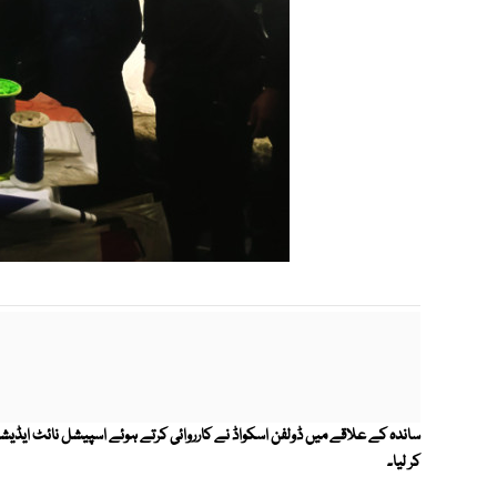
ساندہ کے علاقے میں ڈولفن اسکواڈ نے کارروائی کرتے ہوئے اسپیشل نائٹ ایڈیشن ک
کر لیا۔