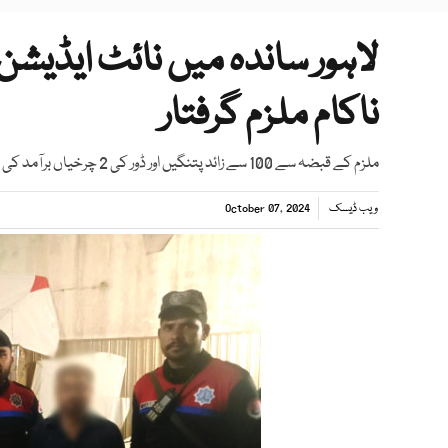
لاہور ساندہ میں نائٹ ایڈیشن
ناکام ملزم گرفتار
ملزم کے قبضہ سے 100 سے زائد پتنگیں اور ڈور کی 2 چرخیاں برآمد کی گئیں، ترجمان ڈولفن
ویب ڈیسک
October 07, 2024