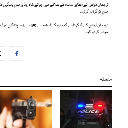
ترجمان ڈولفن کے مطابق ساندہ کے علاقے میں جوائے شاہ روڈ پر ملزم پتنگیں کارٹن
ملزم کو گرفتار کر لیا۔
حوالے کر دیا گیا۔
متعلقہ