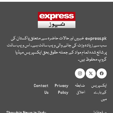
express.pk
خبروں اور حالات حاضرہ سے متعلق پاکستان کی
سب سے زیادہ وزٹ کی جانے والی ویب سائٹ ہے۔ اس ویب سائٹ
پر شائع شدہ تمام مواد کے جملہ حقوق بحق ایکسپریس میڈیا
گروپ محفوظ ہیں۔
ایکسپریس
ضابطہ
Privacy
Contact
کے بارے
اخلاق
Policy
Us
میں
صفحۂ اول
Showbiz News in Urdu