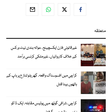
متعلقہ
غیرقانونی فارن ایکسچینج، حوالہ ہندی نیٹ ورکس
کے خلاف کارروائیاں، غیرملکی کرنسی برآمد
کراچی میں افسوسناک واقعہ، گھریلو تنازع پر باپ کے
ہاتھوں بیٹا قتل
کراچی، شرافی گوٹھ میں پولیس مقابلہ، ایک ڈاکو