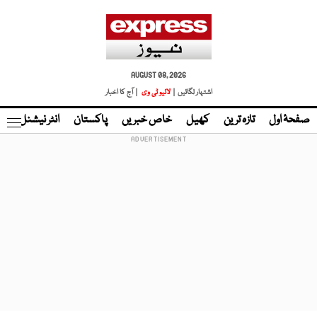
AUGUST 08, 2026
اشتہار لگائیں |
لائیو ٹی وی
| آج کا اخبار
صفحۂ اول
تازہ ترین
کھیل
خاص خبریں
پاکستان
انٹر نیشنل
ٹا