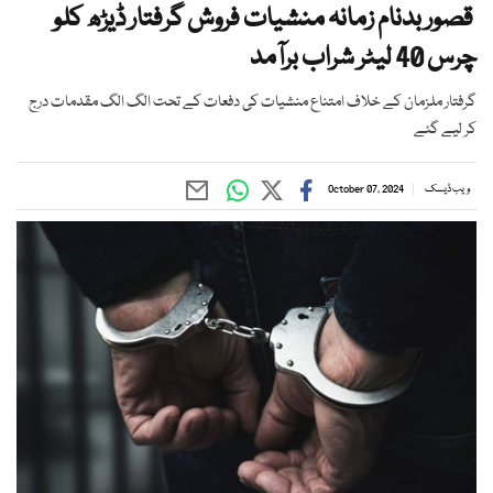
قصور بدنام زمانہ منشیات فروش گرفتار ڈیڑھ کلو
چرس 40 لیٹر شراب برآمد
گرفتار ملزمان کے خلاف امتناع منشیات کی دفعات کے تحت الگ الگ مقدمات درج
کر لیے گئے
ویب ڈیسک
October 07, 2024