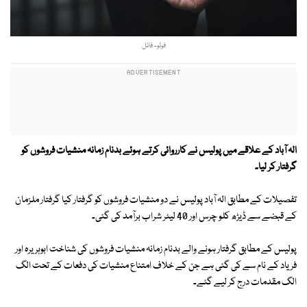
فوٹو- فائل
الہ آباد کے علاقے میں پولیس نے کارروائی کرتے ہوئے بدنام زمانہ منشیات فروشوں کو
گرفتار کر لیا۔
تفصیلات کے مطابق الہ آباد پولیس نے دو منشیات فروشوں کو گرفتار کیا گرفتار ملزمان
کے قبضے سے ڈیڑھ کلو چرس اور 40 لیٹر شراب برآمد کی گئی۔
پولیس کے مطابق گرفتار ہونے والے بدنام زمانہ منشیات فروشوں کی شناخت ابوہریرہ اور
فریاد کے نام سے کی گئی ہے جن کے خلاف امتناع منشیات کی دفعات کے تحت الگ
الگ مقدمات درج کر لیے گئے۔