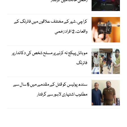
زخمی حالت میں گرفتار
کراچی، شہر کے مختلف علاقوں میں فائرنگ کے
واقعات، 2 افراد زخمی
موبائل پیکج نہ کرنے پر مسلح شخص کی دکاندار پر
فائرنگ
سندھ پولیس کو قتل کے مقدمے میں 5 سال سے
مطلوب اشتہاری لاہور سے گرفتار