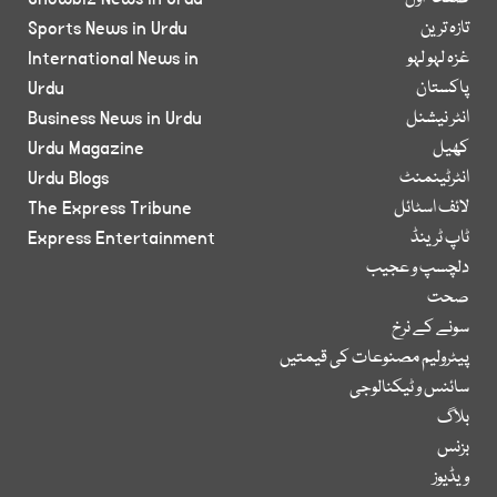
تازہ ترین
Sports News in Urdu
غزہ لہو لہو
International News in
پاکستان
Urdu
انٹر نیشنل
Business News in Urdu
کھیل
Urdu Magazine
انٹرٹینمنٹ
Urdu Blogs
لائف اسٹائل
The Express Tribune
ٹاپ ٹرینڈ
Express Entertainment
دلچسپ و عجیب
صحت
سونے کے نرخ
پیٹرولیم مصنوعات کی قیمتیں
سائنس و ٹیکنالوجی
بلاگ
بزنس
ویڈیوز