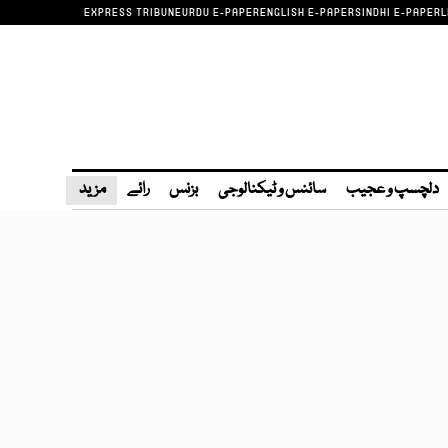
EXPRESS TRIBUNE
URDU E-PAPER
ENGLISH E-PAPER
SINDHI E-PAPER
L
دلچسپ و عجیب
سائنس و ٹیکنالوجی
بزنس
رائے
مزید