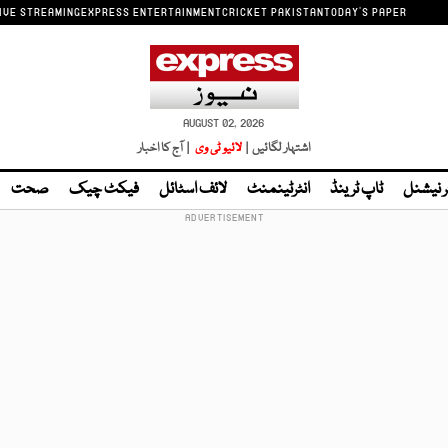
IVE STREAMING
EXPRESS ENTERTAINMENT
CRICKET PAKISTAN
TODAY'S PAPER
AUGUST 02, 2026
اشتہار لگائیں |
لائیو ٹی وی
| آج کا اخبار
ر نیشنل
ٹاپ ٹرینڈ
انٹرٹینمنٹ
لائف اسٹائل
فیکٹ چیک
صحت