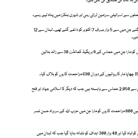
اسرائیلی فوج کے بقول گزشتہ ایک برس میں غزہ سے 13 ہزار 200 راکٹس داغے گئے جن میں سے 5 ہزار صرف 7 اکتوبر کو داغے گئے تھے۔ لبنان سے 12
اسرائیلی فوج نے دعویٰ کیا کہ ایک برس کے دوران غزہ میں 17 ہزار مزاحمت کاروں کو مارا جن میں حماس کے 8 بریگیڈ کمانڈرز، 30 سے زائد بٹالین
مغربی کنارے میں اسرائیلی فوج نے 5 ہزار 250 فلسطینیوں کو گرفتار کیا جن میں سے 2,050 حماس سے وابستہ ہیں جب کہ دیگر کا اسلامی جہاد اور فتح
بیان میں کہا گیا ہے کہ اسرائیلی فوج نے لبنان میں کی گئی مختلف کارروائیوں میں 800 مزاحمت کاروں کو مارا جن میں حزب اللہ کے سربراہ حسن نصر
اسرائیلی فوج نے بتایا کہ ایک سال کے دوران غزہ میں 4 ہزار 700 سے زائد سرنگوں کو تباہ کیا اور 40 ہزار 300 اہداف کو نشانہ بنایا گیا جب کہ لبنان میں