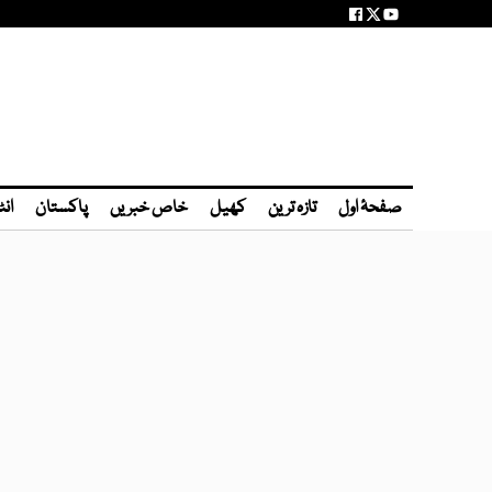
صفحۂ اول
تازہ ترین
کھیل
خاص خبریں
پاکستان
انٹ