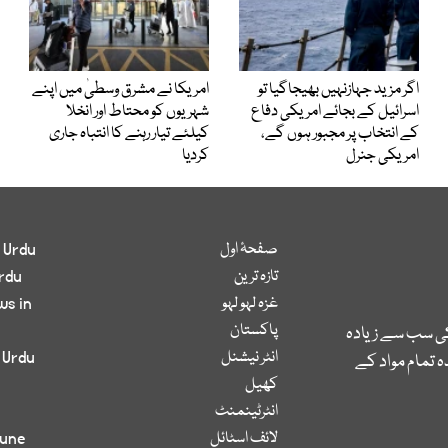
اگر مزید جہازنہیں بھیجاگیا تو
امریکا نے مشرق وسطیٰ میں اپنے
اسرائیل کے بجائے امریکی دفاع
شہریوں کو محتاط اور انخلا
کے انتخاب پر مجبور ہوں گے،
کیلئے تیار رہنے کا انتباہ جاری
امریکی جنرل
کردیا
صفحۂ اول
 Urdu
تازہ ترین
rdu
غزہ لہو لہو
ws in
پاکستان
کی سب سے زیادہ
انٹر نیشنل
 Urdu
 تمام مواد کے
کھیل
انٹرٹینمنٹ
لائف اسٹائل
bune