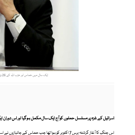
ایک سال میں حماس اور حزب اللہ کے 26 ہزار سے زائد راکٹس نے اسرائیلی سرزمین کو نشانہ بنایا، صیہونی فوج
اسرائیل کے غزہ پر مسلسل حملوں کو آج ایک سال مکمل ہوگیا اور اس دوران ا
اس جنگ کا آغاز گزشتہ برس 7 اکتوبر کو ہوا تھا جب حماس ک