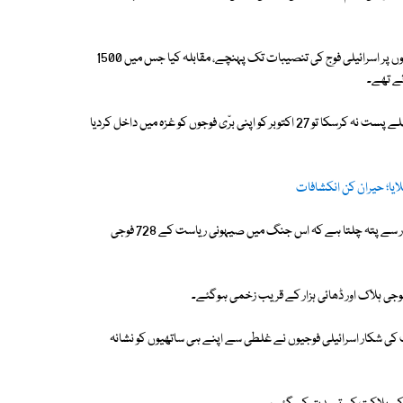
حماس کے جانبازوں نے پیراشوٹس کے ذریعے سرحد عبور کی اور پھر موٹر سائیکلوں پر اسرائیلی فوج کی تنصیبات تک پہنچے، مقابلہ کیا جس میں 1500
جس کے بعد اسرائیل نے غزہ پر وحشیانہ بمباری شروع کی تاہم حماس کے حوصلے پست نہ کرسکا تو 27 اکتوبر کو اپنی برّی فوجوں کو غزہ میں داخل کردیا
لایا؛ حیران کن انکشافات
جنگ کا ایک سال مکمل ہونے پر اسرائیلی فوج کی جانب سےجاری اعداد و شمار سے پتہ چلتا ہے کہ اس جنگ میں صیہونی ریاست کے 728 فوجی
کی شکار اسرائیلی فوجیوں نے غلطی سے اپنے ہی ساتھیوں کو نشانہ