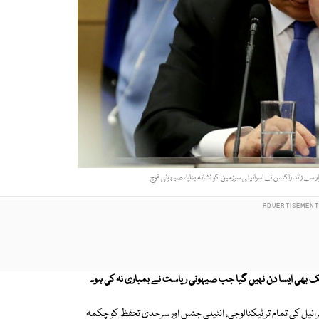
یک بھی ایسا دن نہیں گیا جب صیہونی ریاست نے بمباری نہ کی ہو۔
ے جانبازوں نے اسرائیل کی تمام تر ٹیکنالوجی، انٹیلی جنس اور سرحدی تحفظ کو چکمہ