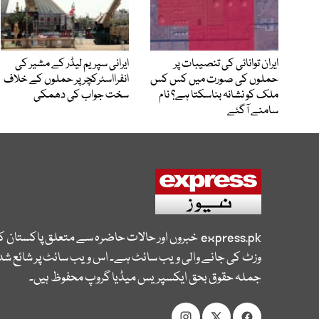
ایران توانائی کی تنصیبات پر
ایرانی سپریم لیڈر کے مشیر کی
حملوں کی صورت میں کس کس
انفرااسٹرکچر پر حملوں کے خلاف
ملک کو نشانہ بناسکتا ہے؟ نام
سخت جواب کی دھمکی
سامنے آگئے
express.pk
خبروں اور حالات حاضرہ سے متعلق پاکستان 
وزٹ کی جانے والی ویب سائٹ ہے۔ اس ویب سائٹ پر شائع شدہ
جملہ حقوق بحق ایکسپریس میڈیا گروپ محفوظ ہیں۔