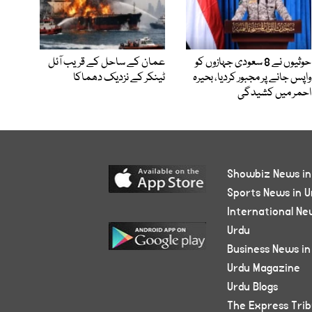
حوثیوں نے 8 سعودی جہازوں کو
عمان کے ساحل کے قریب آئل
واپس جانے پر مجبور کردیا، بحیرہ
ٹینکر کے نزدیک دھماکا
احمر میں کشیدگی
Showbiz News in
Sports News in U
International Ne
Urdu
Business News in
Urdu Magazine
Urdu Blogs
The Express Tri