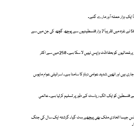
 ایک ہزار حملہ آور مارے گئے۔
گزشتہ ایک سال میں اسرائیل کی ملٹری انٹیلی جنس ڈائریکٹوریٹ کے یونٹ 504 نے غزہ میں تقریباً 7 ہزار فلسطینیوں سے پوچھ گچھ کی جن میں سے
اسرائیلی فوج اتنی جارحیت اور طاقت کے بے دریغ استعمال کے باجود تاحال اپنے یرغمالیوں کو بحفاظت واپس نہیں لا سکا ہے۔ 250 میں سے اکثر
یں اور انھیں شدید عوامی دباؤ کا سامنا ہے۔ اسرائیلی عوام مایوس
نے فلسطین کو ایک الگ ریاست کے طور پر تسلیم کرلیا ہے۔ عالمی
فرانس جیسا اتحادی ملک بھی پیچھے ہٹ گیا۔ گزشتہ ایک سال کی جنگ
۔