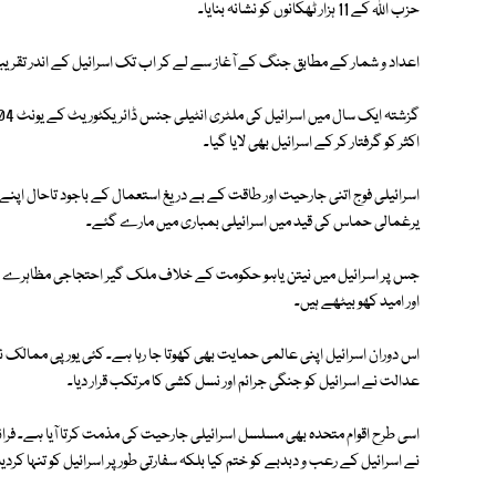
حزب اللہ کے 11 ہزار ٹھکانوں کو نشانہ بنایا۔
اعداد و شمار کے مطابق جنگ کے آغاز سے لے کر اب تک اسرائیل کے اندر تقریباً
اکثر کو گرفتار کر کے اسرائیل بھی لایا گیا۔
یرغمالی حماس کی قید میں اسرائیلی بمباری میں مارے گئے۔
جس پر اسرائیل میں نیتن یاہو حکومت کے خلاف ملک گیر احتجاجی مظاہرے جاری ہ
اور امید کھو بیٹھے ہیں۔
اس دوران اسرائیل اپنی عالمی حمایت بھی کھوتا جا رہا ہے۔ کئی یورپی ممالک 
عدالت نے اسرائیل کو جنگی جرائم اور نسل کشی کا مرتکب قرار دیا۔
اسی طرح اقوام متحدہ بھی مسلسل اسرائیلی جارحیت کی مذمت کرتا آیا ہے۔ 
نے اسرائیل کے رعب و دبدبے کو ختم کیا بلکہ سفارتی طور پر اسرائیل کو تنہا کردیا