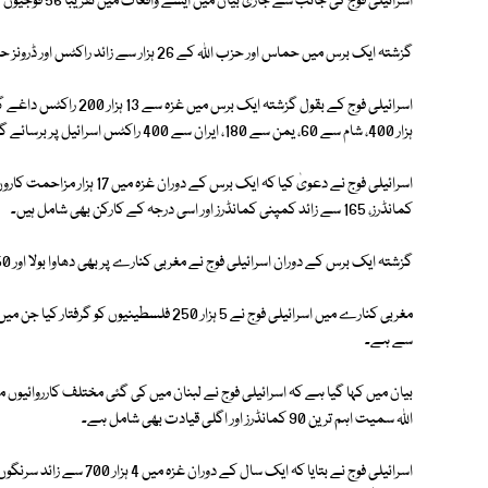
اسرائیلی فوج کی جانب سے جاری بیان میں ایسے واقعات میں تقریباً 56 فوجیوں کی ہلاکت کی تصدیق کی گئی ہے۔
گزشتہ ایک برس میں حماس اور حزب اللہ کے 26 ہزار سے زائد راکٹس اور ڈرونز حملوں سے اسرائیلی سرزمین لرزتی رہی اور شہری بنکرز میں پناہ لیے رہے۔
ہزار 400، شام سے 60، یمن سے 180، ایران سے 400 راکٹس اسرائیل پر برسائے گئے۔
کمانڈرز، 165 سے زائد کمپنی کمانڈرز اور اسی درجہ کے کارکن بھی شامل ہیں۔
گزشتہ ایک برس کے دوران اسرائیلی فوج نے مغربی کنارے پر بھی دھاوا بولا اور 150 چھاپا مار کارروائیوں کے دوران 690 مزاحمت کاروں کو ہلاک کیا۔
سے ہے۔
اللہ سمیت اہم ترین 90 کمانڈرز اور اگلی قیادت بھی شامل ہے۔