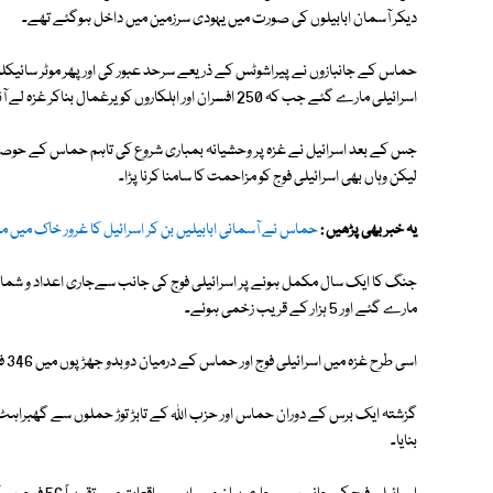
دیکر آسمان ابابیلوں کی صورت میں یہودی سرزمین میں داخل ہوگئے تھے۔
اسرائیلی مارے گئے جب کہ 250 افسران اور اہلکاروں کو یرغمال بناکر غزہ لے آئے تھے۔
لیکن وہاں بھی اسرائیلی فوج کو مزاحمت کا سامنا کرنا پڑا۔
یہ خبر بھی پڑھیں :
حماس نے آسمانی ابابیلیں بن کر اسرائیل کا غرور خاک میں م
مارے گئے اور 5 ہزار کے قریب زخمی ہوئے۔
اسی طرح غزہ میں اسرائیلی فوج اور حماس کے درمیان دوبدو جھڑپوں میں 346 فوجی ہلاک اور ڈھائی ہزار کے قریب زخمی ہوگئے۔
گزشتہ ایک برس کے دوران حماس اور حزب اللہ کے تابڑ توڑ حملوں سے گھبراہٹ 
بنایا۔