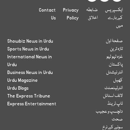
ایکسپریس
ضابطہ
Privacy
Contact
کے بارے
اخلاق
Policy
Us
میں
صفحۂ اول
Showbiz News in Urdu
تازہ ترین
Sports News in Urdu
غزہ لہو لہو
International News in
پاکستان
Urdu
انٹر نیشنل
Business News in Urdu
کھیل
Urdu Magazine
انٹرٹینمنٹ
Urdu Blogs
لائف اسٹائل
The Express Tribune
ٹاپ ٹرینڈ
Express Entertainment
دلچسپ و عجیب
صحت
سونے کے نرخ