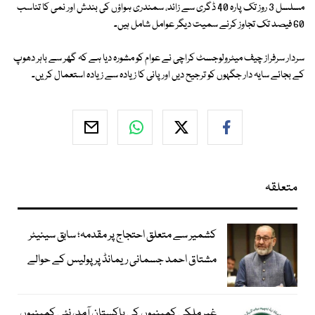
مسلسل 3 روز تک پارہ 40 ڈگری سے زائد، سمندری ہواؤں کی بندش اور نمی کا تناسب
60 فیصد تک تجاوز کرنے سمیت دیگر عوامل شامل ہیں۔
سردار سرفراز چیف میٹرولوجسٹ کراچی نے عوام کو مشورہ دیا ہے کہ گھر سے باہر دھوپ
کے بجائے سایہ دار جگہوں کو ترجیح دیں اور پانی کا زیادہ سے زیادہ استعمال کریں۔
متعلقہ
کشمیر سے متعلق احتجاج پر مقدمہ؛ سابق سینیٹر
مشتاق احمد جسمانی ریمانڈ پر پولیس کے حوالے
غیر ملکی کمپنیوں کی پاکستان آمد، نئی کمپنیوں