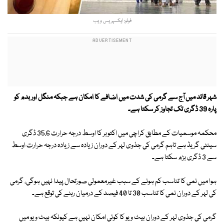
فوٹو: ایکسپریس ویب
شہر قائد میں آج سے گرمی کی شدت میں اضافے کا امکان ہے جبکہ منگل اور بدھ کو
پارہ 39 ڈگری تک تجاوز کر سکتا ہے۔
محکمہ موسمیات کے مطابق کراچی میں اکتوبر کا اوسط درجہ حرارت 35.6 ڈگری
سینٹی گریڈ ہے تاہم گرمی کی جذوی لہر کے دوران زیادہ سے زیادہ درجہ حرارت اوسط
سے 3 ڈگری بڑھ سکتا ہے۔
ہوا میں نمی کا تناسب کم ہونے کے سبب غیرمعمولی صورتحال پیدا نہیں ہوگی، گرمی
کی لہر کے دوران نمی کا تناسب 30 تا 40 فیصد کے درمیان رہنے کی توقع ہے۔
گرمی کی جذوی لہر کے دوران ہیٹ ویو کا کوئی امکان نہیں ہے کیونکہ ہیٹ ویو میں