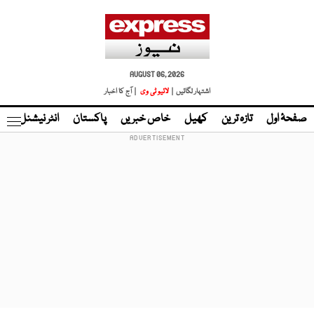
AUGUST 06, 2026
اشتہار لگائیں |
لائیو ٹی وی
| آج کا اخبار
صفحۂ اول
تازہ ترین
کھیل
خاص خبریں
پاکستان
انٹر نیشنل
ٹا