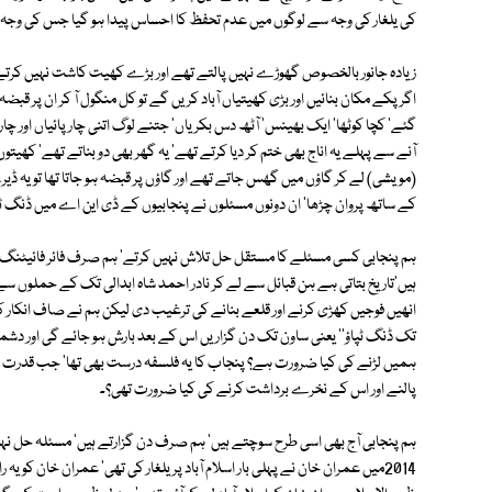
کی یلغار کی وجہ سے لوگوں میں عدم تحفظ کا احساس پیدا ہو گیا جس کی وجہ 
زیادہ جانور بالخصوص گھوڑے نہیں پالتے تھے اور بڑے کھیت کاشت نہیں کرتے
اگر پکے مکان بنائیں اور بڑی کھیتیاں آباد کریں گے تو کل منگول آ کر ان پر قبضہ ک
گئے' کچا کوٹھا' ایک بھینس' آٹھ دس بکریاں' جتنے لوگ اتنی چارپائیاں اور چار
آنے سے پہلے یہ اناج بھی ختم کر دیا کرتے تھے' یہ گھر بھی دو بناتے تھے' کھیتوں پ
(مویشی) لے کر گاؤں میں گھس جاتے تھے اور گاؤں پر قبضہ ہو جاتا تھا تو یہ ڈ
کے ساتھ پروان چڑھا' ان دونوں مسئلوں نے پنجابیوں کے ڈی این اے میں ڈنگ ٹپا
ہم پنجابی کسی مسئلے کا مستقل حل تلاش نہیں کرتے' ہم صرف فائر فائیٹنگ کرت
ہیں'تاریخ بتاتی ہے ہن قبائل سے لے کر نادر احمد شاہ ابدالی تک کے حملو
انھیں فوجیں کھڑی کرنے اور قلعے بنانے کی ترغیب دی لیکن ہم نے صاف انکار کر 
تک ڈنگ ٹپاؤ'' یعنی ساون تک دن گزاریں اس کے بعد بارش ہو جائے گی اور دشمن 
ہمیں لڑنے کی کیا ضرورت ہے؟ پنجاب کا یہ فلسفہ درست بھی تھا' جب قدرت نے 
پالنے اور اس کے نخرے برداشت کرنے کی کیا ضرورت تھی؟۔
ہم پنجابی آج بھی اسی طرح سوچتے ہیں' ہم صرف دن گزارتے ہیں' مسئلہ حل نہی
2014میں عمران خان نے پہلی بار اسلام آباد پر یلغار کی تھی' عمران خان کو