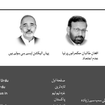
افغان طالبان حکمرانوں پر نیا
یہاں الیکشن ایسے ہی ہوتے ہیں
عدم اعتماد
صفحۂ اول
 Urdu
تازہ ترین
rdu
غزہ لہو لہو
ws in
پاکستان
کی سب سے زیادہ