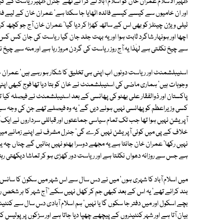
ظہیر الاسلام عمران خان کو اسلام آباد لے کر آئے تھے' جنرل ظہیر ریاست کے گ
اور ان خامیوں سے کیسے کیسے فائدہ اٹھایا جا سکتا ہے' عمران خان کے لیے فنڈن
ٹیلی ویژن چینلز کو بھی اس کے ساتھ کھڑا کر دیا گیا' عمران خان آج جو کچھ 
اچھا اور ہونہار شاگرد ثابت ہوا اور یہ بہت جلد جان گیا ریاست کی جان کس
سے چیخ نکلتی ہے لہٰذا یہ آج روز ریاست کی گردن مروڑ رہا ہے اور منہ سے چیخ نک
اسٹیبلشمنٹ اور ریاست دونوں اب اپنی ہی تخلیق کا شکار ہو رہے ہیں' عمران 
وجوہات ہیں' ہماری ماضی کی اسٹیبلشمنٹ نے خان کو بتا دیا تھا فوج کبھی اپن
پاکستان اور ذوالفقار علی بھٹو کی پھانسی کے بعد اسٹیبلشمنٹ نے فیصلہ کیا 
کسی وزیراعظم کو پھانسی نہیں ہونے دیں گے' یہ وہ فیصلے تھے جن کی وجہ س
آپریشن نہیں ہوا تھا جب تک تمام سیاسی جماعتوں اور قبائلی سرداروں نے ایک آواز
خلاف کے پی میں کوئی آپریشن نہیں کرے گی' جنرل مشرف نے اپنے زمانے میں محترم
نہیں رکھا' عمران خان جانتا ہے یہ مجھے دوسرا بھٹو نہیں بنائیں گے چناں چہ یہ 
ہے جس سے روزانہ دھواں نکلتا ہے اور ریاست دور کھڑی ہو کر تماشا دیکھتی رہ
بند کرائے تھے' یہ اس کے بعد کبھی جم کر کھل نہیں سکے' آج شہر کا ہر شخص
بچے اسکول اور میں دفتر جا سکوں گا یا نہیں' ہم اسلام آبادی دس سال سے کنٹ
بیان آتا ہے اور شہر کنٹینروں کے پیچھے چھپا دیا جاتا ہے اور سڑکوں پر پولیس