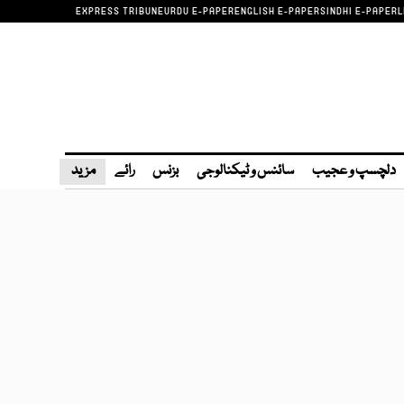
EXPRESS TRIBUNE
URDU E-PAPER
ENGLISH E-PAPER
SINDHI E-PAPER
L
دلچسپ و عجیب
سائنس و ٹیکنالوجی
بزنس
رائے
مزید