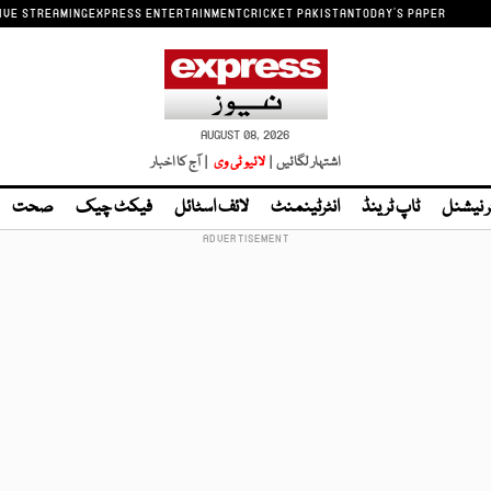
IVE STREAMING
EXPRESS ENTERTAINMENT
CRICKET PAKISTAN
TODAY'S PAPER
AUGUST 08, 2026
اشتہار لگائیں |
لائیو ٹی وی
| آج کا اخبار
ر نیشنل
ٹاپ ٹرینڈ
انٹرٹینمنٹ
لائف اسٹائل
فیکٹ چیک
صحت