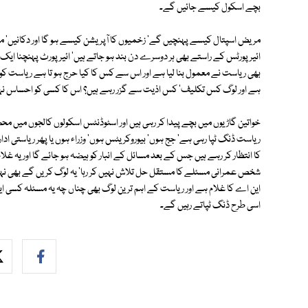
بچے اسکول کیسے جائیں گے۔
مریض اسپتال کیسے پہنچیں گے' زخمیوں کا آپریشن کیسے ہو گا اور دکانیں' منڈ
ائیرپورٹس کے راستے بھی ہر دوسرے دن بند ہو جاتے ہیں' ائیرپورٹ پہنچنا ایک م
بھی ریاست نے معمول بنا لیا ہے اور اس سے کس کا کیا حرج ہو تا ہے ریاست ک
ہے اور لوگ کس تکلیف' کس اذیت سے گزر رہے ہیں؟ اس کا کسی کو احساس نہی
خواتین گاڑیوں میں بچے پیدا کر رہی ہیں اور اسٹوڈنٹس اسکولوں کالجوں میں محصو
ریاست ڈنگ ٹپا رہی ہے' جج ہوں' بیوروکریٹس ہوں' وزراء ہوں یا پھر ریاستی ا
کا انتظار کر رہے ہیں جس کے بعد مسائل کے انبار کو ہیضہ ہو جائے گا اور یہ غل
شخص عمرانی مسئلے کا مستقل حل تلاش نہیں کر رہا' یہ لوگ کریں گے بھی نہی
این اے کا غلام ہے اور ریاست کے اہم ترین لوگ بھی چناں چہ یہ مسئلہ کسی 
اسی طرح ڈنگ ٹپاتے رہیں گے۔