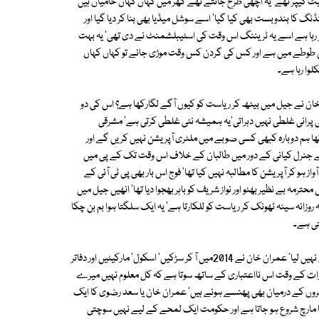
یٹ کیپر تھے' یہ اچھی طرح جانتے تھے گھر میں کہاں کہاں خامیاں ہیں
گ کا بندوبست بھی کیا گیا' اسے سوشل میڈیا بھی بنا کر دیا گیا اور
کر رہا ہے اسے یہ ٹریننگ اس وقت کی اسٹیبلشمنٹ نے دی تھی' یہ بہت
 کس طوطے میں ہے اور کس کی گردن کس وقت موڑی جائے تو کہاں کہاں
لوا رہا ہے۔
خان نے جیل میں بیٹھ کر ریاست کو کیوں آگے لگارکھا ہے؟ اس کی دو
ی پرانی غلطی نہیں دہراتی'یہ ہمیشہ نئی غلطی کرتی ہے' مشرقی
تھا ہم دوبارہ کبھی کسی صوبے میں ملٹری آپریشن نہیں کریں گے اور
ے جنرل کیانی کے دور میں طالبان کے خلاف اس وقت تک کے پی میں
 ہو کر آپریشن کا مطالبہ نہیں کیا تھا' فوج اس بار بھی پی ٹی آئی کے
ہ بے نظیر بھٹو اور نواز شریف کو باہر بھجوا دیا تھا' انھیں جیل میں
روزانہ سینہ ٹھونک کر ریاست کو للکارتا ہے' یہ ایک سلگتا ہوا بم بن چکا
تی ہے۔
میں اسلام آباد کا شہری ہوں' میں نے دس سال سے اس شہر میں سکون کا سانس نہیں لیا' عمران خان نے 2014میں آ کر سڑکیں' اسکول' مارکیٹیں اور دفاتر
 رات کے وقت اس نااعتباری کے ساتھ سوتا ہے کہ کل معلوم نہیں میرے
ینروں کے درمیان بھی پھنسے ہوئے ہیں' عمران خان یا سعد رضوی کا ایک
 کا مارچ شروع ہو جاتا ہے اور حکومت ایک لمحے کے لیے نہیں سوچتی