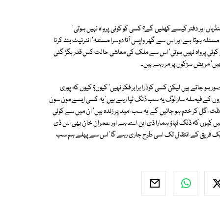
یاں اور دفتر کیسے کھلیں گے؟ کسی کو کوئی پرواہ نہیں ہوتی'
سئلہ ہوتا ہے اور اس سے گھر واپس آنا دوسرا مسئلہ' انٹرنیٹ بند کرنا
و کوئی پرواہ نہیں ہوتی' اس سے ملک کی معاشی حالت کس قدر بگڑ گئی
ں' مریض سڑکوں پر مر رہے ہیں۔
ر ہو جاتے ہیں لیکن کسی کوذرا برابر فکر نہیں' کیوں؟ کیوں کہ پوری
داروں کے فیصلہ ساز لوگ یہ سب ڈنگ ٹپا رہے ہیں' یہ کسی ایسے مون سون
اظت اگل کر ختم ہو جائیں گے'یہ سب امید پر زندہ ہیں' ان میں سے کوئی
ں کیوں کہ ڈنگ ٹپاؤ ہمارا ڈی این اے ہے اور عمران خان بھی اس ڈی
ایک فریق کے انتقال تک اسی طرح جاری رہے گا' اس سے پہلے ہم سب