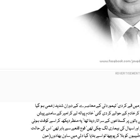
www.facebook.com/javed
لے میں قے کر دی' تیمور دلی کے محاصرے کے دوران شدید زخمی ہو گیا
ل کر خادم کے حوالے کر دی گئی' خادم پیالہ لے کر امیر کے سامنے پیش
ی باتوں پر گستاخوں کے سر اتار دیتا تھا' یہ منظر دیکھ کر اسے کوفت ہوئی
اور اسہال کی بیماری لگ چکی تھی' فوج قلعے سے باہر تھی' اس کی حالت
یبوں کو بلا کر پوچھا تو اسے بتایا گیا دلی میں ساون بھادوں( مون