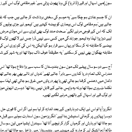
سون)میں اسہال اور قے (ڈائریا) کی وبا پھوٹ پڑتی ہے' غیر مقامی لوگ اس کے زی
ان کا جسم عادی ہو چکا ہے' یہ موسم کی سختی برداشت کر جاتے ہیں جب کہ غیرم
جاتے ہیں'ہم مقامی لوگ اس بیماری کو ہیضہ کہتے ہیں' تیمور نے جڑی بوٹیوں 
تک کہ اس کے فوجی مرنے لگے' صحت مند لوگ بھی تیزی سے اس موذی مرض کا شکار
لیے دوڑ پڑا لہٰذا وہ تیمور جو زندگی میں کسی سے نہیں ڈرا جس نے لاکھوں لوگ ق
ہیضے کا مقابلہ نہ کر سکا اور یہاں سے فرار ہو گیا لیکن یہ اس کی کم زوری اس 
مقابلہ بھگوان بھی نہیں کر سکتے ' یہ حقیقتاً خوف ناک ہوتا تھا اور یہ شہر کے شہر
آج سے دو سو سال پہلے تک مون سون ہندوستان کا سب سے بڑا دفاع ہوتا تھا' اس م
مدراس تک تمام دریا کناروں سے باہر آ جاتے تھے' ندیاں اور نالے بھی بھر جاتے 
دلدل میں دھنس کرفنا ہو جاتی تھی یا پھر دریاؤں میں غرق ہو جاتی تھی لہٰذا س
نکلنا ضروری ہوتا تھا ورنہ وہ واپس جانے کے قابل نہیں رہتا تھا' دوسری انہونی 
اور لوگ قے اور اسہال کے ہاتھوں مرنے لگتے تھے۔
انگریز آیا تو اس نے ایک دو بارشوں کے بعد اندازہ کر لیا ہم نے اگر اس کا فوری 
دوسرا پہاڑوں پر گرمائی اسٹیشن بنا لیے' انگریز مون سون اسٹارٹ ہونے سے قبل
ہو جاتا تھا اوربارش اور گرمیاں گزار کر نیچے آتا تھا' سینٹرل ایشیا میں تین سو 
طالع آزما لشکر لے کر مارچ کے مہینے میں ہندوستان میں داخل ہو جاتا تھا اور مارتا