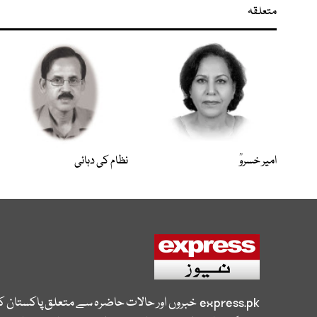
متعلقہ
امیر خسروؒ
نظام کی دہائی
express.pk
خبروں اور حالات حاضرہ سے متعلق پاکستان 