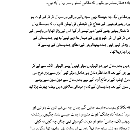
ادہ شکار ہوتے ہیںکیوں کہ مقامی نسلوں سے یہاں آباد ہیں۔
قامی لوگ یہ جھٹکا نہیں سہہ پاتے اور قے اور اسہال کر کر کے فوت ہو
کے ذریعے فوجیوں کے علاج کی کوشش کی لیکن کام یاب نہ ہو سکا یہاں
 ہوتے چلے گئے' امیر تیمور ڈر گیا' اس نے پڑاؤ اٹھایا اور واپسی کے
تل کر کے ان کی کھوپڑیوں کے مینار بنا دیے تھے' وہ بھی ہندوستان کے
کی بزدلی نہیں تھی' ہند میتھالوجی کے مطابق ہندوستان کے ہیضے کا
 اجاڑدیتا تھا۔
یں ہندوستان میں دو انہونیاں ہوتی تھیں' پہلی انہونی' اٹک سے لے کر
تھے جن کے بعد تاحد نظر دلدل ہی دلدل ہوتی تھی ' بڑی سے بڑی فوج اس
ینٹرل ایشیا کے ہر طالع آزما کے لیے ہندوستان سے مون سون سے پہلے
مون سون کے بعد ہندوستان کے تمام میدانی علاقوں میں ہیضہ پھوٹ پڑتا تھا
حل نہ نکالا تو ہم سب مارے جائیں گے چناں چہ اس نے ادویات بنوائیں اور
 مری' شملہ' دارجلنگ' فورٹ منرو اور زیارت جیسی بلند جگہوں پر شفٹ
سال پہلے تک اجناس' جانور اور دولت کم ہوتی تھی چناں چہ کوئی نہ کوئی
 دھاڑتا ہوا دلی پہنچ جاتا تھا' پنجاب اس وقت بھی ہرابھرا تھا لیکن ہر سال