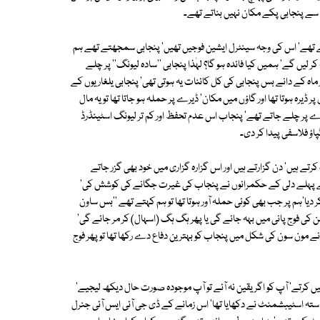
سے پنجابی پکے مکان نہیں بناتے تھے۔
 تھے' اس کی وجہ سینٹرل ایشین فوجیں تھیں' پنجابی سمجھتے تھے ہم
ر لیں گے' ہمیں کیا فائدہ ہو گا؟ لہٰذا پنجابی ''سادہ لیونگ'' پر چلے
 ماہ کے دانے بس پنجابی کی کل کائنات یہ ہوتی تھی' پنجابی یلغاریوں کے
ر ڈیرہ ہوتا تھا اور گاؤں میں مکان' ڈیرے پر حملہ ہو جاتا تھا تو یہ مال
یرے پر چلے جاتے تھے' پنجاب اس عدم تحفظ اور کم تر لیونگ اسٹینڈرڈ
ؤ فلاسفی پیدا کر دی۔
ے ہیں' دن گزارتے ہیں اور اس گزارہ گزاری میں خود بھی گزر جاتے
ں سے پہلے دلی کے حکمرانوں نے پنجاب کی غیرت جگانے کی کوشش کی'
دیا'ہم پر جب بھی کوئی حملہ آور ہوتا تھا تو ہم کہتے تھے ''بس ساون
کی فوج پانی میں بہہ جائے گی یا پھر ہگ ہگ (اسہال) کر مر جائے گی'
مون سون کی شکل میں پنجاب کو بہترین دفاع دے رکھا تھا تو پھر فوج
ں کرتے' آپ کو اگر یقین نہ آئے تو آپ موجودہ صورت حال دیکھ لیجیے'
 یہ راستہ اسٹیبشمنٹ نے دکھایا تھا' اس زمانے کے ڈی جی آئی ایس آئی جنرل