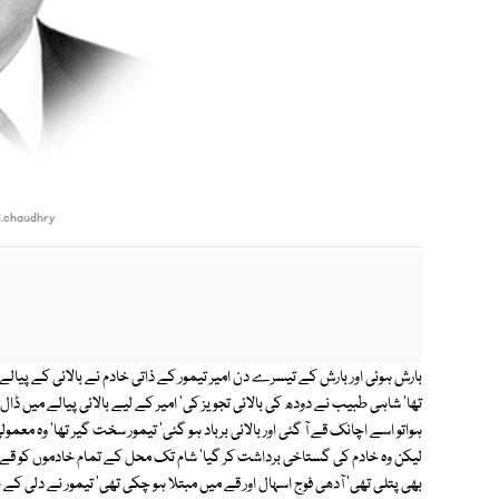
.chaudhry
بارش ہوئی اور بارش کے تیسرے دن امیر تیمور کے ذاتی خادم نے بالائی کے پیا
تھا' شاہی طبیب نے دودھ کی بالائی تجویز کی' امیر کے لیے بالائی پیالے میں ڈا
ہواتو اسے اچانک قے آ گئی اور بالائی برباد ہو گئی' تیمور سخت گیر تھا' وہ معمول
لیکن وہ خادم کی گستاخی برداشت کر گیا' شام تک محل کے تمام خادموں کو قے 
بھی پتلی تھی' آدھی فوج اسہال اور قے میں مبتلا ہو چکی تھی' تیمور نے دلی کے طب