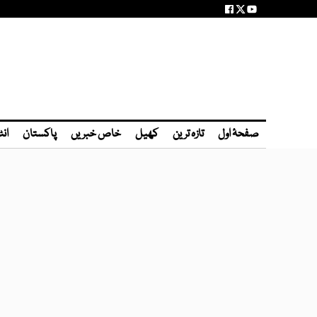
صفحۂ اول
تازہ ترین
کھیل
خاص خبریں
پاکستان
انٹ