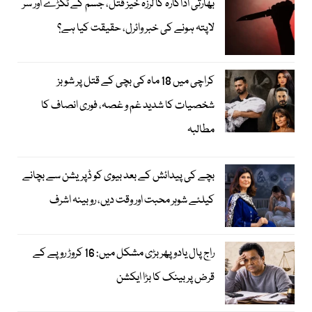
بھارتی اداکارہ کا لرزہ خیز قتل، جسم کے ٹکڑے اور سر
لاپتہ ہونے کی خبر وائرل، حقیقت کیا ہے؟
کراچی میں 18 ماہ کی بچی کے قتل پر شوبز
شخصیات کا شدید غم و غصہ، فوری انصاف کا
مطالبہ
بچے کی پیدائش کے بعد بیوی کو ڈپریشن سے بچانے
کیلئے شوہر محبت اور وقت دیں، روبینہ اشرف
راج پال یادو پھر بڑی مشکل میں: 16 کروڑ روپے کے
قرض پر بینک کا بڑا ایکشن