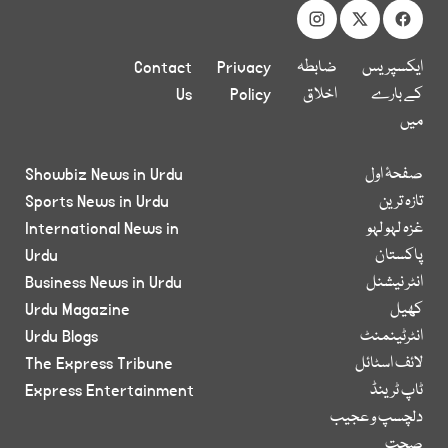
ایکسپریس
ضابطہ
Privacy
Contact
کے بارے
اخلاق
Policy
Us
میں
صفحۂ اول
Showbiz News in Urdu
تازہ ترین
Sports News in Urdu
غزہ لہو لہو
International News in
پاکستان
Urdu
انٹر نیشنل
Business News in Urdu
کھیل
Urdu Magazine
انٹرٹینمنٹ
Urdu Blogs
لائف اسٹائل
The Express Tribune
ٹاپ ٹرینڈ
Express Entertainment
دلچسپ و عجیب
صحت