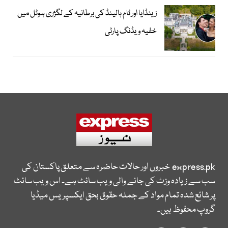
زینڈایا اور ٹام ہالینڈ کی برطانیہ کے لگژری ہوٹل میں
خفیہ ویڈنگ پارٹی
express.pk
خبروں اور حالات حاضرہ سے متعلق پاکستان کی
سب سے زیادہ وزٹ کی جانے والی ویب سائٹ ہے۔ اس ویب سائٹ
پر شائع شدہ تمام مواد کے جملہ حقوق بحق ایکسپریس میڈیا
گروپ محفوظ ہیں۔