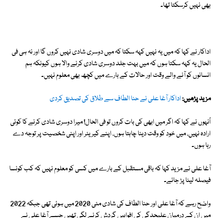
بھی نہیں کرسکتا تھا۔
اداکار نے کہا کہ میں یہ نہیں کہہ سکتا کہ میں دوسری شادی نہیں کروں گا اور نہ ہی فی
الحال یہ کہہ سکتا ہوں کہ میں بہت جلد دوسری شادی کرنے والا ہوں کیونکہ ہم
انسانوں کو آنے والے وقت اور حالات کے بارے میں کچھ بھی معلوم نہیں۔
مزید پڑھیں:
اداکار آغا علی نے حنا الطاف سے طلاق کی تصدیق کردی
اُنہوں نے کہا کہ اگر میں ابھی کی بات کروں تو فی الحال! میرا دوسری شادی کرنے کا کوئی
ارادہ نہیں، میں خود کو وقت دینا چاہتا ہوں، اپنے کیریئر اور اپنی شخصیت پر توجہ دے
رہا ہوں۔
آغا علی نے مزید کہا کہ باقی مستقبل کے بارے میں کسی کو معلوم نہیں کہ کب کونسا
فیصلہ لینا پڑ جائے۔
واضح رہے کہ آغا علی اور حنا الطاف کی شادی مئی 2020 میں ہوئی تھی جبکہ 2022
میں ان کے درمیان علیحدگی کی افواہیں گردش کرنے لگی تھیں جسے آغا علی نے