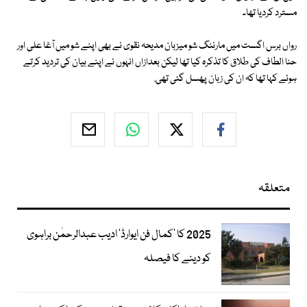
مسترد کردیا تھا۔
رواں برس اگست میں مارننگ شو میزبان مدیحہ نقوی نے بھی اپنے شو میں آغا علی اور
حنا الطاف کی طلاق کا تذکرہ کیا تھا لیکن بعدازاں انہوں نے اپنے بیان کی تردید کرتے
ہوئے کہا تھا کہ ان کی زبان پھسل گئی تھی.
متعلقہ
2025 کا ’کمال فن ایوارڈ‘ ادیب عبدالرحمٰن براہوی
کو دینے کا فیصلہ